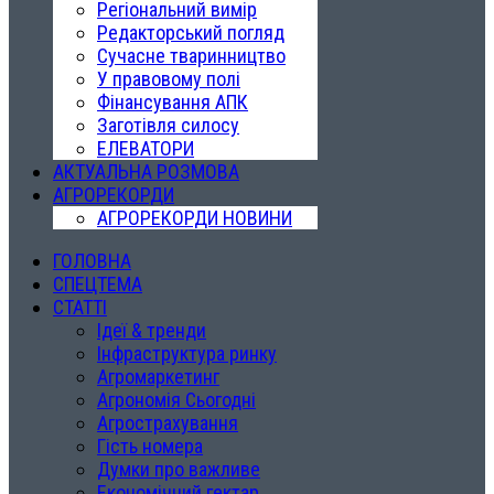
Регіональний вимір
Редакторський погляд
Сучасне тваринництво
У правовому полі
Фінансування АПК
Заготівля силосу
ЕЛЕВАТОРИ
АКТУАЛЬНА РОЗМОВА
АГРОРЕКОРДИ
АГРОРЕКОРДИ НОВИНИ
ГОЛОВНА
СПЕЦТЕМА
СТАТТІ
Ідеї & тренди
Інфраструктура ринку
Агромаркетинг
Агрономія Сьогодні
Агрострахування
Гість номера
Думки про важливе
Економічний гектар