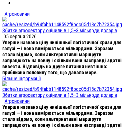
Агроновини
Збитки агросектору оцінили в 1,5–3 мільярди доларів
05 серпня 2026
Уперше названо ціну нинішньої логістичної кризи для
галузі — і вона вимірюється мільярдами. Заразом
стало відомо, коли альтернативні маршрути
запрацюють на повну і скільки вони насправді здатні
вивезти. Відповідь на друге питання невтішна:
приблизно половину того, що давало море.
Більше інформації
Збитки агросектору оцінили в 1,5–3 мільярди доларів
Агроновини
Уперше названо ціну нинішньої логістичної кризи для
галузі — і вона вимірюється мільярдами. Заразом
стало відомо, коли альтернативні маршрути
запрацюють на повну і скільки вони насправді здатні