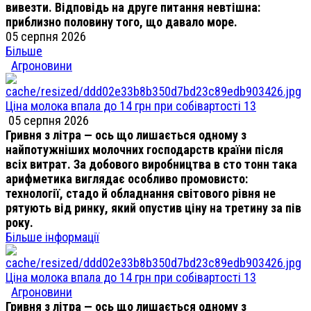
вивезти. Відповідь на друге питання невтішна:
приблизно половину того, що давало море.
05 серпня 2026
Більше
Агроновини
Ціна молока впала до 14 грн при собівартості 13
05 серпня 2026
Гривня з літра — ось що лишається одному з
найпотужніших молочних господарств країни після
всіх витрат. За добового виробництва в сто тонн така
арифметика виглядає особливо промовисто:
технології, стадо й обладнання світового рівня не
рятують від ринку, який опустив ціну на третину за пів
року.
Більше інформації
Ціна молока впала до 14 грн при собівартості 13
Агроновини
Гривня з літра — ось що лишається одному з