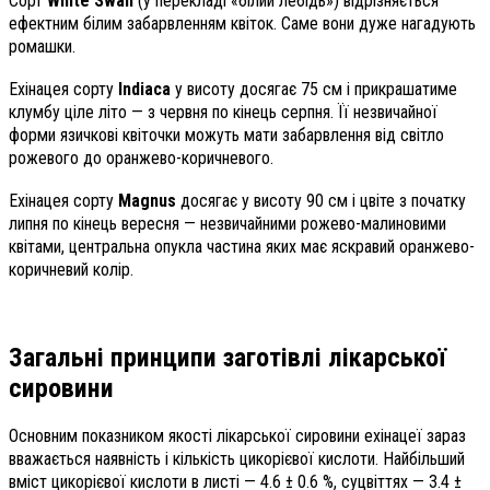
Сорт
White Swan
(у перекладі «білий лебідь») відрізняється
ефектним білим забарвленням квіток. Саме вони дуже нагадують
ромашки.
Ехінацея сорту
Indiaca
у висоту досягає 75 см і прикрашатиме
клумбу ціле літо — з червня по кінець серпня. Її незвичайної
форми язичкові квіточки можуть мати забарвлення від світло
рожевого до оранжево-коричневого.
Ехінацея сорту
Magnus
досягає у висоту 90 см і цвіте з початку
липня по кінець вересня — незвичайними рожево-малиновими
квітами, центральна опукла частина яких має яскравий оранжево-
коричневий колір.
Загальні принципи заготівлі лікарської
сировини
Основним показником якості лікарської сировини ехінацеї зараз
вважається наявність і кількість цикорієвої кислоти. Найбільший
вміст цикорієвої кислоти в листі — 4.6 ± 0.6 %, суцвіттях — 3.4 ±