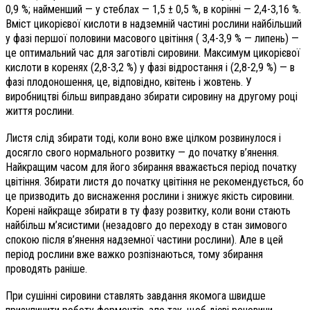
0,9 %; найменший — у стеблах — 1,5 ± 0,5 %, в корінні — 2,4-3,16 %.
Вміст цикорієвої кислоти в надземній частині рослини найбільший
у фазі першої половини масового цвітіння ( 3,4-3,9 % — липень) —
це оптимальний час для заготівлі сировини. Максимум цикорієвої
кислоти в коренях (2,8-3,2 %) у фазі відростання і (2,8-2,9 %) — в
фазі плодоношення, це, відповідно, квітень і жовтень. У
виробництві більш виправдано збирати сировину на другому році
життя рослини.
Листя слід збирати тоді, коли воно вже цілком розвинулося і
досягло свого нормального розвитку — до початку в’янення.
Найкращим часом для його збирання вважається період початку
цвітіння. Збирати листя до початку цвітіння не рекомендується, бо
це призводить до виснаження рослини і знижує якість сировини.
Корені найкраще збирати в ту фазу розвитку, коли вони стають
найбільш м’ясистими (незадовго до переходу в стан зимового
спокою після в’янення надземної частини рослини). Але в цей
період рослини вже важко розпізнаються, тому збирання
проводять раніше.
При сушінні сировини ставлять завдання якомога швидше