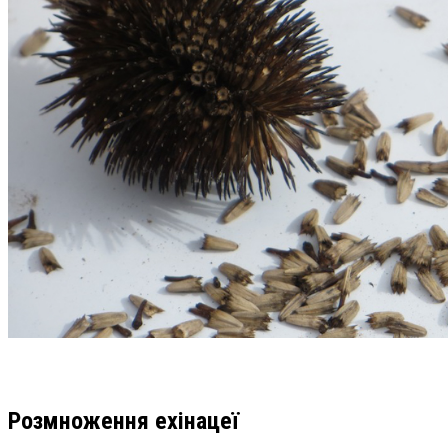
Розмноження ехінацеї