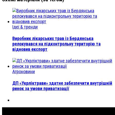
Ідеї & тренди
Виробник лікарських трав із Бердянська
релокувався на підконтрольну територію та
відновив експорт
Агроновини
ДП «Укрліктрави» здатне забезпечити внутрішній
ринок за умови приватизації