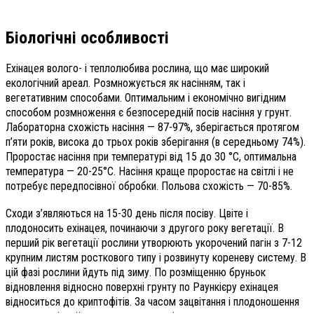
Біологічні особливості
Ехінацея волого- і теплолюбива рослина, що має широкий
екологічний ареал. Розмножується як насінням, так і
вегетативним способами. Оптимальним і економічно вигідним
способом розмноження є безпосередній посів насіння у грунт.
Лабораторна схожість насіння — 87-97%, зберігається протягом
п’яти років, висока до трьох років зберігання (в середньому 74%).
Проростає насіння при температурі від 15 до 30 °С, оптимальна
температура — 20-25°С. Насіння краще проростає на світлі і не
потребує передпосівної обробки. Польова схожість — 70-85%.
Сходи з’являються на 15-30 день після посіву. Цвіте і
плодоносить ехінацея, починаючи з другого року вегетації. В
перший рік вегетації рослини утворюють укорочений пагін з 7-12
крупним листям росткового типу і розвинуту кореневу систему. В
цій фазі рослини йдуть під зиму. По розміщенню бруньок
відновлення відносно поверхні грунту по Раункієру ехінацея
відноситься до криптофітів. За часом зацвітання і плодоношення