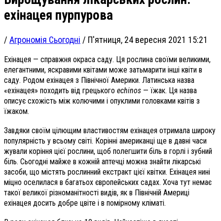
ехінацея пурпурова
/
Агрономія Сьогодні
/
П'ятниця, 24 вересня 2021 15:21
Ехінацея — справжня окраса саду. Ця рослина своїми великими,
елегантними, яскравими квітами може затьмарити інші квіти в
саду. Родом ехінацея з Північної Америки. Латинська назва
«ехінацея» походить від грецького
echinos
— їжак. Ця назва
описує схожість між колючими і опуклими головками квітів з
їжаком.
Завдяки своїм цілющим властивостям ехінацея отримала широку
популярність у всьому світі. Корінні американці ще в давні часи
жували коріння цієї рослини, щоб полегшити біль в горлі і зубний
біль. Сьогодні майже в кожній аптечці можна знайти лікарські
засоби, що містять рослинний екстракт цієї квітки. Ехінацея нині
міцно оселилася в багатьох європейських садах. Хоча тут немає
такої великої різноманітності видів, як в Північній Америці
ехінацея досить добре цвіте і в помірному кліматі.