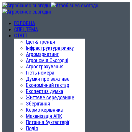
ГОЛОВНА
СПЕЦТЕМА
СТАТТІ
Ідеї & тренди
Інфраструктура ринку
Агромаркетинг
Агрономія Сьогодні
Агрострахування
Гість номера
Думки про важливе
Економічний гектар
Експертна думка
Життєве середовище
Зберігання
Кермо керівника
Механізація АПК
Питання бухгалтерії
Подія