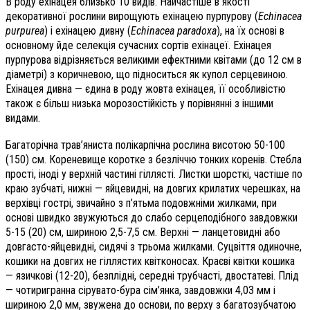
В роду ехінацея близько 10 видів. Найчастіше в якості
декоративної рослини вирощують ехінацею пурпурову (
Echinacea
purpurea
) і ехінацею дивну (
Echinacea paradoxa
), на їх основі в
основному йде селекція сучасних сортів ехінацеї. Ехінацея
пурпурова відрізняється великими ефектними квітами (до 12 см в
діаметрі) з коричневою, що підноситься як купол серцевиною.
Ехінацея дивна — єдина в роду жовта ехінацея, її особливістю
також є більш низька морозостійкість у порівнянні з іншими
видами.
Багаторічна трав’яниста полікарпічна рослина висотою 50-100
(150) см. Кореневище коротке з безліччю тонких коренів. Стебла
прості, іноді у верхній частині гіллясті. Листки шорсткі, частіше по
краю зубчаті, нижні — яйцевидні, на довгих крилатих черешках, на
верхівці гострі, звичайно з п’ятьма подовжніми жилками, при
основі швидко звужуються до слабо серцеподібного завдовжки
5-15 (20) см, шириною 2,5-7,5 см. Верхні — ланцетовидні або
довгасто-яйцевидні, сидячі з трьома жилками. Суцвіття одиночне,
кошики на довгих не гіллястих квітконосах. Краєві квітки кошика
— язичкові (12-20), безплідні, середні трубчасті, двостатеві. Плід
— чотиригранна сірувато-бура сім’янка, завдовжки 4,03 мм і
шириною 2,0 мм, звужена до основи, по верху з багатозубчатою