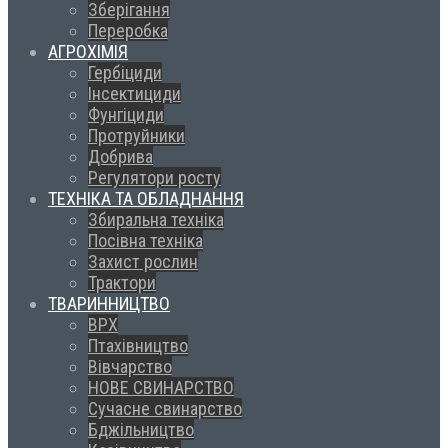
Зберігання
Переробка
АГРОХІМІЯ
Гербіциди
Інсектициди
Фунгіциди
Протруйники
Добрива
Регулятори росту
ТЕХНІКА ТА ОБЛАДНАННЯ
Збиральна техніка
Посівна техніка
Захист рослин
Трактори
ТВАРИННИЦТВО
ВРХ
Птахівництво
Вівчарство
НОВЕ СВИНАРСТВО
Сучасне свинарство
Бджільництво