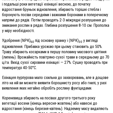
і подальші роки вегетації ехінацеї весною, до початку
відростання бруньок відновлення, збирають торішні стебла і
боронують посіви середніми і важкими боронами в поперечному
напрямі до рядів. Потім проводять 2-3 міжрядні розпушення до
змикання рослин в рядах. Глибина розпушення 8-10 см. Прополка
у міру необхідності.
Удобрення (NPK)
під основну оранку і (NPK)
у вигляді
60
30
підживлення. Прибавка урожаю при цьому становить до 50%.
Траву збирають косарками в першу половину масового цвітіння
(липень). Врожайність повітряно-сухої трави в середньому до 70
ц/га. Вихід сухої сировини ехінацеї — 27%. Сушку проводять при
температурі 40-50°С.
Ехінацея пурпурова мало схильна до захворювань, але в дощове
літо на ній ви можете виявити борошнисту росу або гнилі, у разі
виявлення яких негайно обробіть рослину фунгіцидами.
Кореневища збирають на посівах другого-третього року
вегетації восени (кінець вересня-жовтень) або навесні до
відростання (кінець березня-квітень). Надземну масу видаляють