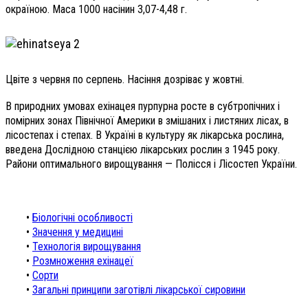
окраїною. Маса 1000 насінин 3,07-4,48 г.
Цвіте з червня по серпень. Насіння дозріває у жовтні.
В природних умовах ехінацея пурпурна росте в субтропічних і
помірних зонах Північної Америки в змішаних і листяних лісах, в
лісостепах і степах. В Україні в культуру як лікарська рослина,
введена Дослідною станцією лікарських рослин з 1945 року.
Райони оптимального вирощування — Полісся і Лісостеп України.
•
Біологічні особливості
•
Значення у медицині
•
Технологія вирощування
•
Розмноження ехінацеї
•
Сорти
•
Загальні принципи заготівлі лікарської сировини