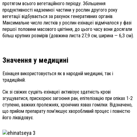
протягом всього вегетаційного періоду. Збільшення
продуктивності надземної частини у рослин другого року
вегетації відбувається за рахунок генеративних органів.
Максимальне число листків у рослин ехінацеї відмічалося у фазі
першої половини масового цвітіння, до цього часу вони досягали
більш крупних розмірів (довжина листа 27,9 см, ширина — 6,3 см).
Значення у медицині
Ехінацея використовується як в народній медицині, так і
традиційній.
Сік зі свіжих суцвіть ехінацеї активізує здатність крові
згущуватися, прискорює загоєння ран, епітелізацію при опіках 1-2
ступеню, важких пролежнях, хронічних язвах гомілки. Відзначено,
що прийом препарату пом’якшує хворобливий процес і повністю
його ліквідовує.