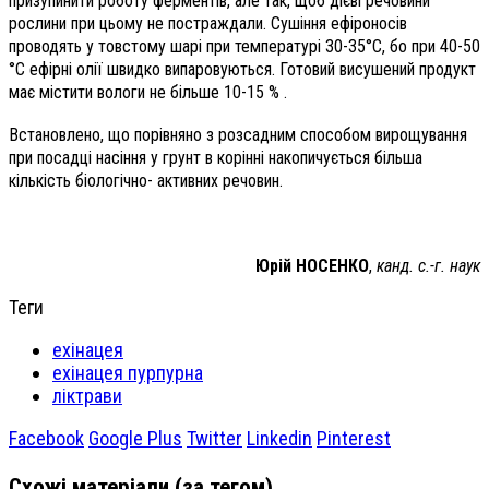
призупинити роботу ферментів, але так, щоб дієві речовини
рослини при цьому не постраждали. Сушіння ефіроносів
проводять у товстому шарі при температурі 30-35°С, бо при 40-50
°С ефірні олії швидко випаровуються. Готовий висушений продукт
має містити вологи не більше 10-15 % .
Встановлено, що порівняно з розсадним способом вирощування
при посадці насіння у грунт в корінні накопичується більша
кількість біологічно- активних речовин.
Юрій НОСЕНКО
,
канд. с.-г. наук
Теги
ехінацея
ехінацея пурпурна
ліктрави
Facebook
Google Plus
Twitter
Linkedin
Pinterest
Схожі матеріали (за тегом)