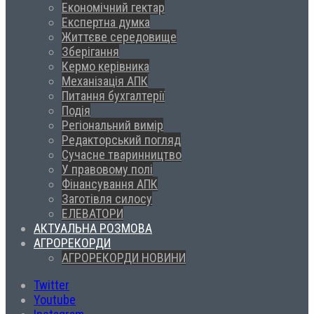
Економічний гектар
Експертна думка
Життєве середовище
Зберігання
Кермо керівника
Механізація АПК
Питання бухгалтерії
Подія
Регіональний вимір
Редакторський погляд
Сучасне тваринництво
У правовому полі
Фінансування АПК
Заготівля силосу
ЕЛЕВАТОРИ
АКТУАЛЬНА РОЗМОВА
АГРОРЕКОРДИ
АГРОРЕКОРДИ НОВИНИ
Twitter
Youtube