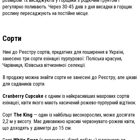
розміром. Їх висаджують у горщики з родючим грунтом і
регулярно поливають. Через 30-45 днів з дня висадки в горщик
рослину пересаджують на постійне місце.
Сорти
Нині до Реєстру сортів, придатних для поширення в Україні,
занесено три сорти ехінацеї пурпурової: Поліська красуня,
Чарівниця, Юзівська вітчизняної селекції.
В продажу можна знайти сорти не занесені до Реєстру, але цікаві
для садівників сорти.
Cranberry Cupcake
є одним із найкрасивіших махрових сортів
ехінацеї, квіти якого мають насичений рожево-пурпурний відтінок.
Сорт
The King
— один із найбільш високорослих, може досягати
2,2 м у висоту. Має дивовижно красиві червонувато-рожеві квіти,
що доходять у діаметрі до 15 см.