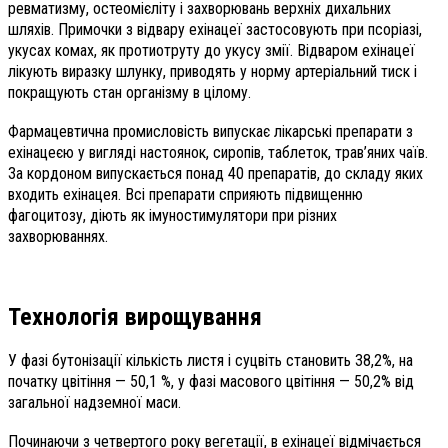
ревматизму, остеомієліту і захворювань верхніх дихальних
шляхів. Примочки з відвару ехінацеї застосовують при псоріазі,
укусах комах, як протиотруту до укусу змії. Відваром ехінацеї
лікують виразку шлунку, приводять у норму артеріальний тиск і
покращують стан організму в цілому.
Фармацевтична промисловість випускає лікарські препарати з
ехінацеєю у вигляді настоянок, сиропів, таблеток, трав’яних чаїв.
За кордоном випускається понад 40 препаратів, до складу яких
входить ехінацея. Всі препарати сприяють підвищенню
фагоцитозу, діють як імуностимулятори при різних
захворюваннях.
Технологія вирощування
У фазі бутонізації кількість л
истя і суцвіть становить 38,2%, на
початку цвітіння — 50,1 %, у фазі масового цвітіння — 50,2% від
загальної надземної маси.
Починаючи з четвертого року вегетації, в ехінацеї відмічається