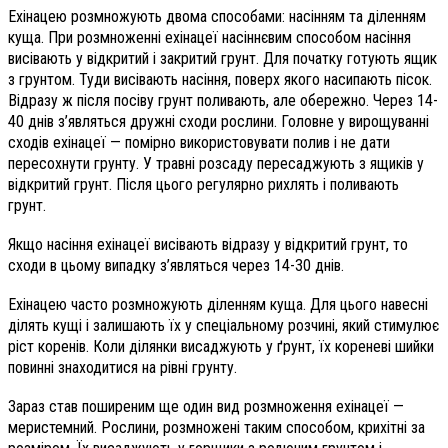
Ехінацею розмножують двома способами: насінням та діленням
куща. При розмноженні ехінацеї насіннєвим способом насіння
висівають у відкритий і закритий грунт. Для початку готують ящик
з грунтом. Туди висівають насіння, поверх якого насипають пісок.
Відразу ж після посіву грунт поливають, але обережно. Через 14-
40 днів з’являться дружні сходи рослини. Головне у вирощуванні
сходів ехінацеї — помірно використовувати полив і не дати
пересохнути грунту. У травні розсаду пересаджують з ящиків у
відкритий грунт. Після цього регулярно рихлять і поливають
грунт.
Якщо насіння ехінацеї висівають відразу у відкритий грунт, то
сходи в цьому випадку з’являться через 14-30 днів.
Ехінацею часто розмножують діленням куща. Для цього навесні
ділять кущі і залишають їх у спеціальному розчині, який стимулює
ріст коренів. Коли ділянки висаджують у ґрунт, їх кореневі шийки
повинні знаходитися на рівні грунту.
Зараз став поширеним ще один вид розмноження ехінацеї —
меристемний. Рослини, розмножені таким способом, крихітні за