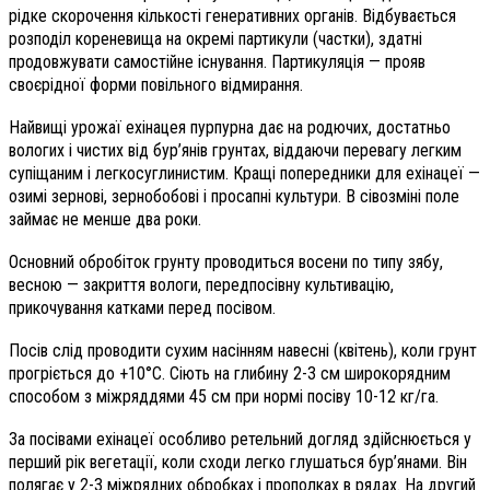
рідке скорочення кількості генеративних органів. Відбувається
розподіл кореневища на окремі партикули (частки), здатні
продовжувати самостійне існування. Партикуляція — прояв
своєрідної форми повільного відмирання.
Найвищі урожаї ехінацея пурпурна дає на родючих, достатньо
вологих і чистих від бур’янів грунтах, віддаючи перевагу легким
супіщаним і легкосуглинистим. Кращі попередники для ехінацеї —
озимі зернові, зернобобові і просапні культури. В сівозміні поле
займає не менше два роки.
Основний обробіток грунту проводиться восени по типу зябу,
весною — закриття вологи, передпосівну культивацію,
прикочування катками перед посівом.
Посів слід проводити сухим насінням навесні (квітень), коли грунт
прогріється до +10°С. Сіють на глибину 2-3 см широкорядним
способом з міжряддями 45 см при нормі посіву 10-12 кг/га.
За посівами ехінацеї особливо ретельний догляд здійснюється у
перший рік вегетації, коли сходи легко глушаться бур’янами. Він
полягає у 2-3 міжрядних обробках і прополках в рядах. На другий