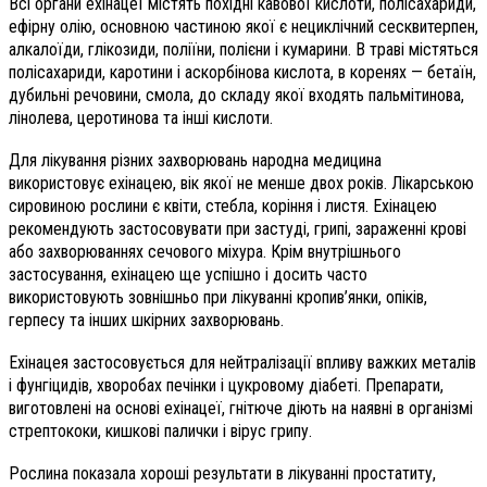
Всі органи ехінацеї містять похідні кавової кислоти, полісахариди,
ефірну олію, основною частиною якої є нециклічний сесквитерпен,
алкалоїди, глікозиди, поліїни, полієни і кумарини. В траві містяться
полісахариди, каротини і аскорбінова кислота, в коренях — бетаїн,
дубильні речовини, смола, до складу якої входять пальмітинова,
лінолева, церотинова та інші кислоти.
Для лікування різних захворювань народна медицина
використовує ехінацею, вік якої не менше двох років. Лікарською
сировиною рослини є квіти, стебла, коріння і листя. Ехінацею
рекомендують застосовувати при застуді, грипі, зараженні крові
або захворюваннях сечового міхура. Крім внутрішнього
застосування, ехінацею ще успішно і досить часто
використовують зовнішньо при лікуванні кропив’янки, опіків,
герпесу та інших шкірних захворювань.
Ехінацея застосовується для нейтралізації впливу важких металів
і фунгіцидів, хворобах печінки і цукровому діабеті. Препарати,
виготовлені на основі ехінацеї, гнітюче діють на наявні в організмі
стрептококи, кишкові палички і вірус грипу.
Рослина показала хороші результати в лікуванні простатиту,