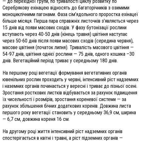
— до перехідної групи, по тривалості циклу розвитку по
Серебрякову ехінацею відносять до багаторічників з озимими
моноциклічними пагонами. Фаза сім’ядольного проростка ехінацеї
більше місяця. Перша пара справжніх листочків з’являється через
15 днів від появи масових сходів. У фазу бутонізації рослини
вступають через 40-50 днів (кінець травня) цвітіння наступає
через 50-60 днів після появи масових сходів (середина червня),
масове цвітіння (початок липня). Тривалість масового цвітіння —
54-97 днів, цвітіння однієї рослини — 75 днів, одного кошика –30
днів. Вегетаційний період триває у середньому 180 днів.
На першому році вегетації формування вегетативних органів
ювенільних рослин проходить у червні, інтенсивний ріст надземних
і наземних органів починається у вересні і триває до пізньої осені.
Зростання росткових листків відбувається за рахунок підвищення
їх чисельності і розмірів, зростання кореневої системи — за
рахунок збільшення бічних додаткових коренів. Довжина листа
першого року вегетації становить у середньому 36,9 см, ширина
— 6,7 см, довжина кореня 16 см.
На другому році життя інтенсивний ріст надземних органів
спостерігається в квітні і травні, а ріст підземних органів —