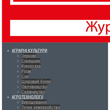
АГРАРНІ КУЛЬТУРИ
Зернові
Соняшник
Кукурудза
Ріпак
Соя
Цукровий буряк
Овочівництво
Садівництво
АГРОТЕХНОЛОГІЇ
Вирощування
Точне землеробство