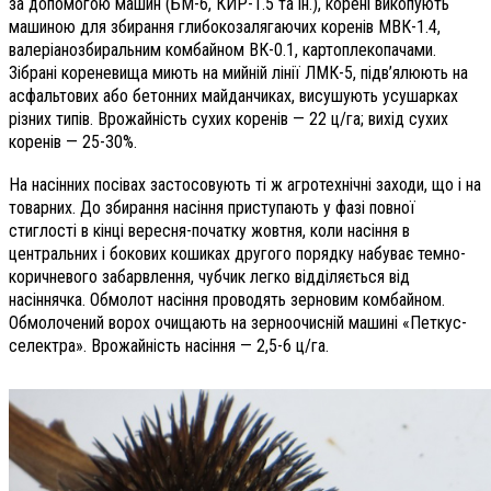
за допомогою машин (БМ-6, КИР-1.5 та ін.), корені викопують
машиною для збирання глибокозалягаючих коренів МВК-1.4,
валеріанозбиральним комбайном ВК-0.1, картоплекопачами.
Зібрані кореневища миють на мийній лінії ЛМК-5, підв’ялюють на
асфальтових або бетонних майданчиках, висушують усушарках
різних типів. Врожайність сухих коренів — 22 ц/га; вихід сухих
коренів — 25-30%.
На насінних посівах застосовують ті ж агротехнічні заходи, що і на
товарних. До збирання насіння приступають у фазі повної
стиглості в кінці вересня-початку жовтня, коли насіння в
центральних і бокових кошиках другого порядку набуває темно-
коричневого забарвлення, чубчик легко відділяється від
насіннячка. Обмолот насіння проводять зерновим комбайном.
Обмолочений ворох очищають на зерноочисній машині «Петкус-
селектра». Врожайність насіння — 2,5-6 ц/га.