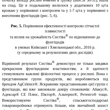
початку виходу рослин ячменю в трубку (ВВСН 30-31), йшла
на спад. Це в подальшому вилилося у додаткових 10 ц/га
врожаю у порівнянні з контролем та у 1-7 ц/га у порівнянні з
внесенням фунгіцидів (рис. 5, 6).
Рис. 5.
Порівняння ефективності контролю сітчастої
плямистості
®
та вплив на урожайність
Систіва
по відношенню до
фунгіцидів
в умовах Київської і Хмельницької обл., 2016 р.
(у середньому за результатами двох дослідів)
®
Відмінний результат
Систіва
демонструє не тільки завдяки
прекрасним фунгіцидним властивостям, а й здатності
стимулювати важливі фізіологічні процеси у рослині. Вона є
представником групи продуктів, які виробляються під
брендом AgCelence®. Яскравими представниками цієї групи є
фунгіциди, які вже завоювали довіру споживачів: Абакус®,
Адексар® СЕ Плюс,
Піктор®, Альтерно®, Ретенго® тощо.
®
Використовуючи
Систіва
, сільськогосподарські
товаровиробники отримують більше, ніж звичайний захист