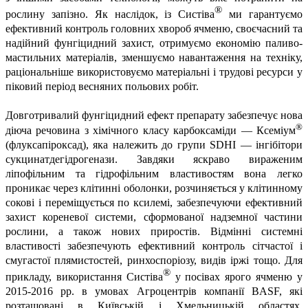
®
рослину запізно. Як наслідок, із
Систіва
ми гарантуємо
ефективний контроль головних хвороб ячменю, своєчасний та
надійний фунгіцидний захист, отримуємо економію паливо-
мастильних матеріалів, зменшуємо навантаження на техніку,
раціональніше використовуємо матеріальні і трудові ресурси у
піковий період весняних польових робіт.
Довготривалий фунгіцидний ефект препарату забезпечує нова
®
діюча речовина з хімічного класу карбоксаміди —
Ксеміум
(флуксапіроксад), яка належить до групи SDHI — інгібітори
сукцинатдегідрогенази. Завдяки яскраво вираженим
ліпофільним та гідрофільним властивостям вона легко
проникає через клітинні оболонки, розчиняється у клітинному
сокові і переміщується по ксилемі, забезпечуючи ефективний
захист кореневої системи, сформованої надземної частини
рослини, а також нових приростів. Відмінні системні
властивості забезпечують ефективний контроль сітчастої і
смугастої плямистостей, ринхоспоріозу, видів іржі тощо. Для
®
прикладу, використання
Систіва
у посівах ярого ячменю у
2015-2016 рр. в умовах Агроцентрів компанії BASF, які
розташовані в Київській і Хмельницькій областях,