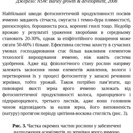
Джерело: NSW: Barley growth & development, 2008
Найбільшої шкоди фотосинтетичній продуктивності посівів
ячменю завдають сітчаста, смугаста і темно-бура плямистості,
ринхоспоріоз, борошниста роса, кореневі гнилі тощо. Недобір
врожаю у результаті ураження хворобами в середньому
становить 20-30%, однак за епіфітотійного поширення може
сягати 50-60% і більше. Ефективна система захисту в сучасних
умовах господарювання стає більш важливим елементом
технології вирощування ячменю, ніж навіть система
удобрення. Адже від фізіологічного стану рослин напряму
залежить засвоєння ними елементів живлення, вологи і
перетворення їх у процесі фотосинтезу у запасні речовини
зернівки, тобто урожай. Також потрібно пам’ятати, що
пивоварні якості зерна ярого ячменю залежать від
фотосинтетичної продуктивності колоса, прапорцевого і
підпрапорцевого, третього листків, адже вони головним
чином відповідають за налив зерна, його виповненість
(натуру) протягом періоду цвітіння-воскова стиглість (рис. 3).
Рис. 3.
Частка окремих частин рослини у забезпечені
надходження асимілянтів до зернівки ярого ячменю