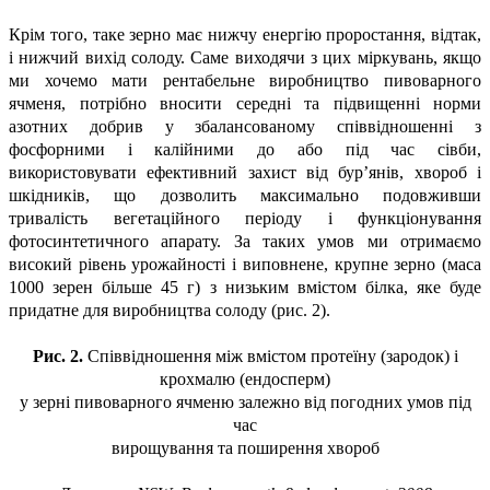
Крім того, таке зерно має нижчу енергію проростання, відтак,
і нижчий вихід солоду. Саме виходячи з цих міркувань, якщо
ми хочемо мати рентабельне виробництво пивоварного
ячменя, потрібно вносити середні та підвищенні норми
азотних добрив у збалансованому співвідношенні з
фосфорними і калійними до або під час сівби,
використовувати ефективний захист від бур’янів, хвороб і
шкідників, що дозволить максимально подовживши
тривалість вегетаційного періоду і функціонування
фотосинтетичного апарату. За таких умов ми отримаємо
високий рівень урожайності і виповнене, крупне зерно (маса
1000 зерен більше 45 г) з низьким вмістом білка, яке буде
придатне для виробництва солоду (рис. 2).
Рис. 2.
Співвідношення між вмістом протеїну (зародок) і
крохмалю (ендосперм)
у зерні пивоварного ячменю залежно від погодних умов під
час
вирощування та поширення хвороб