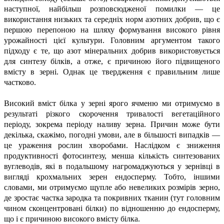
наступної, найбільш розповсюдженої помилки — це
використання низьких та середніх норм азотних добрив, що є
першою перепоною на шляху формування високого рівня
урожайності цієї культури. Головним аргументом такого
підходу є те, що азот мінеральних добрив використовується
для синтезу білків, а отже, є причиною його підвищеного
вмісту в зерні. Однак це твердження є правильним лише
частково.
Високий вміст білка у зерні ярого ячменю ми отримуємо в
результаті різкого скорочення тривалості вегетаційного
періоду, зокрема періоду наливу зерна. Причин може бути
декілька, скажімо, погодні умови, але в більшості випадків —
це ураження рослин хворобами. Наслідком є зниження
продуктивності фотосинтезу, менша кількість синтезованих
вуглеводів, які в подальшому нагромаджуються у зернівці в
вигляді крохмальних зерен ендосперму. Тобто, іншими
словами, ми отримуємо щупле або невеликих розмірів зерно,
де зростає частка зародка та покривних тканин (тут головним
чином сконцентровані білки) по відношенню до ендосперму,
що і є причиною високого вмісту білка.