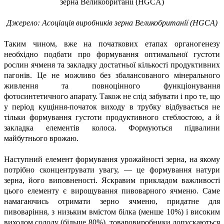
зерна
Великобританії (HGCA)
Джерело: Асоціація виробників зерна Великобританії (HGCA)
Таким чином, вже на початкових етапах органогенезу
необхідно подбати про формування оптимальної густоти
рослин ячменя та закладку достатньої кількості продуктивних
пагонів. Це не можливо без збалансованого мінерального
живлення та повноцінного функціонування
фотосинтетичного апарату. Також не слід забувати і про те, що
у період кущіння-початок виходу в трубку відбувається не
тільки формування густоти продуктивного стеблостою, а й
закладка елементів колоса. Формуються підвалини
майбутнього врожаю.
Наступний елемент формування урожайності зерна, на якому
потрібно сконцентрувати увагу, — це формування натури
зерна, його виповненості. Яскравим прикладом важливості
цього елементу є вирощування пивоварного ячменю. Саме
намагаючись отримати зерно ячменю, придатне для
пивоваріння, з низьким вмістом білка (менше 10%) і високим
виходом солоду (більше 80%), товаровиробники допускаються