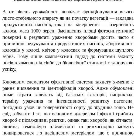
А от рівень урожайності визначає функціонування всього
листо-стебельного апарату як на початку вегетації — закладка
продуктивних пагонів, так і на завершення — озерненість
колоса, маса 1000 зерен. Зменшення площі фотосинтетичної
поверхні в результаті ураження хворобами досить часто є
причиною редукування продуктивних пагонів, абортивності
колосків у колосі, квіток у колосках та формування щуплого
зерна. Тому лише комплексний підхід до системи захисту
посівів ячменю від сівби до біологічної стиглості є запорукою
успіху.
Ключовим елементом ефективної системи захисту ячменю є
раннє виявлення та ідентифікація хвороб. Адже обумовлені
ними втрати залежать від багатьох факторів, наприклад:
терміну ураження та інтенсивності розвитку патогена,
погодних умов чи толерантності сорту до збудника тощо. Не
слід забувати і те, що основним джерелом інфекції грибних
хвороб є післяжнивні рештки, однак такі хвороби, як сітчаста,
лінійна, темно-бура плямистості та ринхоспоріоз можуть
поширюватися і з насіннєвим матеріалом, що є причиною