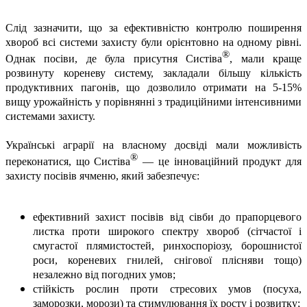
Слід зазначити, що за ефективністю контролю поширення
хвороб всі системи захисту були орієнтовно на одному рівні.
®
Однак посіви, де була присутня
Систіва
, мали краще
розвинуту кореневу систему, закладали більшу кількість
продуктивних пагонів, що дозволило отримати на 5-15%
вищу урожайність у порівнянні з традиційними інтенсивними
системами захисту.
Українські аграрії на власному досвіді мали можливість
®
переконатися, що
Систіва
— це інноваційний продукт для
захисту посівів ячменю, який забезпечує:
ефективний захист посівів від сівби до прапорцевого
листка проти широкого спектру хвороб (сітчастої і
смугастої плямистостей, ринхоспоріозу, борошнистої
роси, кореневих гнилей, снігової плісняви тощо)
незалежно від погодних умов;
стійкість рослин проти стресових умов (посуха,
заморозки, морози) та стимулювання їх росту і розвитку;