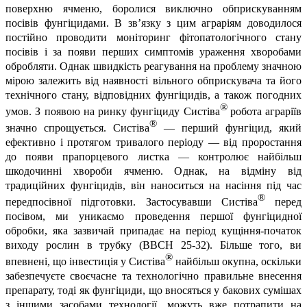
поверхню ячменю, боролися виключно обприскуванням
посівів фунгіцидами. В зв’язку з цим аграріям доводилося
постійно проводити моніторинг фітопатологічного стану
посівів і за появи перших симптомів ураження хворобами
обробляти. Однак швидкість реагування на проблему значною
мірою залежить від наявності вільного обприскувача та його
технічного стану, відповідних фунгіцидів, а також погодних
®
умов. З появою на ринку фунгіциду
Систіва
робота аграріїв
®
значно спрощується.
Систіва
— перший фунгіцид, який
ефективно і протягом тривалого періоду — від проростання
до появи прапорцевого листка — контролює найбільш
шкодочинні хвороби ячменю. Однак, на відміну від
традиційних фунгіцидів, він наноситься на насіння під час
®
передпосівної підготовки. Застосувавши
Систіва
перед
посівом, ми уникаємо проведення першої фунгіцидної
обробки, яка зазвичай припадає на період кущіння-початок
виходу рослин в трубку (ВВСН 25-32). Більше того, ви
®
впевнені, що інвестиція у
Систіва
найбільш окупна, оскільки
забезпечуєте своєчасне та технологічно правильне внесення
препарату, тоді як фунгіциди, що вносяться у бакових сумішах
з іншими засобами технології, можуть вже потрапити на