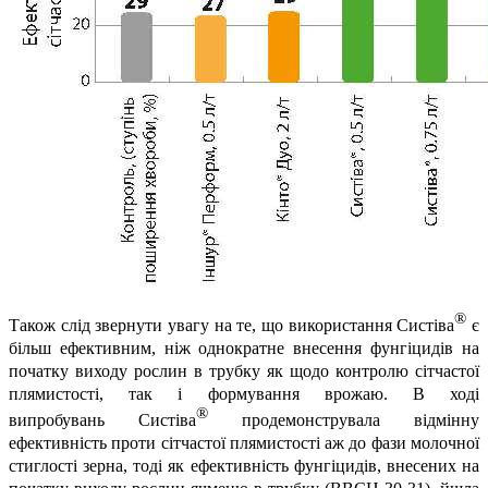
®
Також слід звернути увагу на те, що використання
Систіва
є
більш ефективним, ніж однократне внесення фунгіцидів на
початку виходу рослин в трубку як щодо контролю сітчастої
плямистості, так і формування врожаю. В ході
®
випробувань
Систіва
продемонструвала відмінну
ефективність проти сітчастої плямистості аж до фази молочної
стиглості зерна, тоді як ефективність фунгіцидів, внесених на