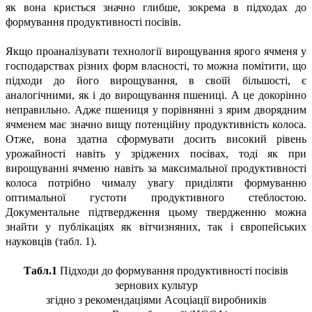
як вона криється значно глибше, зокрема в підходах до
формування продуктивності посівів.
Якщо проаналізувати технології вирощування ярого ячменя у
господарствах різних форм власності, то можна помітити, що
підходи до його вирощування, в своїй більшості, є
аналогічними, як і до вирощування пшениці. А це докорінно
неправильно. Адже пшениця у порівнянні з ярим дворядним
ячменем має значно вищу потенційну продуктивність колоса.
Отже, вона здатна сформувати досить високий рівень
урожайності навіть у зріджених посівах, тоді як при
вирощуванні ячменю навіть за максимальної продуктивності
колоса потрібно чималу увагу приділяти формуванню
оптимальної густоти продуктивного стеблостою.
Документальне підтвердження цьому твердженню можна
знайти у публікаціях як вітчизняних, так і європейських
науковців (табл. 1).
Табл.1
Підходи до формування продуктивності посівів
зернових культур
згідно з рекомендаціями Асоціації виробників