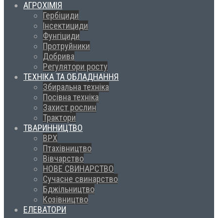
АГРОХІМІЯ
Гербіциди
Інсектициди
Фунгіциди
Протруйники
Добрива
Регулятори росту
ТЕХНІКА ТА ОБЛАДНАННЯ
Збиральна техніка
Посівна техніка
Захист рослин
Трактори
ТВАРИННИЦТВО
ВРХ
Птахівництво
Вівчарство
НОВЕ СВИНАРСТВО
Сучасне свинарство
Бджільництво
Козівництво
ЕЛЕВАТОРИ