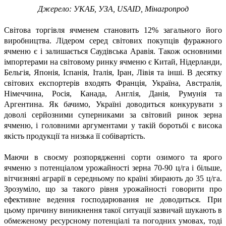
Джерело: УКАБ, УЗА, USAID, Мінагропрод
Світова торгівля ячменем становить 12% загального його
виробництва. Лідером серед світових покупців фуражного
ячменю є і залишається Саудівська Аравія. Також основними
імпортерами на світовому ринку ячменю є Китай, Нідерланди,
Бельгія, Японія, Іспанія, Італія, Іран, Лівія та інші. В десятку
світових експортерів входять Франція, Україна, Австралія,
Німеччина, Росія, Канада, Англія, Данія, Румунія та
Аргентина. Як бачимо, Україні доводиться конкурувати з
доволі серйозними суперниками за світовий ринок зерна
ячменю, і головними аргументами у такій боротьбі є висока
якість продукції та низька її собівартість.
Маючи в своєму розпорядженні сорти озимого та ярого
ячменю з потенціалом урожайності зерна 70-90 ц/га і більше,
вітчизняні аграрії в середньому по країні збирають до 35 ц/га.
Зрозуміло, що за такого рівня урожайності говорити про
ефективне ведення господарювання не доводиться. При
цьому причину виникнення такої ситуації зазвичай шукають в
обмеженому ресурсному потенціалі та погодних умовах, тоді