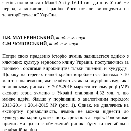
ячмінь поширився з Малої Азії у IV-III тис. до н. е. У той же
період, а можливо, і раніше його почали вирощувати на
території сучасної України.
П.В. МАТЕРИНСЬКИЙ
,
канд. с.-г. наук
С.М.ЧОЛОВСЬКИЙ
,
канд. с.-г. наук
Попри свою прадавню історію ячмінь залишається однією з
ключових культур зернового клину України, поступаючись за
площею і обсягами виробництва тільки пшениці й кукурудзі.
Щороку на теренах нашої країни виробляється близько 7-10
млн т зерна ячменю, яке реалізується як на внутрішньому, так і
зовнішньому ринках. У 2015-2016 маркетинговому році (МР)
експорт зерна ячменю в Україні становив 4,32 млн т, що
майже вдвічі більше у порівнянні з аналогічним періодом
2013-2014 і 2014-2015 МР (рис. 1). Однак, не дивлячись на
експортну привабливість, ячмінь не можна віднести до
культур, які користуються популярністю в аграріїв. Головними
причинами цього є обмежений ринок збуту та нестабільна
реалізаційна ціна.