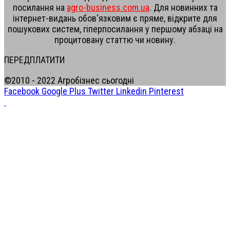
посилання на
agro-business.com.ua
. Для новинних та
інтернет-видань обов'язковим є пряме, відкрите для
пошукових систем, гіперпосилання у першому абзаці на
процитовану статтю чи новину.
ПЕРЕДПЛАТИТИ
©2010 - 2022 Агробізнес сьогодні
Facebook
Google Plus
Twitter
Linkedin
Pinterest