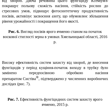
від хвороб. Діюча речовина цього фунгіциду Ксеміум®
покращує польову схожість насіння, стійкість рослин до
стресових умов, підвищує фотосинтетичну продуктивність
посівів, активізує засвоєння азоту, що обумовлює збільшення
рівеня урожайності і покращення його якості.
Рис. 6.
Вигляд посівів ярого ячменю станом на початок
воскової стиглості зерна в умовах Хмельницької області, 2016
р.
Високу ефективність систем захисту від хвороб, де внесення
фунгіцидів у період кущіння-початок виходу в трубку було
замінено передпосівною обробкою насіння
®
препаратом
Систіва
,
підтверджено у численних виробничих
дослідах (рис. 7).
Рис. 7.
Ефективність фунгіцидних систем захисту ярого
ячменю, 2015 р.