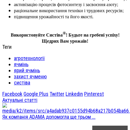
активізацію процесів фотосинтезу і засвоєння азоту;
раціональне використання техніки і трудових ресурсів;
підвищення урожайності та його якості.
®
Використовуйте
Систіва
! Будьте на гребені успіху!
Щедрих Вам урожаїв!
Теги
агротехнології
ячмінь
ярий ячмінь
захист ячменю
систіва
Facebook
Google Plus
Twitter
Linkedin
Pinterest
Актуальні статті
Як компанія ADAMA допомогла ще трьом ...