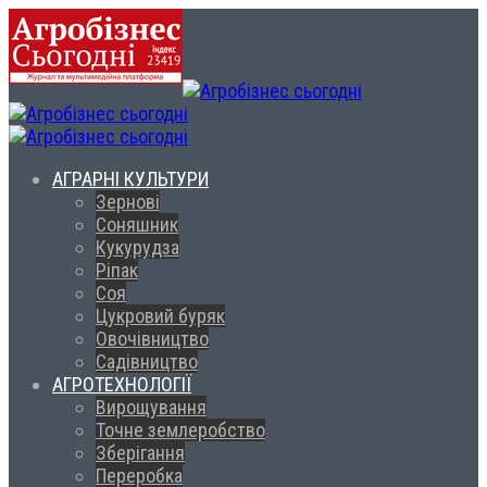
АГРАРНІ КУЛЬТУРИ
Зернові
Соняшник
Кукурудза
Ріпак
Соя
Цукровий буряк
Овочівництво
Садівництво
АГРОТЕХНОЛОГІЇ
Вирощування
Точне землеробство
Зберігання
Переробка