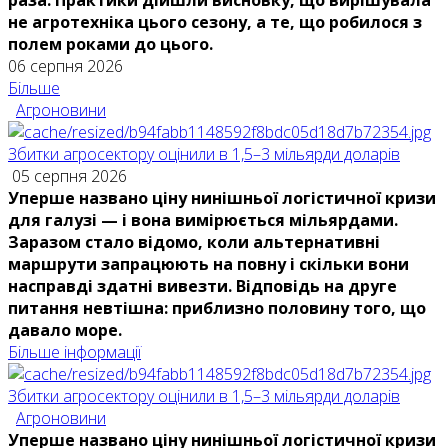
раза. Практики дійшли висновку, що вирішувала
не агротехніка цього сезону, а те, що робилося з
полем роками до цього.
06 серпня 2026
Більше
Агроновини
Збитки агросектору оцінили в 1,5–3 мільярди доларів
05 серпня 2026
Уперше названо ціну нинішньої логістичної кризи
для галузі — і вона вимірюється мільярдами.
Заразом стало відомо, коли альтернативні
маршрути запрацюють на повну і скільки вони
насправді здатні вивезти. Відповідь на друге
питання невтішна: приблизно половину того, що
давало море.
Більше інформації
Збитки агросектору оцінили в 1,5–3 мільярди доларів
Агроновини
Уперше названо ціну нинішньої логістичної кризи