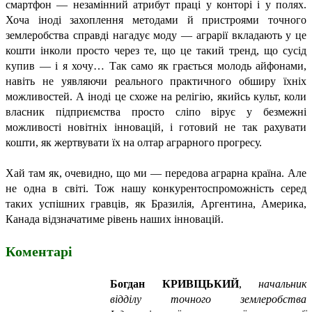
смартфон — незамінний атрибут праці у конторі і у полях.
Хоча іноді захоплення методами й пристроями точного
землеробства справді нагадує моду — аграрії вкладають у це
кошти інколи просто через те, що це такий тренд, що сусід
купив — і я хочу… Так само як грається молодь айфонами,
навіть не уявляючи реального практичного обширу їхніх
можливостей. А іноді це схоже на релігію, якийсь культ, коли
власник підприємства просто сліпо вірує у безмежні
можливості новітніх інновацій, і готовий не так рахувати
кошти, як жертвувати їх на олтар аграрного прогресу.
Хай там як, очевидно, що ми — передова аграрна країна. Але
не одна в світі. Тож нашу конкурентоспроможність серед
таких успішних гравців, як Бразилія, Аргентина, Америка,
Канада відзначатиме рівень наших інновацій.
Коментарі
Богдан КРИВІЦЬКИЙ
,
начальник
відділу точного землеробства