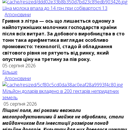
Ціна молока впала до 14 грн при собівартості 13
Агроновини
Гривня з літра — ось що лишається одному з
найпотужніших молочних господарств країни
після всіх витрат. За добового виробництва в сто
тонн така арифметика виглядає особливо
промовисто: технології, стадо й обладнання
світового рівня не рятують від ринку, який
опустив ціну на третину за пів року.
05 серпня 2026
Більше
Агроновини
Мільйон доларів вкладено в 200 гектарів непридатних
земель
05 серпня 2026
Піщані поля, які роками вважали
малопродуктивними й майже не обробляли, стали
майданчиком для інвестиції розміром понад
мільйон доларів. Культуру для них довелося шукати