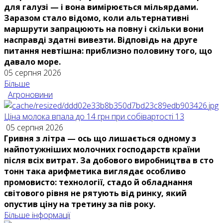
для галузі — і вона вимірюється мільярдами.
Заразом стало відомо, коли альтернативні
маршрути запрацюють на повну і скільки вони
насправді здатні вивезти. Відповідь на друге
питання невтішна: приблизно половину того, що
давало море.
05 серпня 2026
Більше
Агроновини
Ціна молока впала до 14 грн при собівартості 13
05 серпня 2026
Гривня з літра — ось що лишається одному з
найпотужніших молочних господарств країни
після всіх витрат. За добового виробництва в сто
тонн така арифметика виглядає особливо
промовисто: технології, стадо й обладнання
світового рівня не рятують від ринку, який
опустив ціну на третину за пів року.
Більше інформації