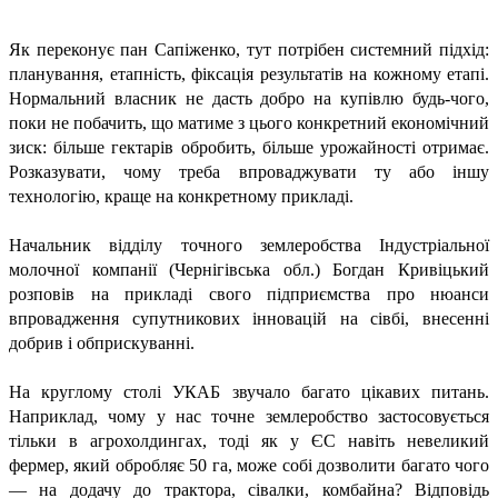
Як переконує пан Сапіженко, тут потрібен системний підхід:
планування, етапність, фіксація результатів на кожному етапі.
Нормальний власник не дасть добро на купівлю будь-чого,
поки не побачить, що матиме з цього конкретний економічний
зиск: більше гектарів обробить, більше урожайності отримає.
Розказувати, чому треба впроваджувати ту або іншу
технологію, краще на конкретному прикладі.
Начальник відділу точного землеробства Індустріальної
молочної компанії (Чернігівська обл.) Богдан Кривіцький
розповів на прикладі свого підприємства про нюанси
впровадження супутникових інновацій на сівбі, внесенні
добрив і обприскуванні.
На круглому столі УКАБ звучало багато цікавих питань.
Наприклад, чому у нас точне землеробство застосовується
тільки в агрохолдингах, тоді як у ЄС навіть невеликий
фермер, який обробляє 50 га, може собі дозволити багато чого
— на додачу до трактора, сівалки, комбайна? Відповідь