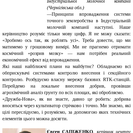
Індустріальної молочної компанії
(Чернігівська обл.)
—
Принципи впровадження системи
точного землеробства в Індустріальній
молочній компанії наступні. Наше
керівництво розуміє тільки мову цифр. Я не можу сказати:
«Зробимо ось так, як роблять усі». Треба довести, що ми
матимемо у грошовому вимірі. Ми не прагнемо отримати
космічний «розрив мозку» — нам потрібен реальний
економічний ефект від впровадження.
Які наші найближчі плани на майбутнє? Обладнаємо всі
обприскувачі системами контролю внесення і секційного
контролю. Розбудуємо власну мережу базових RTK-станцій.
Перейдемо на локальне внесення добрив, провівши
агрохімічний аналіз ґрунту по всіх площах, які обробляємо.
«Дружба-Нова», як ви знаєте, давно це робить: добрива
вносяться через культиватор стрічково і точно. Ми знаємо, які
цілі переслідуємо, і розуміємо, за допомогою яких технічних
елементів цього можна досягти.
Євген САПІЖЕНКО
,
керівник центру