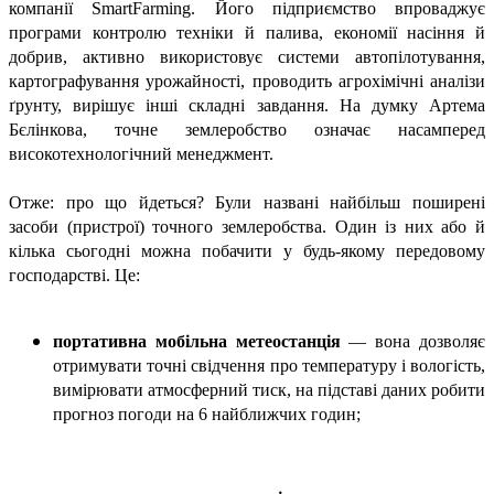
компанії SmartFarming. Його підприємство впроваджує
програми контролю техніки й палива, економії насіння й
добрив, активно використовує системи автопілотування,
картографування урожайності, проводить агрохімічні аналізи
ґрунту, вирішує інші складні завдання. На думку Артема
Бєлінкова, точне землеробство означає насамперед
високотехнологічний менеджмент.
Отже: про що йдеться? Були названі найбільш поширені
засоби (пристрої) точного землеробства. Один із них або й
кілька сьогодні можна побачити у будь-якому передовому
господарстві. Це:
портативна мобільна метео­станція
— вона дозволяє
отримувати точні свідчення про температуру і вологість,
вимірювати атмосферний тиск, на підставі даних робити
прогноз погоди на 6 найближчих годин;