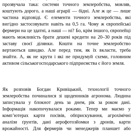
прозвучала така: системи точного землеробства, мовляв,
коштують дорого, а наші аграрії — бідні. Але ж це — лише
частина відповіді. Є елементи точного землеробства, які
вигідно застосовувати навіть на 0,5 га. Чому ж європейські
фермери на це здатні, а наші — ні? Бо, крім іншого, європейці
мають можливість брати дешеві кредити на 20–30 років під
заставу своєї ділянки. Кошти на точне землеробство
вертаються швидко. Але перед тим, як їх вкласти, треба
знайти. А, як не крути і які не придумуй схеми, головним
активом сільськогосподарського підприємства є його земля.
Як розповів Богдан Кривіцький, технології точного
землеробства починалися зі щоденників агронома. Людина
записувала у блокнот день за днем, рік за роком дані.
Інформація накопичувалася роками. Тепер ми маємо у
комп’ютерах карти посівів, обприскування, агрохімічні
аналізи ґрунтів, дані аерофотозйомки з дронів, карти
врожайності. Для фермерів чи менеджерів планшет або