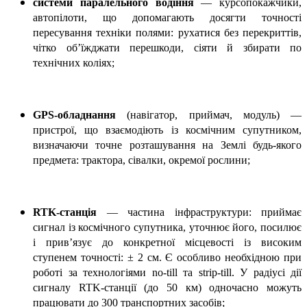
системи паралельного водіння
— курсопокажчики,
автопілоти, що допомагають досягти точності
пересування техніки полями: рухатися без перекриттів,
чітко об’їжджати перешкоди, сіяти й збирати по
технічних коліях;
GPS-обладнання
(навігатор, приймач, модуль) —
пристрої, що взаємодіють із космічним супутником,
визначаючи точне розташування на Землі будь-якого
предмета: трактора, сівалки, окремої рослини;
RTK-станція
— частина інфра­структури: приймає
сигнал із космічного супутника, уточнює його, посилює
і прив’язує до конкретної місцевості із високим
ступенем точності: ± 2 см. Є особливо необхідною при
роботі за технологіями no-till та strip-till. У радіусі дії
сигналу RTK-станції (до 50 км) одночасно можуть
працювати до 300 транспортних засобів;