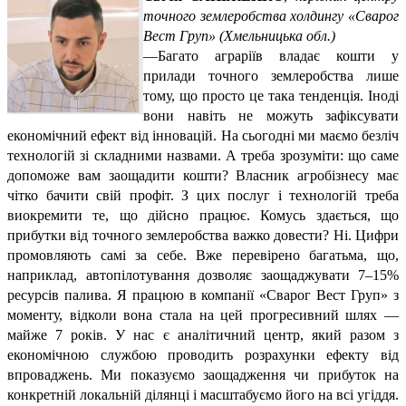
точного землеробства холдингу «Сварог
Вест Груп»
(Хмельницька обл.)
—
Багато аграріїв владає кошти у
прилади точного землеробства лише
тому, що просто це така тенденція. Іноді
вони навіть не можуть зафіксувати
економічний ефект від інновацій. На сьогодні ми маємо безліч
технологій зі складними назвами. А треба зрозуміти: що саме
допоможе вам заощадити кошти? Власник агробізнесу має
чітко бачити свій профіт. З цих послуг і технологій треба
виокремити те, що дійсно працює. Комусь здається, що
прибутки від точного землеробства важко довести? Ні. Цифри
промовляють самі за себе. Вже перевірено багатьма, що,
наприклад, автопілотування дозволяє заощаджувати 7–15%
ресурсів палива. Я працюю в компанії «Сварог Вест Груп» з
моменту, відколи вона стала на цей прогресивний шлях —
майже 7 років. У нас є аналітичний центр, який разом з
економічною службою проводить розрахунки ефекту від
впроваджень. Ми показуємо заощадження чи прибуток на
конкретній локальній ділянці і масштабуємо його на всі угіддя.