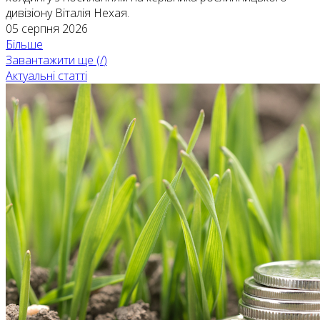
дивізіону Віталія Нехая.
05 серпня 2026
Більше
Завантажити ще (
/
)
Актуальні статті