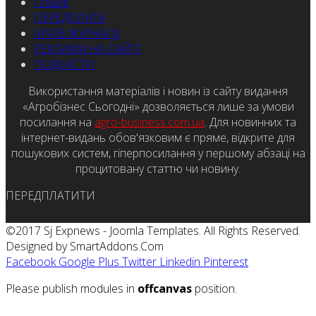
Пошук
ПЕРЕДПЛАТА
АРХІВ ЖУРНАЛУ
РЕКЛАМА НА САЙТІ
ПОДКАСТИ
Використання матеріалів і новин із сайту видання
«Агробізнес Сьогодні» дозволяється лише за умови
посилання на
agro-business.com.ua
. Для новинних та
інтернет-видань обов'язковим є пряме, відкрите для
пошукових систем, гіперпосилання у першому абзаці на
процитовану статтю чи новину.
ПЕРЕДПЛАТИТИ
©2017 Sj Expnews - Joomla Templates. All Rights Reserved.
Designed by SmartAddons.Com
Facebook
Google Plus
Twitter
Linkedin
Pinterest
Please publish modules in
offcanvas
position.