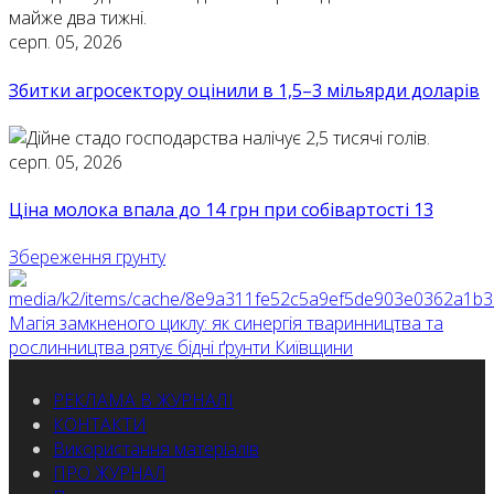
серп. 05, 2026
Збитки агросектору оцінили в 1,5–3 мільярди доларів
серп. 05, 2026
Ціна молока впала до 14 грн при собівартості 13
Збереження грунту
Магія замкненого циклу: як синергія тваринництва та
рослинництва рятує бідні ґрунти Київщини
РЕКЛАМА В ЖУРНАЛІ
КОНТАКТИ
Використання матеріалів
ПРО ЖУРНАЛ