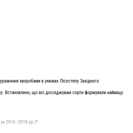
ураження хворобами в умовах Лісостепу Західного.
іву. Встановлено, що всі досліджувані сорти формували найвищу
 за 2016–2018 рр.)*