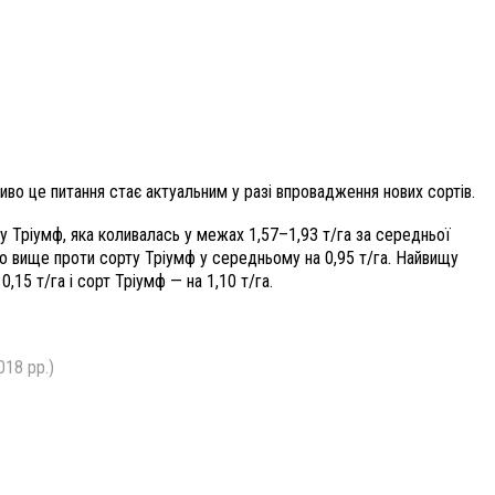
иво це питання стає актуальним у разі впровадження нових сортів.
 Тріумф, яка коливалась у межах 1,57–1,93 т/га за середньої
, що вище проти сорту Тріумф у середньому на 0,95 т/га. Найвищу
15 т/га і сорт Тріумф — на 1,10 т/га.
18 рр.)