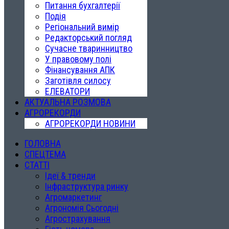
Питання бухгалтерії
Подія
Регіональний вимір
Редакторський погляд
Сучасне тваринництво
У правовому полі
Фінансування АПК
Заготівля силосу
ЕЛЕВАТОРИ
АКТУАЛЬНА РОЗМОВА
АГРОРЕКОРДИ
АГРОРЕКОРДИ НОВИНИ
ГОЛОВНА
СПЕЦТЕМА
СТАТТІ
Ідеї & тренди
Інфраструктура ринку
Агромаркетинг
Агрономія Сьогодні
Агрострахування