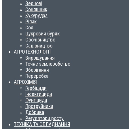
Зернові
Соняшник
Кукурудза
Ріпак
Соя
Цукровий буряк
Овочівництво
Садівництво
АГРОТЕХНОЛОГІЇ
Вирощування
Точне землеробство
Зберігання
Переробка
АГРОХІМІЯ
Гербіциди
Інсектициди
Фунгіциди
Протруйники
Добрива
Регулятори росту
ТЕХНІКА ТА ОБЛАДНАННЯ