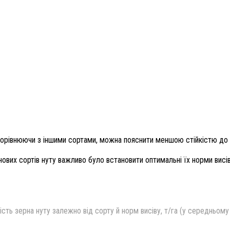
порівнюючи з іншими сортами, можна пояснити меншою стійкістю до 
нових сортів нуту важливо було встановити оптимальні їх норми вис
ість зерна нуту залежно від сорту й норм висіву, т/га (у середньому