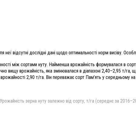
я неї відсутні дослідні дані щодо оптимальності норм висіву. Особл
ності між сортами нуту. Найменша врожайність формувалася в сорту
значно вищу врожайність, яка змінювалася в діапазоні 2,40–2,95 т/га
врожайності 2,90 т/га. Він переважає сорт Пам’ять у середньому на 0,
 Урожайність зерна нуту залежно від сорту, т/га
(середнє за 2016–20