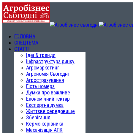
ГОЛОВНА
СПЕЦТЕМА
СТАТТІ
Ідеї & тренди
Інфраструктура ринку
Агромаркетинг
Агрономія Сьогодні
Агрострахування
Гість номера
Думки про важливе
Економічний гектар
Експертна думка
Життєве середовище
Зберігання
Кермо керівника
Механізація АПК