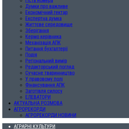
Гість номера
Думки про важливе
Економічний гектар
Експертна думка
Життєве середовище
Зберігання
Кермо керівника
Механізація АПК
Питання бухгалтерії
Подія
Регіональний вимір
Редакторський погляд
Сучасне тваринництво
У правовому полі
Фінансування АПК
Заготівля силосу
ЕЛЕВАТОРИ
АКТУАЛЬНА РОЗМОВА
АГРОРЕКОРДИ
АГРОРЕКОРДИ НОВИНИ
АГРАРНІ КУЛЬТУРИ