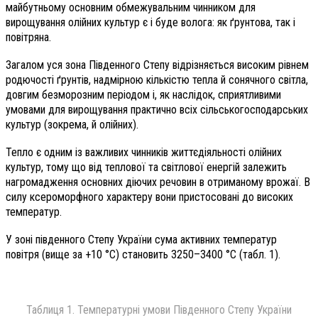
майбутньому основним обмежувальним чинником для
вирощування олійних культур є і буде волога: як ґрунтова, так і
повітряна.
Загалом уся зона Південного Степу відрізняється високим рівнем
родючості ґрунтів, надмірною кількістю тепла й сонячного світла,
довгим безморозним періодом і, як наслідок, сприятливими
умовами для вирощування практично всіх сільськогосподарських
культур (зокрема, й олійних).
Тепло є одним із важливих чинників життєдіяльності олійних
культур, тому що від теплової та світлової енергій залежить
нагромадження основних діючих речовин в отриманому врожаї. В
силу ксероморфного характеру вони пристосовані до високих
температур.
У зоні південного Степу України сума активних температур
повітря (вище за +10 °С) становить 3250–3400 °С (табл. 1).
Таблиця 1. Температурні умови Південного Степу України