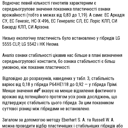
Водночас певній кількості генотипів характерним є
середньогрупове значення показника пластичності ознаки
врожайності (тобто в межах від 0,83 до 1,19). А саме: ЕС Аркадія
СУ, ЕС Генезіс, НС-Х-496, ЕС Генераліс СЛ, ЕС Лоріс КЛП, СИ
Бакарді КЛП, СИ Арізона.
Низьку екологічну пластичність було встановлено у гібридів LG
5555 CLP, LG 5542 і НК Неома.
Аналіз ознаки стабільності цікавив нас більше в плані визначення
середньогрупової константи, бо ознака стабільності є більш
умовною, ніж показник пластичності.
Відповідно до розрахунків, наведених у табл. 3, стабільність
варіює від 0,18 у гібрида P64HE118 до 0,92 — у гібрида Прімі.
2
Менше значення
σd
вказує на менше відхилення фактичного
врожаю від потенційного протягом усіх років досліджень, що
підтверджує стабільність цього гібрида. За цим показником
суттєвої різниці між гібридами не встановлено.
Загалом за допомогою методу Eberhart S. A. та Russell W. A.
можна проводити відбір пластичніших і стабільніших гібридів або