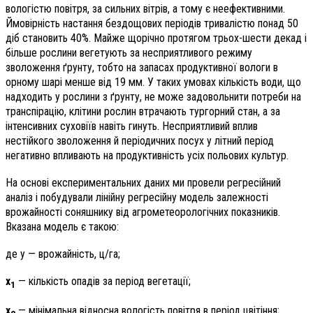
вологістю повітря, за сильних вітрів, а тому є неефективними.
Ймовірність настання бездощових періодів тривалістю понад 50
діб становить 40%. Майже щорічно протягом трьох-шести декад і
більше рослини вегетують за несприятливого режиму
зволоження ґрунту, тобто на запасах продуктивної вологи в
орному шарі менше від 19 мм. У таких умовах кількість води, що
надходить у рослини з ґрунту, не може задовольнити потреби на
транспірацію, клітини рослин втрачають тургорний стан, а за
інтенсивних суховіїв навіть гинуть. Несприятливий вплив
нестійкого зволоження й періодичних посух у літний період
негативно впливають на продуктивність усіх польових культур.
На основі експериментальних даних ми провели регресійний
аналіз і побудували лінійну регресійну модель залежності
врожайності соняшнику від агрометеорологічних показників.
Вказана модель є такою:
де у — врожайність, ц/га;
х
— кількість опадів за період вегетації;
1
х
— мінімальна відносна вологість повітря в період цвітіння;