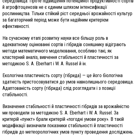
середовища. Проте підвищення потенційної продуктивності сортів
й агрофітоценозів не є єдиним шляхом інтенсифікації
рослинництва. Тільки стійкий ріст середньої врожайності культур
за багаторічний період може бути надійним критерієм
ефективності.
На сучасному етапі розвитку науки все більшу роль в
адекватному оцінюванні сортів і гібридів соняшнику відіграють
методи математичного моделювання, особливо такі, як
кластерний аналіз, вивчення стабільності й пластичності за
методикою S. A. Eberhart і W. A. Russel й ін.
Екологічна пластичність сорту (гібрида) — це його біологічна
здатність пристосовуватися до умов навколишнього середовища.
Адаптованість сорту (гібрида) слід розглядати і з позиції
стабільності.
Визначення стабільності й пластичності гібридів за врожайністю
ми проводили за методикою S. A. Eberhart і W. A. Russel. За
критерій «пункт» брали критерій «погодні умови року». В такій
модифікації визначили показники стабільності й пластичності
гібридів до метеорологічних умов пункту проведення досліджень.