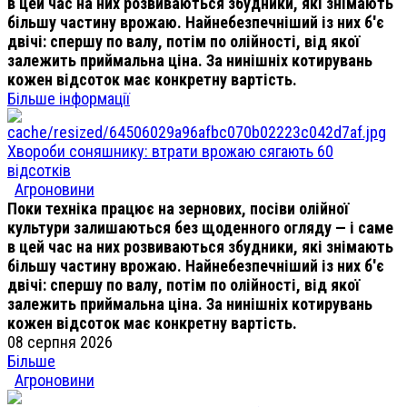
в цей час на них розвиваються збудники, які знімають
більшу частину врожаю. Найнебезпечніший із них б'є
двічі: спершу по валу, потім по олійності, від якої
залежить приймальна ціна. За нинішніх котирувань
кожен відсоток має конкретну вартість.
Більше інформації
Хвороби соняшнику: втрати врожаю сягають 60
відсотків
Агроновини
Поки техніка працює на зернових, посіви олійної
культури залишаються без щоденного огляду — і саме
в цей час на них розвиваються збудники, які знімають
більшу частину врожаю. Найнебезпечніший із них б'є
двічі: спершу по валу, потім по олійності, від якої
залежить приймальна ціна. За нинішніх котирувань
кожен відсоток має конкретну вартість.
08 серпня 2026
Більше
Агроновини