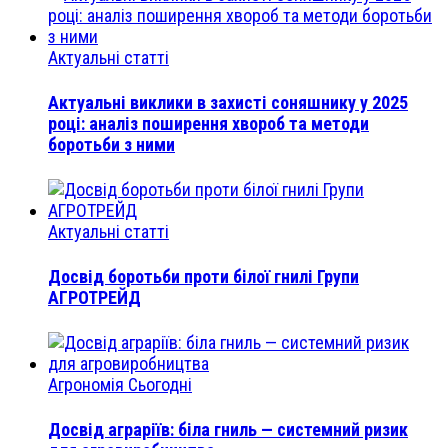
Актуальні статті
Актуальні виклики в захисті соняшнику у 2025
році: аналіз поширення хвороб та методи
боротьби з ними
Актуальні статті
Досвід боротьби проти білої гнилі Групи
АГРОТРЕЙД
Агрономія Сьогодні
Досвід аграріїв: біла гниль — системний ризик