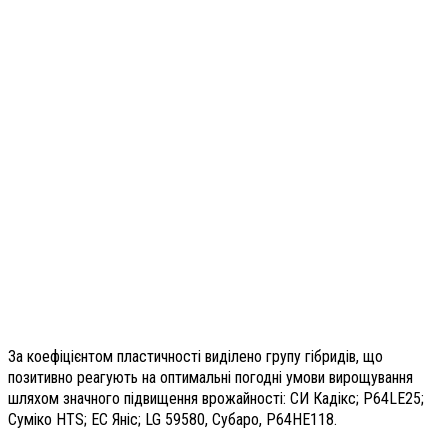
За коефіцієнтом пластичності виділено групу гібридів, що
позитивно реагують на оптимальні погодні умови вирощування
шляхом значного підвищення врожайності: СИ Кадікс; P64LE25;
Суміко HTS; ЕС Яніс; LG 59580, Субаро, P64HE118.