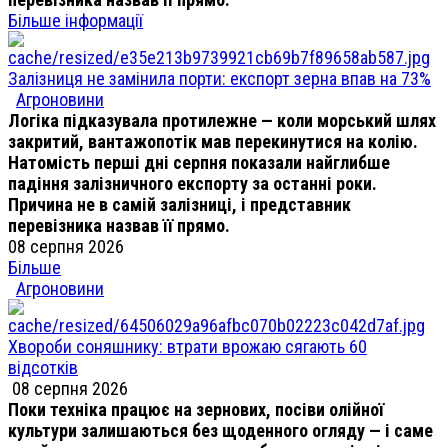
Більше інформації
Залізниця не замінила порти: експорт зерна впав на 73%
Агроновини
Логіка підказувала протилежне — коли морський шлях
закритий, вантажопотік мав перекинутися на колію.
Натомість перші дні серпня показали найглибше
падіння залізничного експорту за останні роки.
Причина не в самій залізниці, і представник
перевізника назвав її прямо.
08 серпня 2026
Більше
Агроновини
Хвороби соняшнику: втрати врожаю сягають 60
відсотків
08 серпня 2026
Поки техніка працює на зернових, посіви олійної
культури залишаються без щоденного огляду — і саме