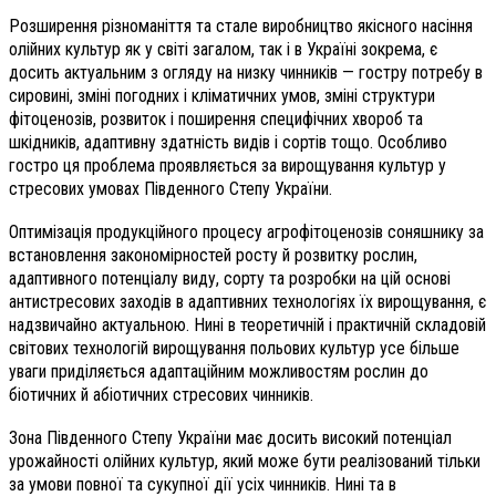
Розширення різноманіття та стале виробництво якісного насіння
олійних культур як у світі загалом, так і в Україні зокрема, є
досить актуальним з огляду на низку чинників — гостру потребу в
сировині, зміні погодних і кліматичних умов, зміні структури
фітоценозів, розвиток і поширення специфічних хвороб та
шкідників, адаптивну здатність видів і сортів тощо. Особливо
гостро ця проблема проявляється за вирощування культур у
стресових умовах Південного Степу України.
Оптимізація продукційного процесу агрофітоценозів соняшнику за
встановлення закономірностей росту й розвитку рослин,
адаптивного потенціалу виду, сорту та розробки на цій основі
антистресових заходів в адаптивних технологіях їх вирощування, є
надзвичайно актуальною. Нині в теоретичній і практичній складовій
світових технологій вирощування польових культур усе більше
уваги приділяється адаптаційним можливостям рослин до
біотичних й абіотичних стресових чинників.
Зона Південного Степу України має досить високий потенціал
урожайності олійних культур, який може бути реалізований тільки
за умови повної та сукупної дії усіх чинників. Нині та в