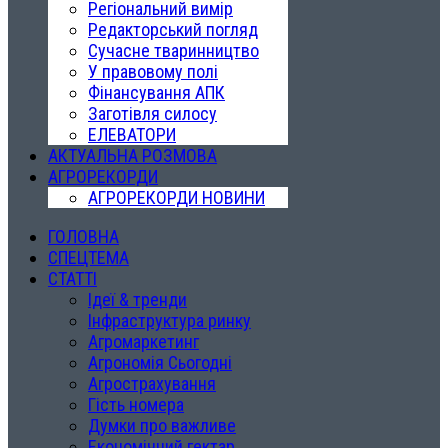
Регіональний вимір
Редакторський погляд
Сучасне тваринництво
У правовому полі
Фінансування АПК
Заготівля силосу
ЕЛЕВАТОРИ
АКТУАЛЬНА РОЗМОВА
АГРОРЕКОРДИ
АГРОРЕКОРДИ НОВИНИ
ГОЛОВНА
СПЕЦТЕМА
СТАТТІ
Ідеї & тренди
Інфраструктура ринку
Агромаркетинг
Агрономія Сьогодні
Агрострахування
Гість номера
Думки про важливе
Економічний гектар