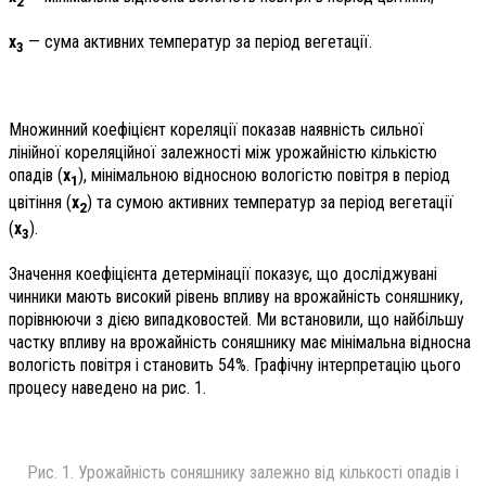
2
х
— сума активних температур за період вегетації.
3
Множинний коефіцієнт кореляції показав наявність сильної
лінійної кореляційної залежності між урожайністю кількістю
опадів (
х
), мінімальною відносною вологістю повітря в період
1
цвітіння (
х
) та сумою активних температур за період вегетації
2
(
х
).
3
Значення коефіцієнта детермінації показує, що досліджувані
чинники мають високий рівень впливу на врожайність соняшнику,
порівнюючи з дією випадковостей. Ми встановили, що найбільшу
частку впливу на врожайність соняшнику має мінімальна відносна
вологість повітря і становить 54%. Графічну інтерпретацію цього
процесу наведено на рис. 1.
Рис. 1. Урожайність соняшнику залежно від кількості опадів
і