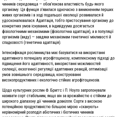
чинників середовища — обов’язкова властивість будь-якого
організму. Ця функція з’явилася одночасно з виникненням перших
живих організмів і в ході подальшої еволюції розвивалася й
удосконалювалася. Адаптація, тобто пристосування організму до
конкретних умов існування, в індивідуума досягається
фізіологічними механізмами (фізіологічна адаптація), а в популяції
організмів (виду) — завдяки механізмам генетичної мінливості й
спадковості (генетична адаптація).
Інтенсифікація рослинництва має базуватися на використанні
адаптивного потенціалу агрофітоценозу, комплексному підході до
підвищення його адаптивності, використанні можливостей
селекції, екзогенної регуляції адаптивних реакцій, оптимізації
умов зовнішнього середовища, конструюванні
високопродуктивних і екологічно стійких агрофітоценозів.
Щодо культурних рослин Ф. Бриггс і П. Ноулз запропонували
називати сорт стабільним, якщо він за врожайністю є стійким до
широкого діапазону дії чинників довкілля. Сорти з високою
потенційною продуктивністю більшою мірою «сканують»
нерівномірний розподіл абіотичних і біотичних чинників