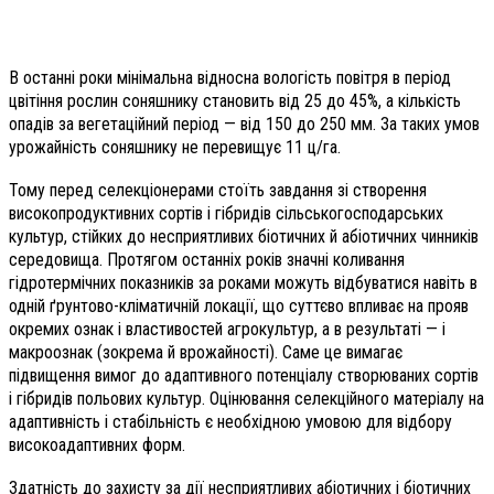
В останні роки мінімальна відносна вологість повітря в період
цвітіння рослин соняшнику становить від 25 до 45%, а кількість
опадів за вегетаційний період — від 150 до 250 мм. За таких умов
урожайність соняшнику не перевищує 11 ц/га.
Тому перед селекціонерами стоїть завдання зі створення
високопродуктивних сортів і гібридів сільськогосподарських
культур, стійких до несприятливих біотичних й абіотичних чинників
середовища. Протягом останніх років значні коливання
гідротермічних показників за роками можуть відбуватися навіть в
одній ґрунтово-кліматичній локації, що суттєво впливає на прояв
окремих ознак і властивостей агрокультур, а в результаті — і
макроознак (зокрема й врожайності). Саме це вимагає
підвищення вимог до адаптивного потенціалу створюваних сортів
і гібридів польових культур. Оцінювання селекційного матеріалу на
адаптивність і стабільність є необхідною умовою для відбору
високоадаптивних форм.
Здатність до захисту за дії несприятливих абіотичних і біотичних