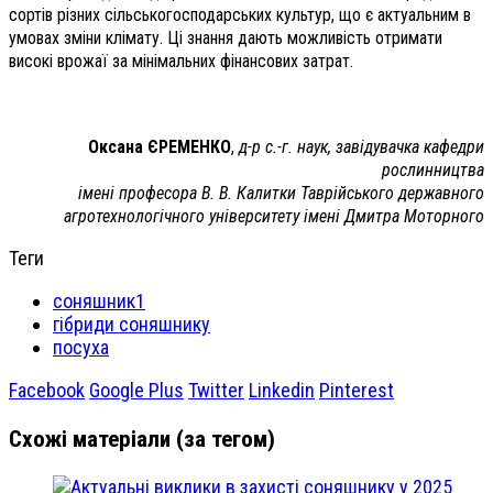
сортів різних сільськогосподарських культур, що є актуальним в
умовах зміни клімату. Ці знання дають можливість отримати
високі врожаї за мінімальних фінансових затрат.
Оксана ЄРЕМЕНКО
,
д-р с.-г. наук, завідувачка кафедри
рослинництва
імені професора В. В. Калитки Таврійського державного
агротехнологічного університету імені Дмитра Моторного
Теги
соняшник1
гібриди соняшнику
посуха
Facebook
Google Plus
Twitter
Linkedin
Pinterest
Схожі матеріали (за тегом)