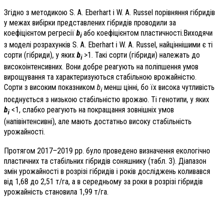
Згідно з методикою S. A. Eberhart і W. A. Russel порівняння гібридів
у межах вибірки представлених гібридів проводили за
коефіцієнтом регресії
b
або коефіцієнтом пластичності.Виходячи
i
з моделі розрахунків S. A. Eberhart і W. A. Russel, найціннішими є ті
сорти (гібриди), у яких
b
>1. Такі сорти (гібриди) належать до
i
високоінтенсивних. Вони добре реагують на поліпшення умов
вирощування та характеризуються стабільною врожайністю.
Сорти з високим показником
b
менш цінні, бо їх висока чутливість
i
поєднується з низькою стабільністю врожаю. Ті генотипи, у яких
b
<1, слабко реагують на покращання зовнішніх умов
i
(напівінтенсивні), але мають достатньо високу стабільність
урожайності.
Протягом 2017–2019 рр. було проведено визначення екологічно
пластичних та стабільних гібридів соняшнику (табл. 3). Діапазон
змін урожайності в розрізі гібридів і років досліджень коливався
від 1,68 до 2,51 т/га, а в середньому за роки в розрізі гібридів
урожайність становила 1,99 т/га.