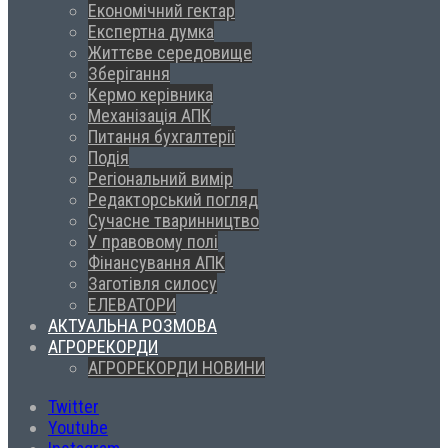
Економічний гектар
Експертна думка
Життєве середовище
Зберігання
Кермо керівника
Механізація АПК
Питання бухгалтерії
Подія
Регіональний вимір
Редакторський погляд
Сучасне тваринництво
У правовому полі
Фінансування АПК
Заготівля силосу
ЕЛЕВАТОРИ
АКТУАЛЬНА РОЗМОВА
АГРОРЕКОРДИ
АГРОРЕКОРДИ НОВИНИ
Twitter
Youtube