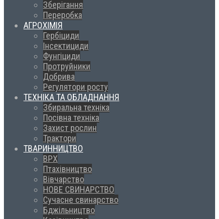
Зберігання
Переробка
АГРОХІМІЯ
Гербіциди
Інсектициди
Фунгіциди
Протруйники
Добрива
Регулятори росту
ТЕХНІКА ТА ОБЛАДНАННЯ
Збиральна техніка
Посівна техніка
Захист рослин
Трактори
ТВАРИННИЦТВО
ВРХ
Птахівництво
Вівчарство
НОВЕ СВИНАРСТВО
Сучасне свинарство
Бджільництво