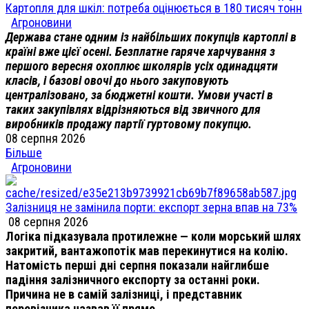
Картопля для шкіл: потреба оцінюється в 180 тисяч тонн
Агроновини
Держава стане одним із найбільших покупців картоплі в
країні вже цієї осені. Безплатне гаряче харчування з
першого вересня охоплює школярів усіх одинадцяти
класів, і базові овочі до нього закуповують
централізовано, за бюджетні кошти. Умови участі в
таких закупівлях відрізняються від звичного для
виробників продажу партії гуртовому покупцю.
08 серпня 2026
Більше
Агроновини
Залізниця не замінила порти: експорт зерна впав на 73%
08 серпня 2026
Логіка підказувала протилежне — коли морський шлях
закритий, вантажопотік мав перекинутися на колію.
Натомість перші дні серпня показали найглибше
падіння залізничного експорту за останні роки.
Причина не в самій залізниці, і представник
перевізника назвав її прямо.