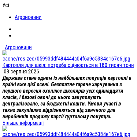
Усі
Агроновини
Агроновини
Картопля для шкіл: потреба оцінюється в 180 тисяч тонн
08 серпня 2026
Держава стане одним із найбільших покупців картоплі в
країні вже цієї осені. Безплатне гаряче харчування з
першого вересня охоплює школярів усіх одинадцяти
класів, і базові овочі до нього закуповують
централізовано, за бюджетні кошти. Умови участі в
таких закупівлях відрізняються від звичного для
виробників продажу партії гуртовому покупцю.
Більше інформації