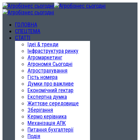
ГОЛОВНА
СПЕЦТЕМА
СТАТТІ
Ідеї & тренди
Інфраструктура ринку
Агромаркетинг
Агрономія Сьогодні
Агрострахування
Гість номера
Думки про важливе
Економічний гектар
Експертна думка
Життєве середовище
Зберігання
Кермо керівника
Механізація АПК
Питання бухгалтерії
Подія