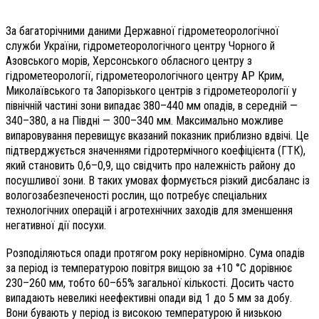
За багаторічними даними Державної гідрометеорологічної
служби України, гідрометеорологічного центру Чорного й
Азовського морів, Херсонського обласного центру з
гідрометеорології, гідрометеорологічного центру АР Крим,
Миколаївського та Запорізького центрів з гідрометеорології у
північній частині зони випадає 380–440 мм опадів, в середній —
340–380, а на Півдні — 300–340 мм. Максимально можливе
випаровування перевищує вказаний показник приблизно вдвічі. Це
підтверджується значеннями гідротермічного коефіцієнта (ГТК),
який становить 0,6–0,9, що свідчить про належність району до
посушливої зони. В таких умовах формується різкий дисбаланс із
вологозабезпеченості рослин, що потребує спеціальних
технологічних операцій і агротехнічних заходів для зменшення
негативної дії посухи.
Розподіляються опади протягом року нерівномірно. Сума опадів
за період із температурою повітря вищою за +10 °С дорівнює
230–260 мм, тобто 60–65% загальної кількості. Досить часто
випадають невеликі неефективні опади від 1 до 5 мм за добу.
Вони бувають у період із високою температурою й низькою