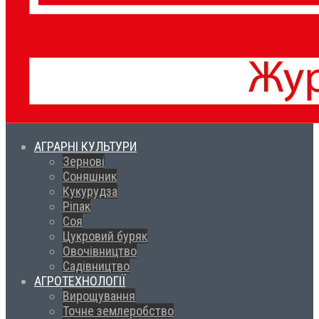
АГРАРНІ КУЛЬТУРИ
Зернові
Соняшник
Кукурудза
Ріпак
Соя
Цукровий буряк
Овочівництво
Садівництво
АГРОТЕХНОЛОГІЇ
Вирощування
Точне землеробство