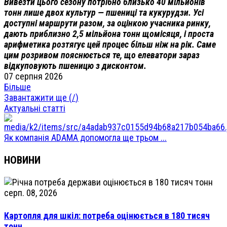
Вивезти цього сезону потрібно близько 40 мільйонів
тонн лише двох культур — пшениці та кукурудзи. Усі
доступні маршрути разом, за оцінкою учасника ринку,
дають приблизно 2,5 мільйона тонн щомісяця, і проста
арифметика розтягує цей процес більш ніж на рік. Саме
цим розривом пояснюється те, що елеватори зараз
відкуповують пшеницю з дисконтом.
07 серпня 2026
Більше
Завантажити ще (
/
)
Актуальні статті
Як компанія ADAMA допомогла ще трьом ...
НОВИНИ
серп. 08, 2026
Картопля для шкіл: потреба оцінюється в 180 тисяч
тонн