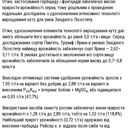
Отже, застосування гербіциду і фунгіцидів забезпечує високі
прирости врожайності зерна, тому доцільним є проведення
подальших досліджень з удосконалення інтенсивної технології
вирощування нуту для умов Західного Лісостепу.
Отже, удосконалення елементів технології вирощування нуту дає
змогу збільшити його врожайність до рівня 3,0 т/га і вище. Серед
досліджуваних сортів Пам’ять, Тріумф і Ярина в умовах Західного
Лісостепу найвищу врожайність забезпечує сорт Ярина — 2,62–
3,11 т/га. В умовах достатнього зволоження всі сорти вищу
врожайність забезпечили за збільшення норми висіву до 0,7–0,8
млн/га.
Внаслідок оптимізації системи удобрення урожайність зросла з
1,95 т/га на варіанті без добрив до 2,88 т/га на варіанті зі
внесенням Р
К
+ Інтермаг бобові + MgSO
, або підвищилася
40
60
4
на 0,93 т/га (47,7%).
Використання засобів захисту рослин забезпечує значні прирости
врожайності з 1,28 т/га до 2,80 т/га, тобто на 1,52 т/га (118,8%).
Найбільший приріст урожайності (0,72 т/га) одержано від
внесення гербіциду Рейсер к. е. відразу після сівби та від