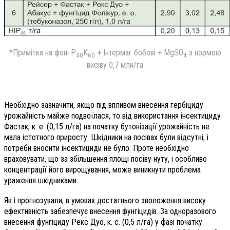
*Примітка на фоні Р
К
+ Інтермаг бобові + MgSO
з нормою
40
60
4
висіву 0,7 млн/га
Необхідно зазначити, якщо під впливом внесення гербіциду
урожайність майже подвоїлася, то від використання інсектициду
Фастак, к. е. (0,15 л/га) на початку бутонізації урожайність не
мала істотного приросту. Шкідники на посівах були відсутні, і
потреби вносити інсектициди не було. Проте необхідно
враховувати, що за збільшення площі посіву нуту, і особливо
концентрації його вирощування, може виникнути проблема
ураження шкідниками.
Як і прогнозували, в умовах достатнього зволоження високу
ефективність забезпечує внесення фунгіцидів. За одноразового
внесення фунгіциду Рекс Дуо, к. с. (0,5 л/га) у фазі початку