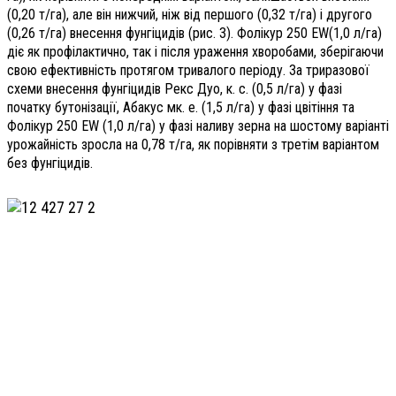
(0,20 т/га), але він нижчий, ніж від першого (0,32 т/га) і другого
(0,26 т/га) внесення фунгіцидів (рис. 3). Фолікур 250 EW(1,0 л/га)
діє як профілактично, так і після ураження хворобами, зберігаючи
свою ефективність протягом тривалого періоду. За триразової
схеми внесення фунгіцидів Рекс Дуо, к. с. (0,5 л/га) у фазі
початку бутонізації, Абакус мк. е. (1,5 л/га) у фазі цвітіння та
Фолікур 250 EW (1,0 л/га) у фазі наливу зерна на шостому варіанті
урожайність зросла на 0,78 т/га, як порівняти з третім варіантом
без фунгіцидів.