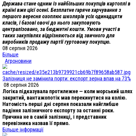
Держава стане одним із найбільших покупців картоплі в
країні вже цієї осені. Безплатне гаряче харчування з
першого вересня охоплює школярів усіх одинадцяти
класів, і базові овочі до нього закуповують
централізовано, за бюджетні кошти. Умови участі в
таких закупівлях відрізняються від звичного для
виробників продажу партії гуртовому покупцю.
08 серпня 2026
Більше
Агроновини
Залізниця не замінила порти: експорт зерна впав на 73%
08 серпня 2026
Логіка підказувала протилежне — коли морський шлях
закритий, вантажопотік мав перекинутися на колію.
Натомість перші дні серпня показали найглибше
падіння залізничного експорту за останні роки.
Причина не в самій залізниці, і представник
перевізника назвав її прямо.
Більше інформації