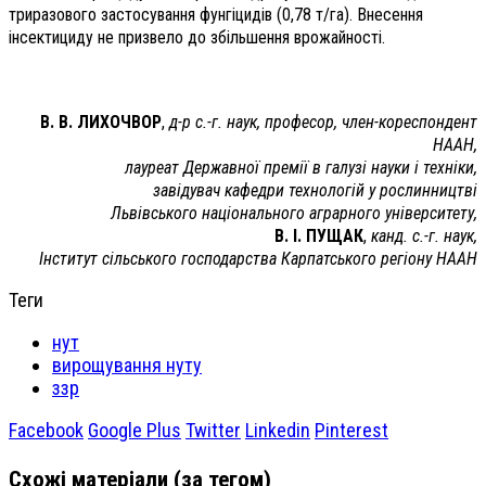
триразового застосування фунгіцидів (0,78 т/га). Внесення
інсектициду не призвело до збільшення врожайності.
В. В. ЛИХОЧВОР
,
д-р с.-г. наук, професор, член-кореспондент
НААН,
лауреат Державної премії в галузі науки і техніки,
завідувач кафедри технологій у рослинництві
Львівського національного аграрного університету,
В. І. ПУЩАК
,
канд. с.-г. наук,
Інститут сільського господарства Карпатського регіону НААН
Теги
нут
вирощування нуту
ззр
Facebook
Google Plus
Twitter
Linkedin
Pinterest
Схожі матеріали (за тегом)