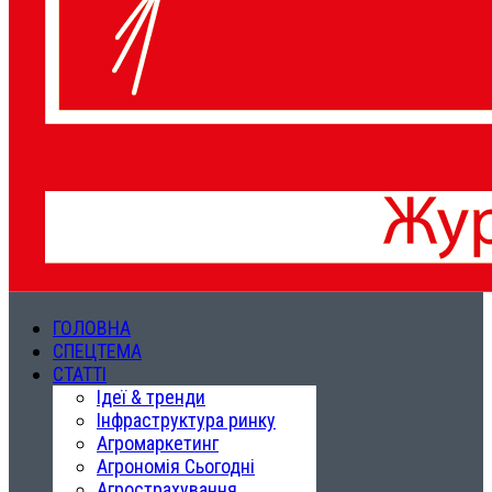
ГОЛОВНА
СПЕЦТЕМА
СТАТТІ
Ідеї & тренди
Інфраструктура ринку
Агромаркетинг
Агрономія Сьогодні
Агрострахування