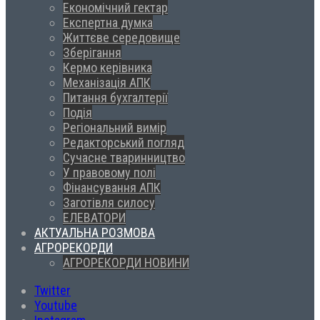
Економічний гектар
Експертна думка
Життєве середовище
Зберігання
Кермо керівника
Механізація АПК
Питання бухгалтерії
Подія
Регіональний вимір
Редакторський погляд
Сучасне тваринництво
У правовому полі
Фінансування АПК
Заготівля силосу
ЕЛЕВАТОРИ
АКТУАЛЬНА РОЗМОВА
АГРОРЕКОРДИ
АГРОРЕКОРДИ НОВИНИ
Twitter
Youtube