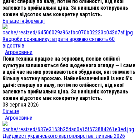
двічі: спершу по валу, потім по олійності, від якої
залежить приймальна ціна. За нинішніх котирувань
кожен відсоток має конкретну вартість.
Більше інформації
Хвороби соняшнику: втрати врожаю сягають 60
відсотків
Агроновини
Поки техніка працює на зернових, посіви олійної
культури залишаються без щоденного огляду — і саме
в цей час на них розвиваються збудники, які знімають
більшу частину врожаю. Найнебезпечніший із них б'є
двічі: спершу по валу, потім по олійності, від якої
залежить приймальна ціна. За нинішніх котирувань
кожен відсоток має конкретну вартість.
08 серпня 2026
Більше
Агроновини
Дайджест українського картоплярства: липень 2026