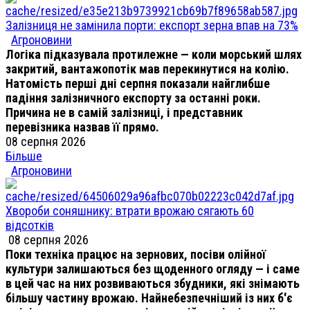
Залізниця не замінила порти: експорт зерна впав на 73%
Агроновини
Логіка підказувала протилежне — коли морський шлях
закритий, вантажопотік мав перекинутися на колію.
Натомість перші дні серпня показали найглибше
падіння залізничного експорту за останні роки.
Причина не в самій залізниці, і представник
перевізника назвав її прямо.
08 серпня 2026
Більше
Агроновини
Хвороби соняшнику: втрати врожаю сягають 60
відсотків
08 серпня 2026
Поки техніка працює на зернових, посіви олійної
культури залишаються без щоденного огляду — і саме
в цей час на них розвиваються збудники, які знімають
більшу частину врожаю. Найнебезпечніший із них б'є