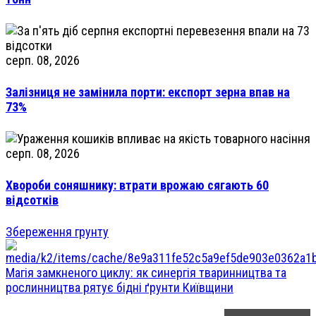
серп. 08, 2026
Залізниця не замінила порти: експорт зерна впав на
73%
серп. 08, 2026
Хвороби соняшнику: втрати врожаю сягають 60
відсотків
Збереження грунту
Магія замкненого циклу: як синергія тваринництва та
рослинництва рятує бідні ґрунти Київщини