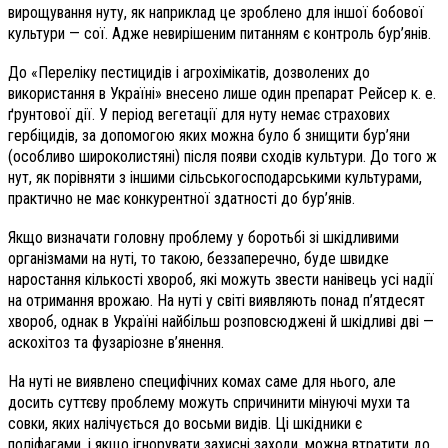
вирощування нуту, як наприклад це зроблено для іншої бобової
культури — сої. Адже невирішеним питанням є контроль бур’янів.
До «Переліку пестицидів і агрохімікатів, дозволених до
використання в Україні» внесено лише один препарат Рейсер к. е.
ґрунтової дії. У період вегетації для нуту немає страхових
гербіцидів, за допомогою яких можна було б знищити бур’яни
(особливо широколистяні) після появи сходів культури. До того ж
нут, як порівняти з іншими сільськогосподарськими культурами,
практично не має конкурентної здатності до бур’янів.
Якщо визначати головну проблему у боротьбі зі шкідливими
організмами на нуті, то такою, беззаперечно, буде швидке
наростання кількості хвороб, які можуть звести нанівець усі надії
на отримання врожаю. На нуті у світі виявляють понад п’ятдесят
хвороб, однак в Україні найбільш розповсюджені й шкідливі дві —
аскохітоз та фузаріозне в’янення.
На нуті не виявлено специфічних комах саме для нього, але
досить суттєву проблему можуть спричинити мінуючі мухи та
совки, яких налічується до восьми видів. Ці шкідники є
поліфагами, і якщо ігнорувати захисні заходи, можна втратити до