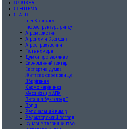
ГОЛОВНА
СПЕЦТЕМА
СТАТТІ
Ідеї & тренди
Інфраструктура ринку
Агромаркетинг
Агрономія Сьогодні
Агрострахування
Гість номера
Думки про важливе
Економічний гектар
Експертна думка
Життєве середовище
Зберігання
Кермо керівника
Механізація АПК
Питання бухгалтерії
Подія
Регіональний вимір
Редакторський погляд
Сучасне тваринництво