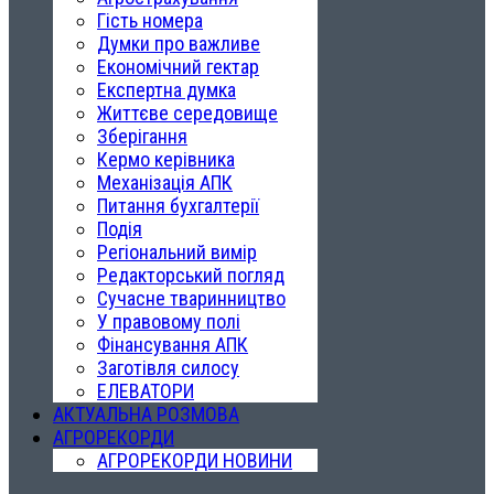
Гість номера
Думки про важливе
Економічний гектар
Експертна думка
Життєве середовище
Зберігання
Кермо керівника
Механізація АПК
Питання бухгалтерії
Подія
Регіональний вимір
Редакторський погляд
Сучасне тваринництво
У правовому полі
Фінансування АПК
Заготівля силосу
ЕЛЕВАТОРИ
АКТУАЛЬНА РОЗМОВА
АГРОРЕКОРДИ
АГРОРЕКОРДИ НОВИНИ