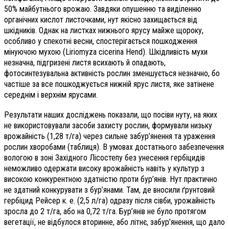
50% майбутнього врожаю. Завдяки опушенню та виділенню
органічних кислот листочками, нут якісно захищається від
шкідників. Однак на листках нижнього ярусу майже щороку,
особливо у спекотні весни, спостерігається пошкодження
мінуючою мухою (Liriomyza cicerina Hend). Шкідливість мухи
незначна, підгризені листя всихають й опадають,
фотосинтезувальна активність рослин зменшується незначно, бо
частіше за все пошкоджується нижній ярус листя, яке затінене
середнім і верхнім ярусами.
Результати наших досліджень показали, що посіви нуту, на яких
не використовували засоби захисту рослин, формували низьку
врожайність (1,28 т/га) через сильне забур’янення та ураження
рослин хворобами (таблиця). В умовах достатнього забезпечення
вологою в зоні Західного Лісостепу без унесення гербіцидів
неможливо одержати високу врожайність навіть у культур з
високою конкурентною здатністю проти бур’янів. Нут практично
не здатний конкурувати з бур’янами. Там, де вносили ґрунтовий
гербіцид Рейсер к. е. (2,5 л/га) одразу після сівби, урожайність
зросла до 2 т/га, або на 0,72 т/га. Бур’янів не було протягом
вегетації, не відбулося вторинне, або літнє, забур’янення, що дало