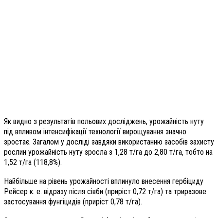
Як видно з результатів польових досліджень, урожайність нуту
під впливом інтенсифікації технології вирощування значно
зростає. Загалом у досліді завдяки використанню засобів захисту
рослин урожайність нуту зросла з 1,28 т/га до 2,80 т/га, тобто на
1,52 т/га (118,8%).
Найбільше на рівень урожайності вплинуло внесення гербіциду
Рейсер к. е. відразу після сівби (приріст 0,72 т/га) та триразове
застосування фунгіцидів (приріст 0,78 т/га).