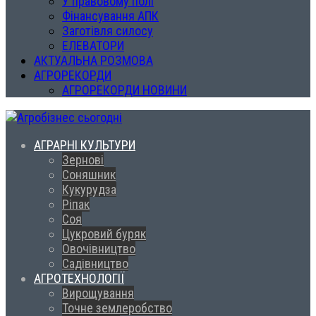
У правовому полі
Фінансування АПК
Заготівля силосу
ЕЛЕВАТОРИ
АКТУАЛЬНА РОЗМОВА
АГРОРЕКОРДИ
АГРОРЕКОРДИ НОВИНИ
АГРАРНІ КУЛЬТУРИ
Зернові
Соняшник
Кукурудза
Ріпак
Соя
Цукровий буряк
Овочівництво
Садівництво
АГРОТЕХНОЛОГІЇ
Вирощування
Точне землеробство