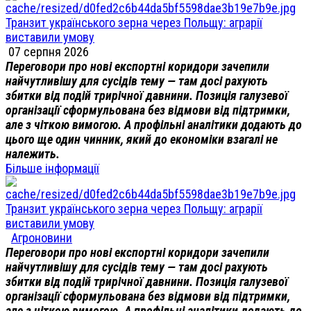
Транзит українського зерна через Польщу: аграрії
виставили умову
07 серпня 2026
Переговори про нові експортні коридори зачепили
найчутливішу для сусідів тему — там досі рахують
збитки від подій трирічної давнини. Позиція галузевої
організації сформульована без відмови від підтримки,
але з чіткою вимогою. А профільні аналітики додають до
цього ще один чинник, який до економіки взагалі не
належить.
Більше інформації
Транзит українського зерна через Польщу: аграрії
виставили умову
Агроновини
Переговори про нові експортні коридори зачепили
найчутливішу для сусідів тему — там досі рахують
збитки від подій трирічної давнини. Позиція галузевої
організації сформульована без відмови від підтримки,
але з чіткою вимогою. А профільні аналітики додають до