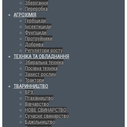
Зберігання
Переробка
АГРОХІМІЯ
Гербіциди
Інсектициди
Фунгіциди
Протруйники
Добрива
Регулятори росту
ТЕХНІКА ТА ОБЛАДНАННЯ
Збиральна техніка
Посівна техніка
Захист рослин
Трактори
ТВАРИННИЦТВО
ВРХ
Птахівництво
Вівчарство
НОВЕ СВИНАРСТВО
Сучасне свинарство
Бджільництво