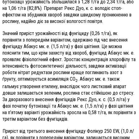
бутонізації урожайність збільшилася з 1,28 т/га до 2,34 т/га, або
на 1,06 т/га (82,8%). Препарат Рекс Дуо, к. с. володіє стоп-
ефектом на збудників хвороб завдяки швидкому проникненню в
рослину, надійно діє за високої вологості повітря.
Значний приріст урожайності від фунгіциду (0,26 т/га), як
порівняти з попереднім варіантом, одержано під час внесення
фунгіциду Абакус мк. е. (1,5 л/га) у фазі цвітіння. Це можна
пояснити тим, що крім захисту від хвороб, фунгіцид Абакус мк. е.
проявляє фізіологічний ефект. Зростає концентрація хлорофілу та
інтенсивність фотосинтетичної діяльності, завдяки активізації
роботи нітрат редуктази рослини краще поглинають азот з
ґрунту, оптимізується асиміляція СО
. Абакус мк. е. також
2
гальмує утворення етилену, внаслідок чого листковий апарат
довше залишається зеленим, рослина стає стійкішою до стресу.
За дворазового внесення фунгіцидів Рекс Дуо, к. с. (0,5 л/га) у
фазі початку бутонізації та Абакус мк. е. (1,5 л/га) у фазі цвітіння
на п’ятому варіанті урожайність зросла на 0,58 т/га, як порівняти з
третім варіантом без фунгіцидів.
Приріст від третього внесення фунгіциду Фолікур 250 EW, (1,0 л/
га), як порівняти з попереднім варіантом, залишається високим