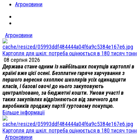
Агроновини
Агроновини
Картопля для шкіл: потреба оцінюється в 180 тисяч тонн
08 серпня 2026
Держава стане одним із найбільших покупців картоплі в
країні вже цієї осені. Безплатне гаряче харчування з
першого вересня охоплює школярів усіх одинадцяти
класів, і базові овочі до нього закуповують
централізовано, за бюджетні кошти. Умови участі в
таких закупівлях відрізняються від звичного для
виробників продажу партії гуртовому покупцю.
Більше інформації
Картопля для шкіл: потреба оцінюється в 180 тисяч тонн
Агроновини