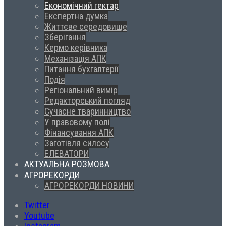
Економічний гектар
Експертна думка
Життєве середовище
Зберігання
Кермо керівника
Механізація АПК
Питання бухгалтерії
Подія
Регіональний вимір
Редакторський погляд
Сучасне тваринництво
У правовому полі
Фінансування АПК
Заготівля силосу
ЕЛЕВАТОРИ
АКТУАЛЬНА РОЗМОВА
АГРОРЕКОРДИ
АГРОРЕКОРДИ НОВИНИ
Twitter
Youtube