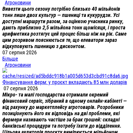
Агроновини
Вивезти цього сезону потрібно близько 40 мільйонів
тонн лише двох культур — пшениці та кукурудзи. Усі
доступні маршрути разом, за оцінкою учасника ринку,
дають приблизно 2,5 мільйона тонн щомісяця, і проста
арифметика розтягує цей процес більш ніж на рік. Саме
цим розривом пояснюється те, що елеватори зараз
відкуповують пшеницю з дисконтом.
07 серпня 2026
Більше
Агроновини
Фінансування ферм: у проєкт вкладають 85 млн доларів
07 серпня 2026
Мікро- та малі господарства отримали окремий
фінансовий сервіс, зібраний в одному онлайн-кабінеті —
від рахунку до маркетплейсу агротоварів. Розробники
позиціонують його як відповідь на дві проблеми, які
фермери називають частіше за брак грошей: складні
банківські процедури та потребу їхати до відділення.
Цільова аудиторія проєкту вимірюється мільйоном