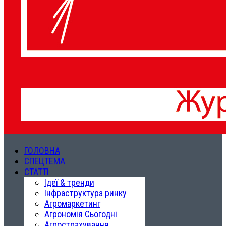
ГОЛОВНА
СПЕЦТЕМА
СТАТТІ
Ідеї & тренди
Інфраструктура ринку
Агромаркетинг
Агрономія Сьогодні
Агрострахування