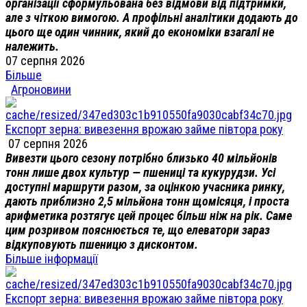
організації сформульована без відмови від підтримки,
але з чіткою вимогою. А профільні аналітики додають до
цього ще один чинник, який до економіки взагалі не
належить.
07 серпня 2026
Більше
Агроновини
Експорт зерна: вивезення врожаю займе півтора року
07 серпня 2026
Вивезти цього сезону потрібно близько 40 мільйонів
тонн лише двох культур — пшениці та кукурудзи. Усі
доступні маршрути разом, за оцінкою учасника ринку,
дають приблизно 2,5 мільйона тонн щомісяця, і проста
арифметика розтягує цей процес більш ніж на рік. Саме
цим розривом пояснюється те, що елеватори зараз
відкуповують пшеницю з дисконтом.
Більше інформації
Експорт зерна: вивезення врожаю займе півтора року