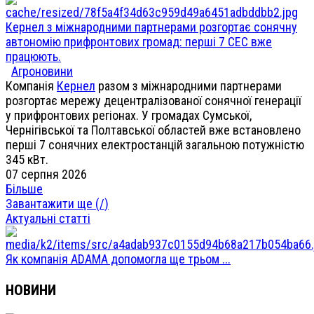
Кернел з міжнародними партнерами розгортає сонячну
автономію прифронтових громад: перші 7 СЕС вже
працюють.
Агроновини
Компанія
Кернел
разом з міжнародними партнерами
розгортає мережу децентралізованої сонячної генерації
у прифронтових регіонах. У громадах Сумської,
Чернігівської та Полтавської областей вже встановлено
перші 7 сонячних електростанцій загальною потужністю
345 кВт.
07 серпня 2026
Більше
Завантажити ще (
/
)
Актуальні статті
Як компанія ADAMA допомогла ще трьом ...
НОВИНИ