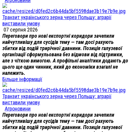
Агроновини
Транзит українського зерна через Польщу: аграрії
виставили умову
07 серпня 2026
Переговори про нові експортні коридори зачепили
найчутливішу для сусідів тему — там досі рахують
збитки від подій трирічної давнини. Позиція галузевої
організації сформульована без відмови від підтримки,
але з чіткою вимогою. А профільні аналітики додають до
цього ще один чинник, який до економіки взагалі не
належить.
Більше інформації
Транзит українського зерна через Польщу: аграрії
виставили умову
Агроновини
Переговори про нові експортні коридори зачепили
найчутливішу для сусідів тему — там досі рахують
збитки від подій трирічної давнини. Позиція галузевої