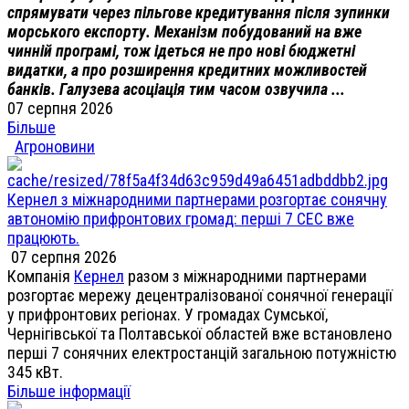
спрямувати через пільгове кредитування після зупинки
морського експорту. Механізм побудований на вже
чинній програмі, тож ідеться не про нові бюджетні
видатки, а про розширення кредитних можливостей
банків. Галузева асоціація тим часом озвучила ...
07 серпня 2026
Більше
Агроновини
Кернел з міжнародними партнерами розгортає сонячну
автономію прифронтових громад: перші 7 СЕС вже
працюють.
07 серпня 2026
Компанія
Кернел
разом з міжнародними партнерами
розгортає мережу децентралізованої сонячної генерації
у прифронтових регіонах. У громадах Сумської,
Чернігівської та Полтавської областей вже встановлено
перші 7 сонячних електростанцій загальною потужністю
345 кВт.
Більше інформації