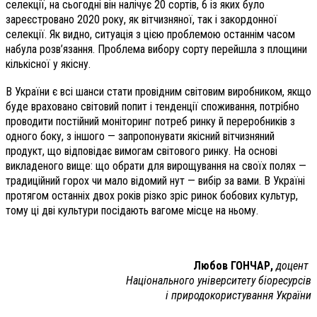
селекції, на сьогодні він налічує 20 сортів, 6 із яких було
зареєстровано 2020 року, як вітчизняної, так і закордонної
селекції. Як видно, ситуація з цією проблемою останнім часом
набула розв’язання. Проблема вибору сорту перейшла з площини
кількісної у якісну.
В України є всі шанси стати провідним світовим виробником, якщо
буде враховано світовий попит і тенденції споживання, потрібно
проводити постійний моніторинг потреб ринку й переробників з
одного боку, з іншого — запропонувати якісний вітчизняний
продукт, що відповідає вимогам світового ринку. На основі
викладеного вище: що обрати для вирощування на своїх полях —
традиційний горох чи мало відомий нут — вибір за вами. В Україні
протягом останніх двох років різко зріс ринок бобових культур,
тому ці дві культури посідають вагоме місце на ньому.
Любов ГОНЧАР,
доцент
Національного
університету біоресурсів
і природокористування України