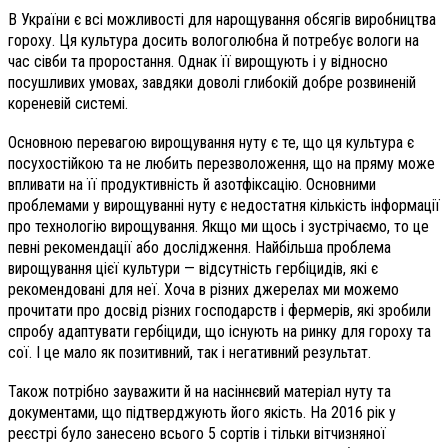
В України є всі можливості для нарощування обсягів виробництва
гороху. Ця культура досить вологолюбна й потребує вологи на
час сівби та проростання. Однак її вирощують і у відносно
посушливих умовах, завдяки доволі глибокій добре розвиненій
кореневій системі.
Основною перевагою вирощування нуту є те, що ця культура є
посухостійкою та не любить перезволоження, що на пряму може
впливати на її продуктивність й азотфіксацію. Основними
проблемами у вирощуванні нуту є недостатня кількість інформації
про технологію вирощування. Якщо ми щось і зустрічаємо, то це
певні рекомендації або дослідження. Найбільша проблема
вирощування цієї культури — відсутність гербіцидів, які є
рекомендовані для неї. Хоча в різних джерелах ми можемо
прочитати про досвід різних господарств і фермерів, які зробили
спробу адаптувати гербіциди, що існують на ринку для гороху та
сої. І це мало як позитивний, так і негативний результат.
Також потрібно зауважити й на насіннєвий матеріал нуту та
документами, що підтверджують його якість. На 2016 рік у
реєстрі було занесено всього 5 сортів і тільки вітчизняної