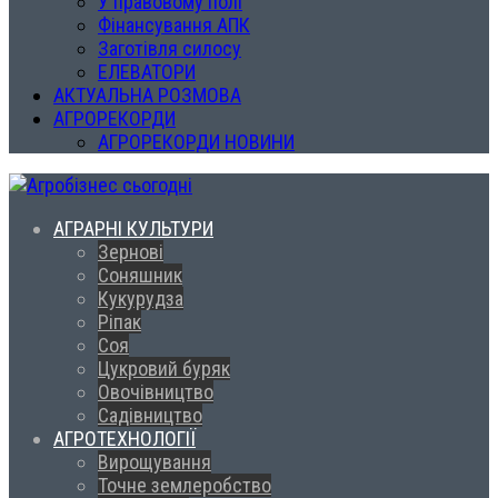
У правовому полі
Фінансування АПК
Заготівля силосу
ЕЛЕВАТОРИ
АКТУАЛЬНА РОЗМОВА
АГРОРЕКОРДИ
АГРОРЕКОРДИ НОВИНИ
АГРАРНІ КУЛЬТУРИ
Зернові
Соняшник
Кукурудза
Ріпак
Соя
Цукровий буряк
Овочівництво
Садівництво
АГРОТЕХНОЛОГІЇ
Вирощування
Точне землеробство