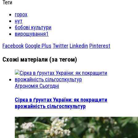
Теги
горох
нут
бобові культури
вирощування1
Facebook
Google Plus
Twitter
Linkedin
Pinterest
Схожі матеріали (за тегом)
Агрономія Сьогодні
Сірка в ґрунтах України: як покращити
врожайність сільгоспкультур