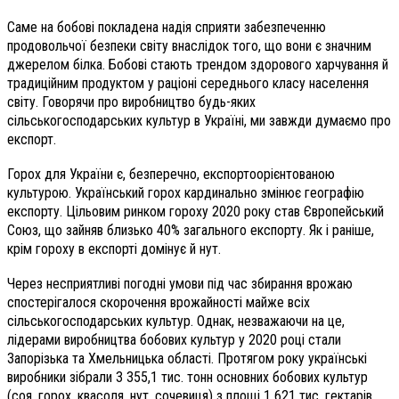
Саме на бобові покладена надія сприяти забезпеченню
продовольчої безпеки світу внаслідок того, що вони є значним
джерелом білка. Бобові стають трендом здорового харчування й
традиційним продуктом у раціоні середнього класу населення
світу. Говорячи про виробництво будь-яких
сільськогосподарських культур в Україні, ми завжди думаємо про
експорт.
Горох для України є, безперечно, експортоорієнтованою
культурою. Український горох кардинально змінює географію
експорту. Цільовим ринком гороху 2020 року став Європейський
Союз, що зайняв близько 40% загального експорту. Як і раніше,
крім гороху в експорті домінує й нут.
Через несприятливі погодні умови під час збирання врожаю
спостерігалося скорочення врожайності майже всіх
сільськогосподарських культур. Однак, незважаючи на це,
лідерами виробництва бобових культур у 2020 році стали
Запорізька та Хмельницька області. Протягом року українські
виробники зібрали 3 355,1 тис. тонн основних бобових культур
(соя, горох, квасоля, нут, сочевиця) з площі 1 621 тис. гектарів.