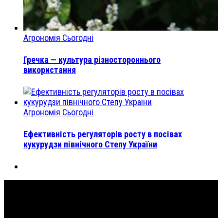
Агрономія Сьогодні
Гречка — культура різностороннього
використання
Агрономія Сьогодні
Ефективність регуляторів росту в посівах
кукурудзи північного Степу України