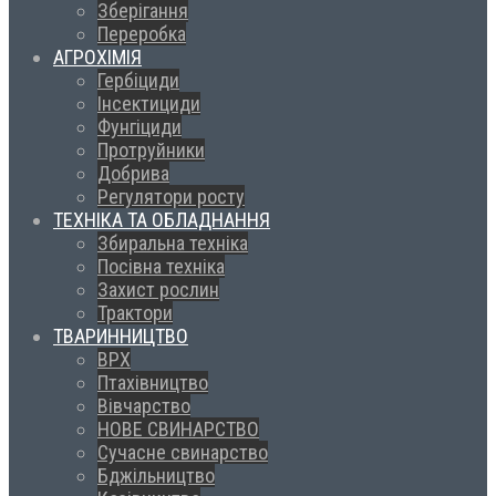
Зберігання
Переробка
АГРОХІМІЯ
Гербіциди
Інсектициди
Фунгіциди
Протруйники
Добрива
Регулятори росту
ТЕХНІКА ТА ОБЛАДНАННЯ
Збиральна техніка
Посівна техніка
Захист рослин
Трактори
ТВАРИННИЦТВО
ВРХ
Птахівництво
Вівчарство
НОВЕ СВИНАРСТВО
Сучасне свинарство
Бджільництво