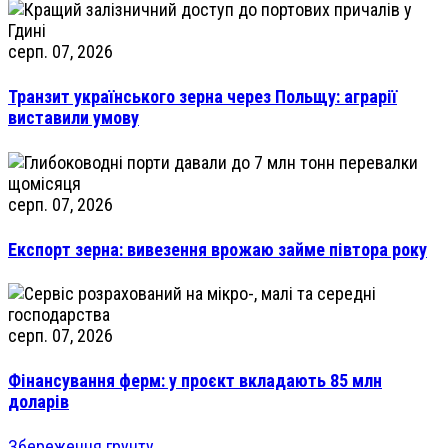
серп. 07, 2026
Транзит українського зерна через Польщу: аграрії
виставили умову
серп. 07, 2026
Експорт зерна: вивезення врожаю займе півтора року
серп. 07, 2026
Фінансування ферм: у проєкт вкладають 85 млн
доларів
Збереження грунту