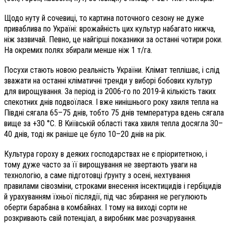
Щодо нуту й сочевиці, то картина поточного сезону не дуже
приваблива по Україні: врожайність цих культур набагато нижча,
ніж зазвичай. Певно, це найгірші показники за останні чотири роки.
На окремих полях збирали менше ніж 1 т/га.
Посухи стають новою реальність України. Клімат теплішає, і слід
зважати на останні кліматичні тренди у виборі бобових культур
для вирощування. За період із 2006-го по 2019-й кількість таких
спекотних днів подвоїлася. І вже нинішнього року хвиля тепла на
Півдні сягала 65–75 днів, тобто 75 днів температура вдень сягала
вище за +30 °С. В Київській області така хвиля тепла досягла 30–
40 днів, тоді як раніше це було 10–20 днів на рік.
Культура гороху в деяких господарствах не є пріоритетною, і
тому дуже часто за її вирощування не звертають уваги на
технологію, а саме підготовці ґрунту з осені, нехтування
правилами сівозміни, строками внесення інсектицидів і гербіцидів
й урахуванням їхньої післядії, під час збирання не регулюють
оберти барабана в комбайнах. І тому на виході сорти не
розкривають свій потенціал, а виробник має розчарування.