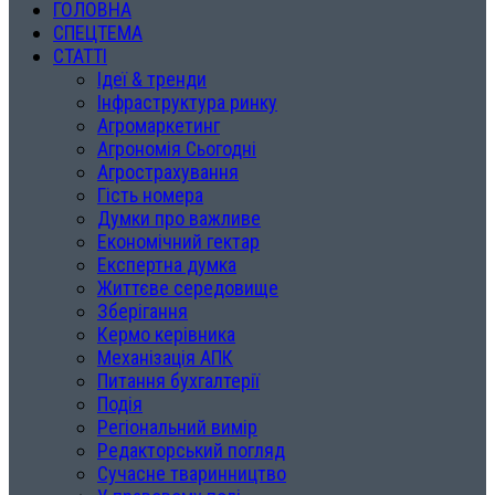
ГОЛОВНА
СПЕЦТЕМА
СТАТТІ
Ідеї & тренди
Інфраструктура ринку
Агромаркетинг
Агрономія Сьогодні
Агрострахування
Гість номера
Думки про важливе
Економічний гектар
Експертна думка
Життєве середовище
Зберігання
Кермо керівника
Механізація АПК
Питання бухгалтерії
Подія
Регіональний вимір
Редакторський погляд
Сучасне тваринництво