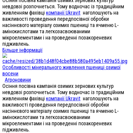
Осіння посівна кампанія озимих зернових культур
невдовзі розпочнеться. Тому водночас із традиційним
живленням фахівці
компанії Ukravit
наголошують на
важливості проведення передпосівної обробки
насіннєвого матеріалу озимих пшениці та ячменю L-
амінокислотами та легкозасвоюваними
мікроелементами і на проведенні позакореневих
підживлень.
Більше інформації
Особливості мінерального живлення пшениці озимої
восени
Агроновини
Осіння посівна кампанія озимих зернових культур
невдовзі розпочнеться. Тому водночас із традиційним
живленням фахівці
компанії Ukravit
наголошують на
важливості проведення передпосівної обробки
насіннєвого матеріалу озимих пшениці та ячменю L-
амінокислотами та легкозасвоюваними
мікроелементами і на проведенні позакореневих
підживлень.