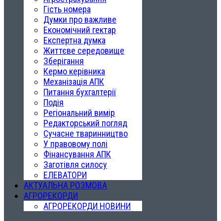
Гість номера
Думки про важливе
Економічний гектар
Експертна думка
Життєве середовище
Зберігання
Кермо керівника
Механізація АПК
Питання бухгалтерії
Подія
Регіональний вимір
Редакторський погляд
Сучасне тваринництво
У правовому полі
Фінансування АПК
Заготівля силосу
ЕЛЕВАТОРИ
АКТУАЛЬНА РОЗМОВА
АГРОРЕКОРДИ
АГРОРЕКОРДИ НОВИНИ