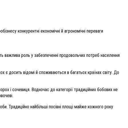
робізнесу конкурентні економічні й агрономічні переваги
ить важлива роль у забезпеченні продовольчих потреб населення
ох є досить відомі й споживаються в багатьох країнах світу. До
орох і сочевиця. Водночас до категорії традиційних бобових не
вочеві.
 боби. Традиційно найбільші посівні площі майже кожного року