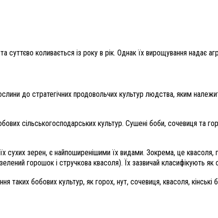
та суттєво коливається із року в рік. Однак їх вирощування надає аг
рослини до стратегічних продовольчих культур людства, яким належ
обових сільськогосподарських культур. Сушені боби, сочевиця та гор
їх сухих зерен, є найпоширенішими їх видами. Зокрема, це квасоля, г
елений горошок і стручкова квасоля). Їх зазвичай класифікують як о
ня таких бобових культур, як горох, нут, сочевиця, квасоля, кінські