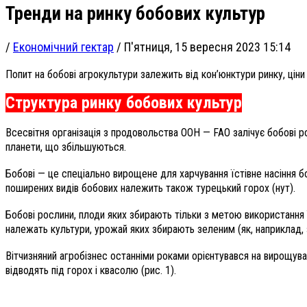
Тренди на ринку бобових культур
/
Економічний гектар
/
П'ятниця, 15 вересня 2023 15:14
Попит на бобові агрокультури залежить від кон’юнктури ринку, ціни 
Структура ринку бобових культур
Всесвітня організація з продовольства ООН — FAO залічує бобові 
планети, що збільшуються.
Бобові — це спеціально вирощене для харчування їстівне насіння б
поширених видів бобових належить також турецький горох (нут).
Бобові рослини, плоди яких збирають тільки з метою використання 
належать культури, урожай яких збирають зеленим (як, наприклад, з
Вітчизняний агробізнес останніми роками орієнтувався на вирощуван
відводять під горох і квасолю (рис. 1).