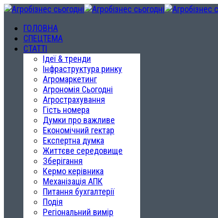
ГОЛОВНА
СПЕЦТЕМА
СТАТТІ
Ідеї & тренди
Інфраструктура ринку
Агромаркетинг
Агрономія Сьогодні
Агрострахування
Гість номера
Думки про важливе
Економічний гектар
Експертна думка
Життєве середовище
Зберігання
Кермо керівника
Механізація АПК
Питання бухгалтерії
Подія
Регіональний вимір