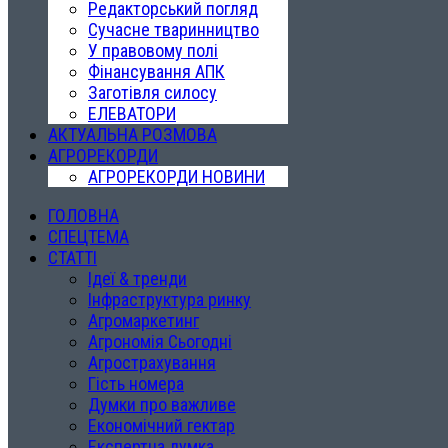
Редакторський погляд
Сучасне тваринництво
У правовому полі
Фінансування АПК
Заготівля силосу
ЕЛЕВАТОРИ
АКТУАЛЬНА РОЗМОВА
АГРОРЕКОРДИ
АГРОРЕКОРДИ НОВИНИ
ГОЛОВНА
СПЕЦТЕМА
СТАТТІ
Ідеї & тренди
Інфраструктура ринку
Агромаркетинг
Агрономія Сьогодні
Агрострахування
Гість номера
Думки про важливе
Економічний гектар
Експертна думка