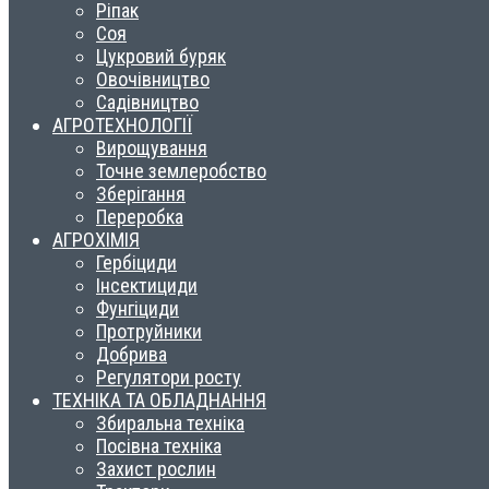
Ріпак
Соя
Цукровий буряк
Овочівництво
Садівництво
АГРОТЕХНОЛОГІЇ
Вирощування
Точне землеробство
Зберігання
Переробка
АГРОХІМІЯ
Гербіциди
Інсектициди
Фунгіциди
Протруйники
Добрива
Регулятори росту
ТЕХНІКА ТА ОБЛАДНАННЯ
Збиральна техніка
Посівна техніка
Захист рослин