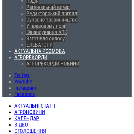
Подія
Регіональний вимір
Редакторський погляд
Сучасне тваринництво
У правовому полі
Фінансування АПК
Заготівля силосу
ЕЛЕВАТОРИ
АКТУАЛЬНА РОЗМОВА
АГРОРЕКОРДИ
АГРОРЕКОРДИ НОВИНИ
Twitter
Youtube
Instagram
Facebook
АКТУАЛЬНІ СТАТТІ
АГРОНОВИНИ
КАЛЕНДАР
ВІДЕО
ОГОЛОШЕННЯ