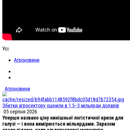
Усі
Агроновини
Агроновини
Збитки агросектору оцінили в 1,5–3 мільярди доларів
05 серпня 2026
Уперше названо ціну нинішньої логістичної кризи для
галузі — і вона вимірюється мільярдами. Заразом
стало відомо, коли альтернативні маршрути