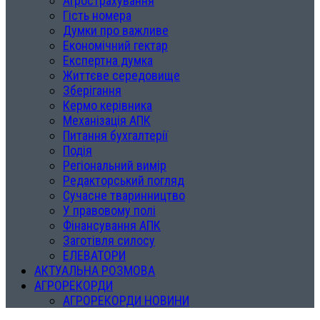
Агрострахування
Гість номера
Думки про важливе
Економічний гектар
Експертна думка
Життєве середовище
Зберігання
Кермо керівника
Механізація АПК
Питання бухгалтерії
Подія
Регіональний вимір
Редакторський погляд
Сучасне тваринництво
У правовому полі
Фінансування АПК
Заготівля силосу
ЕЛЕВАТОРИ
АКТУАЛЬНА РОЗМОВА
АГРОРЕКОРДИ
АГРОРЕКОРДИ НОВИНИ