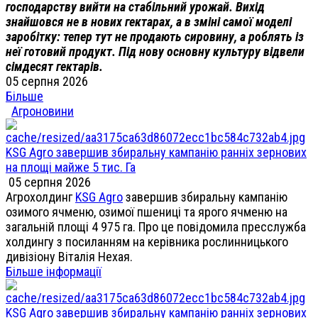
господарству вийти на стабільний урожай. Вихід
знайшовся не в нових гектарах, а в зміні самої моделі
заробітку: тепер тут не продають сировину, а роблять із
неї готовий продукт. Під нову основну культуру відвели
сімдесят гектарів.
05 серпня 2026
Більше
Агроновини
KSG Agro завершив збиральну кампанію ранніх зернових
на площі майже 5 тис. Га
05 серпня 2026
Агрохолдинг
KSG Agro
завершив збиральну кампанію
озимого ячменю, озимої пшениці та ярого ячменю на
загальній площі 4 975 га. Про це повідомила пресслужба
холдингу з посиланням на керівника рослинницького
дивізіону Віталія Нехая.
Більше інформації
KSG Agro завершив збиральну кампанію ранніх зернових