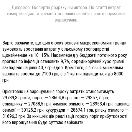
Джерело. Експертні розрахунки автора. По статті витрат
«амортизація» та «ремонт основних засобів» взято нормативи
відрахувань
Варто зазначити, що цього року основні макроекономічні тренди
зумовлять зростання витрат у сільському господарстві
щонайменше на 10–15%. Насамперед у бюджеті поточного року
прогноз по інфляції становить 9,7%, середньорічний курс гривні
закладено на рівні 40,7 грн/дол. Крім того, з 1 січня мінімальна
зарплата зросла до 7100 грн, а з 1 квітня підвищиться до 8000
грн.
Орієнтовно на вирощування гороху витрати становитимуть
29789,3 грн/га, сорго — 28604,8 грн, сої — 29357,7 грн,
соняшнику — 27088,5 грн, ячменю озимого — 28953,4 грн, пшениці
озимої — 30125,2 грн, кукурудзи — 28674,1 грн, ріпаку озимого —
31696,3 грн. За нинішніх цін реалізації гороху поріг прибутковості
його вирощування буде суттєво варіювати.