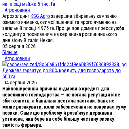
на площі майже 5 тис. Га
Агроновини
Агрохолдинг
KSG Agro
завершив збиральну кампанію
озимого ячменю, озимої пшениці та ярого ячменю на
загальній площі 4 975 га. Про це повідомила пресслужба
холдингу з посиланням на керівника рослинницького
дивізіону Віталія Нехая.
05 серпня 2026
Більше
Агроновини
Держава гарантує до 80% кредиту для господарств до
500 га
04 серпня 2026
Найпоширеніша причина відмови в кредиті для
невеликого господарства — не погана репутація й не
збитковість, а банальна нестача застави. Банк не
може ризикувати, коли забезпечення не покриває суму
позики. Саме цю проблему й розв'язує державна
установа, яка бере на себе більшу частину ризику
замість фермера.