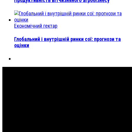
Продуктивність вітчизняного агробізнесу
Економічний гектар
Глобальний і внутрішній ринки сої: прогнози та
оцінки