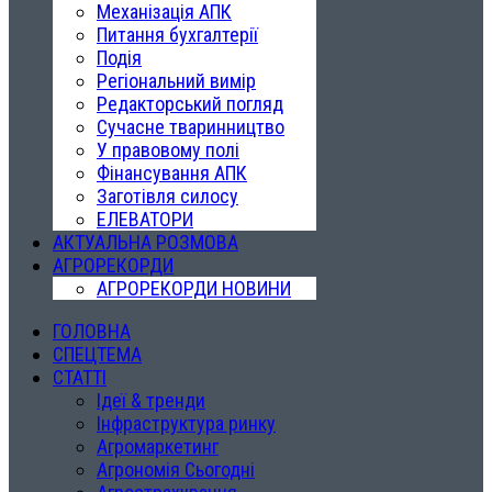
Механізація АПК
Питання бухгалтерії
Подія
Регіональний вимір
Редакторський погляд
Сучасне тваринництво
У правовому полі
Фінансування АПК
Заготівля силосу
ЕЛЕВАТОРИ
АКТУАЛЬНА РОЗМОВА
АГРОРЕКОРДИ
АГРОРЕКОРДИ НОВИНИ
ГОЛОВНА
СПЕЦТЕМА
СТАТТІ
Ідеї & тренди
Інфраструктура ринку
Агромаркетинг
Агрономія Сьогодні