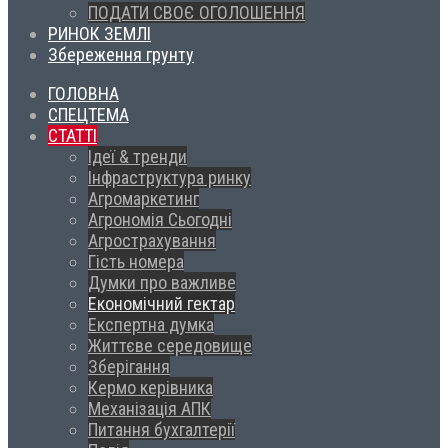
ПОДАТИ СВОЄ ОГОЛОШЕННЯ
РИНОК ЗЕМЛІ
Збереження грунту
ГОЛОВНА
СПЕЦТЕМА
СТАТТІ
Ідеї & тренди
Інфраструктура ринку
Агромаркетинг
Агрономія Сьогодні
Агрострахування
Гість номера
Думки про важливе
Економічний гектар
Експертна думка
Життєве середовище
Зберігання
Кермо керівника
Механізація АПК
Питання бухгалтерії