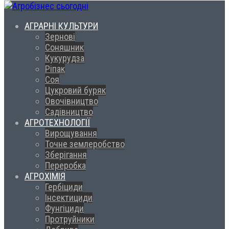
АГРАРНІ КУЛЬТУРИ
Зернові
Соняшник
Кукурудза
Ріпак
Соя
Цукровий буряк
Овочівництво
Садівництво
АГРОТЕХНОЛОГІЇ
Вирощування
Точне землеробство
Зберігання
Переробка
АГРОХІМІЯ
Гербіциди
Інсектициди
Фунгіциди
Протруйники