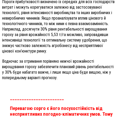
Пороги прибутковості визначено із середніх для всіх господарств
витрат і можуть корегуватися залежно від застосовуваної
технології, рівня інтенсивності виробництва та інших виробничих і
невиробничих чинників. Якщо проаналізувати вплив цінового й
технологічного чинників, то між ними є певна взаємозамінність.
Наприклад, досягнути 30% рівня рентабельності вирощування
гороху за рівня врожайності 5,53 т/га можливо, запровадивши
інтенсивніші технології та оптимальну систему удобрення, що
знижує частково залежність агробізнесу від несприятливої
цінової кон’юнктури ринку.
Водночас за отримання порівняно нижчої врожайності
вирощування гороху забезпечити плановий рівень рентабельності
у 30% буде набагато важче, і лише якщо ціна буде вищою, ніж у
попередньому варіанті прогнозу.
_______________________
Перевагою сорго є його посухостійкість від
несприятливих погодно-кліматичних умов. Тому