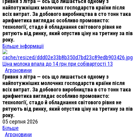
Гривня з літра — ось що лишається одному з
найпотужніших молочних господарств країни після
всіх витрат. За добового виробництва в сто тонн така
арифметика виглядає особливо промовисто:
технології, стадо й обладнання світового рівня не
рятують від ринку, який опустив ціну на третину за пів
року.
Більше інформації
Ціна молока впала до 14 грн при собівартості 13
Агроновини
Гривня з літра — ось що лишається одному з
найпотужніших молочних господарств країни після
всіх витрат. За добового виробництва в сто тонн така
арифметика виглядає особливо промовисто:
технології, стадо й обладнання світового рівня не
рятують від ринку, який опустив ціну на третину за пів
року.
05 серпня 2026
Більше
Агроновини