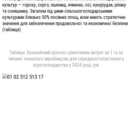
культур — гороху, сорго, пшениці, ячменю, сої, кукурудзи, ріпаку
та соняшнику. Загалом під цими сільськогосподарськими
культурами близько 50% посівних площ, вони мають стратегічне
значення для забезпечення продовольчої та економічної безпеки
(таблиця).
Таблиця. Економічний прогноз орієнтовних витрат на 1 га за
типової технології виробництва для середньостатистичного
агрогосподарства у 2024 році, грн