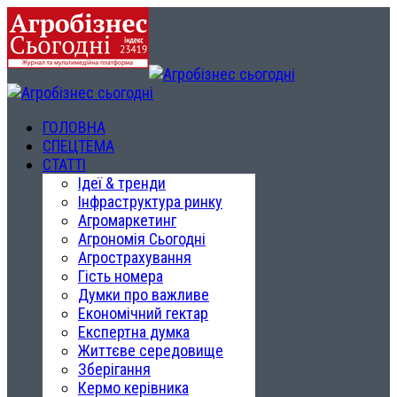
ГОЛОВНА
СПЕЦТЕМА
СТАТТІ
Ідеї & тренди
Інфраструктура ринку
Агромаркетинг
Агрономія Сьогодні
Агрострахування
Гість номера
Думки про важливе
Економічний гектар
Експертна думка
Життєве середовище
Зберігання
Кермо керівника