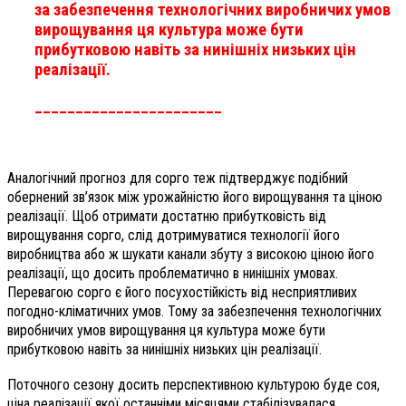
за забезпечення технологічних виробничих умов
вирощування ця культура може бути
прибутковою навіть за нинішніх низьких цін
реалізації.
_______________________
Аналогічний прогноз для сорго теж підтверджує подібний
обернений зв’язок між урожайністю його вирощування та ціною
реалізації. Щоб отримати достатню прибутковість від
вирощування сорго, слід дотримуватися технології його
виробництва або ж шукати канали збуту з високою ціною його
реалізації, що досить проблематично в нинішніх умовах.
Перевагою сорго є його посухостійкість від несприятливих
погодно-кліматичних умов. Тому за забезпечення технологічних
виробничих умов вирощування ця культура може бути
прибутковою навіть за нинішніх низьких цін реалізації.
Поточного сезону досить перспективною культурою буде соя,
ціна реалізації якої останніми місяцями стабілізувалася.