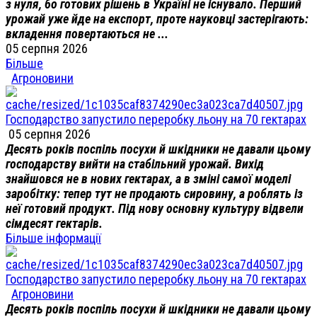
з нуля, бо готових рішень в Україні не існувало. Перший
урожай уже йде на експорт, проте науковці застерігають:
вкладення повертаються не ...
05 серпня 2026
Більше
Агроновини
Господарство запустило переробку льону на 70 гектарах
05 серпня 2026
Десять років поспіль посухи й шкідники не давали цьому
господарству вийти на стабільний урожай. Вихід
знайшовся не в нових гектарах, а в зміні самої моделі
заробітку: тепер тут не продають сировину, а роблять із
неї готовий продукт. Під нову основну культуру відвели
сімдесят гектарів.
Більше інформації
Господарство запустило переробку льону на 70 гектарах
Агроновини
Десять років поспіль посухи й шкідники не давали цьому