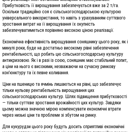
Прибутковість її вирощування забезпечується вже за 2 т/га.
Оскільки традиційно соя є сільськогосподарською культурою
універсального використання, то навіть з урахуванням суттєвого
зростання витрат на її вирощування їх окупність
забезпечуватиметься порівняно високою ціною реалізації.
Економічна ефективність вирощування соняшнику цього року, як і
минулі роки, буде на достатньо високому рівні забезпечення
рентабельності, що робить цю сільськогосподарську культуру
антикризовою. Як і в разі із соєю, соняшник має стабільний попит,
а ціни на нього є високими, незважаючи на сучасну ринкову
кон’юнктуру та їх певне коливання.
Ціни на пшеницю та ячмінь лишаються на рівні, що забезпечує
тільки нульову рентабельність вирощування цих
сільськогосподарських культур. Шлях підвищення прибутковості
— тільки суттєве зростання врожайності цих культур. Завдяки
цьому можна значною мірою компенсувати економічні втрати
через низькі ціни та проблеми зі збутом на ринку.
Для кукурудзи цього року будуть досить сприятливі економічні