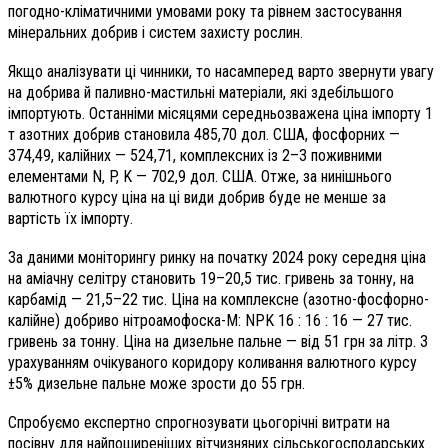
погодно-кліматичними умовами року та рівнем застосування
мінеральних добрив і систем захисту рослин.
Якщо аналізувати ці чинники, то насамперед варто звернути увагу
на добрива й паливно-мастильні матеріали, які здебільшого
імпортують. Останніми місяцями середньозважена ціна імпорту 1
т азотних добрив становила 485,70 дол. США, фосфорних —
374,49, калійних — 524,71, комплексних із 2–3 поживними
елементами N, P, K — 702,9 дол. США. Отже, за нинішнього
валютного курсу ціна на ці види добрив буде не менше за
вартість їх імпорту.
За даними моніторингу ринку на початку 2024 року середня ціна
на аміачну селітру становить 19–20,5 тис. гривень за тонну, на
карбамід — 21,5–22 тис. Ціна на комплексне (азотно-фосфорно-
калійне) добриво нітроамофоска-М: NPK
16 : 16 : 16 — 27 тис.
гривень за тонну. Ціна на дизельне пальне — від 51 грн за літр. З
урахуванням очікуваного коридору коливання валютного курсу
±5% дизельне пальне може зрости до 55 грн.
Спробуємо експертно спрогнозувати цьогорічні витрати на
посівну для найпоширеніших вітчизняних сільськогосподарських