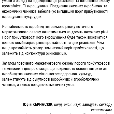
умови з огляду на підвищення цін реалізації та потенційно високу
врожайність її вирощування. Поєднання вказаних виробничих та
економічних чинників забезпечує вигідніший поріг прибутковості
вирощування кукурудзи.
Рентабельність виробництва озимого ріпаку поточного
маркетингового сезону лишатиметься на досить високому рівні.
Поріг прибутковості його вирощування буде також визначатися
певною комбінацією рівня врожайності та ціни реалізації. Чим
вища врожайність ріпаку, тим нижчий поріг прибутковості, що
залежить від кон’юнктури ринкових цін.
Загалом поточного маркетингового сезону пороги прибутковості
та мінімальні ціни реалізації, що покривають основні витрати за
виробництва вказаних сільськогосподарських культур,
залежатимуть від сукупності виробничих й агробіологічних
чинників, а також погодно-кліматичних умов.
Юрій КЕРНАСЮК
,
канд. екон. наук, завідувач сектору
економічних