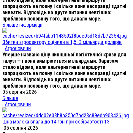
запрацюють на повну і скільки вони насправді здатні
вивезти. Відповідь на друге питання невтішна:
приблизно половину того, що давало море.
Більше інформації
Збитки агросектору оцінили в 1,5–3 мільярди доларів
Агроновини
Уперше названо ціну нинішньої логістичної кризи для
галузі — і вона вимірюється мільярдами. Заразом
стало відомо, коли альтернативні маршрути
запрацюють на повну і скільки вони насправді здатні
вивезти. Відповідь на друге питання невтішна:
приблизно половину того, що давало море.
05 серпня 2026
Більше
Агроновини
Ціна молока впала до 14 грн при собівартості 13
05 серпня 2026