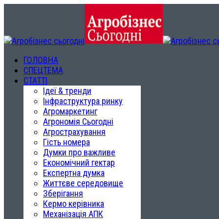
ГОЛОВНА
СПЕЦТЕМА
СТАТТІ
Ідеї & тренди
Інфраструктура ринку
Агромаркетинг
Агрономія Сьогодні
Агрострахування
Гість номера
Думки про важливе
Економічний гектар
Експертна думка
Життєве середовище
Зберігання
Кермо керівника
Механізація АПК