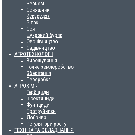
Зернові
Соняшник
Кукурудза
Ріпак
Соя
Цукровий буряк
Овочівництво
Садівництво
АГРОТЕХНОЛОГІЇ
Вирощування
Точне землеробство
Зберігання
Переробка
АГРОХІМІЯ
Гербіциди
Інсектициди
Фунгіциди
Протруйники
Добрива
Регулятори росту
ТЕХНІКА ТА ОБЛАДНАННЯ