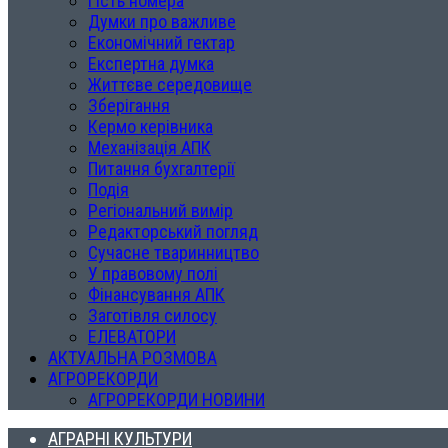
Гість номера
Думки про важливе
Економічний гектар
Експертна думка
Життєве середовище
Зберігання
Кермо керівника
Механізація АПК
Питання бухгалтерії
Подія
Регіональний вимір
Редакторський погляд
Сучасне тваринництво
У правовому полі
Фінансування АПК
Заготівля силосу
ЕЛЕВАТОРИ
АКТУАЛЬНА РОЗМОВА
АГРОРЕКОРДИ
АГРОРЕКОРДИ НОВИНИ
АГРАРНІ КУЛЬТУРИ