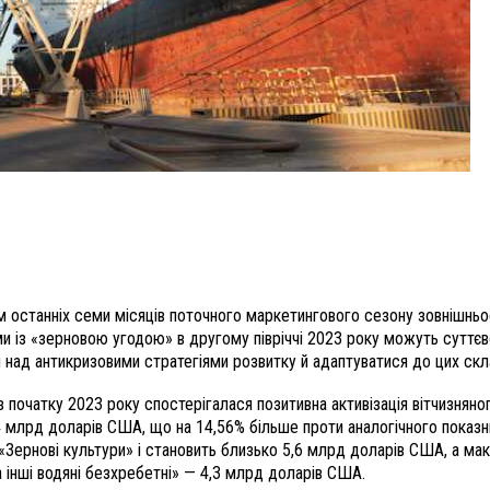
ом останніх семи місяців поточного маркетингового сезону зовнішньо
 із «зерновою угодою» в другому півріччі 2023 року можуть суттєво
 над антикризовими стратегіями розвитку й адаптуватися до цих скл
очатку 2023 року спостерігалася позитивна активізація вітчизняного
14 млрд доларів США, що на 14,56% більше проти аналогічного пока
і «Зернові культури» і становить близько 5,6 млрд доларів США, а 
а інші водяні безхребетні» — 4,3 млрд доларів США.