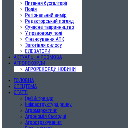
Питання бухгалтерії
Подія
Регіональний вимір
Редакторський погляд
Сучасне тваринництво
У правовому полі
Фінансування АПК
Заготівля силосу
ЕЛЕВАТОРИ
АКТУАЛЬНА РОЗМОВА
АГРОРЕКОРДИ
АГРОРЕКОРДИ НОВИНИ
ГОЛОВНА
СПЕЦТЕМА
СТАТТІ
Ідеї & тренди
Інфраструктура ринку
Агромаркетинг
Агрономія Сьогодні
Агрострахування