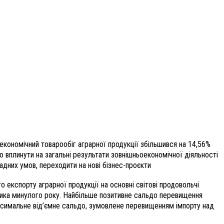
економічний товарообіг аграрної продукції збільшився на 14,56%
 вплинути на загальні результати зовнішньоекономічної діяльності
адних умов, переходити на нові бізнес-проєкти
 експорту аграрної продукції на основні світові продовольчі
зника минулого року. Найбільше позитивне сальдо перевищення
максимальне від’ємне сальдо, зумовлене перевищенням імпорту над