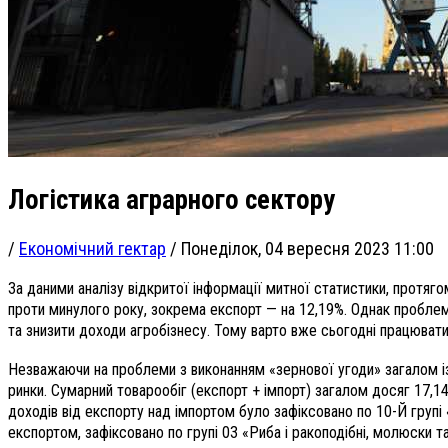
Логістика аграрного сектору
/
Економічний гектар
/
Понеділок, 04 вересня 2023 11:00
За даними аналізу відкритої інформації митної статистики, протяг
проти минулого року, зокрема експорт — на 12,19%. Однак проблеми
та знизити доходи агробізнесу. Тому варто вже сьогодні працювати
Незважаючи на проблеми з виконанням «зернової угоди» загалом із п
ринки. Сумарний товарообіг (експорт + імпорт) загалом досяг 17,
доходів від експорту над імпортом було зафіксовано по 10-Й груп
експортом, зафіксовано по групі 03 «Риба і ракоподібні, молюски т