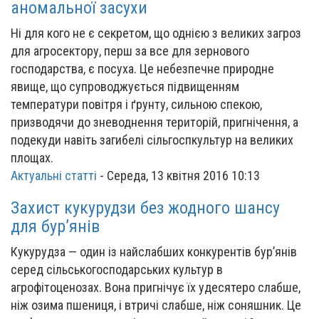
аномальної засухи
Ні для кого не є секретом, що однією з великих загроз
для агросектору, перш за все для зернового
господарства, є посуха. Це небезпечне природне
явище, що супроводжується підвищенням
температури повітря і ґрунту, сильною спекою,
призводячи до зневоднення територій, пригнічення, а
подекуди навіть загибелі сільгоспкультур на великих
площах.
Актуальні статті
-
Середа, 13 квітня 2016 10:13
Захист кукурудзи без жодного шансу
для бур’янів
Кукурудза — один із найслабших конкурентів бур’янів
серед сільськогосподарських культур в
агрофітоценозах. Вона пригнічує їх удесятеро слабше,
ніж озима пшениця, і втричі слабше, ніж соняшник. Це