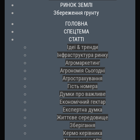
РИНОК ЗЕМЛІ
Збереження грунту
ГОЛОВНА
СПЕЦТЕМА
СТАТТІ
Ідеї & тренди
Інфраструктура ринку
Агромаркетинг
Агрономія Сьогодні
Агрострахування
Гість номера
Думки про важливе
Економічний гектар
Експертна думка
Життєве середовище
Зберігання
Кермо керівника