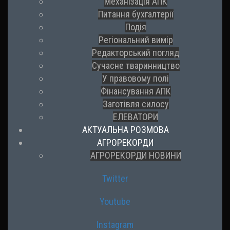
Механізація АПК
Питання бухгалтерії
Подія
Регіональний вимір
Редакторський погляд
Сучасне тваринництво
У правовому полі
Фінансування АПК
Заготівля силосу
ЕЛЕВАТОРИ
АКТУАЛЬНА РОЗМОВА
АГРОРЕКОРДИ
АГРОРЕКОРДИ НОВИНИ
Twitter
Youtube
Instagram