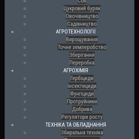
Соя
Цукровий буряк
Овочівництво
Садівництво
АГРОТЕХНОЛОГІЇ
Вирощування
Точне землеробство
Зберігання
Переробка
АГРОХІМІЯ
Гербіциди
Інсектициди
Фунгіциди
Протруйники
Добрива
Регулятори росту
ТЕХНІКА ТА ОБЛАДНАННЯ
Збиральна техніка