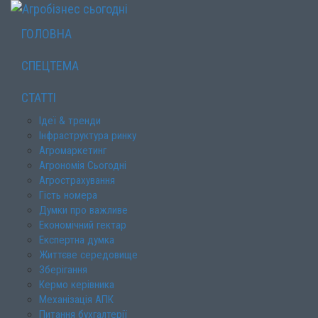
ГОЛОВНА
СПЕЦТЕМА
СТАТТІ
Ідеї & тренди
Інфраструктура ринку
Агромаркетинг
Агрономія Сьогодні
Агрострахування
Гість номера
Думки про важливе
Економічний гектар
Експертна думка
Життєве середовище
Зберігання
Кермо керівника
Механізація АПК
Питання бухгалтерії