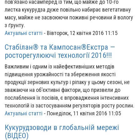
пов’язано насамперед із тим, що майже до 10-го
листка кукурудза дуже повільно набирає вегетативну
масу, майже не засвоюючи поживні речовини й вологу
з ґрунту.
Актуальні статті
-
Вівторок, 12 квітня 2016 11:15
Стабілан® та Кампосан®Екстра —
росторегулюючі технології 2016!!!
Важливим і одним із найефективніших методів
підвищення урожайності та збереження якості
продукції зернових культур і ріпаку у цьому сезоні, не
зважаючи на об’єктивні фактори, що призвели до
послаблення їх посівів, є впровадження інтенсивних
технологій із застосуванням регуляторів росту рослин.
Актуальні статті
-
Понеділок, 11 квітня 2016 11:05
Кукурудзоводи в глобальній мережі
(ВІДЕО)