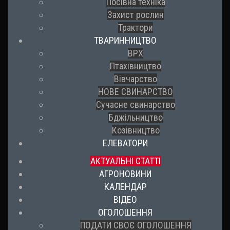
Посівна техніка
Захист рослин
Трактори
ТВАРИННИЦТВО
ВРХ
Птахівництво
Вівчарство
НОВЕ СВИНАРСТВО
Сучасне свинарство
Бджільництво
Козівництво
ЕЛЕВАТОРИ
АКТУАЛЬНІ СТАТТІ
АГРОНОВИНИ
КАЛЕНДАР
ВІДЕО
ОГОЛОШЕННЯ
ПОДАТИ СВОЄ ОГОЛОШЕННЯ