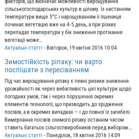
факторів, що визначає можливості вирощування
сільськогосподарських культур в цілому. Із настанням
температури вище 5°С і нарощуванням її пшениця
починає вегетацію вже на 4-5 день, а при різких
перепадах температури у бік зниження протікання
вегетації може…
Актуальні статті
-
Вівторок, 19 квітня 2016 10:04
Зимостійкість ріпаку: чи варто
поспішати з пересіванням
Під час вирощування ріпаку є певні ризики зниження
урожайності як через вибагливість цієї культури щодо
погодних умов, так і через порушення окремих
елементів технології, що призводить до зрідження
посівів, а в окремих випадках — і до повної їх загибелі.
Вимерзання посівів озимого ріпаку останнім часом
ставить багатьох сільгоспвиробників перед вибором:…
Актуальні статті
-
Понеділок, 18 квітня 2016 14:09