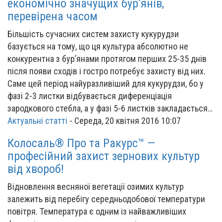
економічно значущих бур’янів,
перевірена часом
Більшість сучасних систем захисту кукурудзи
базується на тому, що ця культура абсолютно не
конкурентна з бур’янами протягом перших 25-35 днів
після появи сходів і гостро потребує захисту від них.
Саме цей період найуразливіший для кукурудзи, бо у
фазі 2-3 листки відбувається диференціація
зародкового стебла, а у фазі 5-6 листків закладається…
Актуальні статті
-
Середа, 20 квітня 2016 10:07
Колосаль® Про та Ракурс™ —
професійний захист зернових культур
від хвороб!
Відновлення весняної вегетації озимих культур
залежить від перебігу середньодобової температури
повітря. Температура є одним із найважливіших