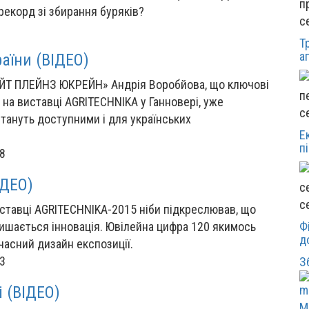
 рекорд зі збирання буряків?
с
Т
а
раїни (ВІДЕО)
ЕЙТ ПЛЕЙНЗ ЮКРЕЙН» Андрія Воробйова, що ключові
s на виставці AGRITECHNIKA у Ганновері, уже
с
тануть доступними і для українських
Е
п
28
ІДЕО)
с
ставці AGRITECHNIKA-2015 ніби підкреслював, що
лишається інновація. Ювілейна цифра 120 якимось
Ф
д
асний дизайн експозиції.
03
З
і (ВІДЕО)
М