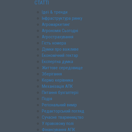
СТАТТІ
Ідеї & тренди
Інфраструктура ринку
Агромаркетинг
Агрономія Сьогодні
Агрострахування
Гість номера
Думки про важливе
Економічний гектар
Експертна думка
Життєве середовище
Зберігання
Кермо керівника
Механізація АПК
Питання бухгалтерії
Подія
Регіональний вимір
Редакторський погляд
Сучасне тваринництво
У правовому полі
Фінансування АПК