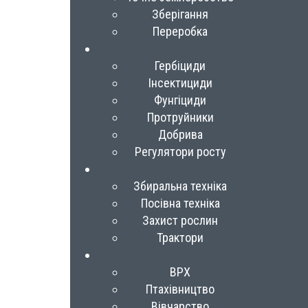
Зберігання
Переробка
Гербіциди
Інсектициди
Фунгіциди
Протруйники
Добрива
Регулятори росту
Збиральна техніка
Посівна техніка
Захист рослин
Трактори
ВРХ
Птахівництво
Вівчарство