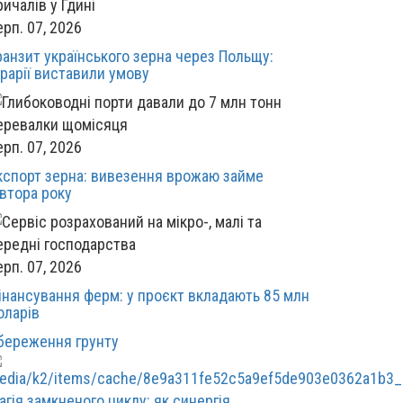
ерп. 07, 2026
ранзит українського зерна через Польщу:
грарії виставили умову
ерп. 07, 2026
кспорт зерна: вивезення врожаю займе
івтора року
ерп. 07, 2026
інансування ферм: у проєкт вкладають 85 млн
оларів
береження грунту
агія замкненого циклу: як синергія