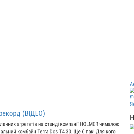
А
Я
рекорд (ВІДЕО)
сленних агрегатів на стенді компанії HOLMER чималою
альний комбайн Terra Dos T4.30. Ще б пак! Для кого