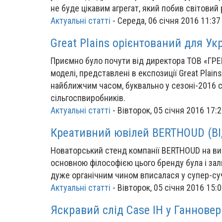
не буде цікавим агрегат, який побив світовий
Актуальні статті
-
Середа, 06 січня 2016 11:37
Great Plains орієнтований для Ук
Приємно було почути від директора ТОВ «ГР
моделі, представлені в експозиції Great Plain
найближчим часом, буквально у сезоні-2016 с
сільгоспвиробників.
Актуальні статті
-
Вівторок, 05 січня 2016 17:
Креативний ювілей BERTHOUD (В
Новаторський стенд компанії BERTHOUD на ви
основною філософією цього бренду була і за
дуже органічним чином вписалася у супер-суч
Актуальні статті
-
Вівторок, 05 січня 2016 15:
Яскравий слід Case IH у Ганновер