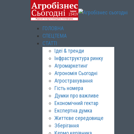
ГОЛОВНА
СПЕЦТЕМА
СТАТТІ
Ідеї & тренди
Інфраструктура ринку
Агромаркетинг
Агрономія Сьогодні
Агрострахування
Гість номера
Думки про важливе
Економічний гектар
Експертна думка
Життєве середовище
Зберігання
Кермо керівника