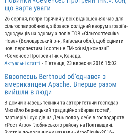
Новинки «Семенсес Прогрейн Інк.»: соя,
що варта уваги
26 серпня, попри гарячий у всіх відношеннях час для
сільгоспвиробників, зібрався солідний кворум аграріїв-
однодумців на одному з полів ТОВ «Сільгосптехніка
Нова» (Володарський р-н, Київська обл.), щоб оцінити
нові перспективні сорти не ГМ-сої від компанії
«Семенсес Прогрейн Інк.», Канада.
Актуальні статті
-
П'ятниця, 23 вересня 2016 15:02
Європеєць Berthoud об’єднався з
американцем Apache. Вперше разом
вийшли в люди
Відомий знавець техніки та авторитетний господар
Михайло Бернацький традиційно збирав гостей,
партнерів і сусідів на День поля у себе в господарстві
«Рост Агро» Глобинського району на Полтавщині.
Зустріч по-родинному назвали «АгроПікнік-2016»,