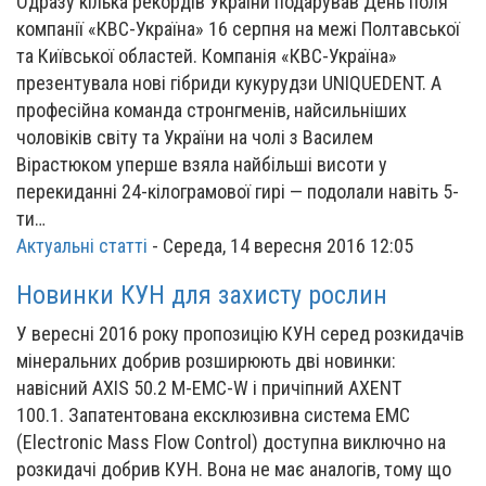
Одразу кілька рекордів України подарував День поля
компанії «КВС-Україна» 16 серпня на межі Полтавської
та Київської областей. Компанія «КВС-Україна»
презентувала нові гібриди кукурудзи UNIQUEDENT. А
професійна команда стронгменів, найсильніших
чоловіків світу та України на чолі з Василем
Вірастюком уперше взяла найбільші висоти у
перекиданні 24-кілограмової гирі — подолали навіть 5-
ти…
Актуальні статті
-
Середа, 14 вересня 2016 12:05
Новинки КУН для захисту рослин
У вересні 2016 року пропозицію КУН серед розкидачів
мінеральних добрив розширюють дві новинки:
навісний AXIS 50.2 M-EMC-W і причіпний AXENT
100.1. Запатентована ексклюзивна система EMC
(Electronic Mass Flow Control) доступна виключно на
розкидачі добрив КУН. Вона не має аналогів, тому що