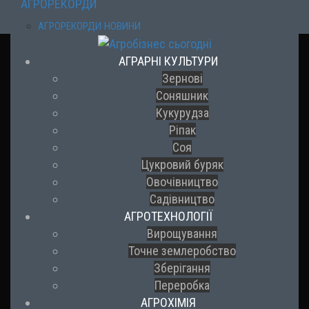
АГРОРЕКОРДИ
АГРОРЕКОРДИ НОВИНИ
АГРАРНІ КУЛЬТУРИ
Зернові
Соняшник
Кукурудза
Ріпак
Соя
Цукровий буряк
Овочівництво
Садівництво
АГРОТЕХНОЛОГІЇ
Вирощування
Точне землеробство
Зберігання
Переробка
АГРОХІМІЯ