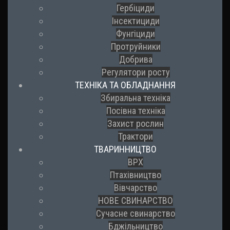
Гербіциди
Інсектициди
Фунгіциди
Протруйники
Добрива
Регулятори росту
ТЕХНІКА ТА ОБЛАДНАННЯ
Збиральна техніка
Посівна техніка
Захист рослин
Трактори
ТВАРИННИЦТВО
ВРХ
Птахівництво
Вівчарство
НОВЕ СВИНАРСТВО
Сучасне свинарство
Бджільництво