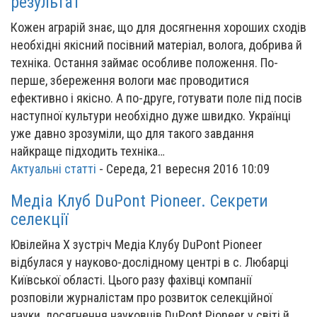
результат
Кожен аграрій знає, що для досягнення хороших сходів
необхідні якісний посівний матеріал, волога, добрива й
техніка. Остання займає особливе положення. По-
перше, збереження вологи має проводитися
ефективно і якісно. А по-друге, готувати поле під посів
наступної культури необхідно дуже швидко. Українці
уже давно зрозуміли, що для такого завдання
найкраще підходить техніка…
Актуальні статті
-
Середа, 21 вересня 2016 10:09
Медіа Клуб DuPont Pioneer. Секрети
селекції
Ювілейна Х зустріч Медіа Клубу DuPont Pioneer
відбулася у науково-дослідному центрі в с. Любарці
Київської області. Цього разу фахівці компанії
розповіли журналістам про розвиток селекційної
науки, досягнення науковців DuPont Pioneer у світі й