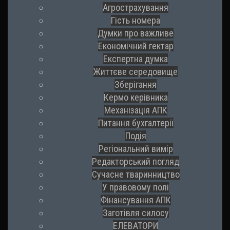
Агрострахування
Гість номера
Думки про важливе
Економічний гектар
Експертна думка
Життєве середовище
Зберігання
Кермо керівника
Механізація АПК
Питання бухгалтерії
Подія
Регіональний вимір
Редакторський погляд
Сучасне тваринництво
У правовому полі
Фінансування АПК
Заготівля силосу
ЕЛЕВАТОРИ