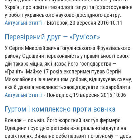
Україні, про новітні технології галузі та їх застосування
у роботі українського науково-дослідного центру.
Актуальні статті
-
Вівторок, 20 вересня 2016 10:11
Перевірений друг — «Гумісол»
У Сергія Миколайовича Гогулінського з Фрунзівського
району Одещини переконаність у правильності своїх
дій така ж міцна, як і назва його господарства —
«Граніт». Майже 17 років експериментував Сергій
Миколайович із внесенням добрив, відшукував схему,
яка б давала можливість заощаджувати та заробляти.
Актуальні статті
-
Понеділок, 19 вересня 2016 10:06
Гуртом і комплексно проти вовчка
Вовчок — ось він. Його жорсткий наступ фермери
Одещини і сусідніх регіонів вже реально відчули на
своїх полях. Виявляє себе паразит по-різному — десь