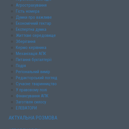
Агрострахування
Гість номера
Думки про важливе
Економічний гектар
Експертна думка
Життєве середовище
Зберігання
Кермо керівника
Механізація АПК
Питання бухгалтерії
Подія
Регіональний вимір
Редакторський погляд
Сучасне тваринництво
У правовому полі
Фінансування АПК
Заготівля силосу
ЕЛЕВАТОРИ
АКТУАЛЬНА РОЗМОВА