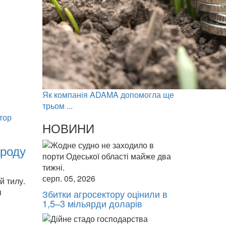
Як компанія ADAMA допомогла ще
трьом ...
НОВИНИ
ароду
серп. 05, 2026
й тилу.
я
Збитки агросектору оцінили в
1,5–3 мільярди доларів