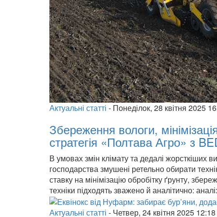
Актуальні статті
-
Понеділок, 28 квітня 2025 16
Збереження вологи, мінімізація
стратегія «Полтава Агро» з B
В умовах змін клімату та дедалі жорсткіших в
господарства змушені ретельно обирати техні
ставку на мінімізацію обробітку ґрунту, збере
техніки підходять зважено й аналітично: ана
Актуальні статті
-
Четвер, 24 квітня 2025 12:18