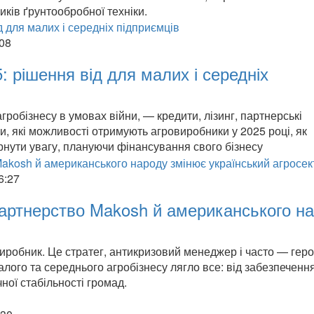
ків ґрунтообробної техніки.
:08
: рішення від для малих і середніх
гробізнесу в умовах війни, — кредити, лізинг, партнерські
 які можливості отримують агровиробники у 2025 році, як
рнути увагу, плануючи фінансування свого бізнесу
6:27
партнерство Makosh й американського н
виробник. Це стратег, антикризовий менеджер і часто — геро
лого та середнього агробізнесу лягло все: від забезпеченн
ної стабільності громад.