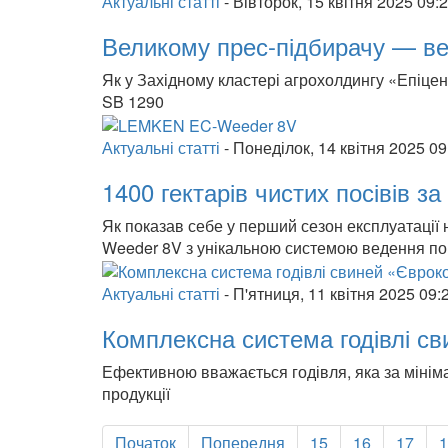
Актуальні статті
-
Вівторок, 15 квітня 2025 09:
Великому прес-підбирачу — ве
Як у Західному кластері агрохолдингу «Епіце
SB 1290
Актуальні статті
-
Понеділок, 14 квітня 2025 09
1400 гектарів чистих посівів за
Як показав себе у перший сезон експлуатаці
Weeder 8V з унікальною системою ведення по
Актуальні статті
-
П'ятниця, 11 квітня 2025 09:
Комплексна система годівлі с
Ефективною вважається годівля, яка за мінім
продукції
Початок
Попередня
15
16
17
1