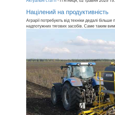
Актуальні статті
-
П'ятниця, 02 травня 2025 15
Націлений на продуктивність
Аграрії потребують від техніки дедалі більше 
надпотужних тягових засобів. Саме таким в