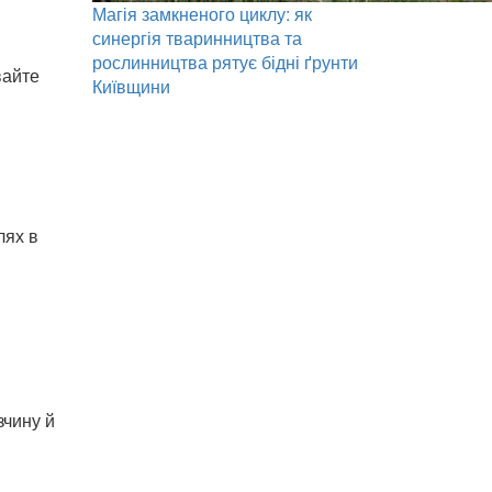
Магія замкненого циклу: як
синергія тваринництва та
рослинництва рятує бідні ґрунти
вайте
Київщини
лях в
зчину й