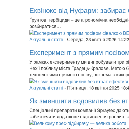
Еквінокс від Нуфарм: забирає 
Ґрунтові гербіциди – це агрономічна необхідн
розбиратися…
Актуальні статті
-
Середа, 23 квітня 2025 14:2
Експеримент з прямим посів
У рамках експерименту ми випробували три рі
Чехії поблизу міста Градець-Кралове. Метою б
технологіями прямого посіву, зокрема з ви
Актуальні статті
-
П'ятниця, 18 квітня 2025 18:
Як зменшити водовилив без вт
Спеціальні препарати компанії Spraytec дают
забезпечити додаткове підживлення рослин, з