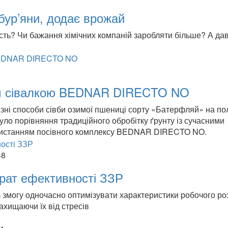
бур’яни, додає врожай
ість? Чи бажання хімічних компаній заробляти більше? А да
2
ом сівалкою BEDNAR DIRECTO NO
зні способи сівби озимої пшениці сорту «Батерфляй» на по
уло порівняння традиційного обробітку ґрунту із сучасними
користанням посівного комплексу BEDNAR DIRECTO NO.
48
рат ефективності ЗЗР
ь змогу одночасно оптимізувати характеристики робочого ро
ахищаючи їх від стресів