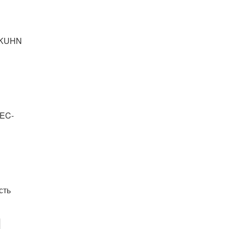
і KUHN
 EC-
сть