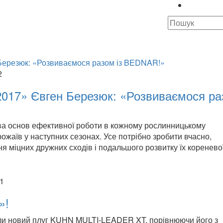
2
2017» Євген Березюк: «Розвиваємося р
ова основ ефективної роботи в кожному рослинницькому
ожаїв у наступних сезонах. Усе потрібно зробити вчасно,
 міцних дружних сходів і подальшого розвитку їх коренево
21
»!
али новий плуг KUHN MULTI-LEADER XT, порівнюючи його з