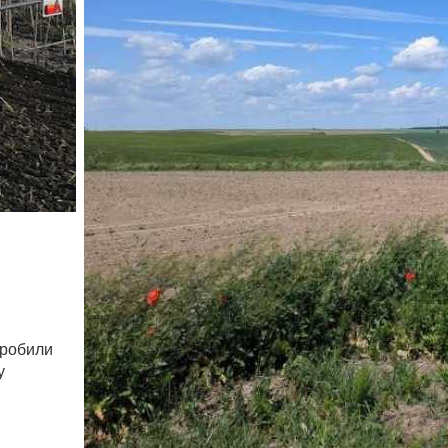
зробили
у