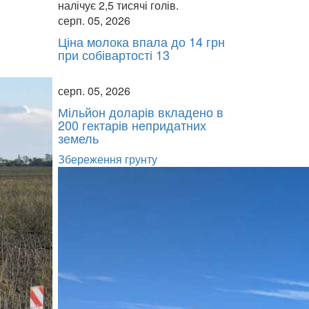
серп. 05, 2026
Ціна молока впала до 14 грн
при собівартості 13
і
серп. 05, 2026
Мільйон доларів вкладено в
200 гектарів непридатних
земель
Збереження грунту