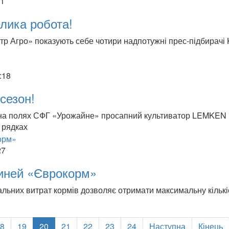
21
лика робота!
нтр Агро» показують себе чотири надпотужні прес-підбирач
:18
 сезон!
ї на полях СФГ «Урожайне» просапний культиватор LEMKEN
 рядках
27
виней «Єврокорм»
альних витрат кормів дозволяє отримати максимальну кількі
8
19
20
21
22
23
24
Наступна
Кінець