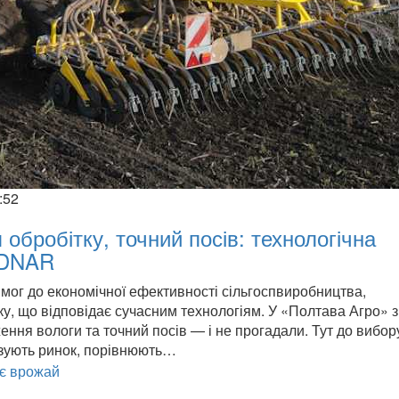
:52
 обробітку, точний посів: технологічна
EDNAR
имог до економічної ефективності сільгоспвиробництва,
ку, що відповідає сучасним технологіям. У «Полтава Агро» 
ження вологи та точний посів — і не прогадали. Тут до вибор
лізують ринок, порівнюють…