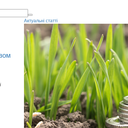
Актуальні статті
азом
ї