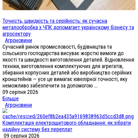
Точність, швидкість та серійність: як сучасна
металообробка з ЧПК допомагает українскому бізнесу та
агросектору
Агроновини
Сучасний ринок промисловості, будівництва та
сільського господарства висуває жорсткі вимоги до
якості та швидкості виготовлення деталей. Відновлення
техніки, виготовлення комплектуючих для агрегатів,
збирання корпусних деталей або виробництво серійних
кронштейнів — усе це вимагає ювелірної точності, яку
неможливо забезпечити за допомогою ...
09 серпня 2026
Більше
Агроновини
Комплектація електрощитового обладнання: як зібрати
надійну систему без переплат
09 серпня 2026