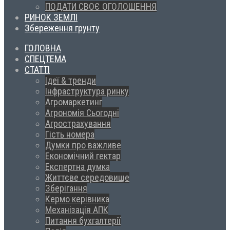
ПОДАТИ СВОЄ ОГОЛОШЕННЯ
РИНОК ЗЕМЛІ
Збереження грунту
ГОЛОВНА
СПЕЦТЕМА
СТАТТІ
Ідеї & тренди
Інфраструктура ринку
Агромаркетинг
Агрономія Сьогодні
Агрострахування
Гість номера
Думки про важливе
Економічний гектар
Експертна думка
Життєве середовище
Зберігання
Кермо керівника
Механізація АПК
Питання бухгалтерії