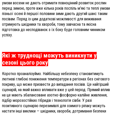
умови восени не дають отримати повноцінний розвиток рослин
перед зимою, проте вже кілька років поспіль м’які та теплі умови
пізньої осені й першої половини зими дають другий шанс таким
посівам. Поряд із цим додаткові можливості для виживання
отримують шкідники та хвороби, тому завчасна та якісна
підготовка до несподіванок з їх боку буде головним чинником
успіху.
Які ж труднощі можуть виникнути у
сезоні цього року
Коротко проаналізуймо. Найбільшу небезпеку становитимуть
лютневі глибокі пониження температури в регіонах без снігового
покриву, що може призвести до випадання посівів. Це найгірший
сценарій, на який важко впливати вже у цей період. Прямий вплив
на це мають збалансоване азотно-фосфорно-калійне живлення,
підбір морозостійких гібридів і технологія сівби. У разі
позитивного сценарію перезимівлі для озимого ріпаку можуть
настати інші виклики — шкідники, хвороби, дотримання безпеки