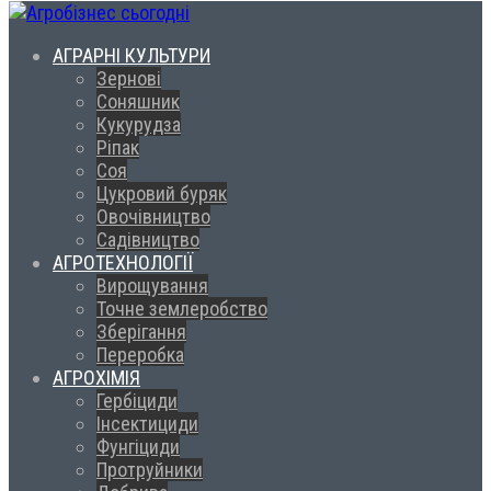
АГРАРНІ КУЛЬТУРИ
Зернові
Соняшник
Кукурудза
Ріпак
Соя
Цукровий буряк
Овочівництво
Садівництво
АГРОТЕХНОЛОГІЇ
Вирощування
Точне землеробство
Зберігання
Переробка
АГРОХІМІЯ
Гербіциди
Інсектициди
Фунгіциди
Протруйники