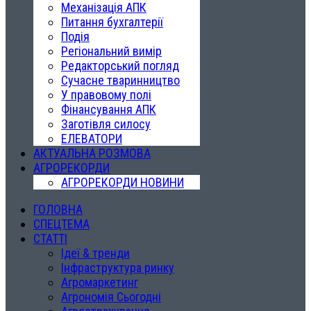
Механізація АПК
Питання бухгалтерії
Подія
Регіональний вимір
Редакторський погляд
Сучасне тваринництво
У правовому полі
Фінансування АПК
Заготівля силосу
ЕЛЕВАТОРИ
АКТУАЛЬНА РОЗМОВА
АГРОРЕКОРДИ
АГРОРЕКОРДИ НОВИНИ
ГОЛОВНА
СПЕЦТЕМА
СТАТТІ
Ідеї & тренди
Інфраструктура ринку
Агромаркетинг
Агрономія Сьогодні