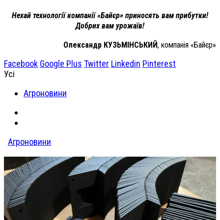
Нехай технології компанії «Байєр»
приносять вам прибутки!
Добрих вам урожаїв!
Олександр КУЗЬМІНСЬКИЙ
, компанія «Байєр»
Facebook
Google Plus
Twitter
Linkedin
Pinterest
Усі
Агроновини
Агроновини