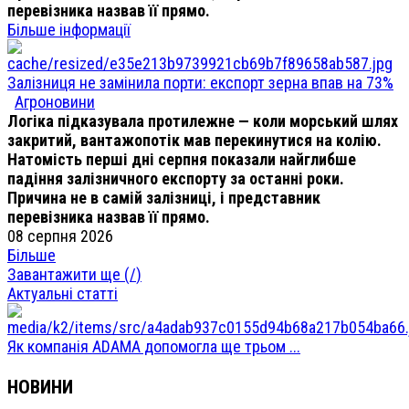
перевізника назвав її прямо.
Більше інформації
Залізниця не замінила порти: експорт зерна впав на 73%
Агроновини
Логіка підказувала протилежне — коли морський шлях
закритий, вантажопотік мав перекинутися на колію.
Натомість перші дні серпня показали найглибше
падіння залізничного експорту за останні роки.
Причина не в самій залізниці, і представник
перевізника назвав її прямо.
08 серпня 2026
Більше
Завантажити ще (
/
)
Актуальні статті
Як компанія ADAMA допомогла ще трьом ...
НОВИНИ