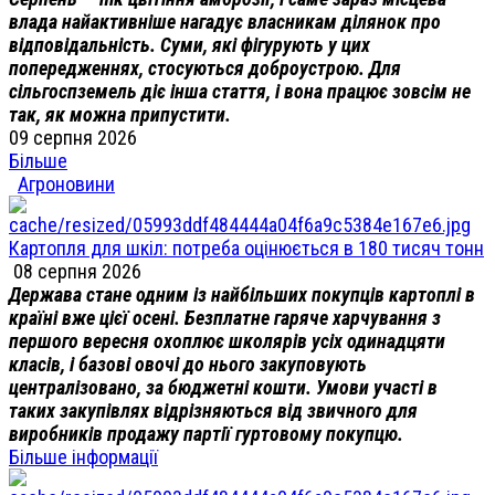
влада найактивніше нагадує власникам ділянок про
відповідальність. Суми, які фігурують у цих
попередженнях, стосуються доброустрою. Для
сільгоспземель діє інша стаття, і вона працює зовсім не
так, як можна припустити.
09 серпня 2026
Більше
Агроновини
Картопля для шкіл: потреба оцінюється в 180 тисяч тонн
08 серпня 2026
Держава стане одним із найбільших покупців картоплі в
країні вже цієї осені. Безплатне гаряче харчування з
першого вересня охоплює школярів усіх одинадцяти
класів, і базові овочі до нього закуповують
централізовано, за бюджетні кошти. Умови участі в
таких закупівлях відрізняються від звичного для
виробників продажу партії гуртовому покупцю.
Більше інформації