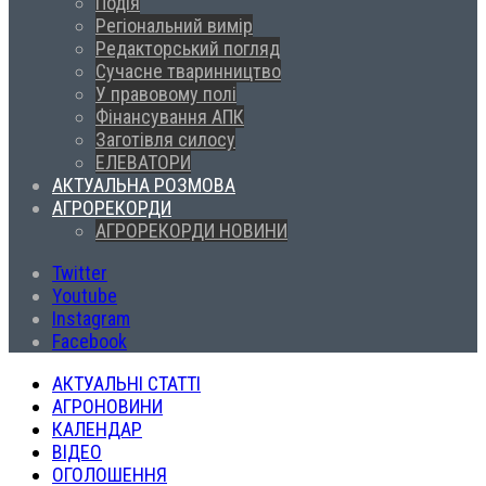
Подія
Регіональний вимір
Редакторський погляд
Сучасне тваринництво
У правовому полі
Фінансування АПК
Заготівля силосу
ЕЛЕВАТОРИ
АКТУАЛЬНА РОЗМОВА
АГРОРЕКОРДИ
АГРОРЕКОРДИ НОВИНИ
Twitter
Youtube
Instagram
Facebook
АКТУАЛЬНІ СТАТТІ
АГРОНОВИНИ
КАЛЕНДАР
ВІДЕО
ОГОЛОШЕННЯ