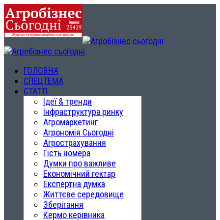
ГОЛОВНА
СПЕЦТЕМА
СТАТТІ
Ідеї & тренди
Інфраструктура ринку
Агромаркетинг
Агрономія Сьогодні
Агрострахування
Гість номера
Думки про важливе
Економічний гектар
Експертна думка
Життєве середовище
Зберігання
Кермо керівника