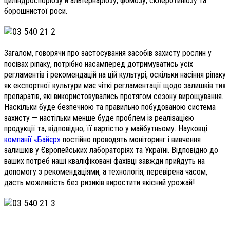
циліндроспоріозу й альтернаріозу, фомозу, склеротиніозу та
борошнистої роси.
Загалом, говорячи про застосування засобів захисту рослин у
посівах ріпаку, потрібно насамперед дотримуватись усіх
регламентів і рекомендацій на цій культурі, оскільки насіння ріпаку
як експортної культури має чіткі регламентації щодо залишків тих
препаратів, які використовувались протягом сезону вирощування.
Наскільки буде безпечною та правильно побудованою система
захисту — настільки менше буде проблем із реалізацією
продукції та, відповідно, її вартістю у майбутньому. Науковці
компанії «Байєр»
постійно проводять моніторинг і вивчення
залишків у Європейських лабораторіях та Україні. Відповідно до
ваших потреб наші кваліфіковані фахівці завжди прийдуть на
допомогу з рекомендаціями, а технологія, перевірена часом,
дасть можливість без ризиків виростити якісний урожай!