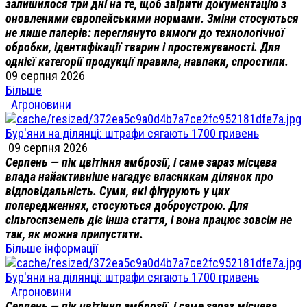
залишилося три дні на те, щоб звірити документацію з
оновленими європейськими нормами. Зміни стосуються
не лише паперів: переглянуто вимоги до технологічної
обробки, ідентифікації тварин і простежуваності. Для
однієї категорії продукції правила, навпаки, спростили.
09 серпня 2026
Більше
Агроновини
Бур'яни на ділянці: штрафи сягають 1700 гривень
09 серпня 2026
Серпень — пік цвітіння амброзії, і саме зараз місцева
влада найактивніше нагадує власникам ділянок про
відповідальність. Суми, які фігурують у цих
попередженнях, стосуються доброустрою. Для
сільгоспземель діє інша стаття, і вона працює зовсім не
так, як можна припустити.
Більше інформації
Бур'яни на ділянці: штрафи сягають 1700 гривень
Агроновини
Серпень — пік цвітіння амброзії, і саме зараз місцева