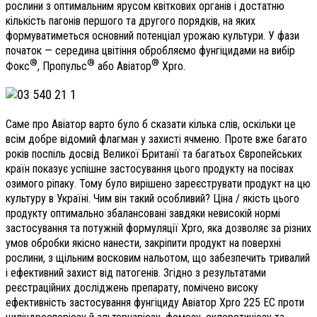
рослини з оптимальним ярусом квіткових органів і достатню
кількість пагонів першого та другого порядків, на яких
формуватиметься основний потенціал урожаю культури. У фази
початок — середина цвітіння обробляємо фунгіцидами на вибір
®
®
®
Фокс
, Пропульс
або Авіатор
Xpro.
Саме про Авіатор варто було б сказати кілька слів, оскільки це
всім добре відомий флагман у захисті ячменю. Проте вже багато
років поспіль досвід Великої Британії та багатьох Європейських
країн показує успішне застосування цього продукту на посівах
озимого ріпаку. Тому було вирішено зареєструвати продукт на цю
культуру в Україні. Чим він такий особливий? Ціна / якість цього
продукту оптимально збалансовані завдяки невисокій нормі
застосування та потужній формуляції Xpro, яка дозволяє за різних
умов обробки якісно нанести, закріпити продукт на поверхні
рослини, з щільним восковим нальотом, що забезпечить тривалий
і ефективний захист від патогенів. Згідно з результатами
реєстраційних досліджень препарату, помічено високу
ефективність застосування фунгіциду Авіатор Xpro 225 ЕС проти