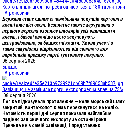
Картопля для шкіл: потреба оцінюється в 180 тисяч тонн
Агроновини
Держава стане одним із найбільших покупців картоплі в
країні вже цієї осені. Безплатне гаряче харчування з
першого вересня охоплює школярів усіх одинадцяти
класів, і базові овочі до нього закуповують
централізовано, за бюджетні кошти. Умови участі в
таких закупівлях відрізняються від звичного для
виробників продажу партії гуртовому покупцю.
08 серпня 2026
Більше
Агроновини
Залізниця не замінила порти: експорт зерна впав на 73%
08 серпня 2026
Логіка підказувала протилежне — коли морський шлях
закритий, вантажопотік мав перекинутися на колію.
Натомість перші дні серпня показали найглибше
падіння залізничного експорту за останні роки.
Причина не в самій залізниці, і представник