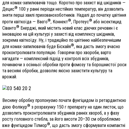
для комах-запилювачів тощо. Коротко про захист від шкідників —
®
Децис
100 у ранні періоди нестійких температур, він дозволить
зняти перші хвилі прихованохоботників. Надалі до початку цвітіння
®
®
®
проти квіткоїда — Ваєго
, Коннект
, Протеус
або інсектицид
®
Сіванто
Енерджі, який містить новий клас діючих речовин і є
інновацією на цій культурі у захисті від комплексу шкідників,
зокрема квіткоїду. Ну, і традиційно по цвітінню найбезпечнішим
®
для комах-запилювачів буде Біскайя
, яка дасть змогу вчасно
проконтролювати популяцію. Говорячи про хвороби, варто
нагадати — комплексний підхід у контролі всіх збудників,
починаючи з осінньої обробки проти фомозу та борошнистої роси
та весняні обробки, дозволяє якісно захистити культуру та
врожай.
Весняну обробку пропонуємо почати фунгіцидом із ретардантною
®
дією Фолікур
з розрахунку 150 г препарату на один листок, що
дозволить проконтролювати збудників ранніх хвороб, а у фазу
росту головного стебла, за його висоти 20–30 см обробляємо
®
вже фунгіцидом Тілмор
, що дасть змогу сформувати компактні