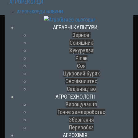
АГРОРЕКОРДИ
АГРОРЕКОРДИ НОВИНИ
АГРАРНІ КУЛЬТУРИ
Зернові
Соняшник
Кукурудза
Ріпак
Соя
Цукровий буряк
Овочівництво
Садівництво
АГРОТЕХНОЛОГІЇ
Вирощування
Точне землеробство
Зберігання
Переробка
АГРОХІМІЯ