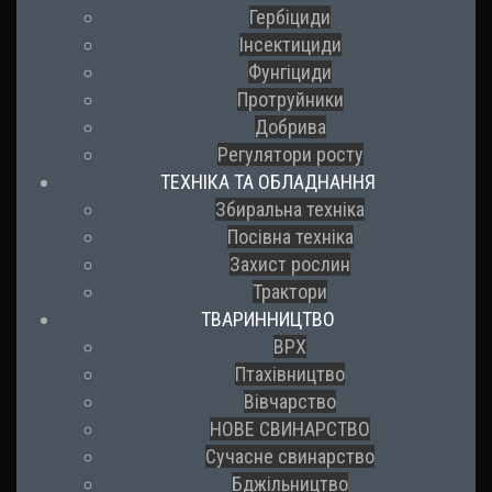
Гербіциди
Інсектициди
Фунгіциди
Протруйники
Добрива
Регулятори росту
ТЕХНІКА ТА ОБЛАДНАННЯ
Збиральна техніка
Посівна техніка
Захист рослин
Трактори
ТВАРИННИЦТВО
ВРХ
Птахівництво
Вівчарство
НОВЕ СВИНАРСТВО
Сучасне свинарство
Бджільництво