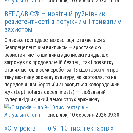
Актуальні статті
-
Понеділок, 10 березня 2025 11:14
ВЕРДАВІС® — новітній руйнівник
резистентності з потужним і тривалим
захистом
Сільське господарство сьогодні стикається з
безпрецедентним викликом — зростаючою
резистентністю шкідників до інсектицидів, що
загрожує як продовольчій безпеці, так і розвитку
сталих методів землеробства. І якщо говорити про
таку важливу овочеву культуру, як картопля, то на
передовій цієї боротьби знаходиться колорадський
жук (Leptinotarsa decemlineata) — глобальний
супершкідник, який демонструє вражаючу…
Актуальні статті
-
Понеділок, 10 березня 2025 09:30
«Сім років — по 9–10 тис. гектарів!»