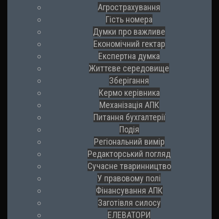
Агрострахування
Гість номера
Думки про важливе
Економічний гектар
Експертна думка
Життєве середовище
Зберігання
Кермо керівника
Механізація АПК
Питання бухгалтерії
Подія
Регіональний вимір
Редакторський погляд
Сучасне тваринництво
У правовому полі
Фінансування АПК
Заготівля силосу
ЕЛЕВАТОРИ