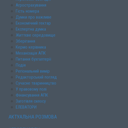
Агрострахування
Гість номера
Думки про важливе
Економічний гектар
Експертна думка
Життєве середовище
Зберігання
Кермо керівника
Механізація АПК
Питання бухгалтерії
Подія
Регіональний вимір
Редакторський погляд
Сучасне тваринництво
У правовому полі
Фінансування АПК
Заготівля силосу
ЕЛЕВАТОРИ
АКТУАЛЬНА РОЗМОВА