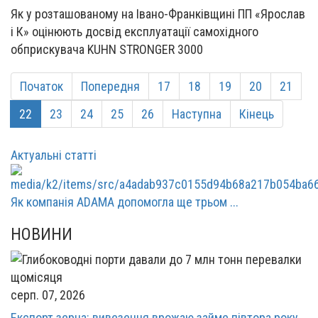
Як у розташованому на Івано-Франківщині ПП «Ярослав
і К» оцінюють досвід експлуатації самохідного
обприскувача KUHN STRONGER 3000
Початок
Попередня
17
18
19
20
21
22
23
24
25
26
Наступна
Кінець
Актуальні статті
Як компанія ADAMA допомогла ще трьом ...
НОВИНИ
серп. 07, 2026
Експорт зерна: вивезення врожаю займе півтора року