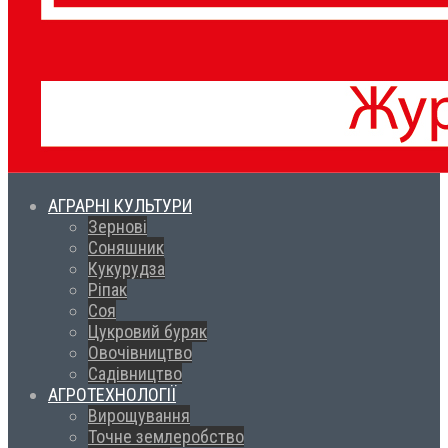
АГРАРНІ КУЛЬТУРИ
Зернові
Соняшник
Кукурудза
Ріпак
Соя
Цукровий буряк
Овочівництво
Садівництво
АГРОТЕХНОЛОГІЇ
Вирощування
Точне землеробство