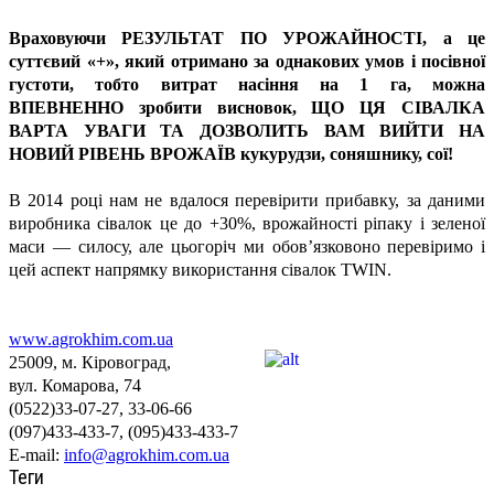
Враховуючи РЕЗУЛЬТАТ ПО УРОЖАЙНОСТІ, а це
суттєвий «+», який отримано за однакових умов і посівної
густоти, тобто витрат насіння на 1 га, можна
ВПЕВНЕННО зробити висновок, ЩО ЦЯ СІВАЛКА
ВАРТА УВАГИ ТА ДОЗВОЛИТЬ ВАМ ВИЙТИ НА
НОВИЙ РІВЕНЬ ВРОЖАЇВ кукурудзи, соняшнику, сої!
В 2014 році нам не вдалося перевірити прибавку, за даними
виробника сівалок це до +30%, врожайності ріпаку і зеленої
маси — силосу, але цьогоріч ми обов’язковоно перевіримо і
цей аспект напрямку використання сівалок TWIN.
www.agrokhim.com.ua
25009, м. Кіровоград,
вул. Комарова, 74
(0522)33-07-27, 33-06-66
(097)433-433-7, (095)433-433-7
E-mail:
info@agrokhim.com.ua
Теги