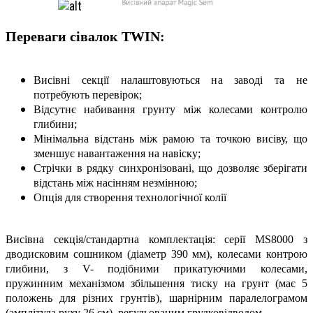
Переваги сівалок TWIN:
Висівні секції налаштовуються на заводі та не
потребують перевірок;
Відсутнє набивання грунту між колесами контролю
глибини;
Мінімальна відстань між рамою та точкою висіву, що
зменшує навантаження на навіску;
Стрічки в рядку синхронізовані, що дозволяє зберігати
відстань між насінням незмінною;
Опція для створення технологічної колії
Висівна секція/стандартна комплектація:
серії MS8000 з
дводисковим сошником (діаметр 390 мм), колесами контрою
глибини, з V- подібними прикатуючими колесами,
пружинним механізмом збільшення тиску на грунт (має 5
положень для різних грунтів), шарнірним паралелограмом
(амплітуда руху 26 см), регульованим грудковідводом.