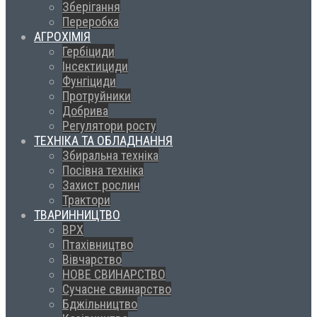
Зберігання
Переробка
АГРОХІМІЯ
Гербіциди
Інсектициди
Фунгіциди
Протруйники
Добрива
Регулятори росту
ТЕХНІКА ТА ОБЛАДНАННЯ
Збиральна техніка
Посівна техніка
Захист рослин
Трактори
ТВАРИННИЦТВО
ВРХ
Птахівництво
Вівчарство
НОВЕ СВИНАРСТВО
Сучасне свинарство
Бджільництво