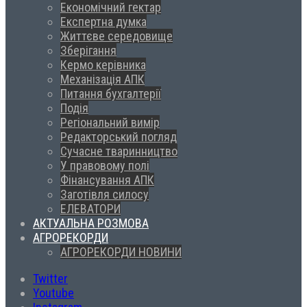
Економічний гектар
Експертна думка
Життєве середовище
Зберігання
Кермо керівника
Механізація АПК
Питання бухгалтерії
Подія
Регіональний вимір
Редакторський погляд
Сучасне тваринництво
У правовому полі
Фінансування АПК
Заготівля силосу
ЕЛЕВАТОРИ
АКТУАЛЬНА РОЗМОВА
АГРОРЕКОРДИ
АГРОРЕКОРДИ НОВИНИ
Twitter
Youtube