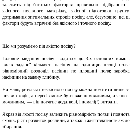
залежить від багатьох факторів: правильно підібраного і
якісного посівного матеріалу, якісної підготовки грунту,
дотримання оптимальних строків посіву, але, бе­зумовно, всі ці
фактори будуть втрачені без якісного і точного посіву.
Що ми розуміємо під якістю посіву?
Головне завдання посіву зводиться до 3-х основних вимог:
висів заданої кількості насіння на одиницю площі поля;
рівномірний розподіл насінин по площині поля; заробка
насінини на задану глибину.
На жаль, результат неякісного посіву можна помітити лише за
появи сходів, а пересів може бути вже неможливим, а якщо і
можливим, — він потягне додаткові, і немалі(!) витрати.
Якраз від якості посіву залежить рівномірність появи і повнота
сходів, ріст і розвиток рослини, а також її життєздатність аж до
збирання.