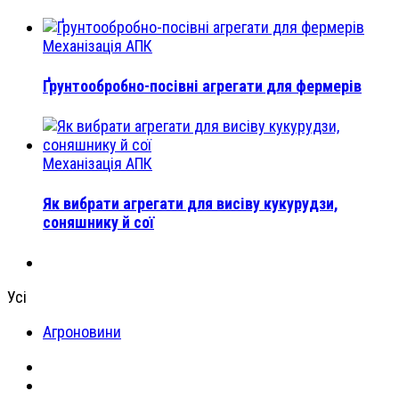
Механізація АПК
Ґрунтообробно-посівні агрегати для фермерів
Механізація АПК
Як вибрати агрегати для висіву кукурудзи,
соняшнику й сої
Усі
Агроновини