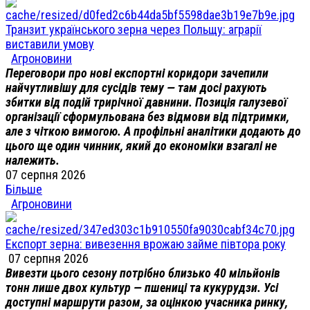
Транзит українського зерна через Польщу: аграрії
виставили умову
Агроновини
Переговори про нові експортні коридори зачепили
найчутливішу для сусідів тему — там досі рахують
збитки від подій трирічної давнини. Позиція галузевої
організації сформульована без відмови від підтримки,
але з чіткою вимогою. А профільні аналітики додають до
цього ще один чинник, який до економіки взагалі не
належить.
07 серпня 2026
Більше
Агроновини
Експорт зерна: вивезення врожаю займе півтора року
07 серпня 2026
Вивезти цього сезону потрібно близько 40 мільйонів
тонн лише двох культур — пшениці та кукурудзи. Усі
доступні маршрути разом, за оцінкою учасника ринку,