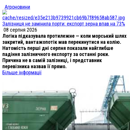
Агроновини
Залізниця не замінила порти: експорт зерна впав на 73%
08 серпня 2026
Логіка підказувала протилежне — коли морський шлях
закритий, вантажопотік мав перекинутися на колію.
Натомість перші дні серпня показали найглибше
падіння залізничного експорту за останні роки.
Причина не в самій залізниці, і представник
перевізника назвав її прямо.
Більше інформації