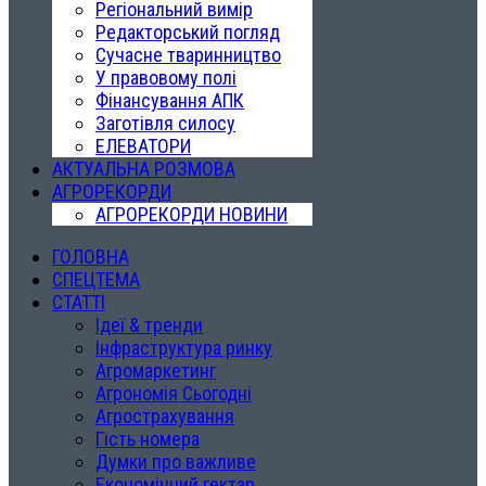
Регіональний вимір
Редакторський погляд
Сучасне тваринництво
У правовому полі
Фінансування АПК
Заготівля силосу
ЕЛЕВАТОРИ
АКТУАЛЬНА РОЗМОВА
АГРОРЕКОРДИ
АГРОРЕКОРДИ НОВИНИ
ГОЛОВНА
СПЕЦТЕМА
СТАТТІ
Ідеї & тренди
Інфраструктура ринку
Агромаркетинг
Агрономія Сьогодні
Агрострахування
Гість номера
Думки про важливе
Економічний гектар