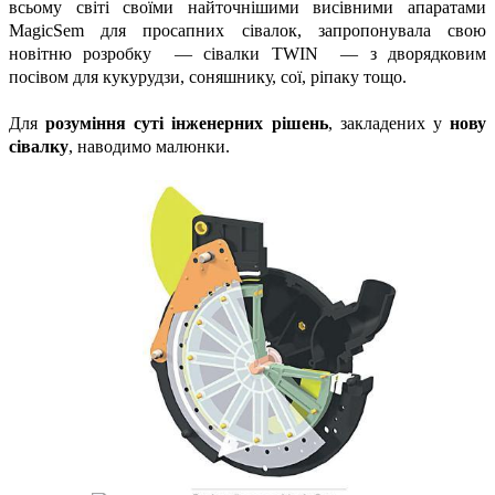
всьому світі своїми найточнішими висівними апаратами
MagicSem для просапних сівалок, запропонувала свою
новітню розробку — сівалки TWIN — з дворядковим
посівом для кукурудзи, соняшнику, сої, ріпаку тощо.
Для
розуміння суті інженерних рішень
, закладених у
нову
сівалку
, наводимо малюнки.