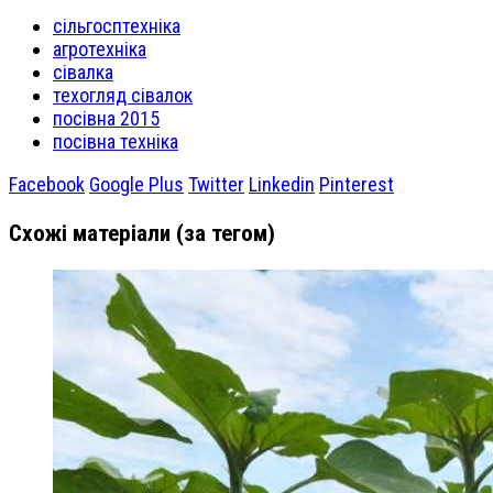
сільгосптехніка
агротехніка
сівалка
техогляд сівалок
посівна 2015
посівна техніка
Facebook
Google Plus
Twitter
Linkedin
Pinterest
Схожі матеріали (за тегом)