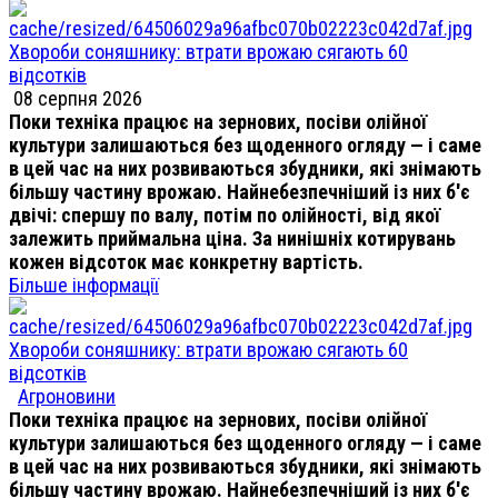
Хвороби соняшнику: втрати врожаю сягають 60
відсотків
08 серпня 2026
Поки техніка працює на зернових, посіви олійної
культури залишаються без щоденного огляду — і саме
в цей час на них розвиваються збудники, які знімають
більшу частину врожаю. Найнебезпечніший із них б'є
двічі: спершу по валу, потім по олійності, від якої
залежить приймальна ціна. За нинішніх котирувань
кожен відсоток має конкретну вартість.
Більше інформації
Хвороби соняшнику: втрати врожаю сягають 60
відсотків
Агроновини
Поки техніка працює на зернових, посіви олійної
культури залишаються без щоденного огляду — і саме
в цей час на них розвиваються збудники, які знімають
більшу частину врожаю. Найнебезпечніший із них б'є