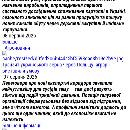
навчання виробників, оприлюднення першого
системного дослідження споживання картоплі в Україні,
сезонного зниження цін на ранню продукцію та пошуку
нових каналів збуту через державні закупівлі й шкільне
харчування.
08 серпня 2026
Більше
Агроновини
Транзит українського зерна через Польщу: аграрії
виставили умову
07 серпня 2026
Переговори про нові експортні коридори зачепили
найчутливішу для сусідів тему — там досі рахують
збитки від подій трирічної давнини. Позиція галузевої
організації сформульована без відмови від підтримки,
але з чіткою вимогою. А профільні аналітики додають до
цього ще один чинник, який до економіки взагалі не
належить.
Більше інформації