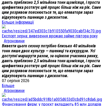
дають приблизно 2,5 мільйона тонн щомісяця, і проста
арифметика розтягує цей процес більш ніж на рік. Саме
цим розривом пояснюється те, що елеватори зараз
відкуповують пшеницю з дисконтом.
Більше інформації
Експорт зерна: вивезення врожаю займе півтора року
Агроновини
Вивезти цього сезону потрібно близько 40 мільйонів
тонн лише двох культур — пшениці та кукурудзи. Усі
доступні маршрути разом, за оцінкою учасника ринку,
дають приблизно 2,5 мільйона тонн щомісяця, і проста
арифметика розтягує цей процес більш ніж на рік. Саме
цим розривом пояснюється те, що елеватори зараз
відкуповують пшеницю з дисконтом.
07 серпня 2026
Більше
Агроновини
Фінансування ферм: у проєкт вкладають 85 млн доларів