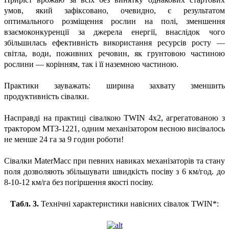
умов, який зафіксовано, очевидно, є результатом
оптимального розміщення рослин на полі, зменшення
взаємоконкуренції за джерела енергії, внаслідок чого
збільшилась ефективність використання ресурсів росту —
світла, води, поживних речовин, як грунтовою частиною
рослини — корінням, так і її наземною частиною.
Практики зауважать: ширина захвату зменшить
продуктивність сівалки.
Насправді на практиці сівалкою TWIN 4х2, агрегатованою з
трактором МТЗ-1221, одним механізатором весною висівалось
не менше 24 га за 9 годин роботи!
Сівалки MaterMacc при певних навиках механізаторів та стану
поля дозволяють збільшувати швидкість посіву з 6 км/год. до
8-10-12 км/га без погіршення якості посіву.
Табл. 3.
Технічні характеристики навісних сівалок TWIN*: