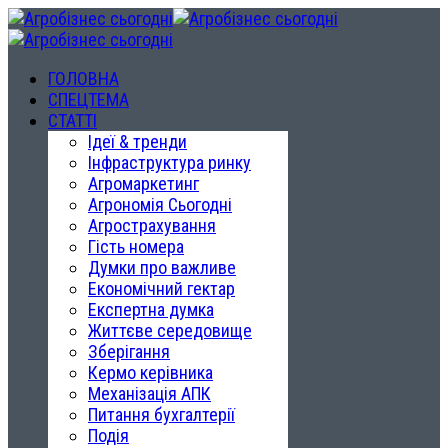
ГОЛОВНА
СПЕЦТЕМА
СТАТТІ
Ідеї & тренди
Інфраструктура ринку
Агромаркетинг
Агрономія Сьогодні
Агрострахування
Гість номера
Думки про важливе
Економічний гектар
Експертна думка
Життєве середовище
Зберігання
Кермо керівника
Механізація АПК
Питання бухгалтерії
Подія