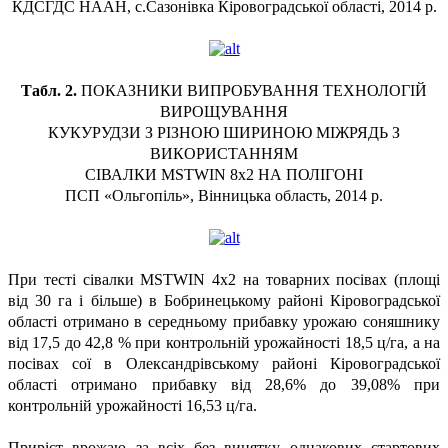
КДСГДС НААН, с.Сазонівка Кіровоградської області, 2014 р.
Табл. 2.
ПОКАЗНИКИ ВИПРОБУВАННЯ ТЕХНОЛОГІЙ
ВИРОЩУВАННЯ
КУКУРУДЗИ З РІЗНОЮ ШИРИНОЮ МІЖРЯДЬ З
ВИКОРИСТАННЯМ
СІВАЛКИ MSTWIN 8x2 НА ПОЛІГОНІ
ПСП «Ольгопіль», Вінницька область, 2014 р.
При тесті сівалки MSTWIN 4x2 на товарних посівах (площі
від 30 га і більше) в Бобринецькому районі Кіровоградської
області отримано в середньому прибавку урожаю соняшнику
від 17,5 до 42,8 % при контрольній урожайності 18,5 ц/га, а на
посівах сої в Олександрівському районі Кіровоградської
області отримано прибавку від 28,6% до 39,08% при
контрольній урожайності 16,53 ц/га.
Приріст врожаю за всіх без винятку однакових стартових