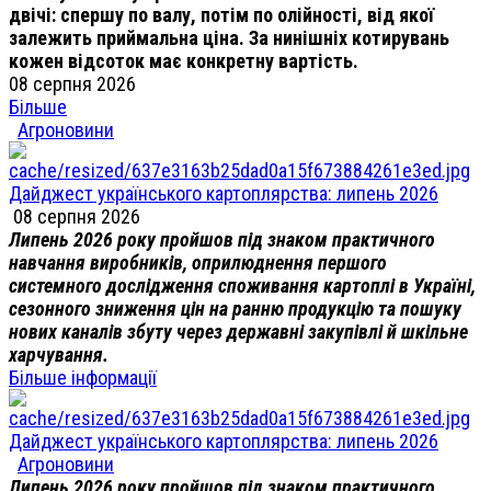
двічі: спершу по валу, потім по олійності, від якої
залежить приймальна ціна. За нинішніх котирувань
кожен відсоток має конкретну вартість.
08 серпня 2026
Більше
Агроновини
Дайджест українського картоплярства: липень 2026
08 серпня 2026
Липень 2026 року пройшов під знаком практичного
навчання виробників, оприлюднення першого
системного дослідження споживання картоплі в Україні,
сезонного зниження цін на ранню продукцію та пошуку
нових каналів збуту через державні закупівлі й шкільне
харчування.
Більше інформації
Дайджест українського картоплярства: липень 2026
Агроновини
Липень 2026 року пройшов під знаком практичного