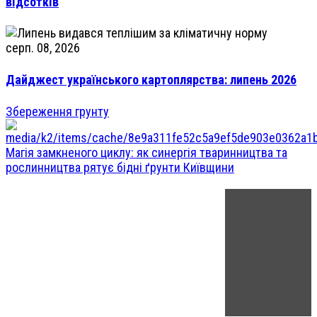
відсотків
серп. 08, 2026
Дайджест українського картоплярства: липень 2026
Збереження грунту
Магія замкненого циклу: як синергія тваринництва та
рослинництва рятує бідні ґрунти Київщини