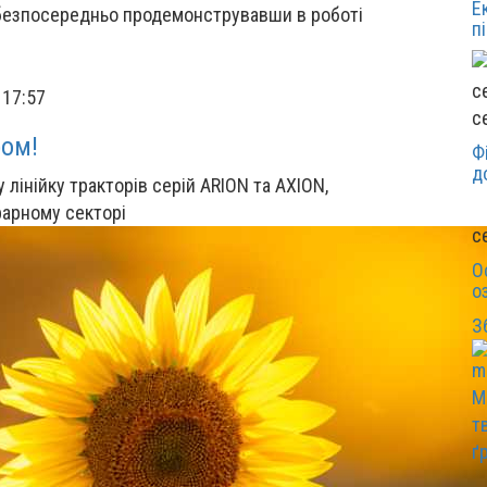
Е
 безпосередньо продемонструвавши в роботі
п
 17:57
с
ром!
Ф
д
лінійку тракторів серій ARION та AXION,
рарному секторі
с
О
о
З
М
т
ґ