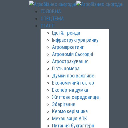
ГОЛОВНА
СПЕЦТЕМА
СТАТТІ
Ідеї & тренди
Інфраструктура ринку
Агромаркетинг
Агрономія Сьогодні
Агрострахування
Гість номера
Думки про важливе
Економічний гектар
Експертна думка
Життєве середовище
Зберігання
Кермо керівника
Механізація АПК
Питання бухгалтерії