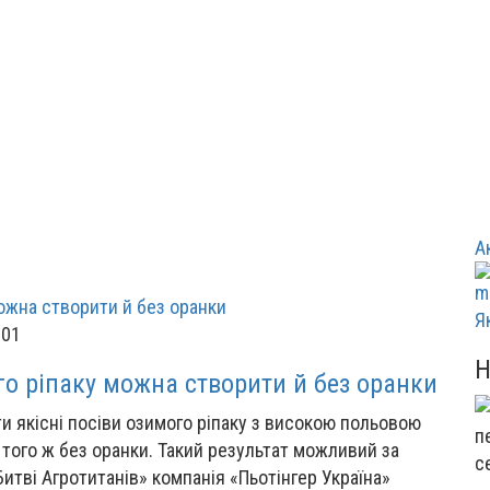
А
Я
:01
о ріпаку можна створити й без оранки
ти якісні посіви озимого ріпаку з високою польовою
того ж без оранки. Такий результат можливий за
с
Битві Агротитанів» компанія «Пьотінгер Україна»