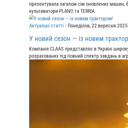
презентувала загалом сім оновлених машин,
культиватори PLANO та TERRIA.
Актуальні статті
-
Понеділок, 22 вересня 2025
У новий сезон — із новим тракто
Компанія CLAAS представляє в Україні широку 
розрахованих під повний спектр завдань в аг