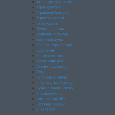
Інфраструктура ринку
Агромаркетинг
Агрономія Сьогодні
Агрострахування
Гість номера
Думки про важливе
Економічний гектар
Експертна думка
Життєве середовище
Зберігання
Кермо керівника
Механізація АПК
Питання бухгалтерії
Подія
Регіональний вимір
Редакторський погляд
Сучасне тваринництво
У правовому полі
Фінансування АПК
Заготівля силосу
ЕЛЕВАТОРИ