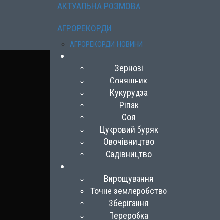
АКТУАЛЬНА РОЗМОВА
АГРОРЕКОРДИ
АГРОРЕКОРДИ НОВИНИ
Зернові
Соняшник
Кукурудза
Ріпак
Соя
Цукровий буряк
Овочівництво
Садівництво
Вирощування
Точне землеробство
Зберігання
Переробка