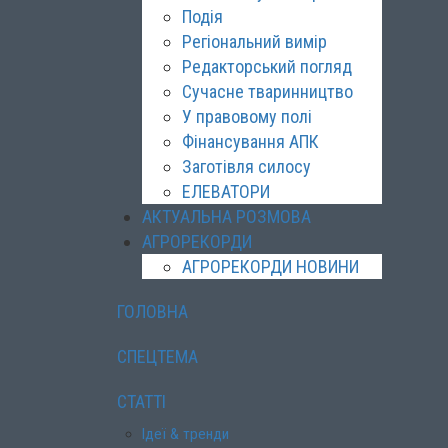
Подія
Регіональний вимір
Редакторський погляд
Сучасне тваринництво
У правовому полі
Фінансування АПК
Заготівля силосу
ЕЛЕВАТОРИ
АКТУАЛЬНА РОЗМОВА
АГРОРЕКОРДИ
АГРОРЕКОРДИ НОВИНИ
ГОЛОВНА
СПЕЦТЕМА
СТАТТІ
Ідеї & тренди