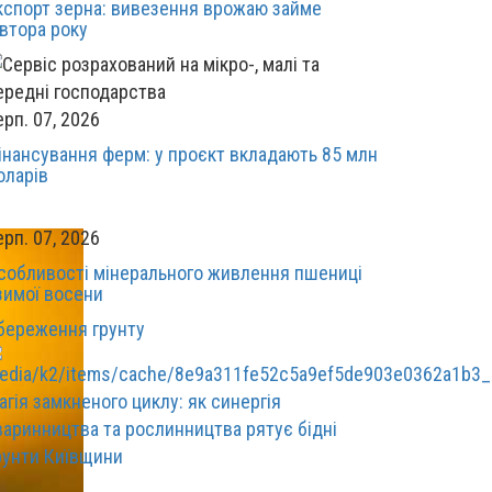
кспорт зерна: вивезення врожаю займе
івтора року
ерп. 07, 2026
інансування ферм: у проєкт вкладають 85 млн
оларів
ерп. 07, 2026
собливості мінерального живлення пшениці
зимої восени
береження грунту
агія замкненого циклу: як синергія
варинництва та рослинництва рятує бідні
рунти Київщини