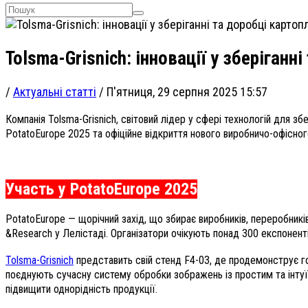
Tolsma-Grisnich: інновації у зберіганн
/
Актуальні статті
/
П'ятниця, 29 серпня 2025 15:57
Компанія Tolsma-Grisnich, світовий лідер у сфері технологій для збе
PotatoEurope 2025 та офіційне відкриття нового виробничо-офісн
Участь у PotatoEurope 2025
PotatoEurope — щорічний захід, що збирає виробників, переробників,
&Research у Лелістаді. Організатори очікують понад 300 експонентів
Tolsma-Grisnich
представить свій стенд F4-03, де продемонструє голо
поєднують сучасну систему обробки зображень із простим та інту
підвищити однорідність продукції.