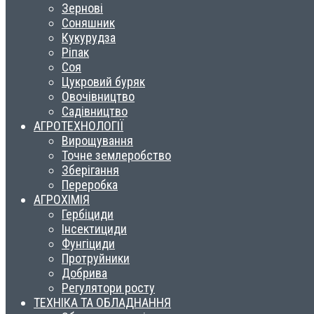
Зернові
Соняшник
Кукурудза
Ріпак
Соя
Цукровий буряк
Овочівництво
Садівництво
АГРОТЕХНОЛОГІЇ
Вирощування
Точне землеробство
Зберігання
Переробка
АГРОХІМІЯ
Гербіциди
Інсектициди
Фунгіциди
Протруйники
Добрива
Регулятори росту
ТЕХНІКА ТА ОБЛАДНАННЯ