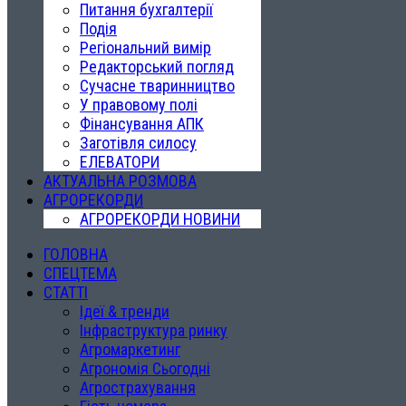
Питання бухгалтерії
Подія
Регіональний вимір
Редакторський погляд
Сучасне тваринництво
У правовому полі
Фінансування АПК
Заготівля силосу
ЕЛЕВАТОРИ
АКТУАЛЬНА РОЗМОВА
АГРОРЕКОРДИ
АГРОРЕКОРДИ НОВИНИ
ГОЛОВНА
СПЕЦТЕМА
СТАТТІ
Ідеї & тренди
Інфраструктура ринку
Агромаркетинг
Агрономія Сьогодні
Агрострахування