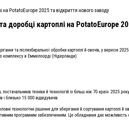
і та доробці картоплі на PotatoEurope 
рігання та післязбиральної обробки картоплі й овочів, у вересні 2025
ого комплексу в Еммелоорді (Нідерланди)
 постачальників техніки й технологій із більш ніж 70 країн. 2025 рок
 і близько 15 000 відвідувачів.
вні технологічні рішення для зберігання й сортування картоплі й ово
їтивним програмним забезпеченням. Це обладнання дає можливість о