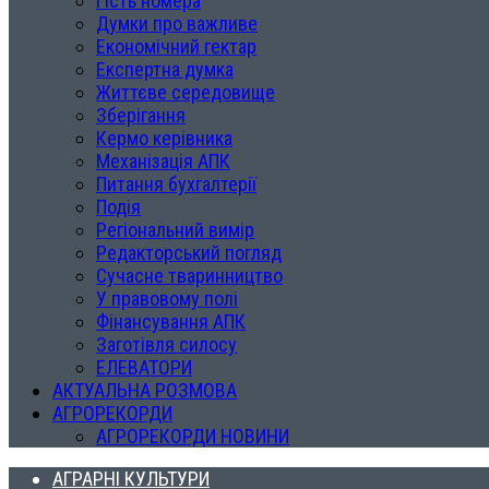
Гість номера
Думки про важливе
Економічний гектар
Експертна думка
Життєве середовище
Зберігання
Кермо керівника
Механізація АПК
Питання бухгалтерії
Подія
Регіональний вимір
Редакторський погляд
Сучасне тваринництво
У правовому полі
Фінансування АПК
Заготівля силосу
ЕЛЕВАТОРИ
АКТУАЛЬНА РОЗМОВА
АГРОРЕКОРДИ
АГРОРЕКОРДИ НОВИНИ
АГРАРНІ КУЛЬТУРИ