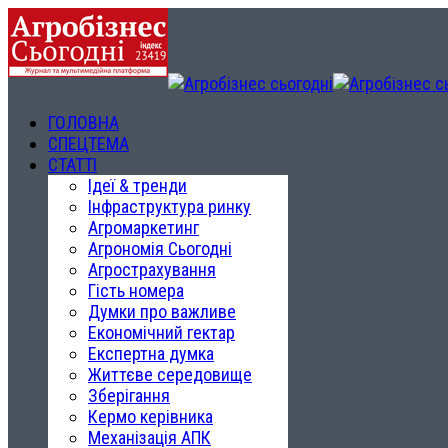
ГОЛОВНА
СПЕЦТЕМА
СТАТТІ
Ідеї & тренди
Інфраструктура ринку
Агромаркетинг
Агрономія Сьогодні
Агрострахування
Гість номера
Думки про важливе
Економічний гектар
Експертна думка
Життєве середовище
Зберігання
Кермо керівника
Механізація АПК