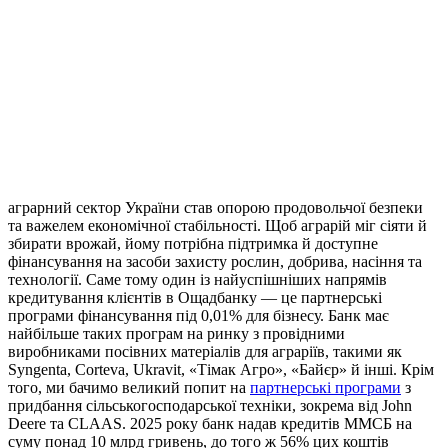
аграрний сектор України став опорою продовольчої безпеки
та важелем економічної стабільності. Щоб аграрій міг сіяти й
збирати врожай, йому потрібна підтримка й доступне
фінансування на засоби захисту рослин, добрива, насіння та
технології. Саме тому один із найуспішніших напрямів
кредитування клієнтів в Ощадбанку — це партнерські
програми фінансування під 0,01% для бізнесу. Банк має
найбільше таких програм на ринку з провідними
виробниками посівних матеріалів для аграріїв, такими як
Syngenta, Corteva, Ukravit, «Тімак Агро», «Байєр» й інші. Крім
того, ми бачимо великий попит на
партнерські програми
з
придбання сільськогосподарської техніки, зокрема від John
Deere та CLAAS. 2025 року банк надав кредитів ММСБ на
суму понад 10 млрд гривень, до того ж 56% цих коштів