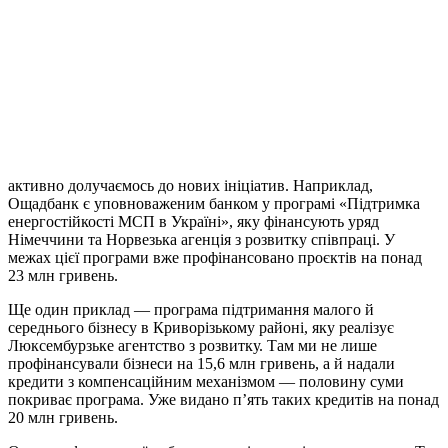
активно долучаємось до нових ініціатив. Наприклад,
Ощадбанк є уповноваженим банком у програмі «Підтримка
енергостійкості МСП в Україні», яку фінансують уряд
Німеччини та Норвезька агенція з розвитку співпраці. У
межах цієї програми вже профінансовано проєктів на понад
23 млн гривень.
Ще один приклад — програма підтримання малого й
середнього бізнесу в Криворізькому районі, яку реалізує
Люксембурзьке агентство з розвитку. Там ми не лише
профінансували бізнеси на 15,6 млн гривень, а й надали
кредити з компенсаційним механізмом — половину суми
покриває програма. Уже видано п’ять таких кредитів на понад
20 млн гривень.