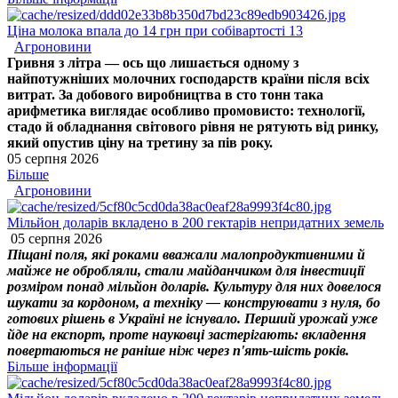
Ціна молока впала до 14 грн при собівартості 13
Агроновини
Гривня з літра — ось що лишається одному з
найпотужніших молочних господарств країни після всіх
витрат. За добового виробництва в сто тонн така
арифметика виглядає особливо промовисто: технології,
стадо й обладнання світового рівня не рятують від ринку,
який опустив ціну на третину за пів року.
05 серпня 2026
Більше
Агроновини
Мільйон доларів вкладено в 200 гектарів непридатних земель
05 серпня 2026
Піщані поля, які роками вважали малопродуктивними й
майже не обробляли, стали майданчиком для інвестиції
розміром понад мільйон доларів. Культуру для них довелося
шукати за кордоном, а техніку — конструювати з нуля, бо
готових рішень в Україні не існувало. Перший урожай уже
йде на експорт, проте науковці застерігають: вкладення
повертаються не раніше ніж через п'ять-шість років.
Більше інформації