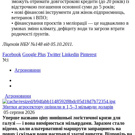
зможуть отримати довгострокові кредити (до 20 років) із
відстрочкою погашення основної суми до 5 років;
• нові фінансові інструменти для жінок-підприємниць,
ветеранок і ВПО;
• фінансування проєктів з меліорації — це надважливо в
умовах зміни клімату, дефіциту води та загрози втрати
родючості ґрунтів.
Ліцензія НБУ №148 від 05.10.2011.
Facebook
Google Plus
Twitter
Linkedin
Pinterest
Усі
Агроновини
Агроновини
Збитки агросектору оцінили в 1,5–3 мільярди доларів
05 серпня 2026
Уперше названо ціну нинішньої логістичної кризи для
галузі — і вона вимірюється мільярдами. Заразом стало
відомо, коли альтернативні маршрути запрацюють на
повну і скільки вони насправді здатні вивезти. Відповідь на