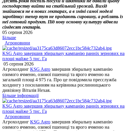
Десять років поспіль посухи й шкідники не давали цьому
господарству вийти на стабільний урожай. Вихід
знайшовся не в нових гектарах, а в зміні самої моделі
заробітку: тепер тут не продають сировину, а роблять із
неї готовий продукт. Під нову основну культуру відвели
сімдесят гектарів.
05 серпня 2026
Більше
Агроновини
KSG Agro завершив збиральну кампанію ранніх зернових на
площі майже 5 тис. Га
05 серпня 2026
Агрохолдинг
KSG Agro
завершив збиральну кампанію
озимого ячменю, озимої пшениці та ярого ячменю на
загальній площі 4 975 га. Про це повідомила пресслужба
холдингу з посиланням на керівника рослинницького
дивізіону Віталія Нехая.
Більше інформації
KSG Agro завершив збиральну кампанію ранніх зернових на
площі майже 5 тис. Га
Агроновини
Агрохолдинг
KSG Agro
завершив збиральну кампанію
озимого ячменю, озимої пшениці та ярого ячменю на