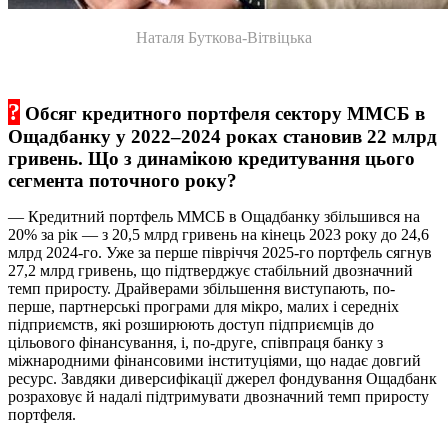
Наталя Буткова-Вітвіцька
?
Обсяг кредитного портфеля сектору ММСБ в
Ощадбанку у 2022–2024 роках становив 22 млрд
гривень. Що з динамікою
кредитування
цього
сегмента поточного року?
— Кредитний портфель ММСБ в Ощадбанку збільшився на
20% за рік — з 20,5 млрд гривень на кінець 2023 року до 24,6
млрд 2024-го. Уже за перше півріччя 2025-го портфель сягнув
27,2 млрд гривень, що підтверджує стабільний двозначний
темп приросту. Драйверами збільшення виступають, по-
перше, партнерські програми для мікро, малих і середніх
підприємств, які розширюють доступ підприємців до
цільового фінансування, і, по-друге, співпраця банку з
міжнародними фінансовими інституціями, що надає довгий
ресурс. Завдяки диверсифікації джерел фондування Ощадбанк
розраховує й надалі підтримувати двозначний темп приросту
портфеля.