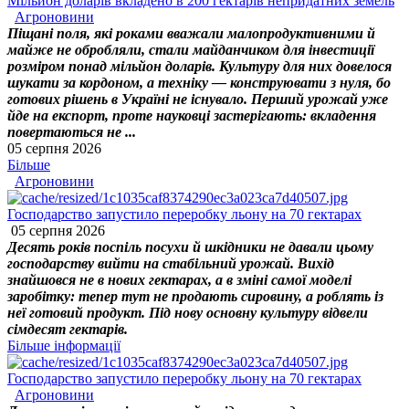
Мільйон доларів вкладено в 200 гектарів непридатних земель
Агроновини
Піщані поля, які роками вважали малопродуктивними й
майже не обробляли, стали майданчиком для інвестиції
розміром понад мільйон доларів. Культуру для них довелося
шукати за кордоном, а техніку — конструювати з нуля, бо
готових рішень в Україні не існувало. Перший урожай уже
йде на експорт, проте науковці застерігають: вкладення
повертаються не ...
05 серпня 2026
Більше
Агроновини
Господарство запустило переробку льону на 70 гектарах
05 серпня 2026
Десять років поспіль посухи й шкідники не давали цьому
господарству вийти на стабільний урожай. Вихід
знайшовся не в нових гектарах, а в зміні самої моделі
заробітку: тепер тут не продають сировину, а роблять із
неї готовий продукт. Під нову основну культуру відвели
сімдесят гектарів.
Більше інформації
Господарство запустило переробку льону на 70 гектарах
Агроновини