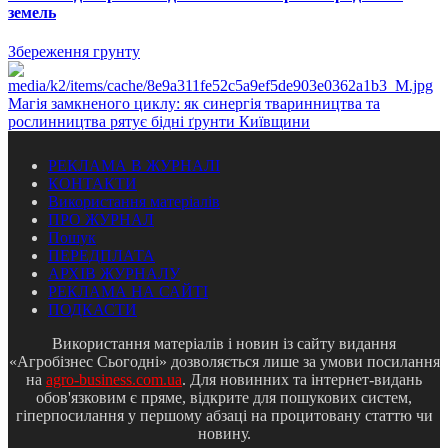
земель
Збереження грунту
Магія замкненого циклу: як синергія тваринництва та
рослинництва рятує бідні ґрунти Київщини
РЕКЛАМА В ЖУРНАЛІ
КОНТАКТИ
Використання матеріалів
ПРО ЖУРНАЛ
Пошук
ПЕРЕДПЛАТА
АРХІВ ЖУРНАЛУ
РЕКЛАМА НА САЙТІ
ПОДКАСТИ
Використання матеріалів і новин із сайту видання
«Агробізнес Сьогодні» дозволяється лише за умови посилання
на
agro-business.com.ua
. Для новинних та інтернет-видань
обов'язковим є пряме, відкрите для пошукових систем,
гіперпосилання у першому абзаці на процитовану статтю чи
новину.