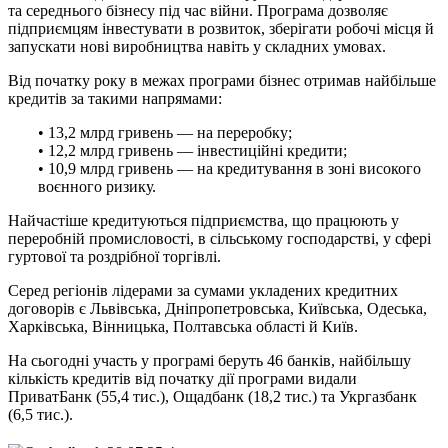
та середнього бізнесу під час війни. Програма дозволяє
підприємцям інвестувати в розвиток, зберігати робочі місця й
запускати нові виробництва навіть у складних умовах.
Від початку року в межах програми бізнес отримав найбільше
кредитів за такими напрямами:
• 13,2 млрд гривень — на переробку;
• 12,2 млрд гривень — інвестиційні кредити;
• 10,9 млрд гривень — на кредитування в зоні високого
воєнного ризику.
Найчастіше кредитуються підприємства, що працюють у
переробній промисловості, в сільському господарстві, у сфері
гуртової та роздрібної торгівлі.
Серед регіонів лідерами за сумами укладених кредитних
договорів є Львівська, Дніпропетровська, Київська, Одеська,
Харківська, Вінницька, Полтавська області й Київ.
На сьогодні участь у програмі беруть 46 банків, найбільшу
кількість кредитів від початку дії програми видали
ПриватБанк (55,4 тис.), Ощадбанк (18,2 тис.) та Укргазбанк
(6,5 тис.).