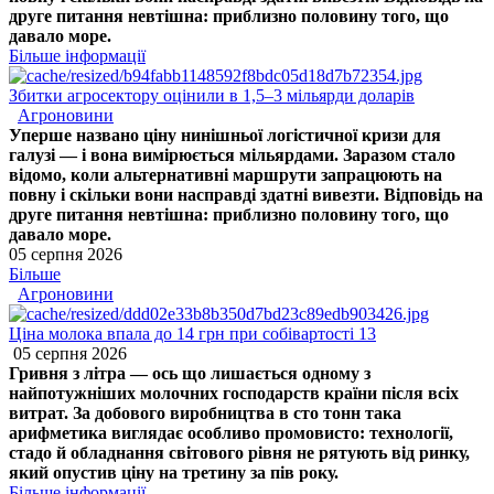
друге питання невтішна: приблизно половину того, що
давало море.
Більше інформації
Збитки агросектору оцінили в 1,5–3 мільярди доларів
Агроновини
Уперше названо ціну нинішньої логістичної кризи для
галузі — і вона вимірюється мільярдами. Заразом стало
відомо, коли альтернативні маршрути запрацюють на
повну і скільки вони насправді здатні вивезти. Відповідь на
друге питання невтішна: приблизно половину того, що
давало море.
05 серпня 2026
Більше
Агроновини
Ціна молока впала до 14 грн при собівартості 13
05 серпня 2026
Гривня з літра — ось що лишається одному з
найпотужніших молочних господарств країни після всіх
витрат. За добового виробництва в сто тонн така
арифметика виглядає особливо промовисто: технології,
стадо й обладнання світового рівня не рятують від ринку,
який опустив ціну на третину за пів року.
Більше інформації