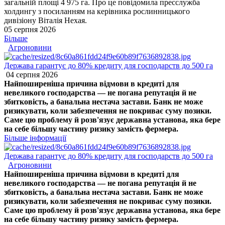
загальній площі 4 975 га. Про це повідомила пресслужба
холдингу з посиланням на керівника рослинницького
дивізіону Віталія Нехая.
05 серпня 2026
Більше
Агроновини
Держава гарантує до 80% кредиту для господарств до 500 га
04 серпня 2026
Найпоширеніша причина відмови в кредиті для
невеликого господарства — не погана репутація й не
збитковість, а банальна нестача застави. Банк не може
ризикувати, коли забезпечення не покриває суму позики.
Саме цю проблему й розв'язує державна установа, яка бере
на себе більшу частину ризику замість фермера.
Більше інформації
Держава гарантує до 80% кредиту для господарств до 500 га
Агроновини
Найпоширеніша причина відмови в кредиті для
невеликого господарства — не погана репутація й не
збитковість, а банальна нестача застави. Банк не може
ризикувати, коли забезпечення не покриває суму позики.
Саме цю проблему й розв'язує державна установа, яка бере
на себе більшу частину ризику замість фермера.