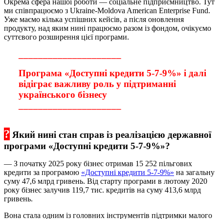
Окрема сфера нашої роботи — соціальне підприємництво. Тут
ми співпрацюємо з Ukraine-Moldova American Enterprise Fund.
Уже маємо кілька успішних кейсів, а після оновлення
продукту, над яким нині працюємо разом із фондом, очікуємо
суттєвого розширення цієї програми.
_____________________
Програма «Доступні кредити 5-7-9%» і далі
відіграє важливу роль у підтриманні
українського бізнесу
_____________________
?
Який нині стан справ із реалізацією державної
програми «Доступні кредити 5-7-9%»?
— З початку 2025 року бізнес отримав 15 252 пільгових
кредити за програмою
«Доступні кредити 5-7-9%»
на загальну
суму 47,6 млрд гривень. Від старту програми в лютому 2020
року бізнес залучив 119,7 тис. кредитів на суму 413,6 млрд
гривень.
Вона стала одним із головних інструментів підтримки малого