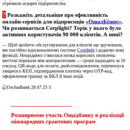
отримали аграрні підприємства.
?
Розкажіть детальніше про ефективність
онлайн-сервісів для підприємців
«ОщадБізнес»
.
Чи розвивається Corplight? Торік у нього було
активних користувачів 90 000 клієнтів. А нині?
— Щоб зробити обслуговування для клієнтів ще зручнішим,
ми постійно вдосконалюємо систему
Corplight
і додаємо нові
функції. Нещодавно з’явилася низка корисних оновлень:
миттєві перекази між контрагентами — гроші надходять за 10
секунд, QR-коди для оплати, push-повідомлення, перевипуск
хмарного КЕП, підтвердження платежу через ОТР-код,
оформлення траншу за ВКЛ й інші опції.
_____________________
Розширюємо участь Ощадбанку в реалізації
міжнародних грантових програм
_____________________