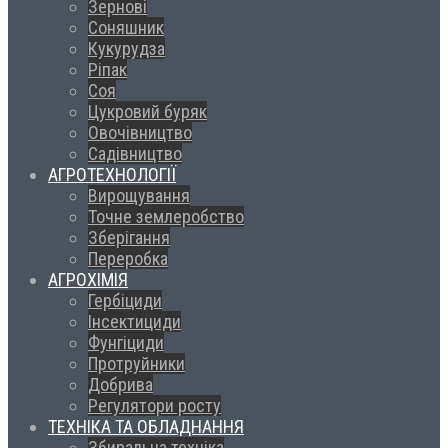
Зернові
Соняшник
Кукурудза
Ріпак
Соя
Цукровий буряк
Овочівництво
Садівництво
АГРОТЕХНОЛОГІЇ
Вирощування
Точне землеробство
Зберігання
Переробка
АГРОХІМІЯ
Гербіциди
Інсектициди
Фунгіциди
Протруйники
Добрива
Регулятори росту
ТЕХНІКА ТА ОБЛАДНАННЯ
Збиральна техніка