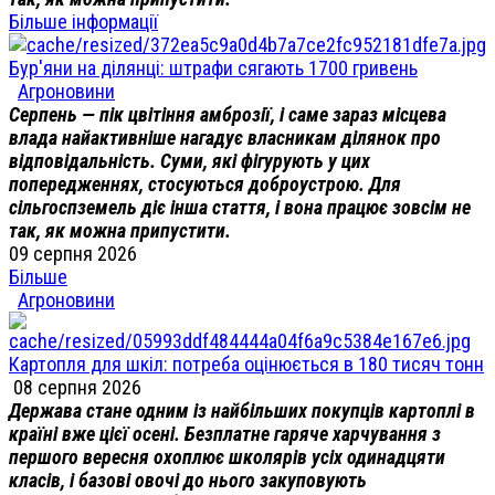
Більше інформації
Бур'яни на ділянці: штрафи сягають 1700 гривень
Агроновини
Серпень — пік цвітіння амброзії, і саме зараз місцева
влада найактивніше нагадує власникам ділянок про
відповідальність. Суми, які фігурують у цих
попередженнях, стосуються доброустрою. Для
сільгоспземель діє інша стаття, і вона працює зовсім не
так, як можна припустити.
09 серпня 2026
Більше
Агроновини
Картопля для шкіл: потреба оцінюється в 180 тисяч тонн
08 серпня 2026
Держава стане одним із найбільших покупців картоплі в
країні вже цієї осені. Безплатне гаряче харчування з
першого вересня охоплює школярів усіх одинадцяти
класів, і базові овочі до нього закуповують