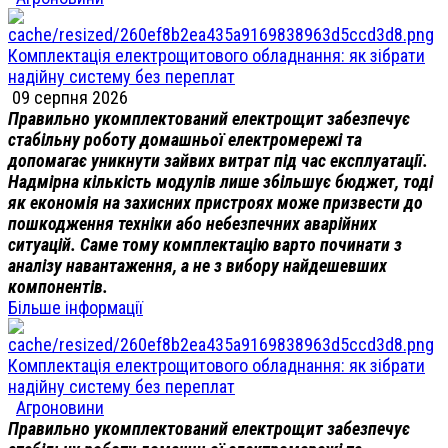
Комплектація електрощитового обладнання: як зібрати
надійну систему без переплат
09 серпня 2026
Правильно укомплектований електрощит забезпечує
стабільну роботу домашньої електромережі та
допомагає уникнути зайвих витрат під час експлуатації.
Надмірна кількість модулів лише збільшує бюджет, тоді
як економія на захисних пристроях може призвести до
пошкодження техніки або небезпечних аварійних
ситуацій. Саме тому комплектацію варто починати з
аналізу навантаження, а не з вибору найдешевших
компонентів.
Більше інформації
Комплектація електрощитового обладнання: як зібрати
надійну систему без переплат
Агроновини
Правильно укомплектований електрощит забезпечує