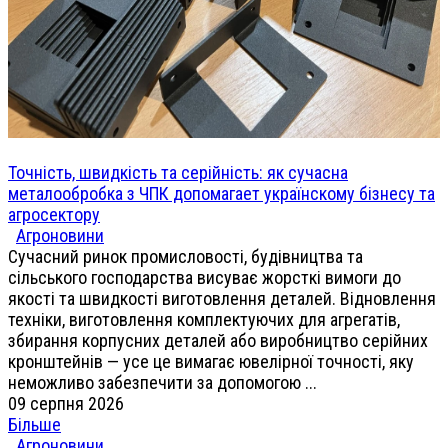
Точність, швидкість та серійність: як сучасна
металообробка з ЧПК допомагает українскому бізнесу та
агросектору
Агроновини
Сучасний ринок промисловості, будівництва та
сільського господарства висуває жорсткі вимоги до
якості та швидкості виготовлення деталей. Відновлення
техніки, виготовлення комплектуючих для агрегатів,
збирання корпусних деталей або виробництво серійних
кронштейнів — усе це вимагає ювелірної точності, яку
неможливо забезпечити за допомогою ...
09 серпня 2026
Більше
Агроновини