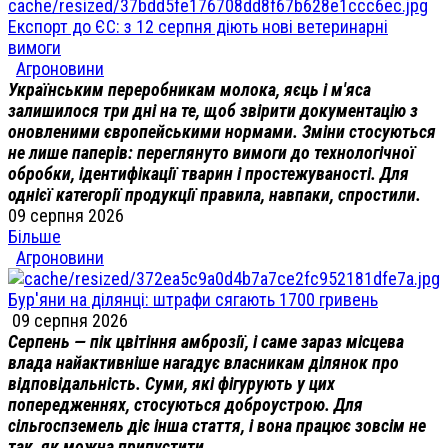
Експорт до ЄС: з 12 серпня діють нові ветеринарні
вимоги
Агроновини
Українським переробникам молока, яєць і м'яса
залишилося три дні на те, щоб звірити документацію з
оновленими європейськими нормами. Зміни стосуються
не лише паперів: переглянуто вимоги до технологічної
обробки, ідентифікації тварин і простежуваності. Для
однієї категорії продукції правила, навпаки, спростили.
09 серпня 2026
Більше
Агроновини
Бур'яни на ділянці: штрафи сягають 1700 гривень
09 серпня 2026
Серпень — пік цвітіння амброзії, і саме зараз місцева
влада найактивніше нагадує власникам ділянок про
відповідальність. Суми, які фігурують у цих
попередженнях, стосуються доброустрою. Для
сільгоспземель діє інша стаття, і вона працює зовсім не
так, як можна припустити.