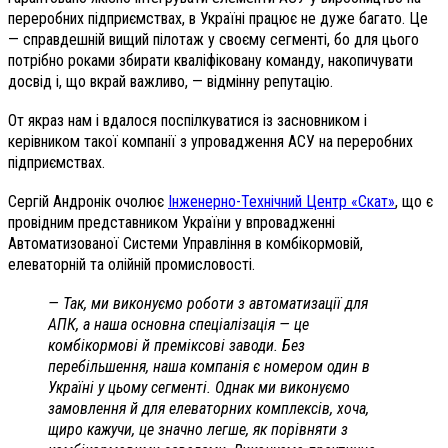
переробних підприємствах, в Україні працює не дуже багато. Це
— справдешній вищий пілотаж у своєму сегменті, бо для цього
потрібно роками збирати кваліфіковану команду, накопичувати
досвід і, що вкрай важливо, — відмінну репутацію.
От якраз нам і вдалося поспілкуватися із засновником і
керівником такої компанії з упровадження АСУ на переробних
підприємствах.
Сергій Андронік очолює
Інженерно-Технічний Центр «Скат»
, що є
провідним представником України у впровадженні
Автоматизованої Системи Управління в комбікормовій,
елеваторній та олійній промисловості.
— Так, ми виконуємо роботи з автоматизації для
АПК, а наша основна спеціалізація — це
комбікормові й преміксові заводи. Без
перебільшення, наша компанія є номером один в
Україні у цьому сегменті. Однак ми виконуємо
замовлення й для елеваторних комплексів, хоча,
щиро кажучи, це значно легше, як порівняти з