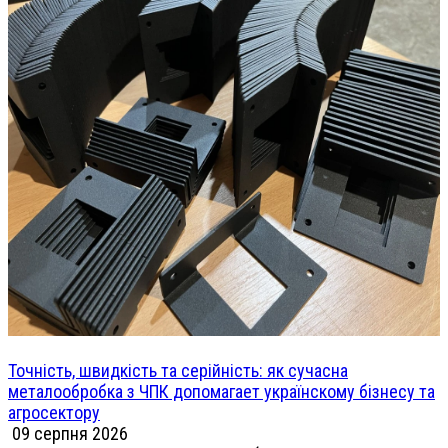
Точність, швидкість та серійність: як сучасна
металообробка з ЧПК допомагает українскому бізнесу та
агросектору
09 серпня 2026