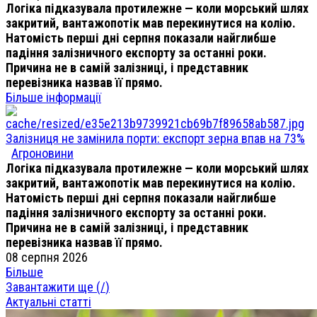
Логіка підказувала протилежне — коли морський шлях
закритий, вантажопотік мав перекинутися на колію.
Натомість перші дні серпня показали найглибше
падіння залізничного експорту за останні роки.
Причина не в самій залізниці, і представник
перевізника назвав її прямо.
Більше інформації
Залізниця не замінила порти: експорт зерна впав на 73%
Агроновини
Логіка підказувала протилежне — коли морський шлях
закритий, вантажопотік мав перекинутися на колію.
Натомість перші дні серпня показали найглибше
падіння залізничного експорту за останні роки.
Причина не в самій залізниці, і представник
перевізника назвав її прямо.
08 серпня 2026
Більше
Завантажити ще (
/
)
Актуальні статті