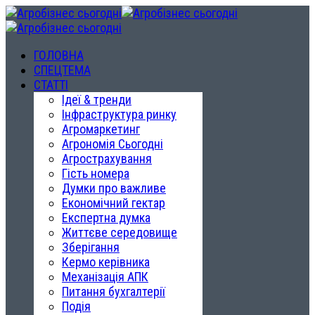
ГОЛОВНА
СПЕЦТЕМА
СТАТТІ
Ідеї & тренди
Інфраструктура ринку
Агромаркетинг
Агрономія Сьогодні
Агрострахування
Гість номера
Думки про важливе
Економічний гектар
Експертна думка
Життєве середовище
Зберігання
Кермо керівника
Механізація АПК
Питання бухгалтерії
Подія