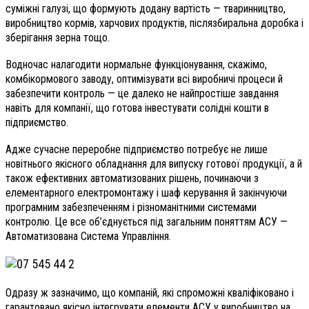
суміжні галузі, що формують додану вартість — тваринництво,
виробництво кормів, харчових продуктів, післязбиральна доробка і
зберігання зерна тощо.
Водночас налагодити нормальне функціонування, скажімо,
комбікормового заводу, оптимізувати всі виробничі процеси й
забезпечити контроль — це далеко не найпростіше завдання
навіть для компанії, що готова інвестувати солідні кошти в
підприємство.
Адже сучасне переробне підприємство потребує не лише
новітнього якісного обладнання для випуску готової продукції, а й
також ефективних автоматизованих рішень, починаючи з
елементарного електромонтажу і шаф керування й закінчуючи
програмним забезпеченням і різноманітними системами
контролю. Це все об’єднується під загальним поняттям АСУ —
Автоматизована Система Управління.
Одразу ж зазначимо, що компаній, які спроможні кваліфіковано і
гарантовано якісно інтегрувати елементи АСУ у виробництво на