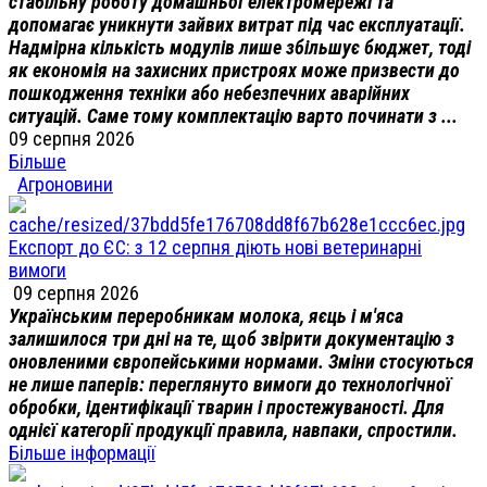
стабільну роботу домашньої електромережі та
допомагає уникнути зайвих витрат під час експлуатації.
Надмірна кількість модулів лише збільшує бюджет, тоді
як економія на захисних пристроях може призвести до
пошкодження техніки або небезпечних аварійних
ситуацій. Саме тому комплектацію варто починати з ...
09 серпня 2026
Більше
Агроновини
Експорт до ЄС: з 12 серпня діють нові ветеринарні
вимоги
09 серпня 2026
Українським переробникам молока, яєць і м'яса
залишилося три дні на те, щоб звірити документацію з
оновленими європейськими нормами. Зміни стосуються
не лише паперів: переглянуто вимоги до технологічної
обробки, ідентифікації тварин і простежуваності. Для
однієї категорії продукції правила, навпаки, спростили.
Більше інформації