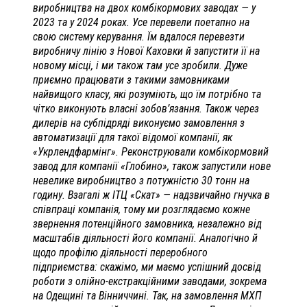
виробництва на двох комбікормових заводах — у
2023 та у 2024 роках. Усе перевели поетапно на
свою систему керування. Їм вдалося перевезти
виробничу лінію з Нової Каховки й запустити її на
новому місці, і ми також там усе зробили. Дуже
приємно працювати з такими замовниками
найвищого класу, які розуміють, що їм потрібно та
чітко виконують власні зобов’язання. Також через
дилерів на субпідряді виконуємо замовлення з
автоматизації для такої відомої компанії, як
«Укрлендфармінг». Реконструювали комбікормовий
завод для компанії «Глобино», також запустили нове
невелике виробництво з потужністю 30 тонн на
годину. Взагалі ж ІТЦ «Скат» — надзвичайно гнучка в
співпраці компанія, тому ми розглядаємо кожне
звернення потенційного замовника, незалежно від
масштабів діяльності його компанії. Аналогічно й
щодо профілю діяльності переробного
підприємства: скажімо, ми маємо успішний досвід
роботи з олійно-екстракційними заводами, зокрема
на Одещині та Вінниччині. Так, на замовлення МХП