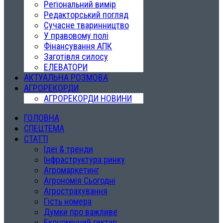
Регіональний вимір
Редакторський погляд
Сучасне тваринництво
У правовому полі
Фінансування АПК
Заготівля силосу
ЕЛЕВАТОРИ
АКТУАЛЬНА РОЗМОВА
АГРОРЕКОРДИ
АГРОРЕКОРДИ НОВИНИ
ГОЛОВНА
СПЕЦТЕМА
СТАТТІ
Ідеї & тренди
Інфраструктура ринку
Агромаркетинг
Агрономія Сьогодні
Агрострахування
Гість номера
Думки про важливе
Економічний гектар