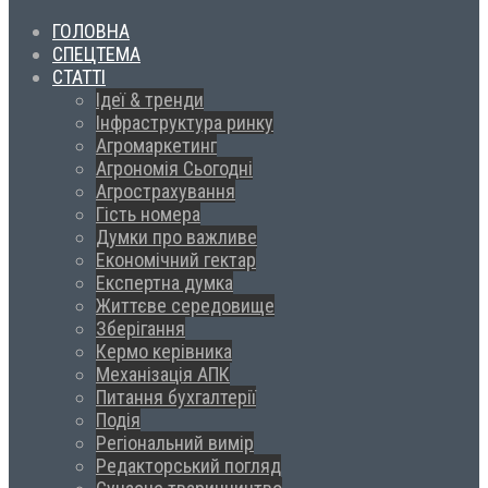
ГОЛОВНА
СПЕЦТЕМА
СТАТТІ
Ідеї & тренди
Інфраструктура ринку
Агромаркетинг
Агрономія Сьогодні
Агрострахування
Гість номера
Думки про важливе
Економічний гектар
Експертна думка
Життєве середовище
Зберігання
Кермо керівника
Механізація АПК
Питання бухгалтерії
Подія
Регіональний вимір
Редакторський погляд