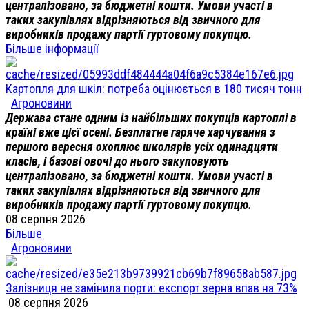
централізовано, за бюджетні кошти. Умови участі в
таких закупівлях відрізняються від звичного для
виробників продажу партії гуртовому покупцю.
Більше інформації
Картопля для шкіл: потреба оцінюється в 180 тисяч тонн
Агроновини
Держава стане одним із найбільших покупців картоплі в
країні вже цієї осені. Безплатне гаряче харчування з
першого вересня охоплює школярів усіх одинадцяти
класів, і базові овочі до нього закуповують
централізовано, за бюджетні кошти. Умови участі в
таких закупівлях відрізняються від звичного для
виробників продажу партії гуртовому покупцю.
08 серпня 2026
Більше
Агроновини
Залізниця не замінила порти: експорт зерна впав на 73%
08 серпня 2026