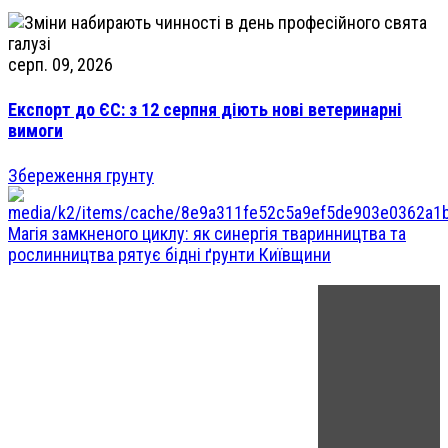
серп. 09, 2026
Експорт до ЄС: з 12 серпня діють нові ветеринарні
вимоги
Збереження грунту
Магія замкненого циклу: як синергія тваринництва та
рослинництва рятує бідні ґрунти Київщини