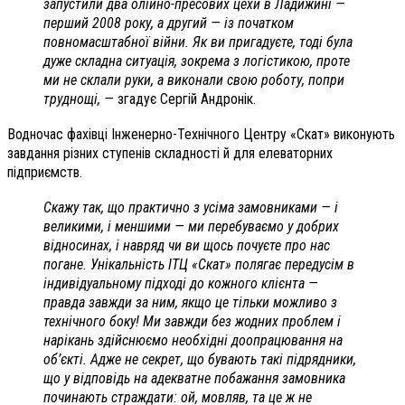
запустили два олійно-пресових цехи в Ладижині —
перший 2008 року, а другий — із початком
повномасштабної війни. Як ви пригадуєте, тоді була
дуже складна ситуація, зокрема з логістикою, проте
ми не склали руки, а виконали свою роботу, попри
труднощі, —
згадує Сергій Андронік.
Водночас фахівці Інженерно-Технічного Центру «Скат» виконують
завдання різних ступенів складності й для елеваторних
підприємств.
Скажу так, що практично з усіма замовниками — і
великими, і меншими — ми перебуваємо у добрих
відносинах, і навряд чи ви щось почуєте про нас
погане. Унікальність ІТЦ «Скат» полягає передусім в
індивідуальному підході до кожного клієнта —
правда завжди за ним, якщо це тільки можливо з
технічного боку! Ми завжди без жодних проблем і
нарікань здійснюємо необхідні доопрацювання на
об’єкті. Адже не секрет, що бувають такі підрядники,
що у відповідь на адекватне побажання замовника
починають страждати: ой, мовляв, та це ж не