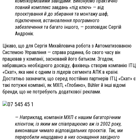
комбікормовими заводами. Виконуємо практично
повний комплекс завдань «під ключ» — від
проєктування й до збирання та монтажу шаф,
підключення, встановлення програмного
забезпечення та багато іншого, —
розповідає Сергій
Андронік.
Цікаво, що для Сергія Михайловича робота з Автоматизованою
Системою Управління — справа родинна, бо свого часу він
працював у компанії, заснованій його батьком. Згодом,
набравшись необхідного досвіду, фахівець створив компанію ІТЦ
«Скат», яка нині є одним із лідерів сегмента АПК в країні.
Достатньо зазначити, що серед постійних партнерів ІТЦ «Скат» є
такі потужні компанії, як МХП, «Глобино», Bühler й інші відомі
бренди, що не потребують додаткової реклами.
— Наприклад, компанія МХП є нашим багаторічним
клієнтом, із яким ми співпрацюємо аж із 2002 року,
виконавши чимало відповідальних проєктів. Так, ми
переробили нещодавно в них оснащення західного