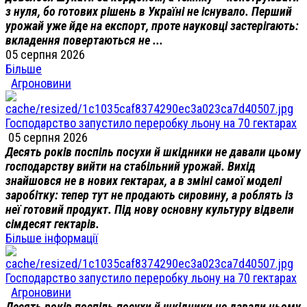
з нуля, бо готових рішень в Україні не існувало. Перший
урожай уже йде на експорт, проте науковці застерігають:
вкладення повертаються не ...
05 серпня 2026
Більше
Агроновини
Господарство запустило переробку льону на 70 гектарах
05 серпня 2026
Десять років поспіль посухи й шкідники не давали цьому
господарству вийти на стабільний урожай. Вихід
знайшовся не в нових гектарах, а в зміні самої моделі
заробітку: тепер тут не продають сировину, а роблять із
неї готовий продукт. Під нову основну культуру відвели
сімдесят гектарів.
Більше інформації
Господарство запустило переробку льону на 70 гектарах
Агроновини
Десять років поспіль посухи й шкідники не давали цьому