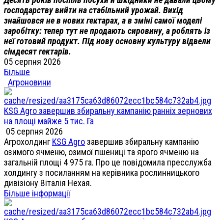
господарству вийти на стабільний урожай. Вихід
знайшовся не в нових гектарах, а в зміні самої моделі
заробітку: тепер тут не продають сировину, а роблять із
неї готовий продукт. Під нову основну культуру відвели
сімдесят гектарів.
05 серпня 2026
Більше
Агроновини
KSG Agro завершив збиральну кампанію ранніх зернових
на площі майже 5 тис. Га
05 серпня 2026
Агрохолдинг
KSG Agro
завершив збиральну кампанію
озимого ячменю, озимої пшениці та ярого ячменю на
загальній площі 4 975 га. Про це повідомила пресслужба
холдингу з посиланням на керівника рослинницького
дивізіону Віталія Нехая.
Більше інформації