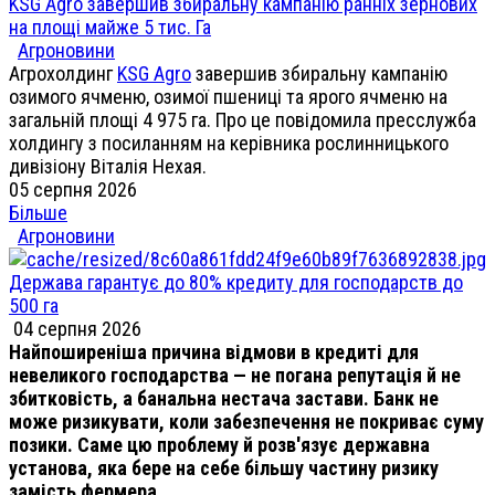
KSG Agro завершив збиральну кампанію ранніх зернових
на площі майже 5 тис. Га
Агроновини
Агрохолдинг
KSG Agro
завершив збиральну кампанію
озимого ячменю, озимої пшениці та ярого ячменю на
загальній площі 4 975 га. Про це повідомила пресслужба
холдингу з посиланням на керівника рослинницького
дивізіону Віталія Нехая.
05 серпня 2026
Більше
Агроновини
Держава гарантує до 80% кредиту для господарств до
500 га
04 серпня 2026
Найпоширеніша причина відмови в кредиті для
невеликого господарства — не погана репутація й не
збитковість, а банальна нестача застави. Банк не
може ризикувати, коли забезпечення не покриває суму
позики. Саме цю проблему й розв'язує державна
установа, яка бере на себе більшу частину ризику
замість фермера.