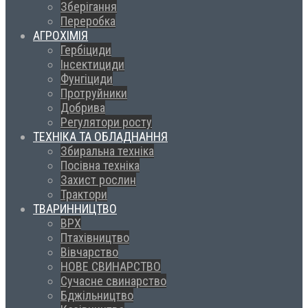
Зберігання
Переробка
АГРОХІМІЯ
Гербіциди
Інсектициди
Фунгіциди
Протруйники
Добрива
Регулятори росту
ТЕХНІКА ТА ОБЛАДНАННЯ
Збиральна техніка
Посівна техніка
Захист рослин
Трактори
ТВАРИННИЦТВО
ВРХ
Птахівництво
Вівчарство
НОВЕ СВИНАРСТВО
Сучасне свинарство
Бджільництво