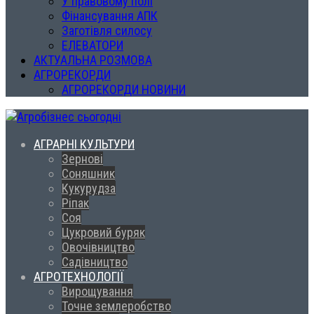
У правовому полі
Фінансування АПК
Заготівля силосу
ЕЛЕВАТОРИ
АКТУАЛЬНА РОЗМОВА
АГРОРЕКОРДИ
АГРОРЕКОРДИ НОВИНИ
АГРАРНІ КУЛЬТУРИ
Зернові
Соняшник
Кукурудза
Ріпак
Соя
Цукровий буряк
Овочівництво
Садівництво
АГРОТЕХНОЛОГІЇ
Вирощування
Точне землеробство