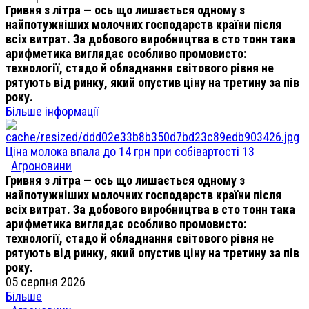
Гривня з літра — ось що лишається одному з
найпотужніших молочних господарств країни після
всіх витрат. За добового виробництва в сто тонн така
арифметика виглядає особливо промовисто:
технології, стадо й обладнання світового рівня не
рятують від ринку, який опустив ціну на третину за пів
року.
Більше інформації
Ціна молока впала до 14 грн при собівартості 13
Агроновини
Гривня з літра — ось що лишається одному з
найпотужніших молочних господарств країни після
всіх витрат. За добового виробництва в сто тонн така
арифметика виглядає особливо промовисто:
технології, стадо й обладнання світового рівня не
рятують від ринку, який опустив ціну на третину за пів
року.
05 серпня 2026
Більше