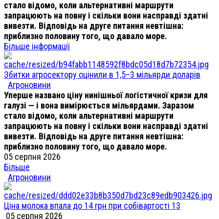
стало відомо, коли альтернативні маршрути
запрацюють на повну і скільки вони насправді здатні
вивезти. Відповідь на друге питання невтішна:
приблизно половину того, що давало море.
Більше інформації
Збитки агросектору оцінили в 1,5–3 мільярди доларів
Агроновини
Уперше названо ціну нинішньої логістичної кризи для
галузі — і вона вимірюється мільярдами. Заразом
стало відомо, коли альтернативні маршрути
запрацюють на повну і скільки вони насправді здатні
вивезти. Відповідь на друге питання невтішна:
приблизно половину того, що давало море.
05 серпня 2026
Більше
Агроновини
Ціна молока впала до 14 грн при собівартості 13
05 серпня 2026