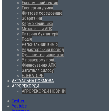
Економічний гектар
Експертна думка
Життєве середовище
Зберігання
Кермо керівника
Механізація АПК
Питання бухгалтерії
Подія
Регіональний вимір
Редакторський погляд
Сучасне тваринництво
У правовому полі
Фінансування АПК
Заготівля силосу
ЕЛЕВАТОРИ
АКТУАЛЬНА РОЗМОВА
АГРОРЕКОРДИ
АГРОРЕКОРДИ НОВИНИ
Twitter
Youtube