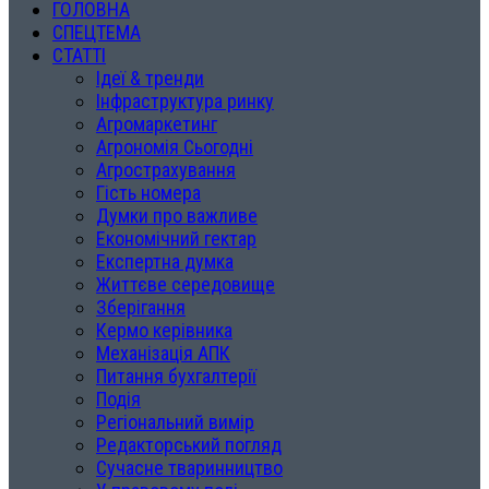
ГОЛОВНА
СПЕЦТЕМА
СТАТТІ
Ідеї & тренди
Інфраструктура ринку
Агромаркетинг
Агрономія Сьогодні
Агрострахування
Гість номера
Думки про важливе
Економічний гектар
Експертна думка
Життєве середовище
Зберігання
Кермо керівника
Механізація АПК
Питання бухгалтерії
Подія
Регіональний вимір
Редакторський погляд
Сучасне тваринництво