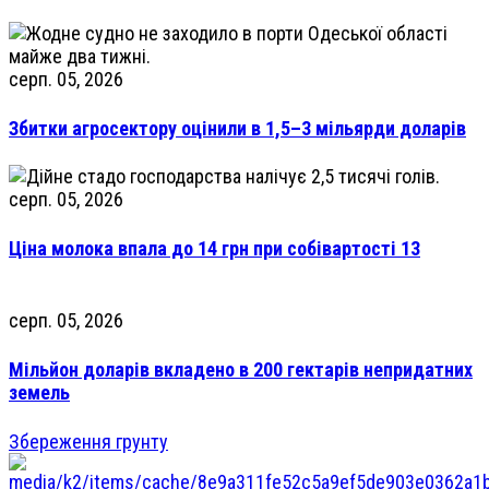
серп. 05, 2026
Збитки агросектору оцінили в 1,5–3 мільярди доларів
серп. 05, 2026
Ціна молока впала до 14 грн при собівартості 13
серп. 05, 2026
Мільйон доларів вкладено в 200 гектарів непридатних
земель
Збереження грунту