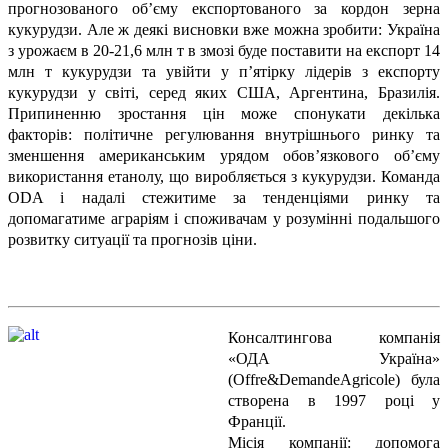
прогнозованого об’єму експортованого за кордон зерна
кукурудзи. Але ж деякі висновки вже можна зробити: Україна
з урожаєм в 20-21,6 млн т в змозі буде поставити на експорт 14
млн т кукурудзи та увійти у п’ятірку лідерів з експорту
кукурудзи у світі, серед яких США, Аргентина, Бразилія.
Припиненню зростання цін може спонукати декілька
факторів: політичне регулювання внутрішнього ринку та
зменшення американським урядом обов’язкового об’єму
використання етанолу, що виробляється з кукурудзи. Команда
ODA і надалі стежитиме за тенденціями ринку та
допомагатиме аграріям і споживачам у розумінні подальшого
розвитку ситуації та прогнозів ціни.
Консалтингова компанія
«ОДА Україна»
(Offre&DemandeAgricole) була
створена в 1997 році у
Франції.
Місія компанії: допомога