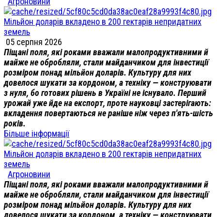
Агроновини
Мільйон доларів вкладено в 200 гектарів непридатних
земель
05 серпня 2026
Піщані поля, які роками вважали малопродуктивними й
майже не обробляли, стали майданчиком для інвестиції
розміром понад мільйон доларів. Культуру для них
довелося шукати за кордоном, а техніку — конструювати
з нуля, бо готових рішень в Україні не існувало. Перший
урожай уже йде на експорт, проте науковці застерігають:
вкладення повертаються не раніше ніж через п'ять-шість
років.
Більше інформації
Мільйон доларів вкладено в 200 гектарів непридатних
земель
Агроновини
Піщані поля, які роками вважали малопродуктивними й
майже не обробляли, стали майданчиком для інвестиції
розміром понад мільйон доларів. Культуру для них
довелося шукати за кордоном, а техніку — конструювати