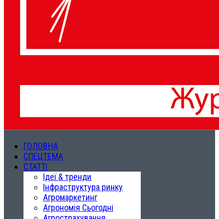
ГОЛОВНА
СПЕЦТЕМА
СТАТТІ
Ідеї & тренди
Інфраструктура ринку
Агромаркетинг
Агрономія Сьогодні
Агрострахування