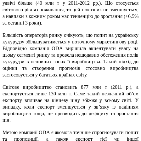
удвічі більше (40 млн т у 2011-2012 рр.). Що стосується
світового рівня споживання, то цей показник не зменшується,
а навпаки з кожним роком має тенденцію до зростання (+6,5%
за останні 3 роки).
Більшість операторів ринку очікують, що попит на українську
кукурудзу збільшуватиметься у поточному маркетингову році.
Відповідно компанія ODA вирішила акцентувати увагу на
цьому сегменті ринку та провела нещодавно обстеження полів
кукурудзи в основних зонах її виробництва. Такий підхід до
оцінки та створення прогнозів стосовно виробництва
застосовується у багатьох країнах світу.
Світове виробництво становить 877 млн т (2011 р.), а
експортується лише 130 млн т. Саме такий незначний об’єм
експорту впливає на кінцеву ціну збіжжя у всьому світі. У
випадку, коли експорт зменшується у зв’язку із падінням
виробництва тощо, це призводить до дефіциту та зростання
цін.
Метою компанії ODA є якомога точніше спрогнозувати попит
та пропозиції, а також експорт тієї чи іншої