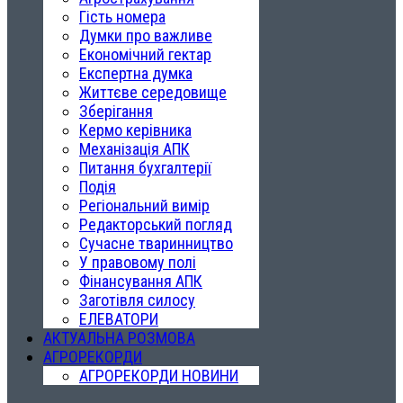
Гість номера
Думки про важливе
Економічний гектар
Експертна думка
Життєве середовище
Зберігання
Кермо керівника
Механізація АПК
Питання бухгалтерії
Подія
Регіональний вимір
Редакторський погляд
Сучасне тваринництво
У правовому полі
Фінансування АПК
Заготівля силосу
ЕЛЕВАТОРИ
АКТУАЛЬНА РОЗМОВА
АГРОРЕКОРДИ
АГРОРЕКОРДИ НОВИНИ