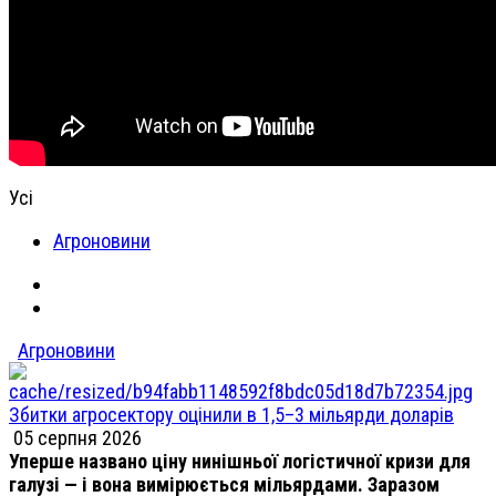
Усі
Агроновини
Агроновини
Збитки агросектору оцінили в 1,5–3 мільярди доларів
05 серпня 2026
Уперше названо ціну нинішньої логістичної кризи для
галузі — і вона вимірюється мільярдами. Заразом