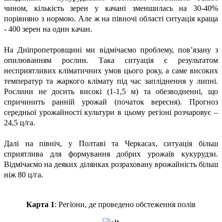
чином, кількість зерен у качані зменшилась на 30-40%
порівняно з нормою. Але ж на півночі області ситуація краща
- 400 зерен на один качан.
На Дніпропетровщині ми відмічаємо проблему, пов’язану з
опилюванням рослин. Така ситуація є результатом
несприятливих кліматичних умов цього року, а саме високих
температур та жаркого клімату під час запліднення у липні.
Рослини не досить високі (1-1,5 м) та обезводненні, що
спричинить ранній урожай (початок вересня). Прогноз
середньої урожайності культури в цьому регіоні розчаровує –
24,5 ц/га.
Далі на північ, у Полтаві та Черкасах, ситуація більш
сприятлива для формування добрих урожаїв кукурудзи.
Відмічаємо на деяких ділянках розраховану врожайність більш
ніж 80 ц/га.
Карта 1
: Регіони, де проведено обстеження полів