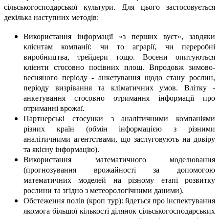
сільськогосподарської культури. Для цього застосовується
декілька наступних методів:
Використання інформації «з перших вуст», завдяки
клієнтам компанії: чи то аграрії, чи переробні
виробництва, трейдери тощо. Восени опитуються
клієнти стосовно посівних площ. Впродовж зимово-
весняного періоду - анкетування щодо стану рослин,
періоду визрівання та кліматичних умов. Влітку -
анкетування стосовно отримання інформації про
отриманні врожаї.
Партнерські стосунки з аналітичними компаніями
різних країн (обмін інформацією з різними
аналітичними агентствами, що заслуговують на довіру
та якісну інформацію).
Використання математичного моделювання
(прогнозування врожайності за допомогою
математичних моделей на різному етапі розвитку
рослини та згідно з метеорологічними даними).
Обстеження полів (кроп тур): йдеться про інспектування
якомога більшої кількості ділянок сільськогосподарських