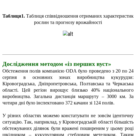
Taблиця1.
Таблиця співвідношення отриманих характеристик
рослин та прогнозу врожайності
Дослідження методом «із перших вуст»
Обстеження полів компанією ODA було проведено з 20 по 24
серпня в основних зонах виробництва кукурудзи:
Кіровоградська, Дніпропетровська, Полтавська та Черкаська
області. Цей регіон вирощує близько 40% національного
виробництва. Загальна дистанція маршруту – 3000 км. За
чотири дні було інспектовано 372 качани зі 124 полів.
У різних областях можемо констатувати не зовсім ідентичну
ситуацію. Так, наприклад, у Кіровоградській області більшість
обстежуваних ділянок були вражені поширеним у цьому році
шкідником – кукурудзяним стебловим метеликом. Таким