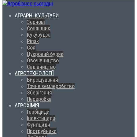
АГРАРНІ КУЛЬТУРИ
Зернові
Соняшник
Кукурудза
Ріпак
Соя
Цукровий буряк
Овочівництво
Садівництво
АГРОТЕХНОЛОГІЇ
Вирощування
Точне землеробство
Зберігання
Переробка
АГРОХІМІЯ
Гербіциди
Інсектициди
Фунгіциди
Протруйники