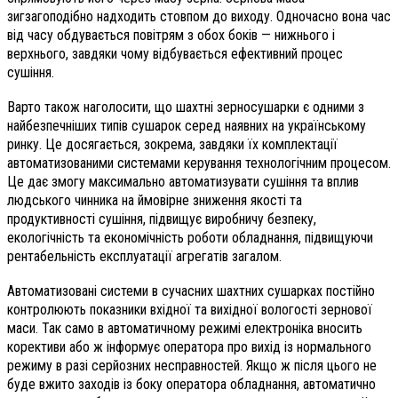
зигзагоподібно надходить стовпом до виходу. Одночасно вона час
від часу обдувається повітрям з обох боків — нижнього і
верхнього, завдяки чому відбувається ефективний процес
сушіння.
Варто також наголосити, що шахтні зерносушарки є одними з
найбезпечніших типів сушарок серед наявних на українському
ринку. Це досягається, зокрема, завдяки їх комплектації
автоматизованими системами керування технологічним процесом.
Це дає змогу максимально автоматизувати сушіння та вплив
людського чинника на ймовірне зниження якості та
продуктивності сушіння, підвищує виробничу безпеку,
екологічність та економічність роботи обладнання, підвищуючи
рентабельність експлуатації агрегатів загалом.
Автоматизовані системи в сучасних шахтних сушарках постійно
контролюють показники вхідної та вихідної вологості зернової
маси. Так само в автоматичному режимі електроніка вносить
корективи або ж інформує оператора про вихід із нормального
режиму в разі серйозних несправностей. Якщо ж після цього не
буде вжито заходів із боку оператора обладнання, автоматично