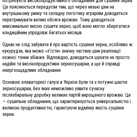
потребують високопродуктивного обладнання для сушіння зерна.
Це пояснюється передусім тим, що через низькі ціни на
внутрішньому ринку та складну логістику аграріям доводиться
перетримувати великі обсяги врожаю. Тому доводиться
максимально якісно сушити зерно, щоб воно могло зберігатися
кондиційним упродовж багатьох місяців.
Однак не слід забувати й про вартість сушіння зерна, особливо ж
кукурудзи, яка може «з’їсти» значну частину ціни реалізації
кожної тонни збіжжя. Відповідно, доводиться шукати не просто
надійні та високопродуктивні зерносушарки, а ще й справді
енергоощадливе обладнання.
Основою елеваторної галузі в Україні були та є потужні шахтні
зерносушарки, без яких неможливо уявити сучасну
післязбиральну доробку великих партій вирощеного врожаю. Це
— сушильне обладнання, що характеризується універсальністю і
великою продуктивністю, гарантуючи відмінну якість сушіння
зерна.