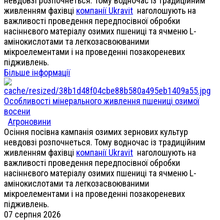
невдовзі розпочнеться. Тому водночас із традиційним
живленням фахівці
компанії Ukravit
наголошують на
важливості проведення передпосівної обробки
насіннєвого матеріалу озимих пшениці та ячменю L-
амінокислотами та легкозасвоюваними
мікроелементами і на проведенні позакореневих
підживлень.
Більше інформації
Особливості мінерального живлення пшениці озимої
восени
Агроновини
Осіння посівна кампанія озимих зернових культур
невдовзі розпочнеться. Тому водночас із традиційним
живленням фахівці
компанії Ukravit
наголошують на
важливості проведення передпосівної обробки
насіннєвого матеріалу озимих пшениці та ячменю L-
амінокислотами та легкозасвоюваними
мікроелементами і на проведенні позакореневих
підживлень.
07 серпня 2026