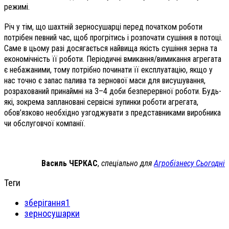
режимі.
Річ у тім, що шахтній зерносушарці перед початком роботи
потрібен певний час, щоб прогрітись і розпочати сушіння в потоці.
Саме в цьому разі досягається найвища якість сушіння зерна та
економічність її роботи. Періодичні вмикання/вимикання агрегата
є небажаними, тому потрібно починати її експлуатацію, якщо у
нас точно є запас палива та зернової маси для висушування,
розрахований принаймні на 3–4 доби безперервної роботи. Будь-
які, зокрема заплановані сервісні зупинки роботи агрегата,
обов’язково необхідно узгоджувати з представниками виробника
чи обслуговчої компанії.
Василь ЧЕРКАС
,
спеціально для
Агробізнесу Сьогодні
Теги
зберігання1
зерносушарки