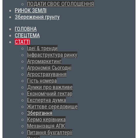
ПОДАТИ СВОЄ ОГОЛОШЕННЯ
РИНОК ЗЕМЛІ
Збереження грунту
ГОЛОВНА
СПЕЦТЕМА
СТАТТІ
Ідеї & тренди
Інфраструктура ринку
Агромаркетинг
Агрономія Сьогодні
Агрострахування
Гість номера
Думки про важливе
Економічний гектар
Експертна думка
Життєве середовище
Зберігання
Кермо керівника
Механізація АПК
Питання бухгалтерії