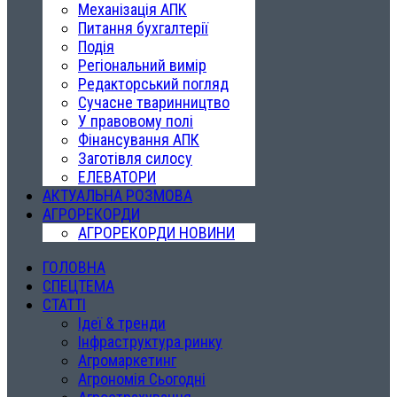
Механізація АПК
Питання бухгалтерії
Подія
Регіональний вимір
Редакторський погляд
Сучасне тваринництво
У правовому полі
Фінансування АПК
Заготівля силосу
ЕЛЕВАТОРИ
АКТУАЛЬНА РОЗМОВА
АГРОРЕКОРДИ
АГРОРЕКОРДИ НОВИНИ
ГОЛОВНА
СПЕЦТЕМА
СТАТТІ
Ідеї & тренди
Інфраструктура ринку
Агромаркетинг
Агрономія Сьогодні