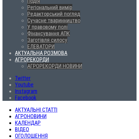
Подія
Регіональний вимір
Редакторський погляд
Сучасне тваринництво
У правовому полі
Фінансування АПК
Заготівля силосу
ЕЛЕВАТОРИ
АКТУАЛЬНА РОЗМОВА
АГРОРЕКОРДИ
АГРОРЕКОРДИ НОВИНИ
Twitter
Youtube
Instagram
Facebook
АКТУАЛЬНІ СТАТТІ
АГРОНОВИНИ
КАЛЕНДАР
ВІДЕО
ОГОЛОШЕННЯ