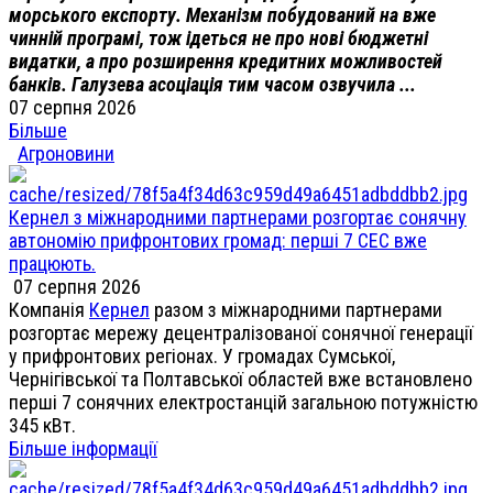
морського експорту. Механізм побудований на вже
чинній програмі, тож ідеться не про нові бюджетні
видатки, а про розширення кредитних можливостей
банків. Галузева асоціація тим часом озвучила ...
07 серпня 2026
Більше
Агроновини
Кернел з міжнародними партнерами розгортає сонячну
автономію прифронтових громад: перші 7 СЕС вже
працюють.
07 серпня 2026
Компанія
Кернел
разом з міжнародними партнерами
розгортає мережу децентралізованої сонячної генерації
у прифронтових регіонах. У громадах Сумської,
Чернігівської та Полтавської областей вже встановлено
перші 7 сонячних електростанцій загальною потужністю
345 кВт.
Більше інформації