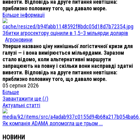
вивезти. Відповідь на друге питання невтішна:
приблизно половину того, що давало море.
Більше інформації
Збитки агросектору оцінили в 1,5–3 мільярди доларів
Агроновини
Уперше названо ціну нинішньої логістичної кризи для
галузі — і вона вимірюється мільярдами. Заразом
стало відомо, коли альтернативні маршрути
запрацюють на повну і скільки вони насправді здатні
вивезти. Відповідь на друге питання невтішна:
приблизно половину того, що давало море.
05 серпня 2026
Більше
Завантажити ще (
/
)
Актуальні статті
Як компанія ADAMA допомогла ще трьом ...
НОВИНИ