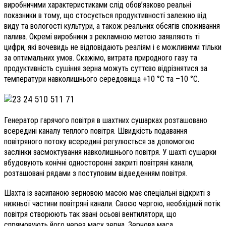
виробничими характеристиками слід обов’язково реальні
показники в тому, що стосується продуктивності залежно від
виду та вологості культури, а також реальних обсягів споживання
палива. Окремі виробники з рекламною метою заявляють ті
цифри, які вочевидь не відповідають реаліям і є можливими тільки
за оптимальних умов. Скажімо, витрата природного газу та
продуктивність сушіння зерна можуть суттєво відрізнятися за
температури навколишнього середовища +10 °С та –10 °С.
Генератор гарячого повітря в шахтних сушарках розташовано
всередині каналу теплого повітря. Швидкість подавання
повітряного потоку всередині регулюється за допомогою
заслінки засмоктування навколишнього повітря. У шахті сушарки
вбудовують конічні односторонні закриті повітряні канали,
розташовані рядами з поступовим відведенням повітря.
Шахта із засипаною зерновою масою має спеціальні відкриті з
нижньої частини повітряні канали. Своєю чергою, необхідний потік
повітря створюють так звані осьові вентилятори, що
спрямовують його через масу зерна. Зернова маса