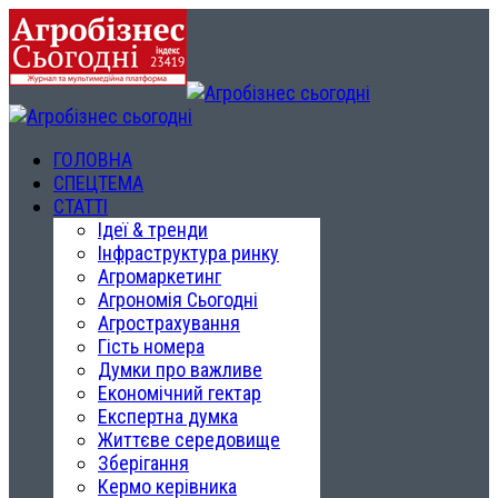
ГОЛОВНА
СПЕЦТЕМА
СТАТТІ
Ідеї & тренди
Інфраструктура ринку
Агромаркетинг
Агрономія Сьогодні
Агрострахування
Гість номера
Думки про важливе
Економічний гектар
Експертна думка
Життєве середовище
Зберігання
Кермо керівника