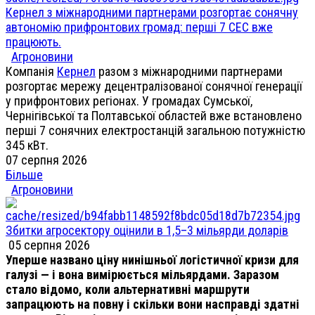
Кернел з міжнародними партнерами розгортає сонячну
автономію прифронтових громад: перші 7 СЕС вже
працюють.
Агроновини
Компанія
Кернел
разом з міжнародними партнерами
розгортає мережу децентралізованої сонячної генерації
у прифронтових регіонах. У громадах Сумської,
Чернігівської та Полтавської областей вже встановлено
перші 7 сонячних електростанцій загальною потужністю
345 кВт.
07 серпня 2026
Більше
Агроновини
Збитки агросектору оцінили в 1,5–3 мільярди доларів
05 серпня 2026
Уперше названо ціну нинішньої логістичної кризи для
галузі — і вона вимірюється мільярдами. Заразом
стало відомо, коли альтернативні маршрути
запрацюють на повну і скільки вони насправді здатні