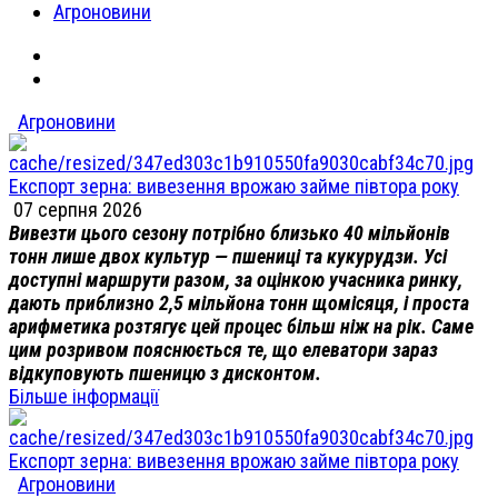
Агроновини
Агроновини
Експорт зерна: вивезення врожаю займе півтора року
07 серпня 2026
Вивезти цього сезону потрібно близько 40 мільйонів
тонн лише двох культур — пшениці та кукурудзи. Усі
доступні маршрути разом, за оцінкою учасника ринку,
дають приблизно 2,5 мільйона тонн щомісяця, і проста
арифметика розтягує цей процес більш ніж на рік. Саме
цим розривом пояснюється те, що елеватори зараз
відкуповують пшеницю з дисконтом.
Більше інформації
Експорт зерна: вивезення врожаю займе півтора року
Агроновини