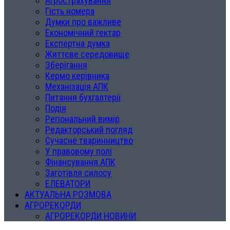
Агрострахування
Гість номера
Думки про важливе
Економічний гектар
Експертна думка
Життєве середовище
Зберігання
Кермо керівника
Механізація АПК
Питання бухгалтерії
Подія
Регіональний вимір
Редакторський погляд
Сучасне тваринництво
У правовому полі
Фінансування АПК
Заготівля силосу
ЕЛЕВАТОРИ
АКТУАЛЬНА РОЗМОВА
АГРОРЕКОРДИ
АГРОРЕКОРДИ НОВИНИ