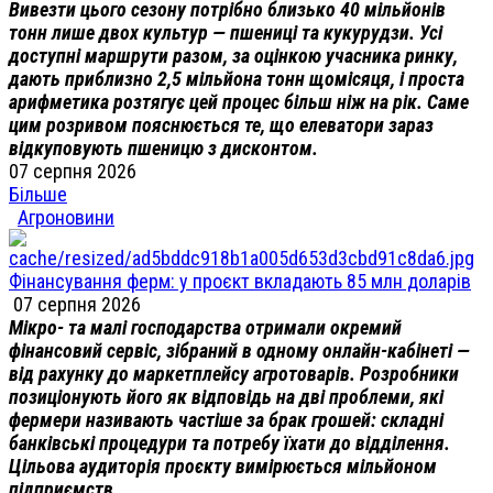
Вивезти цього сезону потрібно близько 40 мільйонів
тонн лише двох культур — пшениці та кукурудзи. Усі
доступні маршрути разом, за оцінкою учасника ринку,
дають приблизно 2,5 мільйона тонн щомісяця, і проста
арифметика розтягує цей процес більш ніж на рік. Саме
цим розривом пояснюється те, що елеватори зараз
відкуповують пшеницю з дисконтом.
07 серпня 2026
Більше
Агроновини
Фінансування ферм: у проєкт вкладають 85 млн доларів
07 серпня 2026
Мікро- та малі господарства отримали окремий
фінансовий сервіс, зібраний в одному онлайн-кабінеті —
від рахунку до маркетплейсу агротоварів. Розробники
позиціонують його як відповідь на дві проблеми, які
фермери називають частіше за брак грошей: складні
банківські процедури та потребу їхати до відділення.
Цільова аудиторія проєкту вимірюється мільйоном
підприємств.