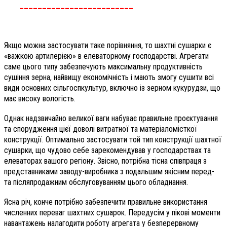
_________________________
Якщо можна застосувати таке порівняння, то шахтні сушарки є
«важкою артилерією» в елеваторному господарстві. Агрегати
саме цього типу забезпечують максимальну продуктивність
сушіння зерна, найвищу економічність і мають змогу сушити всі
види основних сільгоспкультур, включно із зерном кукурудзи, що
має високу вологість.
Однак надзвичайно великої ваги набуває правильне проєктування
та спорудження цієї доволі витратної та матеріаломісткої
конструкції. Оптимально застосувати той тип конструкції шахтної
сушарки, що чудово себе зарекомендував у господарствах та
елеваторах вашого регіону. Звісно, потрібна тісна співпраця з
представниками заводу-виробника з подальшим якісним перед-
та післяпродажним обслуговуванням цього обладнання.
Ясна річ, конче потрібно забезпечити правильне використання
численних переваг шахтних сушарок. Передусім у пікові моменти
навантажень налагодити роботу агрегата у безперервному