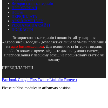
Використання матеріалів
ПРО ЖУРНАЛ
Пошук
ПЕРЕДПЛАТА
АРХІВ ЖУРНАЛУ
РЕКЛАМА НА САЙТІ
ПОДКАСТИ
Використання матеріалів і новин із сайту видання
«Агробізнес Сьогодні» дозволяється лише за умови посилання
на
agro-business.com.ua
. Для новинних та інтернет-видань
обов'язковим є пряме, відкрите для пошукових систем,
гіперпосилання у першому абзаці на процитовану статтю чи
новину.
ПЕРЕДПЛАТИТИ
Facebook
Google Plus
Twitter
Linkedin
Pinterest
Please publish modules in
offcanvas
position.