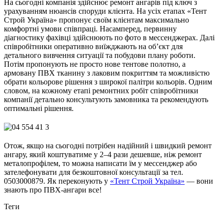
На сьогодні компанія здійснює ремонт ангарів під ключ з
урахуванням нюансів споруди клієнта. На усіх етапах «Тент
Строй Україна» пропонує своїм клієнтам максимально
комфортні умови співпраці. Насамперед, первинну
діагностику фахівці здійснюють по фото в мессенджерах. Далі
співробітники оперативно виїжджають на об’єкт для
детального вивчення ситуації та побудови плану роботи.
Потім пропонують не просто нове тентове полотно, а
армовану ПВХ тканину з лаковим покриттям та можливістю
обрати кольорове рішення з широкої палітри кольорів. Одним
словом, на кожному етапі ремонтних робіт співробітники
компанії детально консультують замовника та рекомендують
оптимальні рішення.
Отож, якщо на сьогодні потрібен надійний і швидкий ремонт
ангару, який коштуватиме у 2–4 рази дешевше, ніж ремонт
металопрофілем, то можна написати їм у мессенджер або
зателефонувати для безкоштовної консультації за тел.
0503000879. Як переконують у
«Тент Строй Україна»
— вони
знають про ПВХ-ангари все!
Теги