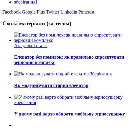
зберігання1
Facebook
Google Plus
Twitter
Linkedin
Pinterest
Схожі матеріали (за тегом)
Актуальні статті
Елеватор без помилок: як правильно спроєктувати
зерновий комплекс
Зберігання
Як модернізувати старий елеватор
Зберігання
У якому разі варто обирати мобільну зерносушарку