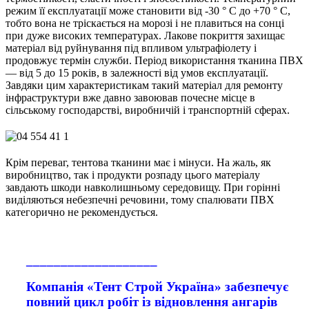
режим її експлуатації може становити від -30 ° С до +70 ° С,
тобто вона не тріскається на морозі і не плавиться на сонці
при дуже високих температурах. Лакове покриття захищає
матеріал від руйнування під впливом ультрафіолету і
продовжує термін служби. Період використання тканина ПВХ
— від 5 до 15 років, в залежності від умов експлуатації.
Завдяки цим характеристикам такий матеріал для ремонту
інфраструктури вже давно завоював почесне місце в
сільському господарстві, виробничій і транспортній сферах.
Крім переваг, тентова тканини має і мінуси. На жаль, як
виробництво, так і продукти розпаду цього матеріалу
завдають шкоди навколишньому середовищу. При горінні
виділяються небезпечні речовини, тому спалювати ПВХ
категорично не рекомендується.
___________________
Компанія «Тент Строй Україна» забезпечує
повний цикл робіт із відновлення ангарів