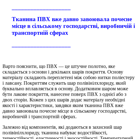
___________________
Тканина ПВХ вже давно завоювала почесне
місце в сільському господарстві, виробничій і
транспортній сферах
___________________
Варто пояснити, що ПВХ — це штучне полотно, яке
складається з основи і декількох шарів покриття. Основу
матеріалу складають переплетені між собою нитки поліестеру
і лавсану. Покриттям служить шар полівінілхлориду, який
буквально вплавляється в основу. Додатковим шаром може
бути лакове покриття, нанесене поверх ПВХ з однієї або з
двох сторін. Кожен з цих шарів додає матеріалу необхідні
якості і характеристики, завдяки яким тканина ПВХ вже
давно завоювала почесне місце в сільському господарстві,
виробничій і транспортній сферах.
Залежно від компонентів, які додаються в захисний шар
полівінілхлориду, тканина набуває водостійкості,
термостійкості, еластичності і зносостійкості. Температурний