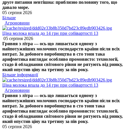
друге питання невтішна: приблизно половину того, що
давало море.
05 серпня 2026
Більше
Агроновини
Ціна молока впала до 14 грн при собівартості 13
05 серпня 2026
Гривня з літра — ось що лишається одному з
найпотужніших молочних господарств країни після всіх
витрат. За добового виробництва в сто тонн така
арифметика виглядає особливо промовисто: технології,
стадо й обладнання світового рівня не рятують від ринку,
який опустив ціну на третину за пів року.
Більше інформації
Ціна молока впала до 14 грн при собівартості 13
Агроновини
Гривня з літра — ось що лишається одному з
найпотужніших молочних господарств країни після всіх
витрат. За добового виробництва в сто тонн така
арифметика виглядає особливо промовисто: технології,
стадо й обладнання світового рівня не рятують від ринку,
який опустив ціну на третину за пів року.
05 серпня 2026