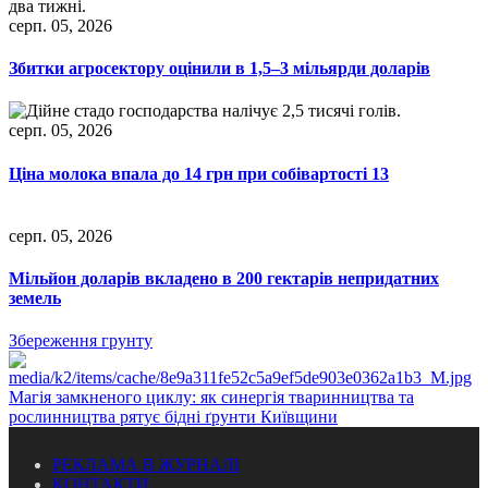
серп. 05, 2026
Збитки агросектору оцінили в 1,5–3 мільярди доларів
серп. 05, 2026
Ціна молока впала до 14 грн при собівартості 13
серп. 05, 2026
Мільйон доларів вкладено в 200 гектарів непридатних
земель
Збереження грунту
Магія замкненого циклу: як синергія тваринництва та
рослинництва рятує бідні ґрунти Київщини
РЕКЛАМА В ЖУРНАЛІ
КОНТАКТИ