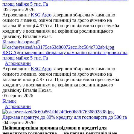
площі майже 5 тис. Га
05 серпня 2026
Агрохолдинг
KSG Agro
завершив збиральну кампанію
озимого ячменю, озимої пшениці та ярого ячменю на
загальній площі 4 975 га. Про це повідомила пресслужба
холдингу з посиланням на керівника рослинницького
дивізіону Віталія Нехая.
Більше інформації
KSG Agro завершив збиральну кампанію ранніх зернових на
площі майже 5 тис. Га
Агроновини
Агрохолдинг
KSG Agro
завершив збиральну кампанію
озимого ячменю, озимої пшениці та ярого ячменю на
загальній площі 4 975 га. Про це повідомила пресслужба
холдингу з посиланням на керівника рослинницького
дивізіону Віталія Нехая.
05 серпня 2026
Більше
Агроновини
Держава гарантує до 80% кредиту для господарств до 500 га
04 серпня 2026
Найпоширеніша причина відмови в кредиті для
невеликого господарства — не погана репутація й не