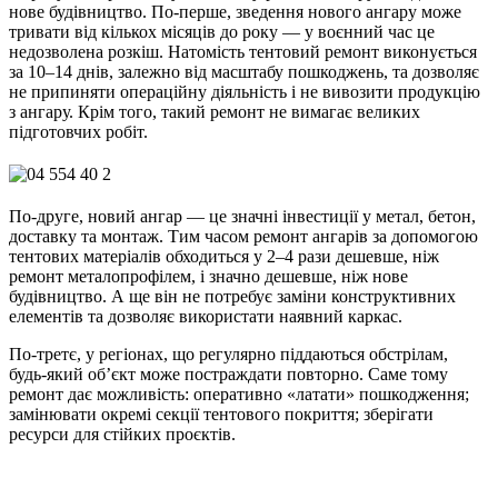
нове будівництво. По-перше, зведення нового ангару може
тривати від кількох місяців до року — у воєнний час це
недозволена розкіш. Натомість тентовий ремонт виконується
за 10–14 днів, залежно від масштабу пошкоджень, та дозволяє
не припиняти операційну діяльність і не вивозити продукцію
з ангару. Крім того, такий ремонт не вимагає великих
підготовчих робіт.
По-друге, новий ангар — це значні інвестиції у метал, бетон,
доставку та монтаж. Тим часом ремонт ангарів за допомогою
тентових матеріалів обходиться у 2–4 рази дешевше, ніж
ремонт металопрофілем, і значно дешевше, ніж нове
будівництво. А ще він не потребує заміни конструктивних
елементів та дозволяє використати наявний каркас.
По-третє, у регіонах, що регулярно піддаються обстрілам,
будь-який об’єкт може постраждати повторно. Саме тому
ремонт дає можливість: оперативно «латати» пошкодження;
замінювати окремі секції тентового покриття; зберігати
ресурси для стійких проєктів.