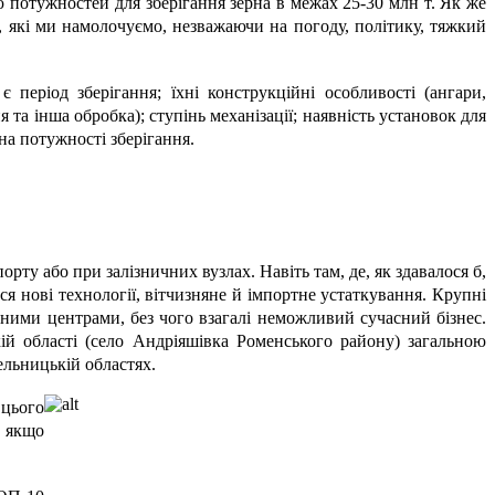
ю потужностей для зберігання зерна в межах 25-30 млн т. Як же
, які ми намолочуємо, незважаючи на погоду, політику, тяжкий
період зберігання; їхні конструкційні особливості (ангари,
я та інша обробка); ступінь механізації; наявність установок для
 на потужності зберігання.
ту або при залізничних вузлах. Навіть там, де, як здавалося б,
я нові технології, вітчизняне й імпортне устаткування. Крупні
чними центрами, без чого взагалі неможливий сучасний бізнес.
й області (село Андріяшівка Роменського району) загальною
ельницькій областях.
 цього
е якщо