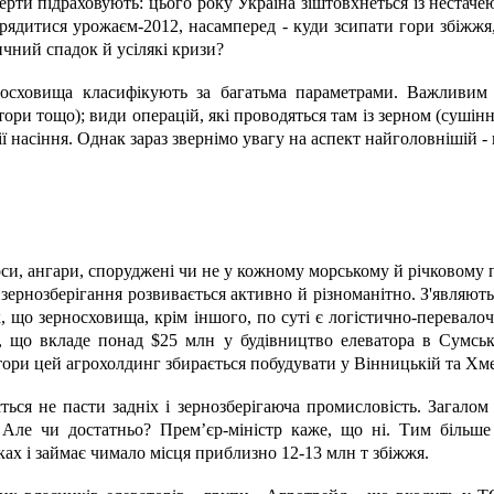
ерти підраховують: цього року Україна зіштовхнеться із нестаче
рядитися урожаєм-2012, насамперед - куди зсипати гори збіжжя
ичний спадок й усілякі кризи?
осховища класифікують за багатьма параметрами. Важливим є 
тори тощо); види операцій, які проводяться там із зерном (сушінн
ії насіння. Однак зараз звернімо увагу на аспект найголовнішій -
си, ангари, споруджені чи не у кожному морському й річковому пор
зернозберігання розвивається активно й різноманітно. З'являютьс
, що зерносховища, крім іншого, по суті є логістично-перевало
 що вкладе понад $25 млн у будівництво елеватора в Сумські
тори цей агрохолдинг збирається побудувати у Вінницькій та Хм
ться не пасти задніх і зернозберігаюча промисловість. Загалом
 Але чи достатньо? Прем’єр-міністр каже, що ні. Тим більш
ках і займає чимало місця приблизно 12-13 млн т збіжжя.