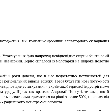
 походження. Які компанії-виробники елеваторного обладнання
. Устаткування було напрочуд невідповідне: старий бензиновий
али невисокий. Зерно сипалося із молотарки на широке полотно
жайні роки довели, що в нас недостатньо потужностей для
х і регіональних запасів збіжжя. Треба будувати нові потужності
невідповідне устаткування» української зернової індустрії може
ча уряду. Що ж так вразило Азарова? По суті, те саме, що й
ність елеваторами тримається на рівні заледве 50%, причому від
» - радянського монстра-монополіста.