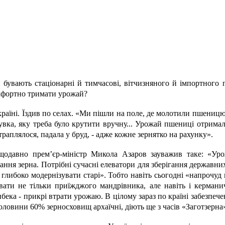
 бувають стаціонарні й тимчасові, вітчизняного й імпортного
комфортно тримати урожай?
раїні. Їздив по селах. «Ми пішли на поле, де молотили пшеницю
дувка, яку треба було крутити вручну... Урожай пшениці отрим
траплялося, падала у бруд, - адже кожне зернятко на рахунку».
одавно прем’єр-міністр Микола Азаров зауважив таке: «Уро
гання зерна. Потрібні сучасні елеватори для зберігання державни
 глибоко модернізувати старі». Тобто навіть сьогодні «напрочуд 
вати не тільки приїжджого мандрівника, але навіть і кермани
бека - прикрі втрати урожаю. В цілому зараз по країні забезпече
половини 60% зерносховищ архаїчні, діють ще з часів «Заготзерна