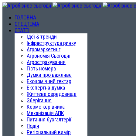
ГОЛОВНА
СПЕЦТЕМА
СТАТТІ
Ідеї & тренди
Інфраструктура ринку
Агромаркетинг
Агрономія Сьогодні
Агрострахування
Гість номера
Думки про важливе
Економічний гектар
Експертна думка
Життєве середовище
Зберігання
Кермо керівника
Механізація АПК
Питання бухгалтерії
Подія
Регіональний вимір