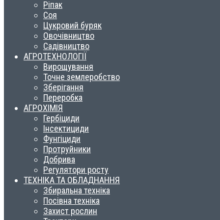
Ріпак
Соя
Цукровий буряк
Овочівництво
Садівництво
АГРОТЕХНОЛОГІЇ
Вирощування
Точне землеробство
Зберігання
Переробка
АГРОХІМІЯ
Гербіциди
Інсектициди
Фунгіциди
Протруйники
Добрива
Регулятори росту
ТЕХНІКА ТА ОБЛАДНАННЯ
Збиральна техніка
Посівна техніка
Захист рослин