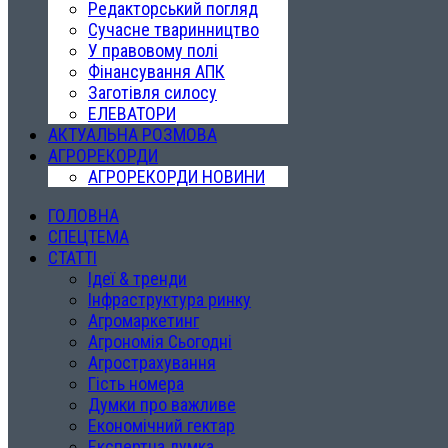
Редакторський погляд
Сучасне тваринництво
У правовому полі
Фінансування АПК
Заготівля силосу
ЕЛЕВАТОРИ
АКТУАЛЬНА РОЗМОВА
АГРОРЕКОРДИ
АГРОРЕКОРДИ НОВИНИ
ГОЛОВНА
СПЕЦТЕМА
СТАТТІ
Ідеї & тренди
Інфраструктура ринку
Агромаркетинг
Агрономія Сьогодні
Агрострахування
Гість номера
Думки про важливе
Економічний гектар
Експертна думка