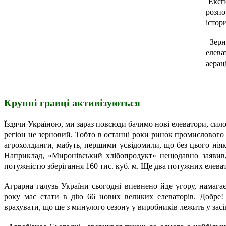
Експ
розпо
істор
Зерн
елева
аерац
Крупні гравці активізуються
Їздячи Україною, ми зараз повсюди бачимо нові елеватори, сило
регіон не зерновий. Тобто в останні роки ринок промислового 
агрохолдинги, мабуть, першими усвідомили, що без цього ніяк
Наприклад, «Миронівський хлібопродукт» нещодавно заявив,
потужністю зберігання 160 тис. куб. м. Ще два потужних елева
Аграрна галузь України сьогодні впевнено йде угору, намагає
року має стати в дію 66 нових великих елеваторів. Добре!
врахувати, що ще з минулого сезону у виробників лежить у засі