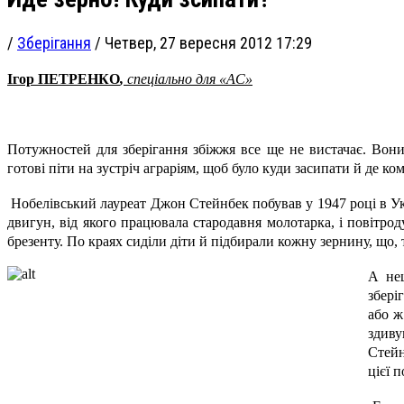
/
Зберігання
/
Четвер, 27 вересня 2012 17:29
Ігор ПЕТРЕНКО
,
спеціально для «АС»
Потужностей для зберігання збіжжя все ще не вистачає. Вони
готові піти на зустріч аграріям, щоб було куди засипати й де 
Нобелівський лауреат Джон Стейнбек побував у 1947 році в Ук
двигун, від якого працювала стародавня молотарка, і повітро
брезенту. По краях сиділи діти й підбирали кожну зернину, що, 
А нещ
збері
або ж
здиву
Стейн
цієї 