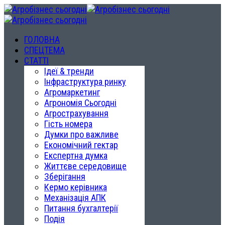
ГОЛОВНА
СПЕЦТЕМА
СТАТТІ
Ідеї & тренди
Інфраструктура ринку
Агромаркетинг
Агрономія Сьогодні
Агрострахування
Гість номера
Думки про важливе
Економічний гектар
Експертна думка
Життєве середовище
Зберігання
Кермо керівника
Механізація АПК
Питання бухгалтерії
Подія