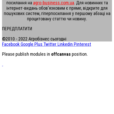
посилання на
agro-business.com.ua
. Для новинних та
інтернет-видань обов'язковим є пряме, відкрите для
пошукових систем, гіперпосилання у першому абзаці на
процитовану статтю чи новину.
ПЕРЕДПЛАТИТИ
©2010 - 2022 Агробізнес сьогодні
Facebook
Google Plus
Twitter
Linkedin
Pinterest
Please publish modules in
offcanvas
position.