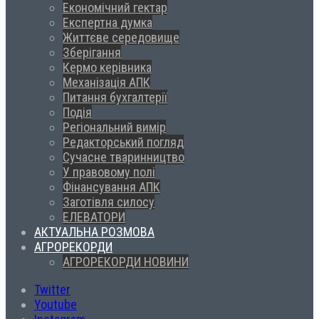
Економічний гектар
Експертна думка
Життєве середовище
Зберігання
Кермо керівника
Механізація АПК
Питання бухгалтерії
Подія
Регіональний вимір
Редакторський погляд
Сучасне тваринництво
У правовому полі
Фінансування АПК
Заготівля силосу
ЕЛЕВАТОРИ
АКТУАЛЬНА РОЗМОВА
АГРОРЕКОРДИ
АГРОРЕКОРДИ НОВИНИ
Twitter
Youtube