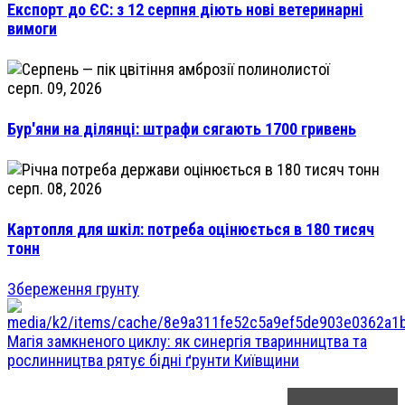
Експорт до ЄС: з 12 серпня діють нові ветеринарні
вимоги
серп. 09, 2026
Бур'яни на ділянці: штрафи сягають 1700 гривень
серп. 08, 2026
Картопля для шкіл: потреба оцінюється в 180 тисяч
тонн
Збереження грунту
Магія замкненого циклу: як синергія тваринництва та
рослинництва рятує бідні ґрунти Київщини