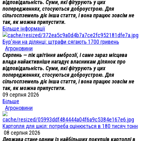
відповідальність. Суми, які фігурують у цих
попередженнях, стосуються доброустрою. Для
сільгоспземель діє інша стаття, і вона працює зовсім не
так, як можна припустити.
Більше інформації
Бур'яни на ділянці: штрафи сягають 1700 гривень
Агроновини
Серпень — пік цвітіння амброзії, і саме зараз місцева
влада найактивніше нагадує власникам ділянок про
відповідальність. Суми, які фігурують у цих
попередженнях, стосуються доброустрою. Для
сільгоспземель діє інша стаття, і вона працює зовсім не
так, як можна припустити.
09 серпня 2026
Більше
Агроновини
Картопля для шкіл: потреба оцінюється в 180 тисяч тонн
08 серпня 2026
Держава стане одним із найбільших покупців картоплі в