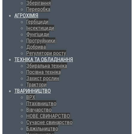
Зберігання
Переробка
АГРОХІМІЯ
Гербіциди
Інсектициди
Фунгіциди
Протруйники
Добрива
Регулятори росту
ТЕХНІКА ТА ОБЛАДНАННЯ
Збиральна техніка
Посівна техніка
Захист рослин
Трактори
ТВАРИННИЦТВО
ВРХ
Птахівництво
Вівчарство
НОВЕ СВИНАРСТВО
Сучасне свинарство
Бджільництво