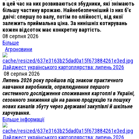
в цей час на них розвиваються збудники, які знімають
більшу частину врожаю. Найнебезпечніший із них б'є
двічі: спершу по валу, потім по олійності, від якої
залежить приймальна ціна. За нинішніх котирувань
кожен відсоток має конкретну вартість.
08 серпня 2026
Більше
Агроновини
Дайджест українського картоплярства: липень 2026
08 серпня 2026
Липень 2026 року пройшов під знаком практичного
навчання виробників, оприлюднення першого
системного дослідження споживання картоплі в Україні,
сезонного зниження цін на ранню продукцію та пошуку
нових каналів збуту через державні закупівлі й шкільне
харчування.
Більше інформації
Дайджест українського картоплярства: липень 2026