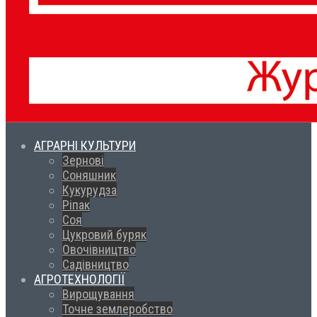
АГРАРНІ КУЛЬТУРИ
Зернові
Соняшник
Кукурудза
Ріпак
Соя
Цукровий буряк
Овочівництво
Садівництво
АГРОТЕХНОЛОГІЇ
Вирощування
Точне землеробство