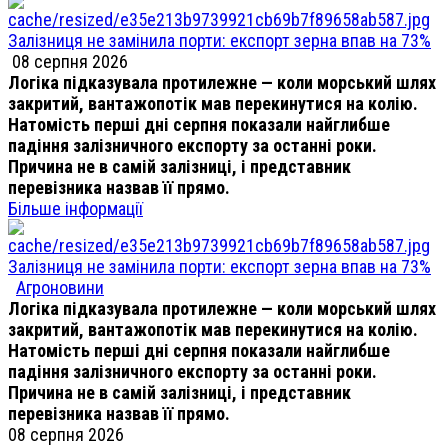
Залізниця не замінила порти: експорт зерна впав на 73%
08 серпня 2026
Логіка підказувала протилежне — коли морський шлях
закритий, вантажопотік мав перекинутися на колію.
Натомість перші дні серпня показали найглибше
падіння залізничного експорту за останні роки.
Причина не в самій залізниці, і представник
перевізника назвав її прямо.
Більше інформації
Залізниця не замінила порти: експорт зерна впав на 73%
Агроновини
Логіка підказувала протилежне — коли морський шлях
закритий, вантажопотік мав перекинутися на колію.
Натомість перші дні серпня показали найглибше
падіння залізничного експорту за останні роки.
Причина не в самій залізниці, і представник
перевізника назвав її прямо.
08 серпня 2026