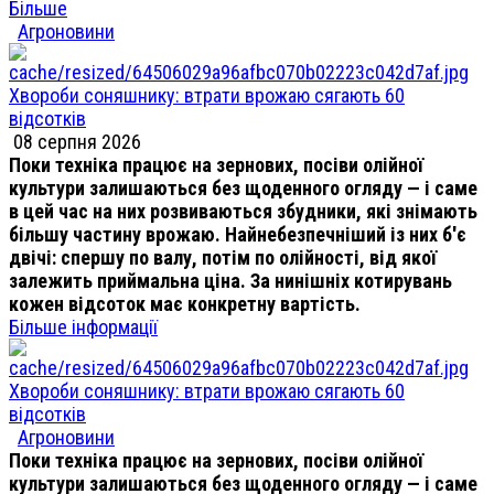
Більше
Агроновини
Хвороби соняшнику: втрати врожаю сягають 60
відсотків
08 серпня 2026
Поки техніка працює на зернових, посіви олійної
культури залишаються без щоденного огляду — і саме
в цей час на них розвиваються збудники, які знімають
більшу частину врожаю. Найнебезпечніший із них б'є
двічі: спершу по валу, потім по олійності, від якої
залежить приймальна ціна. За нинішніх котирувань
кожен відсоток має конкретну вартість.
Більше інформації
Хвороби соняшнику: втрати врожаю сягають 60
відсотків
Агроновини
Поки техніка працює на зернових, посіви олійної
культури залишаються без щоденного огляду — і саме