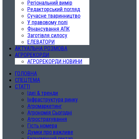
Регіональний вимір
Редакторський погляд
Сучасне тваринництво
У правовому полі
Фінансування АПК
Заготівля силосу
ЕЛЕВАТОРИ
АКТУАЛЬНА РОЗМОВА
АГРОРЕКОРДИ
АГРОРЕКОРДИ НОВИНИ
ГОЛОВНА
СПЕЦТЕМА
СТАТТІ
Ідеї & тренди
Інфраструктура ринку
Агромаркетинг
Агрономія Сьогодні
Агрострахування
Гість номера
Думки про важливе
Економічний гектар