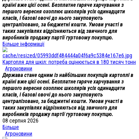
країні вже цієї осені. Безплатне гаряче харчування з
першого вересня охоплює школярів усіх одинадцяти
класів, і базові овочі до нього закуповують
централізовано, за бюджетні кошти. Умови участі в
таких закупівлях відрізняються від звичного для
виробників продажу партії гуртовому покупцю.
Більше інформації
Картопля для шкіл: потреба оцінюється в 180 тисяч тонн
Агроновини
Держава стане одним із найбільших покупців картоплі в
країні вже цієї осені. Безплатне гаряче харчування з
першого вересня охоплює школярів усіх одинадцяти
класів, і базові овочі до нього закуповують
централізовано, за бюджетні кошти. Умови участі в
таких закупівлях відрізняються від звичного для
виробників продажу партії гуртовому покупцю.
08 серпня 2026
Більше
Агроновини