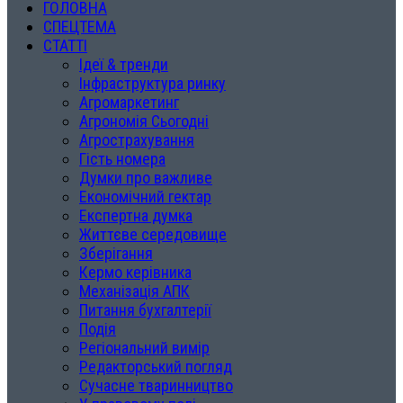
ГОЛОВНА
СПЕЦТЕМА
СТАТТІ
Ідеї & тренди
Інфраструктура ринку
Агромаркетинг
Агрономія Сьогодні
Агрострахування
Гість номера
Думки про важливе
Економічний гектар
Експертна думка
Життєве середовище
Зберігання
Кермо керівника
Механізація АПК
Питання бухгалтерії
Подія
Регіональний вимір
Редакторський погляд
Сучасне тваринництво