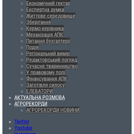
Економічний гектар
Експертна думка
Життєве середовище
Зберігання
Кермо керівника
Механізація АПК
Питання бухгалтерії
Подія
Регіональний вимір
Редакторський погляд
Сучасне тваринництво
У правовому полі
Фінансування АПК
Заготівля силосу
ЕЛЕВАТОРИ
АКТУАЛЬНА РОЗМОВА
АГРОРЕКОРДИ
АГРОРЕКОРДИ НОВИНИ
Twitter
Youtube