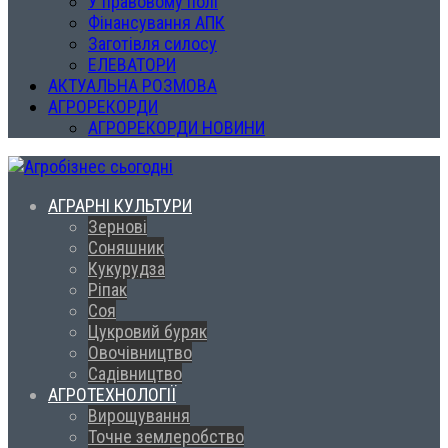
У правовому полі
Фінансування АПК
Заготівля силосу
ЕЛЕВАТОРИ
АКТУАЛЬНА РОЗМОВА
АГРОРЕКОРДИ
АГРОРЕКОРДИ НОВИНИ
АГРАРНІ КУЛЬТУРИ
Зернові
Соняшник
Кукурудза
Ріпак
Соя
Цукровий буряк
Овочівництво
Садівництво
АГРОТЕХНОЛОГІЇ
Вирощування
Точне землеробство