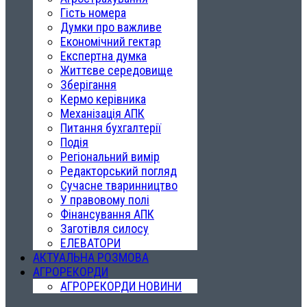
Гість номера
Думки про важливе
Економічний гектар
Експертна думка
Життєве середовище
Зберігання
Кермо керівника
Механізація АПК
Питання бухгалтерії
Подія
Регіональний вимір
Редакторський погляд
Сучасне тваринництво
У правовому полі
Фінансування АПК
Заготівля силосу
ЕЛЕВАТОРИ
АКТУАЛЬНА РОЗМОВА
АГРОРЕКОРДИ
АГРОРЕКОРДИ НОВИНИ