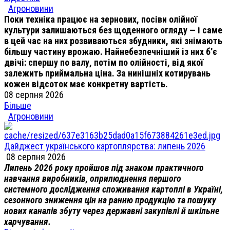
Агроновини
Поки техніка працює на зернових, посіви олійної
культури залишаються без щоденного огляду — і саме
в цей час на них розвиваються збудники, які знімають
більшу частину врожаю. Найнебезпечніший із них б'є
двічі: спершу по валу, потім по олійності, від якої
залежить приймальна ціна. За нинішніх котирувань
кожен відсоток має конкретну вартість.
08 серпня 2026
Більше
Агроновини
Дайджест українського картоплярства: липень 2026
08 серпня 2026
Липень 2026 року пройшов під знаком практичного
навчання виробників, оприлюднення першого
системного дослідження споживання картоплі в Україні,
сезонного зниження цін на ранню продукцію та пошуку
нових каналів збуту через державні закупівлі й шкільне
харчування.