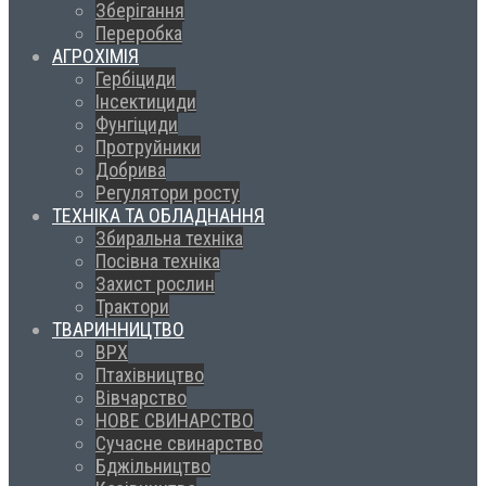
Зберігання
Переробка
АГРОХІМІЯ
Гербіциди
Інсектициди
Фунгіциди
Протруйники
Добрива
Регулятори росту
ТЕХНІКА ТА ОБЛАДНАННЯ
Збиральна техніка
Посівна техніка
Захист рослин
Трактори
ТВАРИННИЦТВО
ВРХ
Птахівництво
Вівчарство
НОВЕ СВИНАРСТВО
Сучасне свинарство
Бджільництво