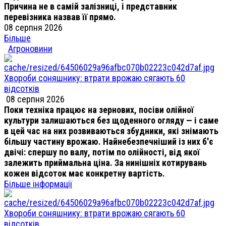
Причина не в самій залізниці, і представник
перевізника назвав її прямо.
08 серпня 2026
Більше
Агроновини
Хвороби соняшнику: втрати врожаю сягають 60
відсотків
08 серпня 2026
Поки техніка працює на зернових, посіви олійної
культури залишаються без щоденного огляду — і саме
в цей час на них розвиваються збудники, які знімають
більшу частину врожаю. Найнебезпечніший із них б'є
двічі: спершу по валу, потім по олійності, від якої
залежить приймальна ціна. За нинішніх котирувань
кожен відсоток має конкретну вартість.
Більше інформації
Хвороби соняшнику: втрати врожаю сягають 60
відсотків