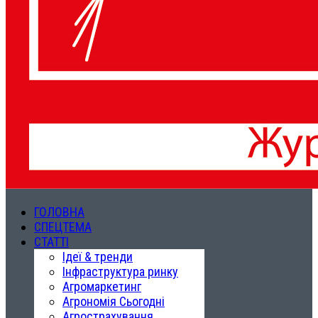
ГОЛОВНА
СПЕЦТЕМА
СТАТТІ
Ідеї & тренди
Інфраструктура ринку
Агромаркетинг
Агрономія Сьогодні
Агрострахування