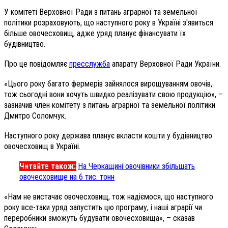
У комітеті Верховної Ради з питань аграрної та земельної
політики розраховують, що наступного року в Україні з'явиться
більше овочесховищ, адже уряд планує фінансувати їх
будівництво.
Про це повідомляє
пресслужба
апарату Верховної Ради України.
«Цього року багато фермерів зайнялося вирощуванням овочів,
тож сьогодні вони хочуть швидко реалізувати свою продукцію», –
зазначив член комітету з питань аграрної та земельної політики
Дмитро Соломчук.
Наступного року держава планує вкласти кошти у будівництво
овочесховищ в Україні.
Читайте також:
На Черкащині овочівники збільшать
овочесховище на 6 тис. тонн
«Нам не вистачає овочесховищ, тож надіємося, що наступного
року все-таки уряд запустить цю програму, і наші аграрії чи
переробники зможуть будувати овочесховища», – сказав