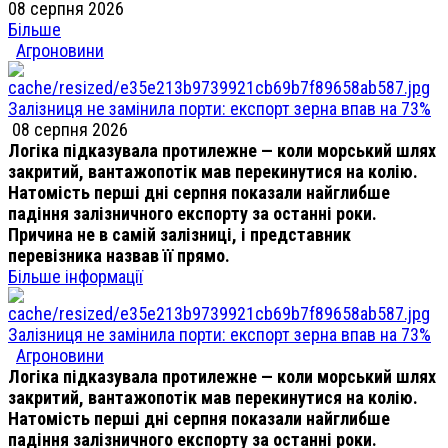
08 серпня 2026
Більше
Агроновини
Залізниця не замінила порти: експорт зерна впав на 73%
08 серпня 2026
Логіка підказувала протилежне — коли морський шлях
закритий, вантажопотік мав перекинутися на колію.
Натомість перші дні серпня показали найглибше
падіння залізничного експорту за останні роки.
Причина не в самій залізниці, і представник
перевізника назвав її прямо.
Більше інформації
Залізниця не замінила порти: експорт зерна впав на 73%
Агроновини
Логіка підказувала протилежне — коли морський шлях
закритий, вантажопотік мав перекинутися на колію.
Натомість перші дні серпня показали найглибше
падіння залізничного експорту за останні роки.