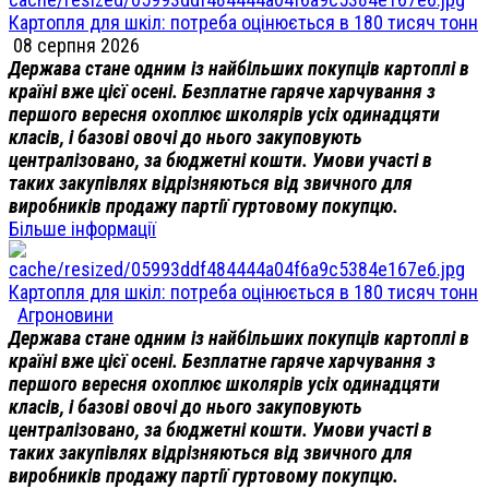
Картопля для шкіл: потреба оцінюється в 180 тисяч тонн
08 серпня 2026
Держава стане одним із найбільших покупців картоплі в
країні вже цієї осені. Безплатне гаряче харчування з
першого вересня охоплює школярів усіх одинадцяти
класів, і базові овочі до нього закуповують
централізовано, за бюджетні кошти. Умови участі в
таких закупівлях відрізняються від звичного для
виробників продажу партії гуртовому покупцю.
Більше інформації
Картопля для шкіл: потреба оцінюється в 180 тисяч тонн
Агроновини
Держава стане одним із найбільших покупців картоплі в
країні вже цієї осені. Безплатне гаряче харчування з
першого вересня охоплює школярів усіх одинадцяти
класів, і базові овочі до нього закуповують
централізовано, за бюджетні кошти. Умови участі в
таких закупівлях відрізняються від звичного для
виробників продажу партії гуртовому покупцю.