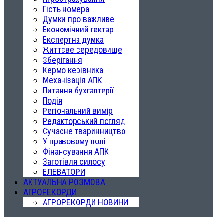
Гість номера
Думки про важливе
Економічний гектар
Експертна думка
Життєве середовище
Зберігання
Кермо керівника
Механізація АПК
Питання бухгалтерії
Подія
Регіональний вимір
Редакторський погляд
Сучасне тваринництво
У правовому полі
Фінансування АПК
Заготівля силосу
ЕЛЕВАТОРИ
АКТУАЛЬНА РОЗМОВА
АГРОРЕКОРДИ
АГРОРЕКОРДИ НОВИНИ