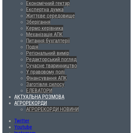
Економічний гектар
Експертна думка
Життєве середовище
Зберігання
Кермо керівника
Механізація АПК
Питання бухгалтерії
Подія
Регіональний вимір
Редакторський погляд
Сучасне тваринництво
У правовому полі
Фінансування АПК
Заготівля силосу
ЕЛЕВАТОРИ
АКТУАЛЬНА РОЗМОВА
АГРОРЕКОРДИ
АГРОРЕКОРДИ НОВИНИ
Twitter
Youtube