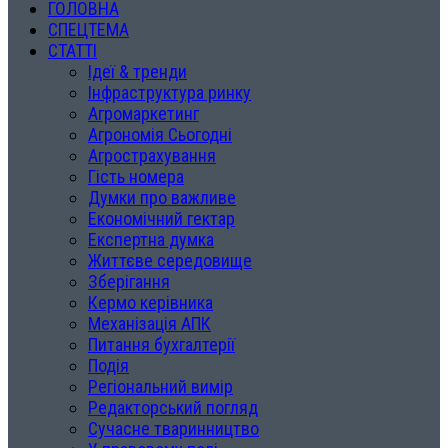
ГОЛОВНА
СПЕЦТЕМА
СТАТТІ
Ідеї & тренди
Інфраструктура ринку
Агромаркетинг
Агрономія Сьогодні
Агрострахування
Гість номера
Думки про важливе
Економічний гектар
Експертна думка
Життєве середовище
Зберігання
Кермо керівника
Механізація АПК
Питання бухгалтерії
Подія
Регіональний вимір
Редакторський погляд
Сучасне тваринництво