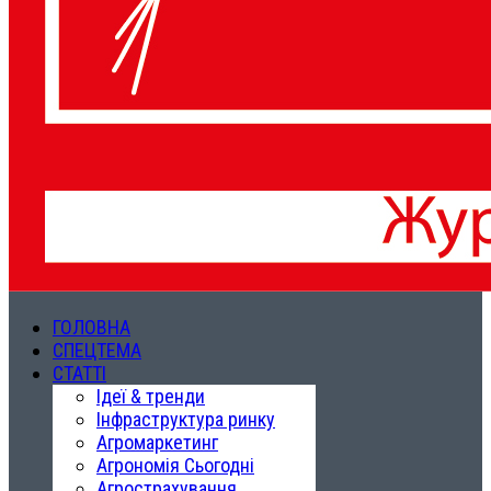
ГОЛОВНА
СПЕЦТЕМА
СТАТТІ
Ідеї & тренди
Інфраструктура ринку
Агромаркетинг
Агрономія Сьогодні
Агрострахування