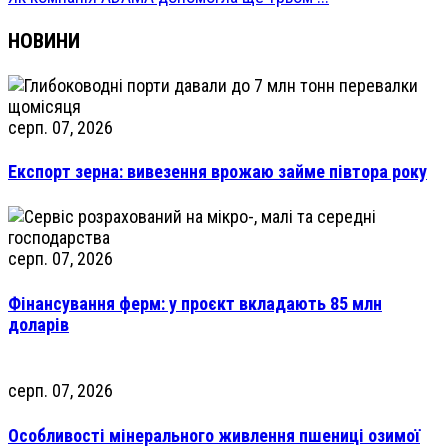
НОВИНИ
серп. 07, 2026
Експорт зерна: вивезення врожаю займе півтора року
серп. 07, 2026
Фінансування ферм: у проєкт вкладають 85 млн
доларів
серп. 07, 2026
Особливості мінерального живлення пшениці озимої