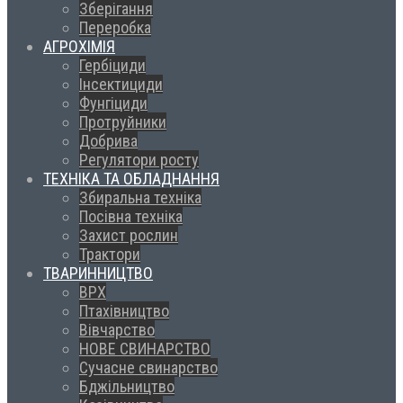
Зберігання
Переробка
АГРОХІМІЯ
Гербіциди
Інсектициди
Фунгіциди
Протруйники
Добрива
Регулятори росту
ТЕХНІКА ТА ОБЛАДНАННЯ
Збиральна техніка
Посівна техніка
Захист рослин
Трактори
ТВАРИННИЦТВО
ВРХ
Птахівництво
Вівчарство
НОВЕ СВИНАРСТВО
Сучасне свинарство
Бджільництво