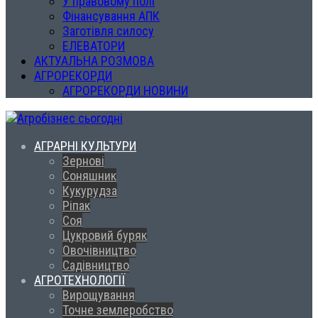
У правовому полі
Фінансування АПК
Заготівля силосу
ЕЛЕВАТОРИ
АКТУАЛЬНА РОЗМОВА
АГРОРЕКОРДИ
АГРОРЕКОРДИ НОВИНИ
АГРАРНІ КУЛЬТУРИ
Зернові
Соняшник
Кукурудза
Ріпак
Соя
Цукровий буряк
Овочівництво
Садівництво
АГРОТЕХНОЛОГІЇ
Вирощування
Точне землеробство