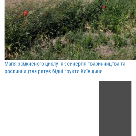
Магія замкненого циклу: як синергія тваринництва та
рослинництва рятує бідні ґрунти Київщини