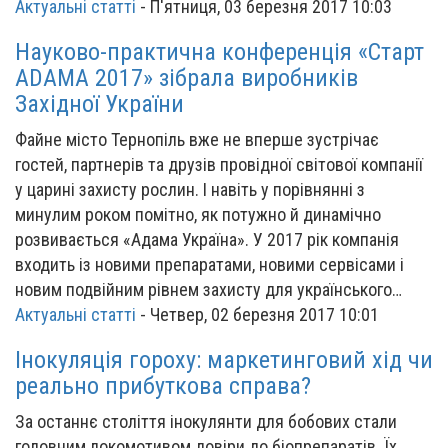
Актуальні статті
-
П'ятниця, 03 березня 2017 10:03
Науково-практична конференція «Старт
ADAMA 2017» зібрала виробників
Західної України
Файне місто Тернопіль вже не вперше зустрічає
гостей, партнерів та друзів провідної світової компанії
у царині захисту рослин. І навіть у порівнянні з
минулим роком помітно, як потужно й динамічно
розвивається «Адама Україна». У 2017 рік компанія
входить із новими препаратами, новими сервісами і
новим подвійним рівнем захисту для українського…
Актуальні статті
-
Четвер, 02 березня 2017 10:01
Інокуляція гороху: маркетинговий хід чи
реально прибуткова справа?
За останнє століття інокулянти для бобових стали
головним локомотивом довіри до біопрепаратів. Їх