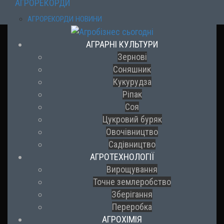
АГРОРЕКОРДИ
АГРОРЕКОРДИ НОВИНИ
АГРАРНІ КУЛЬТУРИ
Зернові
Соняшник
Кукурудза
Ріпак
Соя
Цукровий буряк
Овочівництво
Садівництво
АГРОТЕХНОЛОГІЇ
Вирощування
Точне землеробство
Зберігання
Переробка
АГРОХІМІЯ