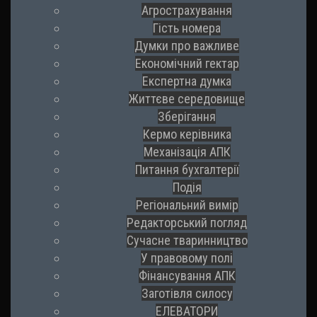
Агрострахування
Гість номера
Думки про важливе
Економічний гектар
Експертна думка
Життєве середовище
Зберігання
Кермо керівника
Механізація АПК
Питання бухгалтерії
Подія
Регіональний вимір
Редакторський погляд
Сучасне тваринництво
У правовому полі
Фінансування АПК
Заготівля силосу
ЕЛЕВАТОРИ