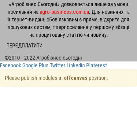
«Агробізнес Сьогодні» дозволяється лише за умови
посилання на
agro-business.com.ua
. Для новинних та
інтернет-видань обов'язковим є пряме, відкрите для
пошукових систем, гіперпосилання у першому абзаці
на процитовану статтю чи новину.
ПЕРЕДПЛАТИТИ
©2010 - 2022 Агробізнес сьогодні
Facebook
Google Plus
Twitter
Linkedin
Pinterest
Please publish modules in
offcanvas
position.