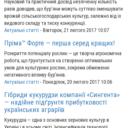
Науковий та практичний досвід незліченну кількість
разів доводив, що бур'яни можуть суттєво зменшувати
врожай сільськогосподарських культур, залежно від їх
видового складу та тиску конкуренції.
Актуальні статті
-
Вівторок, 21 лютого 2017 10:07
Пріма™ Форте — перша серед кращих!
Розкриття потенціалу рослин — це творча агрономічна
робота, що ґрунтується на створенні оптимальних
умов для культурних рослин, зокрема обмеженні
негативного впливу бур’янів.
Актуальні статті
-
Понеділок, 20 лютого 2017 10:06
Гібриди кукурудзи компанії «Сингента»
— надійне підґрунтя прибутковості
українських аграріїв
Кукурудза — одна з основних зернових культур в
Україні і в усьому світі. Інтенсифікація технології