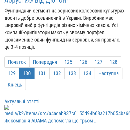
Абруста® від Дюпон!
Фунгіцидний сегмент на зернових колосових культурах
досить добре розвинений в Україні. Виробник має
широкий вибір фунгіцидів різних хімічних класів. Усі
компанії-оригінатори мають у своєму портфелі
щонайменше один фунгіцид на зернові, а, як правило,
це 3-4 позиції.
Початок
Попередня
125
126
127
128
129
130
131
132
133
134
Наступна
Кінець
Актуальні статті
Як компанія ADAMA допомогла ще трьом ...