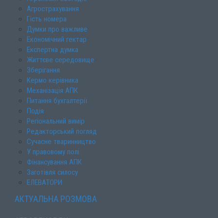
Агрострахування
Гість номера
Думки про важливе
Економічний гектар
Експертна думка
Життєве середовище
Зберігання
Кермо керівника
Механізація АПК
Питання бухгалтерії
Подія
Регіональний вимір
Редакторський погляд
Сучасне тваринництво
У правовому полі
Фінансування АПК
Заготівля силосу
ЕЛЕВАТОРИ
АКТУАЛЬНА РОЗМОВА