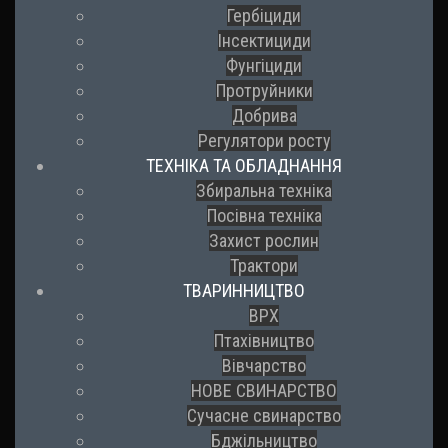
Гербіциди
Інсектициди
Фунгіциди
Протруйники
Добрива
Регулятори росту
ТЕХНІКА ТА ОБЛАДНАННЯ
Збиральна техніка
Посівна техніка
Захист рослин
Трактори
ТВАРИННИЦТВО
ВРХ
Птахівництво
Вівчарство
НОВЕ СВИНАРСТВО
Сучасне свинарство
Бджільництво