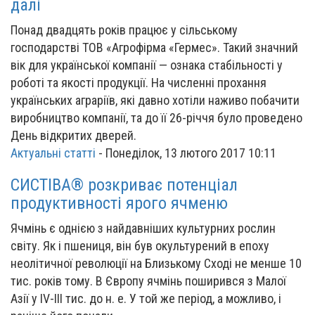
далі
Понад двадцять років працює у сільському
господарстві ТОВ «Агрофірма «Гермес». Такий значний
вік для української компанії — ознака стабільності у
роботі та якості продукції. На численні прохання
українських аграріїв, які давно хотіли наживо побачити
виробництво компанії, та до її 26-річчя було проведено
День відкритих дверей.
Актуальні статті
-
Понеділок, 13 лютого 2017 10:11
СИСТІВА® розкриває потенціал
продуктивності ярого ячменю
Ячмінь є однією з найдавніших культурних рослин
світу. Як і пшениця, він був окультурений в епоху
неолітичної революції на Близькому Сході не менше 10
тис. років тому. В Європу ячмінь поширився з Малої
Азії у IV-III тис. до н. е. У той же період, а можливо, і