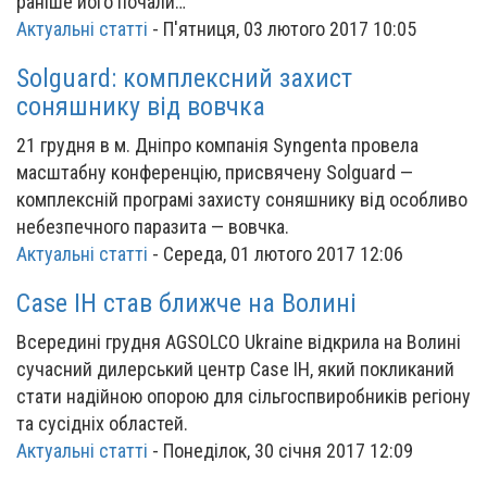
раніше його почали…
Актуальні статті
-
П'ятниця, 03 лютого 2017 10:05
Solguard: комплексний захист
соняшнику від вовчка
21 грудня в м. Дніпро компанія Syngenta провела
масштабну конференцію, присвячену Solguard —
комплексній програмі захисту соняшнику від особливо
небезпечного паразита — вовчка.
Актуальні статті
-
Середа, 01 лютого 2017 12:06
Case IH став ближче на Волині
Всередині грудня AGSOLCO Ukraine відкрила на Волині
сучасний дилерський центр Case IH, який покликаний
стати надійною опорою для сільгоспвиробників регіону
та сусідніх областей.
Актуальні статті
-
Понеділок, 30 січня 2017 12:09