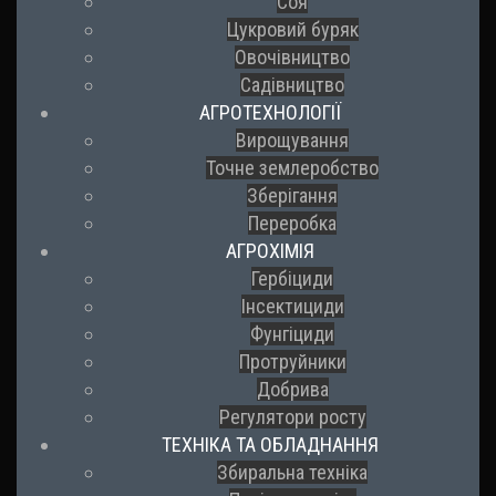
Соя
Цукровий буряк
Овочівництво
Садівництво
АГРОТЕХНОЛОГІЇ
Вирощування
Точне землеробство
Зберігання
Переробка
АГРОХІМІЯ
Гербіциди
Інсектициди
Фунгіциди
Протруйники
Добрива
Регулятори росту
ТЕХНІКА ТА ОБЛАДНАННЯ
Збиральна техніка