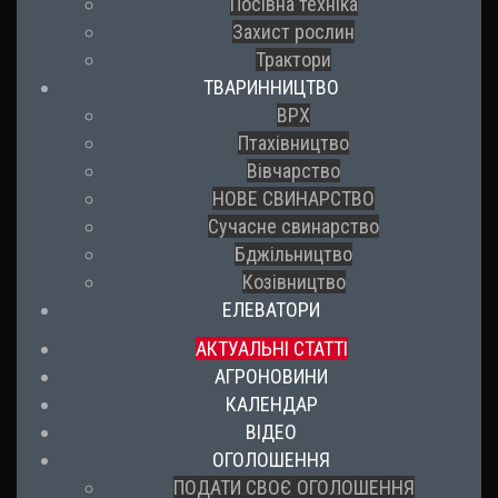
Посівна техніка
Захист рослин
Трактори
ТВАРИННИЦТВО
ВРХ
Птахівництво
Вівчарство
НОВЕ СВИНАРСТВО
Сучасне свинарство
Бджільництво
Козівництво
ЕЛЕВАТОРИ
АКТУАЛЬНІ СТАТТІ
АГРОНОВИНИ
КАЛЕНДАР
ВІДЕО
ОГОЛОШЕННЯ
ПОДАТИ СВОЄ ОГОЛОШЕННЯ