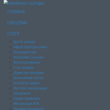
ГОЛОВНА
СПЕЦТЕМА
СТАТТІ
Ідеї & тренди
Інфраструктура ринку
Агромаркетинг
Агрономія Сьогодні
Агрострахування
Гість номера
Думки про важливе
Економічний гектар
Експертна думка
Життєве середовище
Зберігання
Кермо керівника
Механізація АПК
Питання бухгалтерії