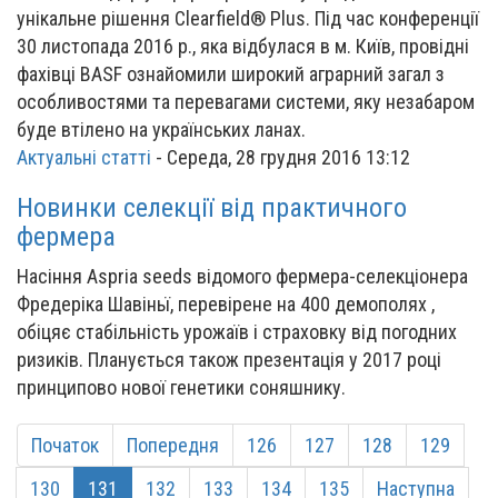
унікальне рішення Clearfield® Plus. Під час конференції
30 листопада 2016 р., яка відбулася в м. Київ, провідні
фахівці BASF ознайомили широкий аграрний загал з
особливостями та перевагами системи, яку незабаром
буде втілено на українських ланах.
Актуальні статті
-
Середа, 28 грудня 2016 13:12
Новинки селекції від практичного
фермера
Насіння Aspria seeds відомого фермера-селекціонера
Фредеріка Шавіньї, перевірене на 400 демополях ,
обіцяє стабільність урожаїв і страховку від погодних
ризиків. Планується також презентація у 2017 році
принципово нової генетики соняшнику.
Початок
Попередня
126
127
128
129
130
131
132
133
134
135
Наступна