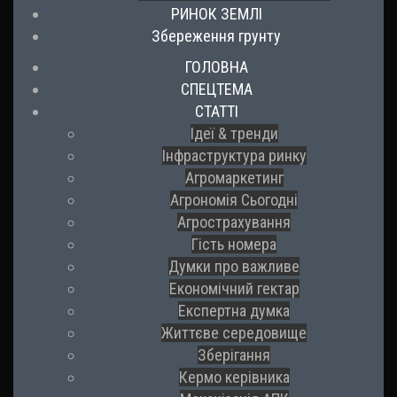
РИНОК ЗЕМЛІ
Збереження грунту
ГОЛОВНА
СПЕЦТЕМА
СТАТТІ
Ідеї & тренди
Інфраструктура ринку
Агромаркетинг
Агрономія Сьогодні
Агрострахування
Гість номера
Думки про важливе
Економічний гектар
Експертна думка
Життєве середовище
Зберігання
Кермо керівника