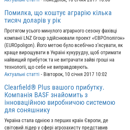
Помилка, що коштує аграрію кілька
тисяч доларів у рік
Протягом усього минулого аграрного сезону фахівці
компанії LNZ Group здійснювали проект «ЄВРОполігон»
(EUROpolіgon). Його метою було всебічно з’ясувати, як
краще вирощувати в Україні кукурудзу, щоб отримати
найвищий прибуток та не витрачати зайві гроші на
технології, що себе не виправдовують.
Актуальні статті
-
Вівторок, 10 січня 2017 10:02
Clearfield® Plus вашого прибутку.
Компанія BASF знайомить з
інноваційною виробничою системою
для соняшнику
Україна стала однією з перших країн Європи, де
світовий лідер у сфері агрозахисту представив