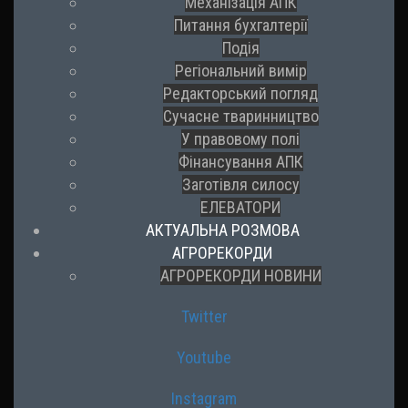
Механізація АПК
Питання бухгалтерії
Подія
Регіональний вимір
Редакторський погляд
Сучасне тваринництво
У правовому полі
Фінансування АПК
Заготівля силосу
ЕЛЕВАТОРИ
АКТУАЛЬНА РОЗМОВА
АГРОРЕКОРДИ
АГРОРЕКОРДИ НОВИНИ
Twitter
Youtube
Instagram