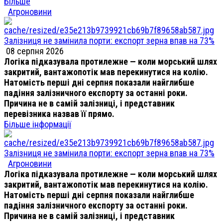
Більше
Агроновини
Залізниця не замінила порти: експорт зерна впав на 73%
08 серпня 2026
Логіка підказувала протилежне — коли морський шлях
закритий, вантажопотік мав перекинутися на колію.
Натомість перші дні серпня показали найглибше
падіння залізничного експорту за останні роки.
Причина не в самій залізниці, і представник
перевізника назвав її прямо.
Більше інформації
Залізниця не замінила порти: експорт зерна впав на 73%
Агроновини
Логіка підказувала протилежне — коли морський шлях
закритий, вантажопотік мав перекинутися на колію.
Натомість перші дні серпня показали найглибше
падіння залізничного експорту за останні роки.
Причина не в самій залізниці, і представник