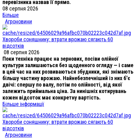
перевізника назвав її прямо.
08 серпня 2026
Більше
Агроновини
Хвороби соняшнику: втрати врожаю сягають 60
відсотків
08 серпня 2026
Поки техніка працює на зернових, посіви олійної
культури залишаються без щоденного огляду — і саме
в цей час на них розвиваються збудники, які знімають
більшу частину врожаю. Найнебезпечніший із них б'є
двічі: спершу по валу, потім по олійності, від якої
залежить приймальна ціна. За нинішніх котирувань
кожен відсоток має конкретну вартість.
Більше інформації
Хвороби соняшнику: втрати врожаю сягають 60
відсотків
Агроновини