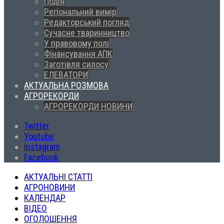
Подія
Регіональний вимір
Редакторський погляд
Сучасне тваринництво
У правовому полі
Фінансування АПК
Заготівля силосу
ЕЛЕВАТОРИ
АКТУАЛЬНА РОЗМОВА
АГРОРЕКОРДИ
АГРОРЕКОРДИ НОВИНИ
Twitter
Youtube
Instagram
Facebook
АКТУАЛЬНІ СТАТТІ
АГРОНОВИНИ
КАЛЕНДАР
ВІДЕО
ОГОЛОШЕННЯ