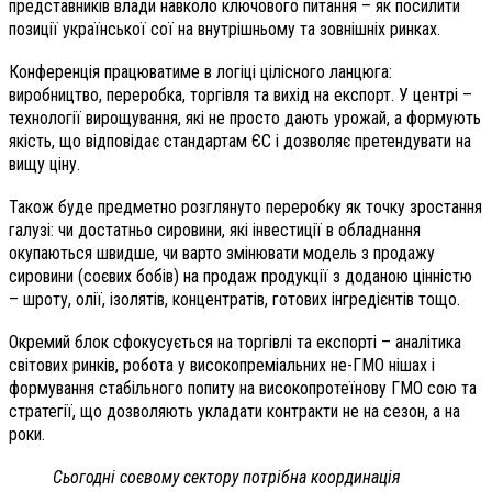
представників влади навколо ключового питання – як посилити
позиції української сої на внутрішньому та зовнішніх ринках.
Конференція працюватиме в логіці цілісного ланцюга:
виробництво, переробка, торгівля та вихід на експорт. У центрі –
технології вирощування, які не просто дають урожай, а формують
якість, що відповідає стандартам ЄС і дозволяє претендувати на
вищу ціну.
Також буде предметно розглянуто переробку як точку зростання
галузі: чи достатньо сировини, які інвестиції в обладнання
окупаються швидше, чи варто змінювати модель з продажу
сировини (соєвих бобів) на продаж продукції з доданою цінністю
– шроту, олії, ізолятів, концентратів, готових інгредієнтів тощо.
Окремий блок сфокусується на торгівлі та експорті – аналітика
світових ринків, робота у високопреміальних не-ГМО нішах і
формування стабільного попиту на високопротеїнову ГМО сою та
стратегії, що дозволяють укладати контракти не на сезон, а на
роки.
Сьогодні соєвому сектору потрібна координація