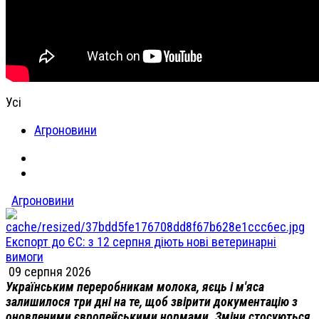
Усі
Агроновини
Агроновини
Експорт до ЄС: з 12 серпня діють нові ветеринарні
вимоги
09 серпня 2026
Українським переробникам молока, яєць і м'яса
залишилося три дні на те, щоб звірити документацію з
оновленими європейськими нормами. Зміни стосуються