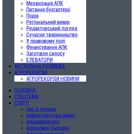
Механізація АПК
Питання бухгалтерії
Подія
Регіональний вимір
Редакторський погляд
Сучасне тваринництво
У правовому полі
Фінансування АПК
Заготівля силосу
ЕЛЕВАТОРИ
АКТУАЛЬНА РОЗМОВА
АГРОРЕКОРДИ
АГРОРЕКОРДИ НОВИНИ
ГОЛОВНА
СПЕЦТЕМА
СТАТТІ
Ідеї & тренди
Інфраструктура ринку
Агромаркетинг
Агрономія Сьогодні