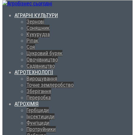
АГРАРНІ КУЛЬТУРИ
Зернові
Соняшник
Кукурудза
Ріпак
Соя
Цукровий буряк
Овочівництво
Садівництво
АГРОТЕХНОЛОГІЇ
Вирощування
Точне землеробство
Зберігання
Переробка
АГРОХІМІЯ
Гербіциди
Інсектициди
Фунгіциди
Протруйники