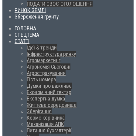
ПОДАТИ СВОЄ ОГОЛОШЕННЯ
РИНОК ЗЕМЛІ
Збереження грунту
ГОЛОВНА
СПЕЦТЕМА
СТАТТІ
Ідеї & тренди
Інфраструктура ринку
Агромаркетинг
Агрономія Сьогодні
Агрострахування
Гість номера
Думки про важливе
Економічний гектар
Експертна думка
Життєве середовище
Зберігання
Кермо керівника
Механізація АПК
Питання бухгалтерії