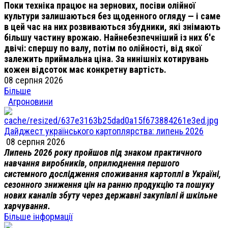
Поки техніка працює на зернових, посіви олійної
культури залишаються без щоденного огляду — і саме
в цей час на них розвиваються збудники, які знімають
більшу частину врожаю. Найнебезпечніший із них б'є
двічі: спершу по валу, потім по олійності, від якої
залежить приймальна ціна. За нинішніх котирувань
кожен відсоток має конкретну вартість.
08 серпня 2026
Більше
Агроновини
Дайджест українського картоплярства: липень 2026
08 серпня 2026
Липень 2026 року пройшов під знаком практичного
навчання виробників, оприлюднення першого
системного дослідження споживання картоплі в Україні,
сезонного зниження цін на ранню продукцію та пошуку
нових каналів збуту через державні закупівлі й шкільне
харчування.
Більше інформації