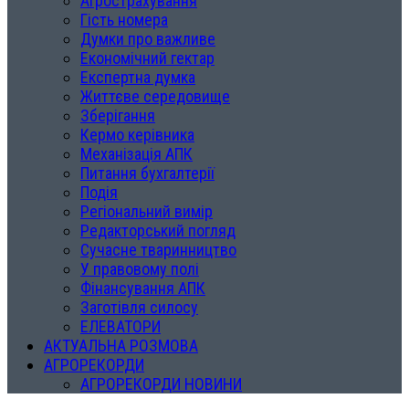
Агрострахування
Гість номера
Думки про важливе
Економічний гектар
Експертна думка
Життєве середовище
Зберігання
Кермо керівника
Механізація АПК
Питання бухгалтерії
Подія
Регіональний вимір
Редакторський погляд
Сучасне тваринництво
У правовому полі
Фінансування АПК
Заготівля силосу
ЕЛЕВАТОРИ
АКТУАЛЬНА РОЗМОВА
АГРОРЕКОРДИ
АГРОРЕКОРДИ НОВИНИ