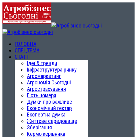
ГОЛОВНА
СПЕЦТЕМА
СТАТТІ
Ідеї & тренди
Інфраструктура ринку
Агромаркетинг
Агрономія Сьогодні
Агрострахування
Гість номера
Думки про важливе
Економічний гектар
Експертна думка
Життєве середовище
Зберігання
Кермо керівника