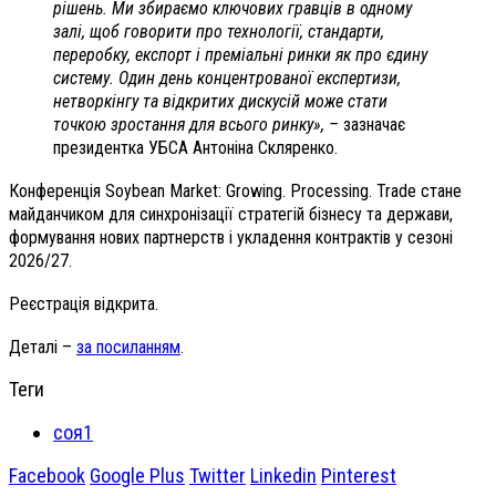
рішень. Ми збираємо ключових гравців в одному
залі, щоб говорити про технології, стандарти,
переробку, експорт і преміальні ринки як про єдину
систему. Один день концентрованої експертизи,
нетворкінгу та відкритих дискусій може стати
точкою зростання для всього ринку», –
зазначає
президентка УБСА Антоніна Скляренко.
Конференція Soybean Market: Growing. Processing. Trade стане
майданчиком для синхронізації стратегій бізнесу та держави,
формування нових партнерств і укладення контрактів у сезоні
2026/27.
Реєстрація відкрита.
Деталі –
за посиланням
.
Теги
соя1
Facebook
Google Plus
Twitter
Linkedin
Pinterest