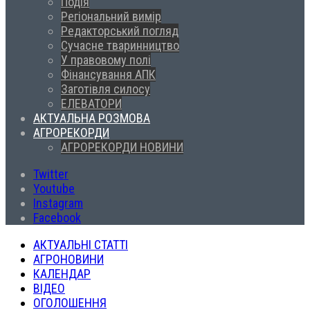
Подія
Регіональний вимір
Редакторський погляд
Сучасне тваринництво
У правовому полі
Фінансування АПК
Заготівля силосу
ЕЛЕВАТОРИ
АКТУАЛЬНА РОЗМОВА
АГРОРЕКОРДИ
АГРОРЕКОРДИ НОВИНИ
Twitter
Youtube
Instagram
Facebook
АКТУАЛЬНІ СТАТТІ
АГРОНОВИНИ
КАЛЕНДАР
ВІДЕО
ОГОЛОШЕННЯ