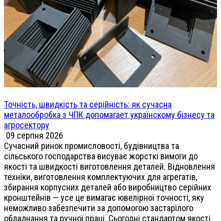
Точність, швидкість та серійність: як сучасна
металообробка з ЧПК допомагает українскому бізнесу та
агросектору
09 серпня 2026
Сучасний ринок промисловості, будівництва та
сільського господарства висуває жорсткі вимоги до
якості та швидкості виготовлення деталей. Відновлення
техніки, виготовлення комплектуючих для агрегатів,
збирання корпусних деталей або виробництво серійних
кронштейнів — усе це вимагає ювелірної точності, яку
неможливо забезпечити за допомогою застарілого
обладнання та ручної праці. Сьогодні стандартом якості