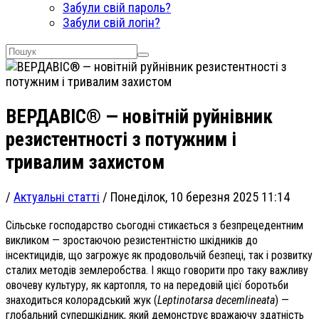
Забули свій пароль?
Забули свій логін?
ВЕРДАВІС® — новітній руйнівник
резистентності з потужним і
тривалим захистом
/
Актуальні статті
/
Понеділок, 10 березня 2025 11:14
Сільське господарство сьогодні стикається з безпрецедентним
викликом — зростаючою резистентністю шкідників до
інсектицидів, що загрожує як продовольчій безпеці, так і розвитку
сталих методів землеробства. І якщо говорити про таку важливу
овочеву культуру, як картопля, то на передовій цієї боротьби
знаходиться колорадський жук (
Leptinotarsa decemlineata
) —
глобальний супершкідник, який демонструє вражаючу здатність