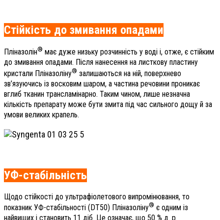
Стійкість до змивання опадами
®
Пліназолін
має дуже низьку розчинність у воді і, отже, є стійким
до змивання опадами. Після нанесення на листкову пластину
®
кристали Пліназоліну
залишаються на ній, поверхнево
зв’язуючись із восковим шаром, а частина речовини проникає
вглиб тканин трансламінарно. Таким чином, лише незначна
кількість препарату може бути змита під час сильного дощу й за
умови великих крапель.
УФ-стабільність
Щодо стійкості до ультрафіолетового випромінювання, то
®
показник УФ-стабільності (DT50) Пліназоліну
є одним із
найвищих і становить 11 діб. Це означає, що 50 % д. р.