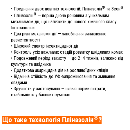
®
®
• Поєднання двох новітніх технологій: Пліназолін
та Зеон
®
• Пліназолін
— перша діюча речовина з унікальним
механізмом дії, що належить до нового хімічного класу
Ізоксазоліни
• Два різні механізми дії — запобігання виникненню
резистентності
• Широкий спектр інсектицидної дії
• Контроль усіх важливих стадій розвитку шкідливих комах
• Подовжений період захисту — до 2–4 тижнів, залежно від
культури та шкідника
• Додаткова акарицидна дія на рослиноїдних кліщів
• Відмінна стійкість до УФ-випромінювання та змивання
опадами
• Зручність у застосуванні — низькі норми витрати,
стабільність у бакових сумішах
®
Що таке технологія Пліназолін
?