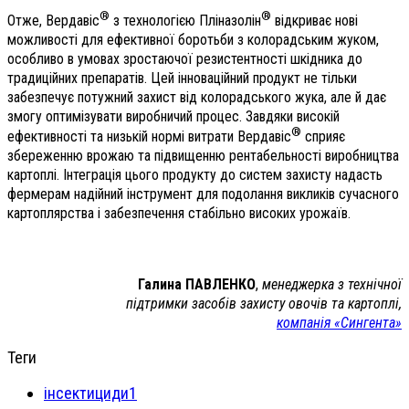
®
®
Отже, Вердавіс
з технологією Пліназолін
відкриває нові
можливості для ефективної боротьби з колорадським жуком,
особливо в умовах зростаючої резистентності шкідника до
традиційних препаратів. Цей інноваційний продукт не тільки
забезпечує потужний захист від колорадського жука, але й дає
змогу оптимізувати виробничий процес. Завдяки високій
®
ефективності та низькій нормі витрати Вердавіс
сприяє
збереженню врожаю та підвищенню рентабельності виробництва
картоплі. Інтеграція цього продукту до систем захисту надасть
фермерам надійний інструмент для подолання викликів сучасного
картоплярства і забезпечення стабільно високих урожаїв.
Галина ПАВЛЕНКО
,
менеджерка з технічної
підтримки засобів захисту овочів та картоплі,
компанія «Сингента»
Теги
інсектициди1