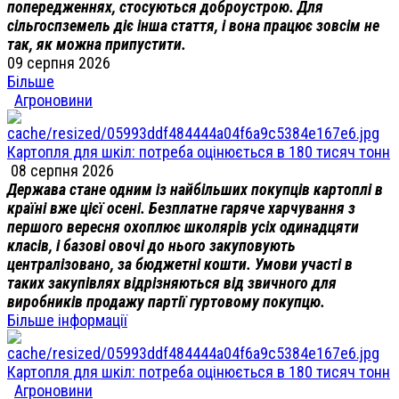
попередженнях, стосуються доброустрою. Для
сільгоспземель діє інша стаття, і вона працює зовсім не
так, як можна припустити.
09 серпня 2026
Більше
Агроновини
Картопля для шкіл: потреба оцінюється в 180 тисяч тонн
08 серпня 2026
Держава стане одним із найбільших покупців картоплі в
країні вже цієї осені. Безплатне гаряче харчування з
першого вересня охоплює школярів усіх одинадцяти
класів, і базові овочі до нього закуповують
централізовано, за бюджетні кошти. Умови участі в
таких закупівлях відрізняються від звичного для
виробників продажу партії гуртовому покупцю.
Більше інформації
Картопля для шкіл: потреба оцінюється в 180 тисяч тонн
Агроновини