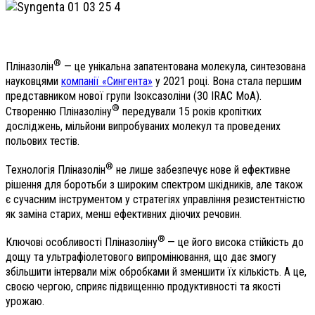
®
Пліназолін
— це унікальна запатентована молекула, синтезована
науковцями
компанії «Сингента»
у 2021 році. Вона стала першим
представником нової групи Ізоксазоліни (30 IRAC MoA).
®
Створенню Пліназоліну
передували 15 років кропітких
досліджень, мільйони випробуваних молекул та проведених
польових тестів.
®
Технологія Пліназолін
не лише забезпечує нове й ефективне
рішення для боротьби з широким спектром шкідників, але також
є сучасним інструментом у стратегіях управління резистентністю
як заміна старих, менш ефективних діючих речовин.
®
Ключові особливості Пліназоліну
— це його висока стійкість до
дощу та ультрафіолетового випромінювання, що дає змогу
збільшити інтервали між обробками й зменшити їх кількість. А це,
своєю чергою, сприяє підвищенню продуктивності та якості
урожаю.