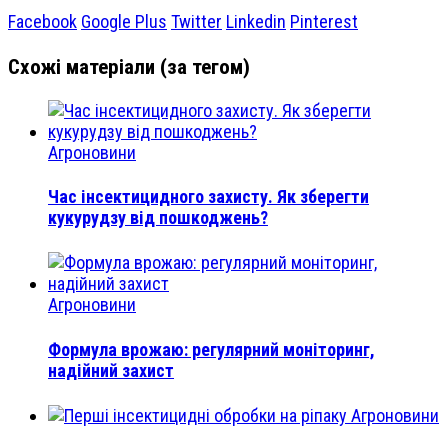
Facebook
Google Plus
Twitter
Linkedin
Pinterest
Схожі матеріали (за тегом)
Агроновини
Час інсектицидного захисту. Як зберегти
кукурудзу від пошкоджень?
Агроновини
Формула врожаю: регулярний моніторинг,
надійний захист
Агроновини