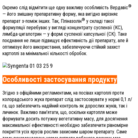
®
Окремо слід відмітити ще одну важливу особливість Вердавіс
— його змішану препаративну форму, яка вигідно вирізняє
®
препарат з-поміж інших. Так, Пліназолін
у складі такої
формуляції перебуває у вигляді концентрату суспензії (КС),
лямбда-цигалотрин — у формі суспензії капсульної (СК). Таке
поєднання не лише підвищує ефективність дії препарату, але й
оптимізує його використання, забезпечуючи стійкий захист
картоплі за мінімальної кількості обробок.
Особливості застосування продукту
Згідно з офіційними регламентами, на посівах картоплі проти
колорадського жука препарат слід застосовувати у нормі 0,1 л/
га, що забезпечить надійний контроль як дорослих жуків, так і
личинок. Важливо пам’ятати, що, оскільки картопля може
формувати досить потужну вегетативну масу, для досягнення
максимальної ефективності необхідно забезпечити рівномірне
покриття усіх ярусів рослин захисним шаром препарату. Саме