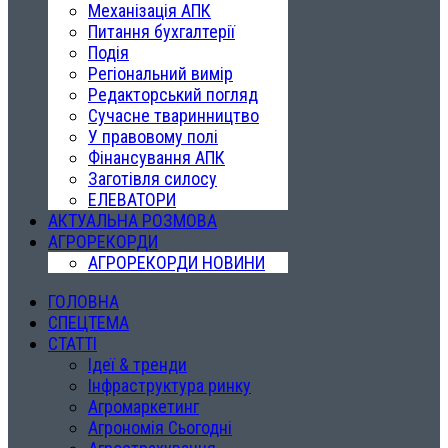
Механізація АПК
Питання бухгалтерії
Подія
Регіональний вимір
Редакторський погляд
Сучасне тваринництво
У правовому полі
Фінансування АПК
Заготівля силосу
ЕЛЕВАТОРИ
АКТУАЛЬНА РОЗМОВА
АГРОРЕКОРДИ
АГРОРЕКОРДИ НОВИНИ
ГОЛОВНА
СПЕЦТЕМА
СТАТТІ
Ідеї & тренди
Інфраструктура ринку
Агромаркетинг
Агрономія Сьогодні