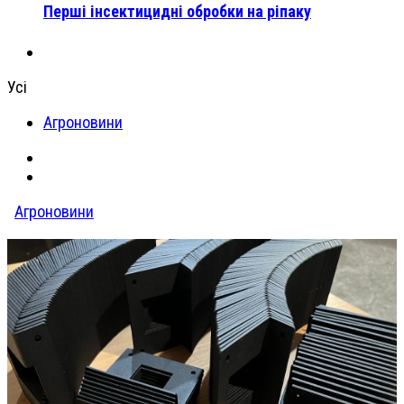
Перші інсектицидні обробки на ріпаку
Усі
Агроновини
Агроновини