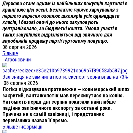
Держава стане одним із найбільших покупців картоплі в
країні вже цієї осені. Безплатне гаряче харчування з
першого вересня охоплює школярів усіх одинадцяти
класів, і базові овочі до нього закуповують
централізовано, за бюджетні кошти. Умови участі в
таких закупівлях відрізняються від звичного для
виробників продажу партії гуртовому покупцю.
08 серпня 2026
Більше
Агроновини
Залізниця не замінила порти: експорт зерна впав на 73%
08 серпня 2026
Логіка підказувала протилежне — коли морський шлях
закритий, вантажопотік мав перекинутися на колію.
Натомість перші дні серпня показали найглибше
падіння залізничного експорту за останні роки.
Причина не в самій залізниці, і представник
перевізника назвав її прямо.
Більше інформації