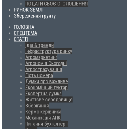
ПОДАТИ СВОЄ ОГОЛОШЕННЯ
РИНОК ЗЕМЛІ
Збереження грунту
ГОЛОВНА
СПЕЦТЕМА
СТАТТІ
Ідеї & тренди
Інфраструктура ринку
Агромаркетинг
Агрономія Сьогодні
Агрострахування
Гість номера
Думки про важливе
Економічний гектар
Експертна думка
Життєве середовище
Зберігання
Кермо керівника
Механізація АПК
Питання бухгалтерії