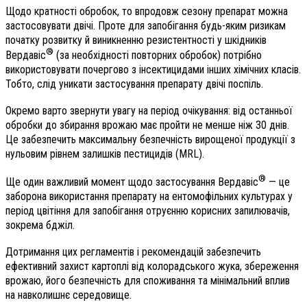
Щодо кратності обробок, то впродовж сезону препарат можна
застосовувати двічі. Проте для запобігання будь-яким ризикам
початку розвитку й виникненню резистентності у шкідників
®
Вердавіс
(за необхідності повторних обробок) потрібно
використовувати почергово з інсектицидами інших хімічних класів.
Тобто, слід уникати застосування препарату двічі поспіль.
Окремо варто звернути увагу на період очікування: від останньої
обробки до збирання врожаю має пройти не менше ніж 30 днів.
Це забезпечить максимальну безпечність вирощеної продукції з
нульовим рівнем залишків пестицидів (MRL).
®
Ще один важливий момент щодо застосування Вердавіс
— це
заборона використання препарату на ентомофільних культурах у
період цвітіння для запобігання отруєнню корисних запилювачів,
зокрема бджіл.
Дотримання цих регламентів і рекомендацій забезпечить
ефективний захист картоплі від колорадського жука, збереження
врожаю, його безпечність для споживання та мінімальний вплив
на навколишнє середовище.