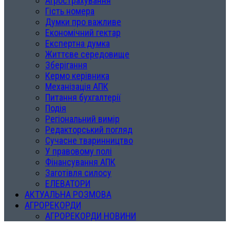
Агрострахування
Гість номера
Думки про важливе
Економічний гектар
Експертна думка
Життєве середовище
Зберігання
Кермо керівника
Механізація АПК
Питання бухгалтерії
Подія
Регіональний вимір
Редакторський погляд
Сучасне тваринництво
У правовому полі
Фінансування АПК
Заготівля силосу
ЕЛЕВАТОРИ
АКТУАЛЬНА РОЗМОВА
АГРОРЕКОРДИ
АГРОРЕКОРДИ НОВИНИ