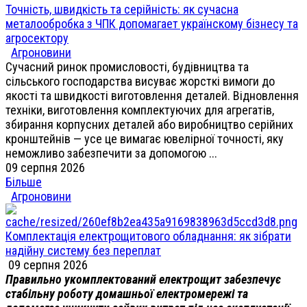
Точність, швидкість та серійність: як сучасна
металообробка з ЧПК допомагает українскому бізнесу та
агросектору
Агроновини
Сучасний ринок промисловості, будівництва та
сільського господарства висуває жорсткі вимоги до
якості та швидкості виготовлення деталей. Відновлення
техніки, виготовлення комплектуючих для агрегатів,
збирання корпусних деталей або виробництво серійних
кронштейнів — усе це вимагає ювелірної точності, яку
неможливо забезпечити за допомогою ...
09 серпня 2026
Більше
Агроновини
Комплектація електрощитового обладнання: як зібрати
надійну систему без переплат
09 серпня 2026
Правильно укомплектований електрощит забезпечує
стабільну роботу домашньої електромережі та