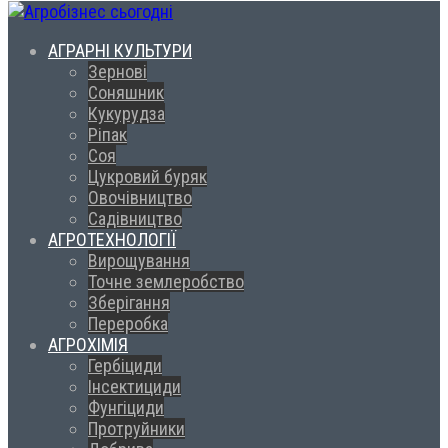
АГРАРНІ КУЛЬТУРИ
Зернові
Соняшник
Кукурудза
Ріпак
Соя
Цукровий буряк
Овочівництво
Садівництво
АГРОТЕХНОЛОГІЇ
Вирощування
Точне землеробство
Зберігання
Переробка
АГРОХІМІЯ
Гербіциди
Інсектициди
Фунгіциди
Протруйники