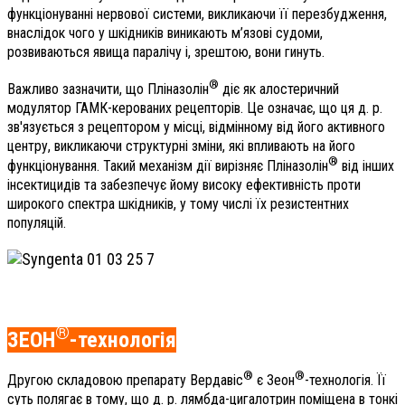
функціонуванні нервової системи, викликаючи її перезбудження,
внаслідок чого у шкідників виникають м’язові судоми,
розвиваються явища паралічу і, зрештою, вони гинуть.
®
Важливо зазначити, що Пліназолін
діє як алостеричний
модулятор ГАМК-керованих рецепторів. Це означає, що ця д. р.
зв'язується з рецептором у місці, відмінному від його активного
центру, викликаючи структурні зміни, які впливають на його
®
функціонування. Такий механізм дії вирізняє Пліназолін
від інших
інсектицидів та забезпечує йому високу ефективність проти
широкого спектра шкідників, у тому числі їх резистентних
популяцій.
®
ЗЕОН
-технологія
®
®
Другою складовою препарату Вердавіс
є Зеон
-технологія. Її
суть полягає в тому, що д. р. лямбда-цигалотрин поміщена в тонкі