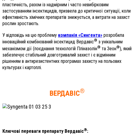
пластичність, разом із надмірним і часто невибірковим
застосуванням інсектицидів, призвела до критичної ситуації, коли
ефективність хімічних препаратів знижується, а витрати на захист
рослин зростають.
У відповідь на цю проблему
компанія «Сингента»
розробила
®
інноваційний комбінований інсектицид Вердавіс
з унікальним
®
®
механізмом дії (поєднання технологій Пліназолін
та Зеон
), який
забезпечує стабільний довготривалий захист і є відмінним
рішенням в антирезистентних програмах захисту на польових
культурах і картоплі.
®
ВЕРДАВІС
®
Ключові переваги препарату Вердавіс
: