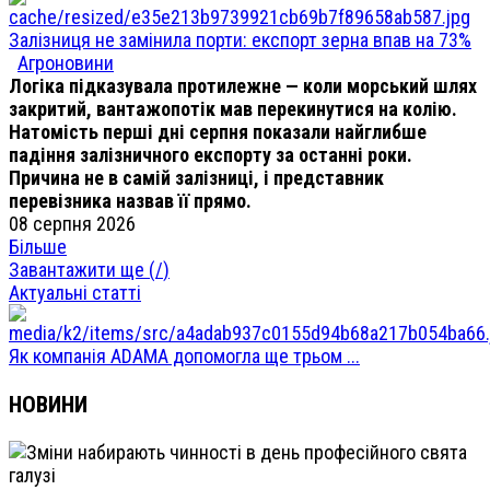
Залізниця не замінила порти: експорт зерна впав на 73%
Агроновини
Логіка підказувала протилежне — коли морський шлях
закритий, вантажопотік мав перекинутися на колію.
Натомість перші дні серпня показали найглибше
падіння залізничного експорту за останні роки.
Причина не в самій залізниці, і представник
перевізника назвав її прямо.
08 серпня 2026
Більше
Завантажити ще (
/
)
Актуальні статті
Як компанія ADAMA допомогла ще трьом ...
НОВИНИ