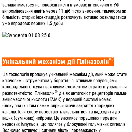
залишатиметься на поверхні листя в умовах інтенсивного УФ-
випромінювання навіть через 11 діб після внесення, тимчасом як
більшість старих інсектицидів розпочнуть активно розкладатися
уже впродовж перших 1,5 доби.
®
Унікальний механізм дії Пліназолін
Ця технологія пропонує унікальний механізм дії, який може стати
ключовим інструментом у боротьбі зі стійкими популяціями
колорадського жука і важливим елементом стратегії управління
®
резистентністю. Пліназолін
діє як антагоніст рецепторів гамма-
аміномасляної кислоти (ГАМК) у нервовій системі комах,
блокуючи їх і тим самим спричиняючи закриття хлоридних
каналів. Іони хлору перестають вивільнятися та надходити до
інших (суміжних) нейронів. Це викликає порушення передачі
нервових імпульсів, що полягає у блокуванні гальмівних сигналів.
Водночас активуючі сигнали діють і переважають у