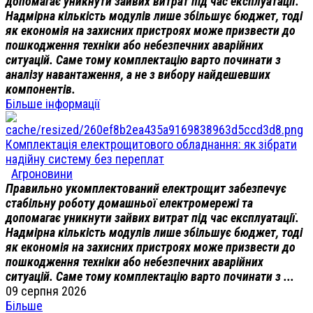
допомагає уникнути зайвих витрат під час експлуатації.
Надмірна кількість модулів лише збільшує бюджет, тоді
як економія на захисних пристроях може призвести до
пошкодження техніки або небезпечних аварійних
ситуацій. Саме тому комплектацію варто починати з
аналізу навантаження, а не з вибору найдешевших
компонентів.
Більше інформації
Комплектація електрощитового обладнання: як зібрати
надійну систему без переплат
Агроновини
Правильно укомплектований електрощит забезпечує
стабільну роботу домашньої електромережі та
допомагає уникнути зайвих витрат під час експлуатації.
Надмірна кількість модулів лише збільшує бюджет, тоді
як економія на захисних пристроях може призвести до
пошкодження техніки або небезпечних аварійних
ситуацій. Саме тому комплектацію варто починати з ...
09 серпня 2026
Більше