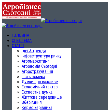
ГОЛОВНА
СПЕЦТЕМА
СТАТТІ
Ідеї & тренди
Інфраструктура ринку
Агромаркетинг
Агрономія Сьогодні
Агрострахування
Гість номера
Думки про важливе
Економічний гектар
Експертна думка
Життєве середовище
Зберігання
Кермо керівника