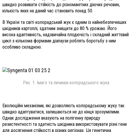
швидко розвивати стійкість до різноманітних діючих речовин,
кількість яких на даний час становить понад 50.
В Україні та світі колорадський жук є одним із найнебезпечніших
шкідників картоплі, здатним знищити до 80 % урожаю. Його
висока адаптивність, надзвичайна плодючість і складний життєвий
цикл з кількома формами діапаузи роблять боротьбу з ним
особливо складною.
Рис. 1. Імаго та личинки колорадського жука
Еволюційні механізми, які дозволяють колорадському жуку так
швидко адаптуватися, залишаються не до кінця зрозумілими.
Однак дослідження вказують на полігенну природу
резистентності та здатність шкідника використовувати різні гени
для досягнення стійкості в різних регіонах. Ця генетична