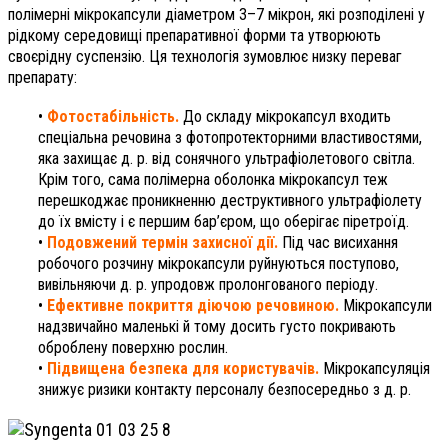
полімерні мікрокапсули діаметром 3–7 мікрон, які розподілені у
рідкому середовищі препаративної форми та утворюють
своєрідну суспензію. Ця технологія зумовлює низку переваг
препарату:
•
Фотостабільність.
До складу мікрокапсул входить
спеціальна речовина з фотопротекторними властивостями,
яка захищає д. р. від сонячного ультрафіолетового світла.
Крім того, сама полімерна оболонка мікрокапсул теж
перешкоджає проникненню деструктивного ультрафіолету
до їх вмісту і є першим бар’єром, що оберігає піретроїд.
•
Подовжений термін захисної дії.
Під час висихання
робочого розчину мікрокапсули руйнуються поступово,
вивільняючи д. р. упродовж пролонгованого періоду.
•
Ефективне покриття діючою речовиною.
Мікрокапсули
надзвичайно маленькі й тому досить густо покривають
оброблену поверхню рослин.
•
Підвищена безпека для користувачів.
Мікрокапсуляція
знижує ризики контакту персоналу безпосередньо з д. р.