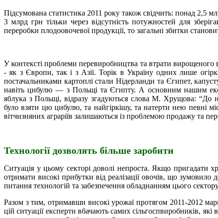
Підсумована статистика 2011 року також свідчить: понад 2,5 мл
3 млрд грн тільки через відсутність потужностей для зберіг
переробки плодоовочевої продукції, то загальні збитки станови
У контексті проблеми перевиробництва та втрати вирощеного в
- як з Європи, так і з Азії.
Торік в Україну одних лише огіркі
постачальниками картоплі стали Нідерланди та Єгипет, капусту 
навіть цибулю — з Польщі та Єгипту. А основним нашим експ
яблука з Польщі, відразу згадуються слова М. Хрущова: “До 
було взяти цю цибулю, та найгіркішу, та натерти нею певні міс
вітчизняних аграріїв залишаються із проблемою продажу та пер
Технології дозволять більше заробити
Ситуація у цьому секторі доволі непроста. Якщо пригадати хро
отримати високі прибутки від реалізації овочів, що зумовило
питання технологій та забезпечення обладнанням цього сектор
Разом з тим, отримавши високі урожаї протягом 2011-2012 мар
цій ситуації експерти вбачають самих сільгоспвиробників, які 