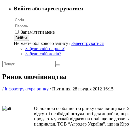
Ввійти або зареєструватися
Запам'ятати мене
Увійти
Не маєте облікового запису?
Зареєструватися
Забули свій пароль?
Забули свій логін?
Ринок овочівництва
/
Інфраструктура ринку
/
П'ятниця, 28 грудня 2012 16:15
Основною особливістю ринку овочівництва в Укр
відсутні необхідні потужності для доробки, пер
продають урожай відразу на полі, що не дозволяє
наприклад, ТОВ “Агродар Україна”, що на Кіро