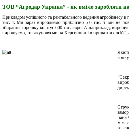
ТОВ “Агродар Україна” - як вміло заробляти н
Прикладом успішного та рентабельного ведення агробізнесу в 
тис. т. Ми зараз виробляємо приблизно 5-6 тис. т: ми не по
збирання горошку коштує 600 тис. євро. А наприклад, вирощува
вирощуємо, то закуповуємо на Херсонщині в приватних осіб”, -
Якіс
конку
“
Секр
вироб
дирек
Струк
замор
пана 
між с
зелен