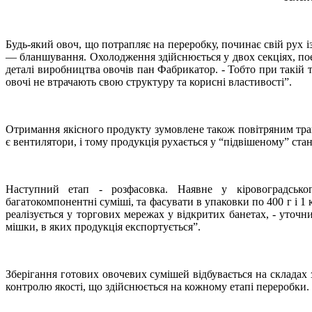
Будь-який овоч, що потрапляє на переробку, починає свій рух із 
— бланшування. Охолодження здійснюється у двох секціях, по
деталі виробництва овочів пан Фабрикатор. - Тобто при такій 
овочі не втрачають свою структуру та корисні властивості”.
Отримання якісного продукту зумовлене також повітряним тран
є вентилятори, і тому продукція рухається у “підвішеному” ста
Наступний етап - розфасовка. Наявне у кіровоградсько
багатокомпонентні суміші, та фасувати в упаковки по 400 г і 1
реалізується у торгових мережах у відкритих банетах, - уточн
мішки, в яких продукція експортується”.
Зберігання готових овочевих сумішей відбувається на складах
контролю якості, що здійснюється на кожному етапі переробки.