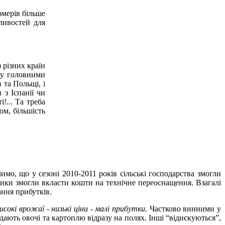
рмерів більше
ливостей для
 різних країн
оку головними
 та Польщі, і
з Іспанії чи
... Та треба
ом, більшість
имо, що у сезоні 2010-2011 років сільські господарства змогли
ники змогли вкласти кошти на технічне переоснащення. Взагалі
ання прибутків.
исокі врожаї - низькі ціни - малі прибутки
. Частково винними у
дають овочі та картоплю відразу на полях. Інші “віднєкуються”,