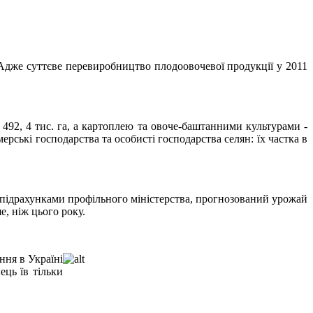
Адже суттєве перевиробництво плодоовочевої продукції у 2011
492, 4 тис. га, а картоплею та овоче-баштанними культурами -
ерські господарства та особисті господарства селян: їх частка в
и підрахунками профільного міністерства, прогнозований урожай
е, ніж цього року.
ння в Україні
ець їв тільки