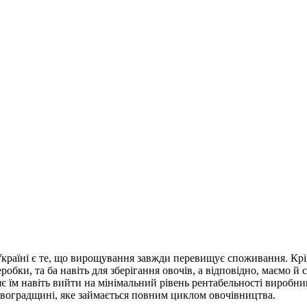
аїні є те, що вирощування завжди перевищує споживання. Крім т
еробки, та ба навіть для зберігання овочів, а відповідно, маємо
 їм навіть вийти на мінімальний рівень рентабельності виробницт
воградщині, яке займається повним циклом овочівництва.