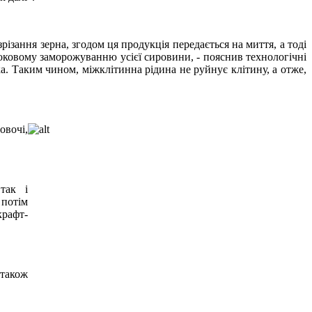
зрізання зерна, згодом ця продукція передається на миття, а тоді
ковому заморожуванню усієї сировини, - пояснив технологічні
а. Таким чином, міжклітинна рідина не руйнує клітину, а отже,
овочі,
так і
 потім
крафт-
 також