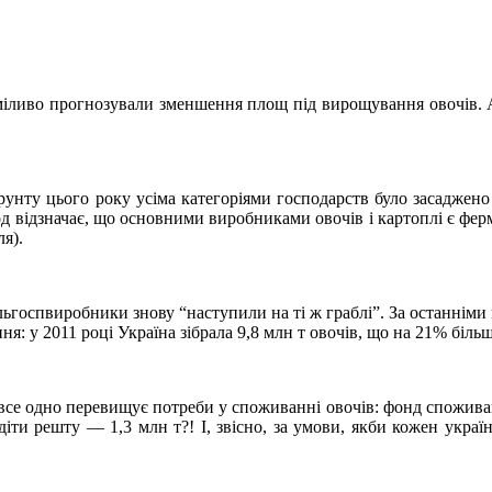
сміливо прогнозували зменшення площ під вирощування овочів. 
рунту цього року усіма категоріями господарств було засаджено 
од відзначає, що основними виробниками овочів і картоплі є ферм
ля).
сільгоспвиробники знову “наступили на ті ж граблі”. За останнім
я: у 2011 році Україна зібрала 9,8 млн т овочів, що на 21% більш
все одно перевищує потреби у споживанні овочів: фонд спожива
діти решту — 1,3 млн т?! І, звісно, за умови, якби кожен україн