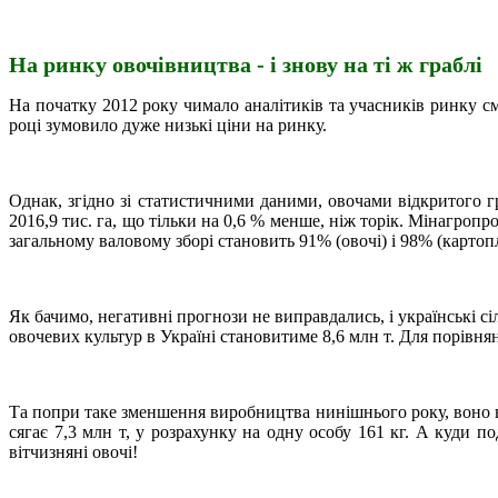
На ринку овочівництва - і знову на ті ж граблі
На початку 2012 року чимало аналітиків та учасників ринку 
році зумовило дуже низькі ціни на ринку.
Однак, згідно зі статистичними даними, овочами відкритого г
2016,9 тис. га, що тільки на 0,6 % менше, ніж торік. Мінагропр
загальному валовому зборі становить 91% (овочі) і 98% (картоп
Як бачимо, негативні прогнози не виправдались, і українські 
овочевих культур в Україні становитиме 8,6 млн т. Для порівнянн
Та попри таке зменшення виробництва нинішнього року, воно 
сягає 7,3 млн т, у розрахунку на одну особу 161 кг. А куди по
вітчизняні овочі!