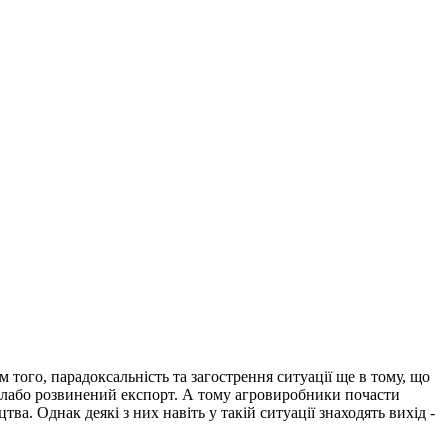
ого, парадоксальність та загострення ситуації ще в тому, що
 й слабо розвинений експорт. А тому агровиробники почасти
ва. Однак деякі з них навіть у такій ситуації знаходять вихід -