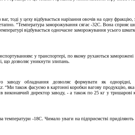
ваг, тоді у цеху відбувається нарізання овочів на одну фракцію, 
етапно. “Температура заморожування сягає -32С. Вона сприяє шо
температурі відбувається одночасне заморожування усього шматк
спортуванням: у транспортері, по якому рухаються заморожені 
ні, що дозволяє уникнути злипань.
го заводу обладнання дозволяє формувати як однорідні, 
 кг. “Ми також фасуємо в картонні коробки вагову продукцію, яка
ив виконавчий директор заводу, - а також по 25 кг у тришарові 
 за температури -18С. Чимало уваги на підприємстві приділяють