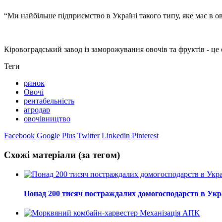
“
Ми найбільше підприємство в Україні такого типу, яке має в 
Кіровоградський завод із заморожування овочів та фруктів - це
Теги
ринок
Овочі
рентабельність
агродар
овочівництво
Facebook
Google Plus
Twitter
Linkedin
Pinterest
Схожі матеріали (за тегом)
Понад 200 тисяч постраждалих домогосподарств в Укра
Механізація АПК