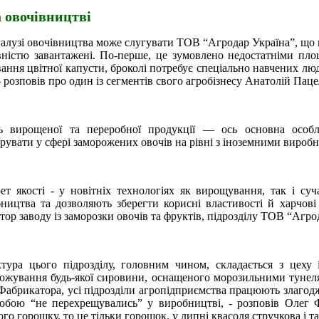
а овочівництві
галузі овочівництва може слугувати ТОВ “Агродар Україна”, що
вністю завантажені. По-перше, це зумовлено недостатніми пло
ння цвітної капусти, броколі потребує спеціально навчених люде
 розповів про один із сегментів свого агробізнесу Анатолій Пац
ть вирощеної та переробної продукції — ось основна особл
рувати у сфері заморожених овочів на рівні з іноземними вироб
ет якості - у новітніх технологіях як вирощування, так і суч
ництва та дозволяють зберегти корисні властивості й харчові
тор заводу із заморозки овочів та фруктів, підрозділу ТОВ “Агро
тура цього підрозділу, головним чином, складається з цеху 
ожування будь-якої сировини, оснащеного морозильними тунелям
Фабрикатора, усі підрозділи агропідприємства працюють злагод
обою “не перехрещувались” у виробництві, - розповів Олег 
ого горошку, то це тільки горошок, у липні квасоля стручкова і та