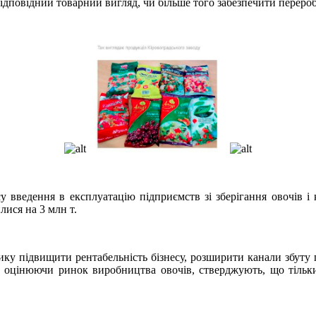
 відповідний товарний вигляд, чи більше того забезпечити перероб
введення в експлуатацію підприємств зі зберігання овочів і к
лися на 3 млн т.
у підвищити рентабельність бізнесу, розширити канали збуту пр
оцінюючи ринок виробництва овочів, стверджують, що тільки 