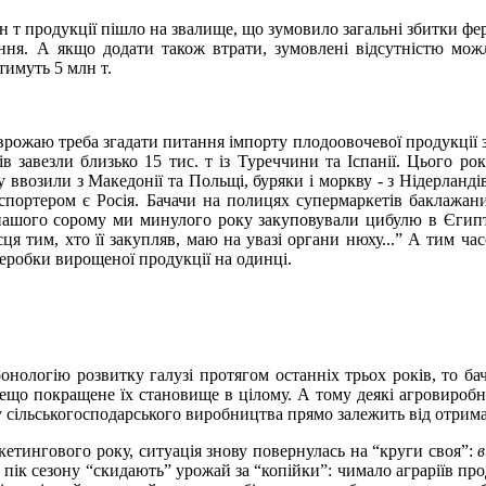
н т продукції пішло на звалище, що зумовило загальні збитки фе
ання. А якщо додати також втрати, зумовлені відсутністю мож
тимуть 5 млн т.
рожаю треба згадати питання імпорту плодоовочевої продукції з
в завезли близько 15 тис. т із Туреччини та Іспанії. Цього р
ввозили з Македонії та Польщі, буряки і моркву - з Нідерландів
ортером є Росія. Бачачи на полицях супермаркетів баклажани 
нашого сорому ми минулого року закуповували цибулю в Єгипті!
ця тим, хто її закупляв, маю на увазі органи нюху...” А тим час
еробки вирощеної продукції на одинці.
нологію розвитку галузі протягом останніх трьох років, то бач
 дещо покращене їх становище в цілому. А тому деякі агровироб
у сільськогосподарського виробництва прямо залежить від отрим
кетингового року, ситуація знову повернулась на “круги своя”:
в
в пік сезону “скидають” урожай за “копійки”: чимало аграріїв про