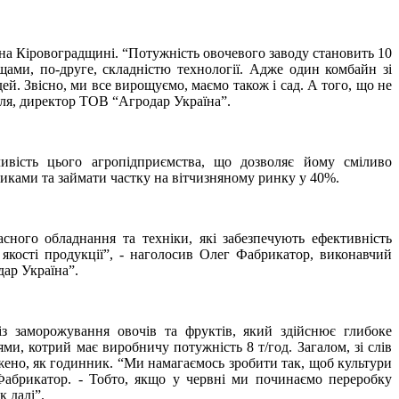
 на Кіровоградщині.
“
Потужність овочевого заводу становить 10
щами, по-друге, складністю технології. Адже один комбайн зі
й. Звісно, ми все вирощуємо, маємо також і сад. А того, що не
еля, директор ТОВ “Агродар Україна”.
ивість цього агропідприємства, що дозволяє йому сміливо
никами та займати частку на вітчизняному ринку у 40%.
асного обладнання та техніки, які забезпечують ефективність
 якості продукції”, - наголосив Олег Фабрикатор, виконавчий
дар Україна”.
із заморожування овочів та фруктів, який здійснює глибоке
и, котрий має виробничу потужність 8 т/год. Загалом, зі слів
жено, як годинник. “Ми намагаємось зробити так, щоб культури
Фабрикатор. - Тобто, якщо у червні ми починаємо переробку
к далі”.