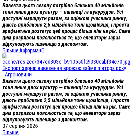
Вивезти цього сезону потрібно близько 40 мільйонів
тонн лише двох культур — пшениці та кукурудзи. Усі
доступні маршрути разом, за оцінкою учасника ринку,
дають приблизно 2,5 мільйона тонн щомісяця, і проста
арифметика розтягує цей процес більш ніж на рік. Саме
цим розривом пояснюється те, що елеватори зараз
відкуповують пшеницю з дисконтом.
Більше інформації
Експорт зерна: вивезення врожаю займе півтора року
Агроновини
Вивезти цього сезону потрібно близько 40 мільйонів
тонн лише двох культур — пшениці та кукурудзи. Усі
доступні маршрути разом, за оцінкою учасника ринку,
дають приблизно 2,5 мільйона тонн щомісяця, і проста
арифметика розтягує цей процес більш ніж на рік. Саме
цим розривом пояснюється те, що елеватори зараз
відкуповують пшеницю з дисконтом.
07 серпня 2026
Більше