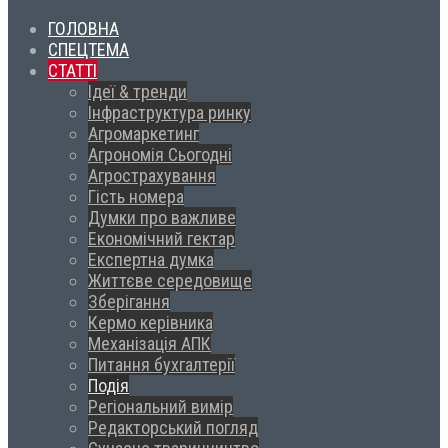
ГОЛОВНА
СПЕЦТЕМА
СТАТТІ
Ідеї & тренди
Інфраструктура ринку
Агромаркетинг
Агрономія Сьогодні
Агрострахування
Гість номера
Думки про важливе
Економічний гектар
Експертна думка
Життєве середовище
Зберігання
Кермо керівника
Механізація АПК
Питання бухгалтерії
Подія
Регіональний вимір
Редакторський погляд