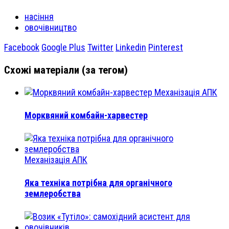
насіння
овочівництво
Facebook
Google Plus
Twitter
Linkedin
Pinterest
Схожі матеріали (за тегом)
Механізація АПК
Морквяний комбайн-харвестер
Механізація АПК
Яка техніка потрібна для органічного
землеробства