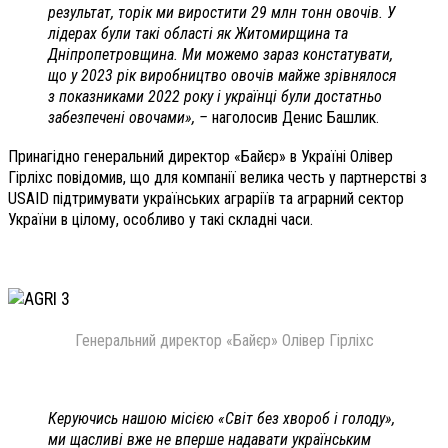
результат, торік ми виростити 29 млн тонн овочів. У
лідерах були такі області як Житомирщина та
Дніпропетровщина. Ми можемо зараз констатувати,
що у 2023 рік виробництво овочів майже зрівнялося
з показниками 2022 року і українці були достатньо
забезпечені овочами», –
наголосив Денис Башлик.
Принагідно генеральний директор «Байєр» в Україні Олівер
Гірліхс повідомив, що для компанії велика честь у партнерстві з
USAID підтримувати українських аграріїв та аграрний сектор
України в цілому, особливо у такі складні часи.
Генеральний директор «Байєр» Олівер Гірліхс
Керуючись нашою місією «Світ без хвороб і голоду»,
ми щасливі вже не вперше надавати українським