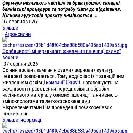
фермери називають частіше за брак грошей: складні
банківські процедури та потребу їхати до відділення.
Цільова аудиторія проєкту вимірюється ...
07 серпня 2026
Більше
Агроновини
Особливості мінерального живлення пшениці озимої
восени
07 серпня 2026
Осіння посівна кампанія озимих зернових культур
невдовзі розпочнеться. Тому водночас із традиційним
живленням фахівці
компанії Ukravit
наголошують на
важливості проведення передпосівної обробки
насіннєвого матеріалу озимих пшениці та ячменю L-
амінокислотами та легкозасвоюваними
мікроелементами і на проведенні позакореневих
підживлень.
Більше інформації