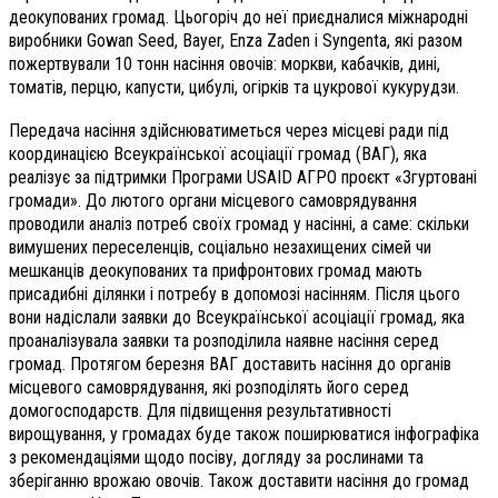
деокупованих громад. Цьогоріч до неї приєдналися міжнародні
виробники Gowan Seed, Bayer, Enza Zaden і Syngenta, які разом
пожертвували 10 тонн насіння овочів: моркви, кабачків, дині,
томатів, перцю, капусти, цибулі, огірків та цукрової кукурудзи.
Передача насіння здійснюватиметься через місцеві ради під
координацією Всеукраїнської асоціації громад (ВАГ), яка
реалізує за підтримки Програми USAID АГРО проєкт «Згуртовані
громади». До лютого органи місцевого самоврядування
проводили аналіз потреб своїх громад у насінні, а саме: скільки
вимушених переселенців, соціально незахищених сімей чи
мешканців деокупованих та прифронтових громад мають
присадибні ділянки і потребу в допомозі насінням. Після цього
вони надіслали заявки до Всеукраїнської асоціації громад, яка
проаналізувала заявки та розподілила наявне насіння серед
громад. Протягом березня ВАГ доставить насіння до органів
місцевого самоврядування, які розподілять його серед
домогосподарств. Для підвищення результативності
вирощування, у громадах буде також поширюватися інфографіка
з рекомендаціями щодо посіву, догляду за рослинами та
зберіганню врожаю овочів. Також доставити насіння до громад