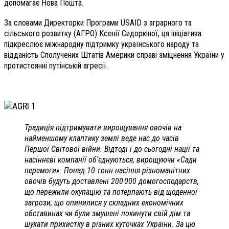
допомагає Нова Пошта.
За словами Директорки Програми USAID з аграрного та
сільського розвитку (АГРО) Ксенії Сидоркіної, ця ініціатива
підкреслює міжнародну підтримку українського народу та
відданість Сполучених Штатів Америки справі зміцнення України у
протистоянні путінській агресії.
Традиція підтримувати вирощування овочів на
найменшому клаптику землі веде нас до часів
Першої Світової війни. Відтоді і до сьогодні нації та
насіннєві компанії об’єднуються, вирощуючи «Сади
перемоги». Понад 10 тонн насіння різноманітних
овочів будуть доставлені 200 000 домогосподарств,
що пережили окупацію та потерпають від щоденної
загрози, що опинилися у складних економічних
обставинах чи були змушені покинути свій дім та
шукати прихистку в різних куточках України. За цю