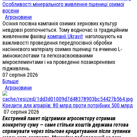
Особливості мінерального живлення пшениці озимої
восени
Агроновини
Осіння посівна кампанія озимих зернових культур
невдовзі розпочнеться. Тому водночас із традиційним
живленням фахівці
компанії Ukravit
наголошують на
важливості проведення передпосівної обробки
насіннєвого матеріалу озимих пшениці та ячменю L-
амінокислотами та легкозасвоюваними
мікроелементами і на проведенні позакореневих
підживлень.
07 серпня 2026
Більше
Агроновини
Кредити для аграріїв: 80 млрд проти потрібних 500 млрд
07 серпня 2026
Екстрений пакет підтримки агросектору отримав
конкретну суму — саме стільки коштів держава готова
спрямувати через пільгове кредитування після зупинки