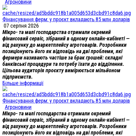
Агроновини
Фінансування ферм: у проєкт вкладають 85 млн доларів
07 серпня 2026
Мікро- та малі господарства отримали окремий
фінансовий сервіс, зібраний в одному онлайн-кабінеті —
від рахунку до маркетплейсу агротоварів. Розробники
позиціонують його як відповідь на дві проблеми, які
фермери називають частіше за брак грошей: складні
банківські процедури та потребу їхати до відділення.
Цільова аудиторія проєкту вимірюється мільйоном
підприємств.
Більше інформації
Фінансування ферм: у проєкт вкладають 85 млн доларів
Агроновини
Мікро- та малі господарства отримали окремий
фінансовий сервіс, зібраний в одному онлайн-кабінеті —
від рахунку до маркетплейсу агротоварів. Розробники
позиціонують його як відповідь на дві проблеми, які