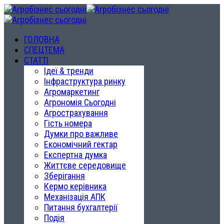
ГОЛОВНА
СПЕЦТЕМА
СТАТТІ
Ідеї & тренди
Інфраструктура ринку
Агромаркетинг
Агрономія Сьогодні
Агрострахування
Гість номера
Думки про важливе
Економічний гектар
Експертна думка
Життєве середовище
Зберігання
Кермо керівника
Механізація АПК
Питання бухгалтерії
Подія