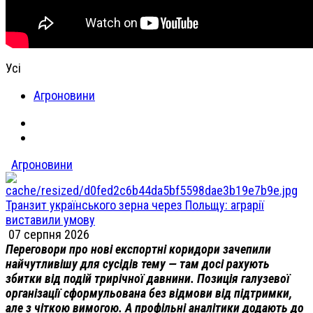
Усі
Агроновини
Агроновини
Транзит українського зерна через Польщу: аграрії
виставили умову
07 серпня 2026
Переговори про нові експортні коридори зачепили
найчутливішу для сусідів тему — там досі рахують
збитки від подій трирічної давнини. Позиція галузевої
організації сформульована без відмови від підтримки,
але з чіткою вимогою. А профільні аналітики додають до