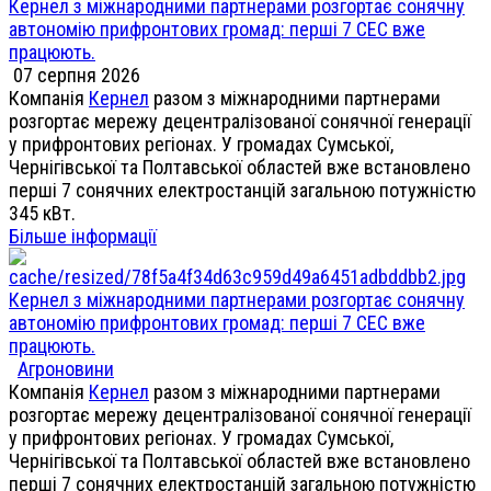
Кернел з міжнародними партнерами розгортає сонячну
автономію прифронтових громад: перші 7 СЕС вже
працюють.
07 серпня 2026
Компанія
Кернел
разом з міжнародними партнерами
розгортає мережу децентралізованої сонячної генерації
у прифронтових регіонах. У громадах Сумської,
Чернігівської та Полтавської областей вже встановлено
перші 7 сонячних електростанцій загальною потужністю
345 кВт.
Більше інформації
Кернел з міжнародними партнерами розгортає сонячну
автономію прифронтових громад: перші 7 СЕС вже
працюють.
Агроновини
Компанія
Кернел
разом з міжнародними партнерами
розгортає мережу децентралізованої сонячної генерації
у прифронтових регіонах. У громадах Сумської,
Чернігівської та Полтавської областей вже встановлено
перші 7 сонячних електростанцій загальною потужністю