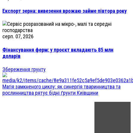
Експорт зерна: вивезення врожаю займе півтора року
серп. 07, 2026
Фінансування ферм: у проєкт вкладають 85 млн
доларів
Збереження грунту
Магія замкненого циклу: як синергія тваринництва та
рослинництва рятує бідні ґрунти Київщини