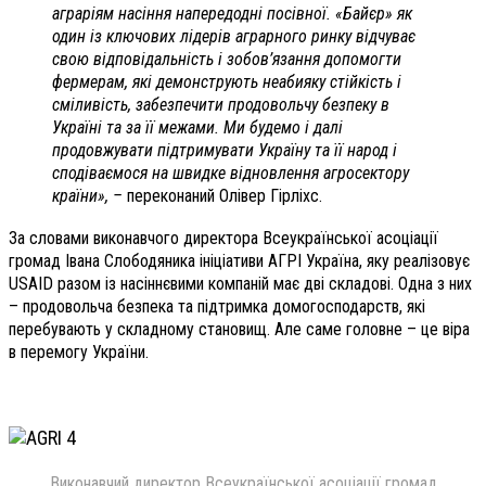
аграріям насіння напередодні посівної. «Байєр» як
один із ключових лідерів аграрного ринку відчуває
свою відповідальність і зобов’язання допомогти
фермерам, які демонструють неабияку стійкість і
сміливість, забезпечити продовольчу безпеку в
Україні та за її межами. Ми будемо і далі
продовжувати підтримувати Україну та її народ і
сподіваємося на швидке відновлення агросектору
країни», –
переконаний Олівер Гірліхс.
За словами виконавчого директора Всеукраїнської асоціації
громад Івана Слободяника ініціативи АГРІ Україна, яку реалізовує
USAID разом із насіннєвими компаній має дві складові. Одна з них
– продовольча безпека та підтримка домогосподарств, які
перебувають у складному становищ. Але саме головне – це віра
в перемогу України.
Виконавчий директор Всеукраїнської асоціації громад