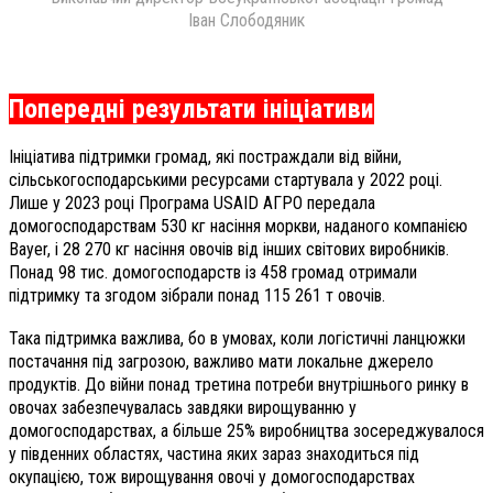
Іван Слободяник
Попередні результати ініціативи
Ініціатива підтримки громад, які постраждали від війни,
сільськогосподарськими ресурсами стартувала у 2022 році.
Лише у 2023 році Програма USAID АГРО передала
домогосподарствам 530 кг насіння моркви, наданого компанією
Bayer, і 28 270 кг насіння овочів від інших світових виробників.
Понад 98 тис. домогосподарств із 458 громад отримали
підтримку та згодом зібрали понад 115 261 т овочів.
Така підтримка важлива, бо в умовах, коли логістичні ланцюжки
постачання під загрозою, важливо мати локальне джерело
продуктів. До війни понад третина потреби внутрішнього ринку в
овочах забезпечувалась завдяки вирощуванню у
домогосподарствах, а більше 25% виробництва зосереджувалося
у південних областях, частина яких зараз знаходиться під
окупацією, тож вирощування овочі у домогосподарствах