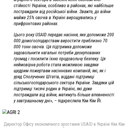
стійкості України, особливо в районах, які найбільше
постраждали від російської війни. Зважте, до війни
майже 25% овочів в Україні вирощувались у
прифронтових районах.
Цього року USAID передає насіння, яке допоможе 200
000 домогосподарствам виростити приблизно 70
000 тонн овочів. Ця підтримка допоможе
задовольнити нагальні потреби деокупованих
громад і посилити їхню продовольчу безпеку. Ця
неймовірна робота стала можливою завдяки
щедрим пожертвам насіннєвих компаній, які, як і
уряд Сполучених Штатів, віддані підтримці
сільськогосподарського сектора України. Завдяки цій
підтримці тисячі родин в Україні, які дуже
постраждали від війни, матимуть більше впевненості
у завтрашньому дні», –
підкреслила Кім Кім Йї.
Директор Офісу економічного зростання USAID в Україні Кім Кім