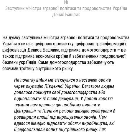
Йї
Заступник міністра аграрної політики та продовольства України
Денис Башлик
На думку заступника міністра аграрної політики та продовольства
України з питань цифрового розвитку, цифрових трансформацій і
цифровізації Дениса Башлика, підтримка домогосподарств – це
також підтримка економіки країни й забезпечення продовольчої
безпеки українців. Саме домогосподарства забезпечують
овочами третину внутрішнього ринку.
На початку війни ми зіткнулися з нестачею овочів
через окупацію Південної України. Багатьом людям
довелося покинути свої домогосподарства або
відновлювати їх після деокупації. У доволі короткі
терміни нам вдалося цю проблему вирішити.
Центральні та Північні регіони швидко зреагували й
розширили площі під вирощування овочів. Нам
вдалося швидко відновити обсяги виробництва, які
б задовольняли попит внутрішнього ринку. І як