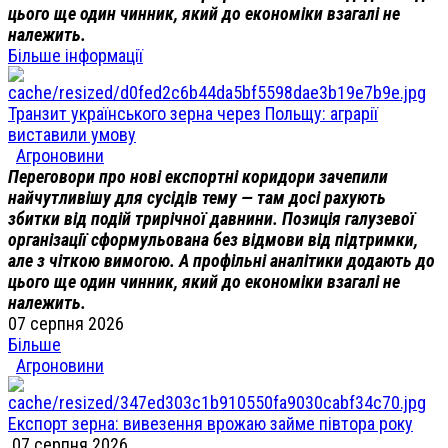
цього ще один чинник, який до економіки взагалі не
належить.
Більше інформації
Транзит українського зерна через Польщу: аграрії
виставили умову
Агроновини
Переговори про нові експортні коридори зачепили
найчутливішу для сусідів тему — там досі рахують
збитки від подій трирічної давнини. Позиція галузевої
організації сформульована без відмови від підтримки,
але з чіткою вимогою. А профільні аналітики додають до
цього ще один чинник, який до економіки взагалі не
належить.
07 серпня 2026
Більше
Агроновини
Експорт зерна: вивезення врожаю займе півтора року
07 серпня 2026