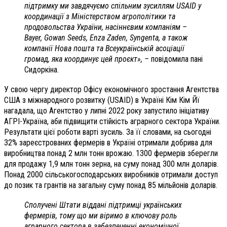
підтримку ми завдячуємо спільним зусиллям USAID у
координації з Міністерством агрополітики та
продовольства України, насіннєвим компаніям –
Bayer, Gowan Seeds, Enza Zaden, Syngenta, а також
компанії Нова пошта та Всеукраїнській асоціації
громад, яка координує цей проєкт», –
повідомила пані
Сидоркіна.
У свою чергу директор Офісу економічного зростання Агентства
США з міжнародного розвитку (USAID) в Україні Кім Кім Йї
нагадала, що Агентство у липні 2022 року запустило ініціативу
АГРІ-Україна, аби підвищити стійкість аграрного сектора України.
Результати цієї роботи варті зусиль. За її словами, на сьогодні
32% зареєстрованих фермерів в Україні отримали добрива для
виробництва понад 2 млн тонн врожаю. 1300 фермерів зберегли
для продажу 1,9 млн тонн зерна, на суму понад 300 млн доларів.
Понад 2000 сільськогосподарських виробників отримали доступ
до позик та грантів на загальну суму понад 85 мільйонів доларів.
Сполучені Штати віддані підтримці українських
фермерів, тому що ми віримо в ключову роль
аграрного сектора в забезпеченні економічної