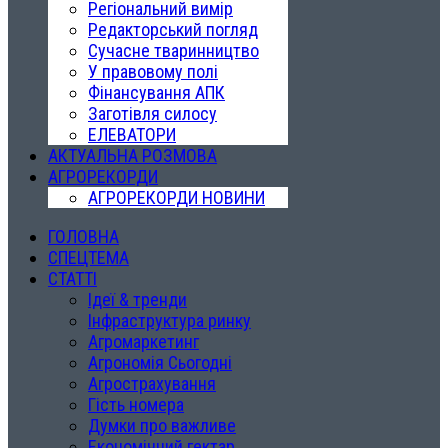
Регіональний вимір
Редакторський погляд
Сучасне тваринництво
У правовому полі
Фінансування АПК
Заготівля силосу
ЕЛЕВАТОРИ
АКТУАЛЬНА РОЗМОВА
АГРОРЕКОРДИ
АГРОРЕКОРДИ НОВИНИ
ГОЛОВНА
СПЕЦТЕМА
СТАТТІ
Ідеї & тренди
Інфраструктура ринку
Агромаркетинг
Агрономія Сьогодні
Агрострахування
Гість номера
Думки про важливе
Економічний гектар