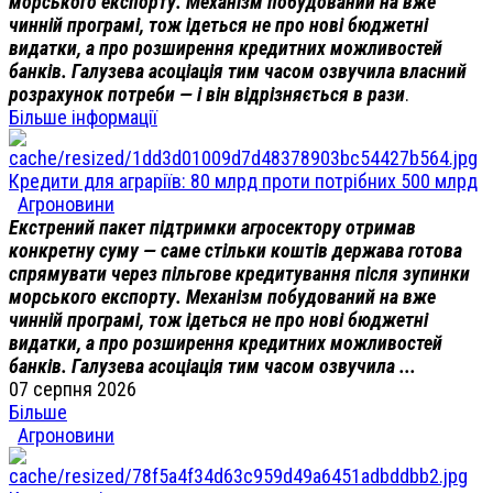
морського експорту. Механізм побудований на вже
чинній програмі, тож ідеться не про нові бюджетні
видатки, а про розширення кредитних можливостей
банків. Галузева асоціація тим часом озвучила власний
розрахунок потреби — і він відрізняється в рази
.
Більше інформації
Кредити для аграріїв: 80 млрд проти потрібних 500 млрд
Агроновини
Екстрений пакет підтримки агросектору отримав
конкретну суму — саме стільки коштів держава готова
спрямувати через пільгове кредитування після зупинки
морського експорту. Механізм побудований на вже
чинній програмі, тож ідеться не про нові бюджетні
видатки, а про розширення кредитних можливостей
банків. Галузева асоціація тим часом озвучила ...
07 серпня 2026
Більше
Агроновини