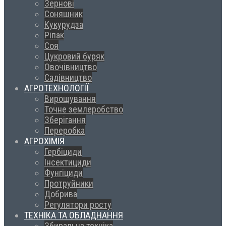
Зернові
Соняшник
Кукурудза
Ріпак
Соя
Цукровий буряк
Овочівництво
Садівництво
АГРОТЕХНОЛОГІЇ
Вирощування
Точне землеробство
Зберігання
Переробка
АГРОХІМІЯ
Гербіциди
Інсектициди
Фунгіциди
Протруйники
Добрива
Регулятори росту
ТЕХНІКА ТА ОБЛАДНАННЯ
Збиральна техніка