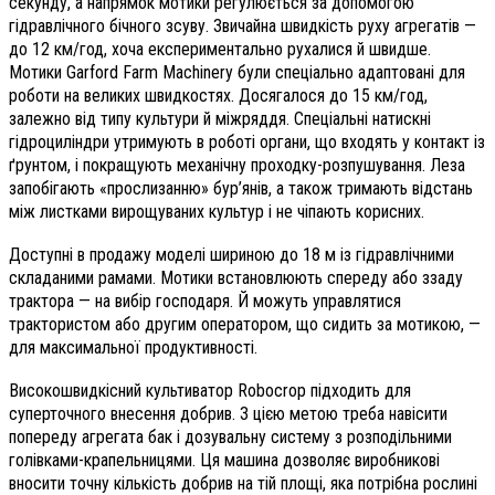
секунду, а напрямок мотики регулюється за допомогою
гідравлічного бічного зсуву. Звичайна швидкість руху агрегатів —
до 12 км/год, хоча експериментально рухалися й швидше.
Мотики Garford Farm Machinery були спеціально адаптовані для
роботи на великих швидкостях. Досягалося до 15 км/год,
залежно від типу культури й міжряддя. Спеціальні натискні
гідроциліндри утримують в роботі органи, що входять у контакт із
ґрунтом, і покращують механічну проходку-розпушування. Леза
запобігають «прослизанню» бур’янів, а також тримають відстань
між листками вирощуваних культур і не чіпають корисних.
Доступні в продажу моделі шириною до 18 м із гідравлічними
складаними рамами. Мотики встановлюють спереду або ззаду
трактора — на вибір господаря. Й можуть управлятися
трактористом або другим оператором, що сидить за мотикою, —
для максимальної продуктивності.
Високошвидкісний культиватор Robocrop підходить для
суперточного внесення добрив. З цією метою треба навісити
попереду агрегата бак і дозувальну систему з розподільними
голівками-крапельницями. Ця машина дозволяє виробникові
вносити точну кількість добрив на тій площі, яка потрібна рослині