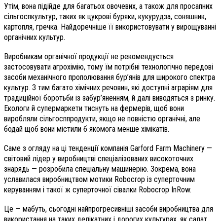
Утім, вона підійде для багатьох овочевих, а також для просапних
сільгоспкультур, таких як цукрові буряки, кукурудза, соняшник,
картопля, гречка. Найдоречніше її використовувати у вирощуванні
органічних культур.
Виробникам органічної продукції не рекомендується
застосовувати агрохімію, тому їм потрібні технологічно передові
засоби механічного прополювання бур’янів для широкого спектра
культур. З тим багато хімічних речовин, які доступні аграріям для
традиційної боротьби із забур’яненням, й далі виводяться з ринку.
Екологи й супермаркети тиснуть на фермерів, щоб вони
виробляли сільгосппродукти, якщо не повністю органічні, але
бодай щоб вони містили б якомога менше хімікатів.
Саме з огляду на ці тенденції компанія Garford Farm Machinery —
світовий лідер у виробництві спеціалізованих високоточних
знарядь — розробила спеціальну машинерію. Зокрема, вона
уславилася виробництвом мотики Robocrop із суперточним
керуванням і такої ж суперточної сівалки Robocrop InRow.
Це — мабуть, сьогодні найпрогресивніші засоби виробництва для
використання на таких делікатних і дорогих культурах, як салат,