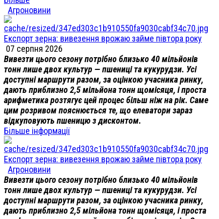
Агроновини
Експорт зерна: вивезення врожаю займе півтора року
07 серпня 2026
Вивезти цього сезону потрібно близько 40 мільйонів
тонн лише двох культур — пшениці та кукурудзи. Усі
доступні маршрути разом, за оцінкою учасника ринку,
дають приблизно 2,5 мільйона тонн щомісяця, і проста
арифметика розтягує цей процес більш ніж на рік. Саме
цим розривом пояснюється те, що елеватори зараз
відкуповують пшеницю з дисконтом.
Більше інформації
Експорт зерна: вивезення врожаю займе півтора року
Агроновини
Вивезти цього сезону потрібно близько 40 мільйонів
тонн лише двох культур — пшениці та кукурудзи. Усі
доступні маршрути разом, за оцінкою учасника ринку,
дають приблизно 2,5 мільйона тонн щомісяця, і проста