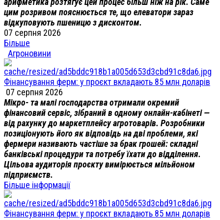
арифметика розтягує цей процес більш ніж на рік. Саме
цим розривом пояснюється те, що елеватори зараз
відкуповують пшеницю з дисконтом.
07 серпня 2026
Більше
Агроновини
Фінансування ферм: у проєкт вкладають 85 млн доларів
07 серпня 2026
Мікро- та малі господарства отримали окремий
фінансовий сервіс, зібраний в одному онлайн-кабінеті —
від рахунку до маркетплейсу агротоварів. Розробники
позиціонують його як відповідь на дві проблеми, які
фермери називають частіше за брак грошей: складні
банківські процедури та потребу їхати до відділення.
Цільова аудиторія проєкту вимірюється мільйоном
підприємств.
Більше інформації
Фінансування ферм: у проєкт вкладають 85 млн доларів