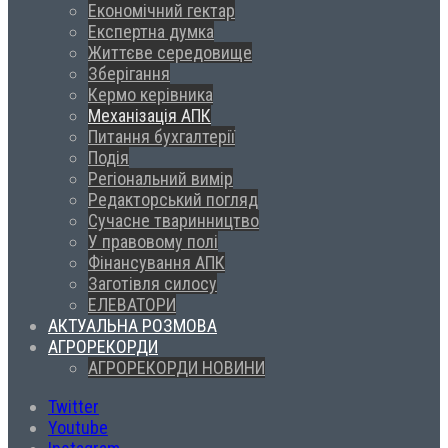
Економічний гектар
Експертна думка
Життєве середовище
Зберігання
Кермо керівника
Механізація АПК
Питання бухгалтерії
Подія
Регіональний вимір
Редакторський погляд
Сучасне тваринництво
У правовому полі
Фінансування АПК
Заготівля силосу
ЕЛЕВАТОРИ
АКТУАЛЬНА РОЗМОВА
АГРОРЕКОРДИ
АГРОРЕКОРДИ НОВИНИ
Twitter
Youtube