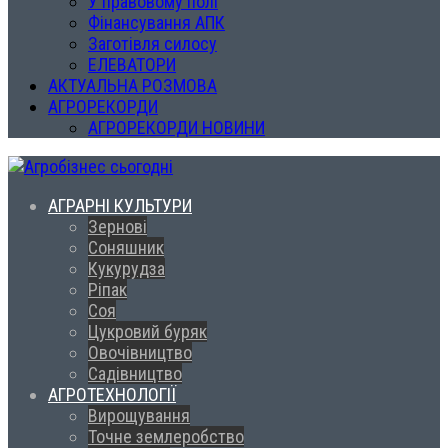
У правовому полі
Фінансування АПК
Заготівля силосу
ЕЛЕВАТОРИ
АКТУАЛЬНА РОЗМОВА
АГРОРЕКОРДИ
АГРОРЕКОРДИ НОВИНИ
АГРАРНІ КУЛЬТУРИ
Зернові
Соняшник
Кукурудза
Ріпак
Соя
Цукровий буряк
Овочівництво
Садівництво
АГРОТЕХНОЛОГІЇ
Вирощування
Точне землеробство