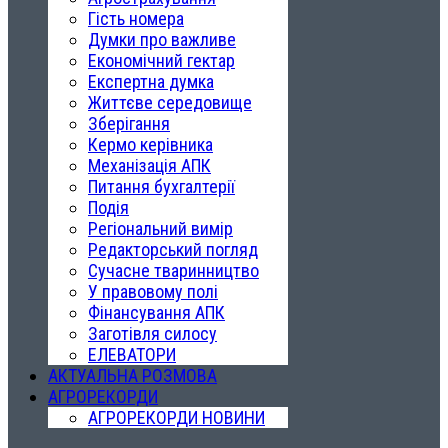
Гість номера
Думки про важливе
Економічний гектар
Експертна думка
Життєве середовище
Зберігання
Кермо керівника
Механізація АПК
Питання бухгалтерії
Подія
Регіональний вимір
Редакторський погляд
Сучасне тваринництво
У правовому полі
Фінансування АПК
Заготівля силосу
ЕЛЕВАТОРИ
АКТУАЛЬНА РОЗМОВА
АГРОРЕКОРДИ
АГРОРЕКОРДИ НОВИНИ