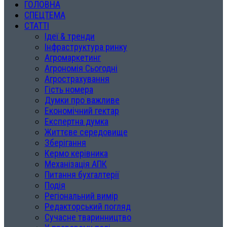
ГОЛОВНА
СПЕЦТЕМА
СТАТТІ
Ідеї & тренди
Інфраструктура ринку
Агромаркетинг
Агрономія Сьогодні
Агрострахування
Гість номера
Думки про важливе
Економічний гектар
Експертна думка
Життєве середовище
Зберігання
Кермо керівника
Механізація АПК
Питання бухгалтерії
Подія
Регіональний вимір
Редакторський погляд
Сучасне тваринництво