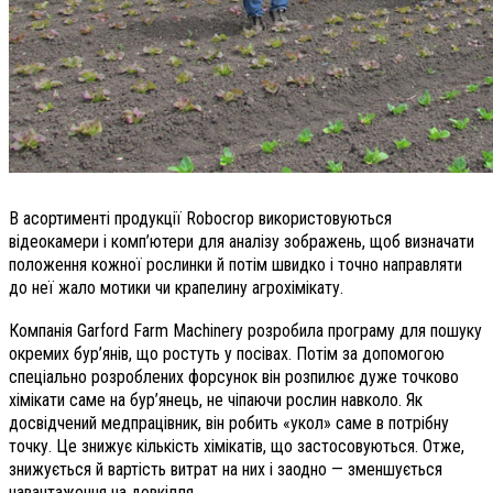
В асортименті продукції Robocrop використовуються
відеокамери і комп’ютери для аналізу зображень, щоб визначати
положення кожної рослинки й потім швидко і точно направляти
до неї жало мотики чи крапелину агрохімікату.
Компанія Garford Farm Machinery розробила програму для пошуку
окремих бур’янів, що ростуть у посівах. Потім за допомогою
спеціально розроблених форсунок він розпилює дуже точково
хімікати саме на бур’янець, не чіпаючи рослин навколо. Як
досвідчений медпрацівник, він робить «укол» саме в потрібну
точку. Це знижує кількість хімікатів, що застосовуються. Отже,
знижується й вартість витрат на них і заодно — зменшується
навантаження на довкілля.