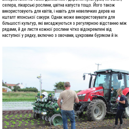
селера, лікарські рослини, цвітна капуста тощо. Його також
використовують для квітів, і навіть для невеличких дерев на
кшталт японської сакури. Однак може використовувати для
більшості культур, які висаджуються з регулярною відстанню між
рядами, й де листя кожної рослини чітко відокремлені від
наступної у рядку, включно з овочами, цукровим буряком й ін.