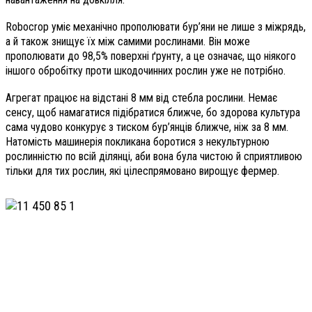
Robocrop уміє механічно прополювати бур’яни не лише з міжрядь,
а й також знищує їх між самими рослинами. Він може
прополювати до 98,5% поверхні ґрунту, а це означає, що ніякого
іншого обробітку проти шкодочинних рослин уже не потрібно.
Агрегат працює на відстані 8 мм від стебла рослини. Немає
сенсу, щоб намагатися підібратися ближче, бо здорова культура
сама чудово конкурує з тиском бур’янців ближче, ніж за 8 мм.
Натомість машинерія покликана боротися з некультурною
рослинністю по всій ділянці, аби вона була чистою й сприятливою
тільки для тих рослин, які цілеспрямовано вирощує фермер.