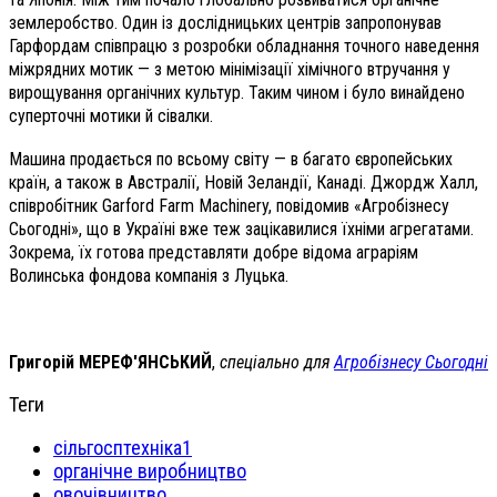
землеробство. Один із дослідницьких центрів запропонував
Гарфордам співпрацю з розробки обладнання точного наведення
міжрядних мотик — з метою мінімізації хімічного втручання у
вирощування органічних культур. Таким чином і було винайдено
суперточні мотики й сівалки.
Машина продається по всьому світу — в багато європейських
країн, а також в Австралії, Новій Зеландії, Канаді. Джордж Халл,
співробітник Garford Farm Machinery, повідомив «Агробізнесу
Сьогодні», що в Україні вже теж зацікавилися їхніми агрегатами.
Зокрема, їх готова представляти добре відома аграріям
Волинська фондова компанія з Луцька.
Григорій МЕРЕФ'ЯНСЬКИЙ
,
спеціально для
Агробізнесу Сьогодні
Теги
сільгосптехніка1
органічне виробництво
овочівництво