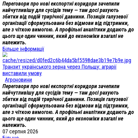
Переговори про нові експортні коридори зачепили
найчутливішу для сусідів тему — там досі рахують
збитки від подій трирічної давнини. Позиція галузевої
організації сформульована без відмови від підтримки,
але з чіткою вимогою. А профільні аналітики додають до
цього ще один чинник, який до економіки взагалі не
належить.
Більше інформації
Транзит українського зерна через Польщу: аграрії
виставили умову
Агроновини
Переговори про нові експортні коридори зачепили
найчутливішу для сусідів тему — там досі рахують
збитки від подій трирічної давнини. Позиція галузевої
організації сформульована без відмови від підтримки,
але з чіткою вимогою. А профільні аналітики додають до
цього ще один чинник, який до економіки взагалі не
належить.
07 серпня 2026
Більше