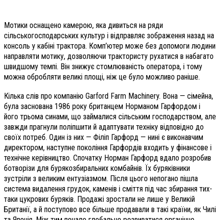
Мотики оснащено камерою, яка дивиться на ряди
сільськогосподарських культур і відправляє зображення назад на
консоль у кабіні трактора. Комп’ютер може без допомоги людини
направляти мотику, дозволяючи трактористу рухатися в набагато
швидшому темпі. Він знижує стомлюваність оператора, і тому
можна обробляти великі площі, ніж це було можливо раніше.
Кілька слів про компанію Garford Farm Machinery. Вона — сімейна,
була заснована 1986 року британцем Норманом Гарфордом і
його трьома синами, що займалися сільським господарством, але
завжди прагнули поліпшити й адаптувати техніку відповідно до
своїх потреб. Один із них — Філіп Гарфорд — нині є виконавчим
директором, наступне покоління Гарфордів входить у фінансове і
технічне керівництво. Спочатку Норман Гарфорд вдало розробив
ботворізи для бурякозбиральних комбайнів. Їх буряківники
зустріли з великим ентузіазмом. Після цього непогано пішла
система видалення грудок, каменів і сміття під час збирання тих-
таки цукрових буряків. Продажі зростали не лише у Великій
Британії, а й поступово все більше продавали в такі країни, як Чилі
та Японія. Між тим почало глобально розвиватися органічне