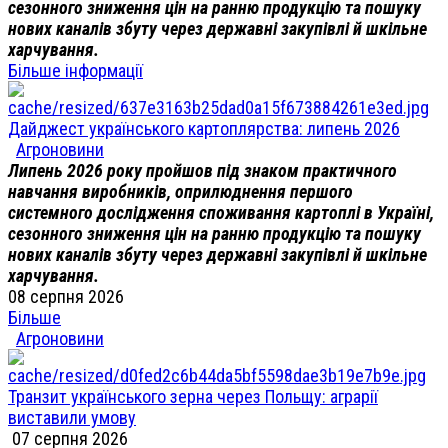
сезонного зниження цін на ранню продукцію та пошуку
нових каналів збуту через державні закупівлі й шкільне
харчування.
Більше інформації
Дайджест українського картоплярства: липень 2026
Агроновини
Липень 2026 року пройшов під знаком практичного
навчання виробників, оприлюднення першого
системного дослідження споживання картоплі в Україні,
сезонного зниження цін на ранню продукцію та пошуку
нових каналів збуту через державні закупівлі й шкільне
харчування.
08 серпня 2026
Більше
Агроновини
Транзит українського зерна через Польщу: аграрії
виставили умову
07 серпня 2026