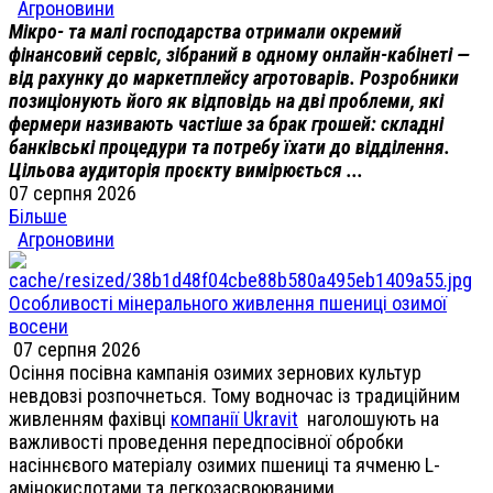
Агроновини
Мікро- та малі господарства отримали окремий
фінансовий сервіс, зібраний в одному онлайн-кабінеті —
від рахунку до маркетплейсу агротоварів. Розробники
позиціонують його як відповідь на дві проблеми, які
фермери називають частіше за брак грошей: складні
банківські процедури та потребу їхати до відділення.
Цільова аудиторія проєкту вимірюється ...
07 серпня 2026
Більше
Агроновини
Особливості мінерального живлення пшениці озимої
восени
07 серпня 2026
Осіння посівна кампанія озимих зернових культур
невдовзі розпочнеться. Тому водночас із традиційним
живленням фахівці
компанії Ukravit
наголошують на
важливості проведення передпосівної обробки
насіннєвого матеріалу озимих пшениці та ячменю L-
амінокислотами та легкозасвоюваними