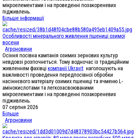
мікроелементами і на проведенні позакореневих
підживлень.
Більше інформації
Особливості мінерального живлення пшениці озимої
восени
Агроновини
Осіння посівна кампанія озимих зернових культур
невдовзі розпочнеться. Тому водночас із традиційним
живленням фахівці
компанії Ukravit
наголошують на
важливості проведення передпосівної обробки
насіннєвого матеріалу озимих пшениці та ячменю L-
амінокислотами та легкозасвоюваними
мікроелементами і на проведенні позакореневих
підживлень.
07 серпня 2026
Більше
Агроновини
Кредити для аграріїв: 80 млрд проти потрібних 500 млрд