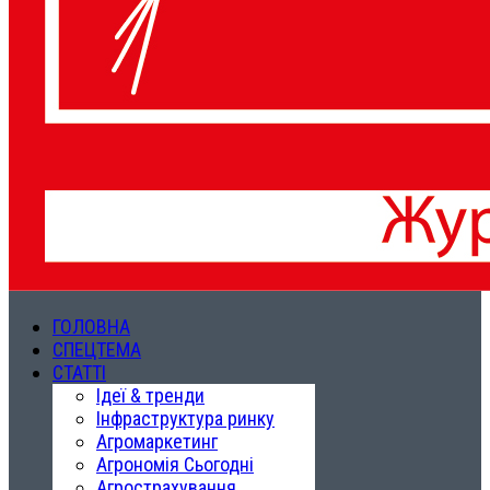
ГОЛОВНА
СПЕЦТЕМА
СТАТТІ
Ідеї & тренди
Інфраструктура ринку
Агромаркетинг
Агрономія Сьогодні
Агрострахування