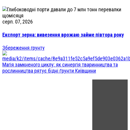
серп. 07, 2026
Експорт зерна: вивезення врожаю займе півтора року
Збереження грунту
Магія замкненого циклу: як синергія тваринництва та
рослинництва рятує бідні ґрунти Київщини