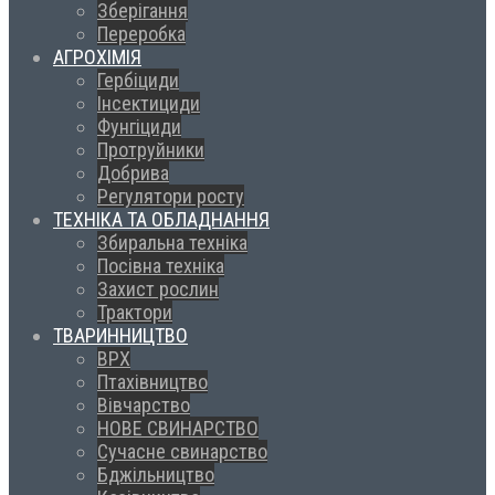
Зберігання
Переробка
АГРОХІМІЯ
Гербіциди
Інсектициди
Фунгіциди
Протруйники
Добрива
Регулятори росту
ТЕХНІКА ТА ОБЛАДНАННЯ
Збиральна техніка
Посівна техніка
Захист рослин
Трактори
ТВАРИННИЦТВО
ВРХ
Птахівництво
Вівчарство
НОВЕ СВИНАРСТВО
Сучасне свинарство
Бджільництво