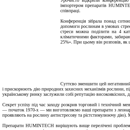
Урочисто відкрили конференцію
імпортером препаратів HUMINTECH
співпраці.
Конференція зібрала понад сотню
допомоги рослинам в умовах стресо
стреси можна поділити на 4 кат
кліматичними факторами, забира
25%». При цьому він розповів, як 
Суттєво зменшити цей негативний 
і прискорюють дію природних захисних механізмів рослини, пі
українському ринку заслужили собі репутацію високоякісних, ді
Секрет успіху під час заходу розкрив торговий і технічний 
— початок 1970-х — ми виготовляємо наші препарати з леонар
проявляють на рослину антистресову та рістстимулюючу дію). М
Препарати HUMINTECH вирішують вище перелічені проблеми т