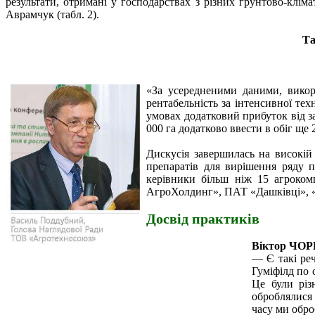
результати, отримані у господарствах з різних грунтово-клі
Аврамчук (табл. 2).
Та
«За усередненими даними, викори
рентабельність за інтенсивної тех
умовах додатковий прибуток від за
000 га додатково ввести в обіг щ
Дискусія завершилась на високій
препаратів для вирішення ряду п
керівники більш ніж 15 агроко
АгроХолдинг», ПАТ «Дашківці», 
Досвід практиків
Віктор ЧО
—
Є такі ре
Гуміфілд по 
Це були різ
оброблялися
часу ми обро