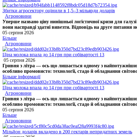
Збитки агросектору оцінили в 1,5–3 мільярди доларів
Агроновини
Уперше названо ціну нинішньої логістичної кризи для галуз
вони насправді здатні вивезти. Відповідь на друге питання 
05 серпня 2026
Більше
Агроновини
Ціна молока впала до 14 грн при собівартості 13
05 серпня 2026
Гривня з літра — ось що лишається одному з найпотужніших
особливо промовисто: технології, стадо й обладнання світово
Більше інформації
Ціна молока впала до 14 грн при собівартості 13
Агроновини
Гривня з літра — ось що лишається одному з найпотужніших
особливо промовисто: технології, стадо й обладнання світово
05 серпня 2026
Більше
Агроновини
Мільйон доларів вкладено в 200 гектарів непридатних земель