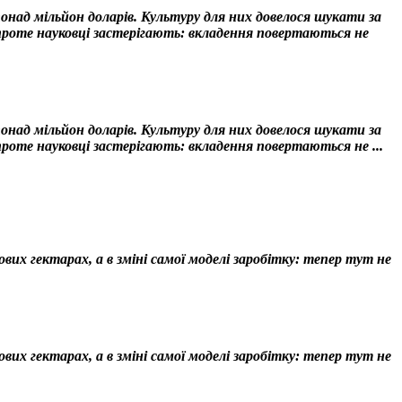
над мільйон доларів. Культуру для них довелося шукати за
 проте науковці застерігають: вкладення повертаються не
над мільйон доларів. Культуру для них довелося шукати за
проте науковці застерігають: вкладення повертаються не ...
их гектарах, а в зміні самої моделі заробітку: тепер тут не
их гектарах, а в зміні самої моделі заробітку: тепер тут не