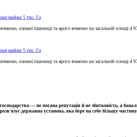
щі майже 5 тис. Га
чменю, озимої пшениці та ярого ячменю на загальній площі 4 9
щі майже 5 тис. Га
чменю, озимої пшениці та ярого ячменю на загальній площі 4 9
сподарства — не погана репутація й не збитковість, а банал
озв'язує державна установа, яка бере на себе більшу частину