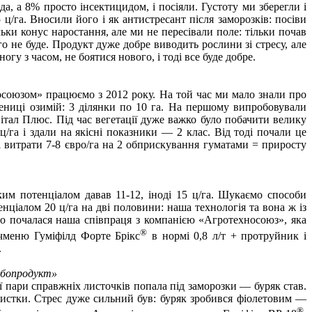
, а 8% просто інсектицидом, і посіяли. Густоту ми зберегли і
5 ц/га. Вносили його і як антистресант після заморозків: посіви
льки конус наростання, але ми не пересівали поле: тільки почав
о не буде. Продукт дуже добре виводить рослини зі стресу, але
гу з часом, не боятися нового, і тоді все буде добре.
осоюзом» працюємо з 2012 року. На той час ми мало знали про
ениці озимій: 3 ділянки по 10 га. На першому випробовували
італ Плюс. Під час вегетації дуже важко було побачити велику
 ц/га і здали на якісні показники — 2 клас. Від тоді почали це
і витрати 7-8 євро/га на 2 обприскування гуматами = приросту
ким потенціалом давав 11-12, іноді 15 ц/га. Шукаємо способи
нціалом 20 ц/га на дві половини: наша технологія та вона ж із
ього почалася наша співпраця з компанією «Агротехносоюз», яка
®
чменю Гуміфілд Форте Брікс
в нормі 0,8 л/т + протруйник і
.
ібопродукт»
ої пари справжніх листочків попала під заморозки — буряк став.
 листки. Стрес дуже сильний був: буряк зробився фіолетовим —
®