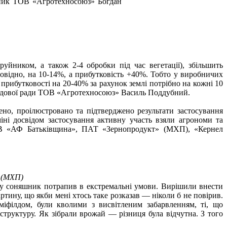
ідник ТОВ «Агротехносоюз» Богдан
руйником, а також 2-4 обробки під час вегетації), збільшить
дповідно, на 10-14%, а прибутковість +40%. Тобто у виробничих
прибутковості на 20-40% за рахунок землі потрібно на кожні 10
аглядової ради ТОВ «Агротехносоюз» Василь Поддубний.
ено, проілюстровано та підтверджено результати застосування
ні досвідом застосування активну участь взяли агрономи та
ТОВ «АФ Батьківщина», ПАТ «Зернопродукт» (МХП), «Кернел
 (МХП)
оку соняшник потрапив в екстремальні умови. Вирішили внести
артину, що якби мені хтось таке розказав — ніколи б не повірив.
уміфілдом, були кволими з висвітленим забарвленням, ті, що
труктуру. Як зібрали врожай — різниця була відчутна. З того