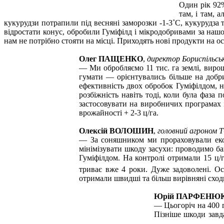
Один рік 92%
там, і там, 
кукурудзи потрапили під весняні заморозки -1-3˚С, кукурудза т
відростати конус, обробили Гуміфілд і мікродобривами за нашо
нам не потрібно стояти на місці. Приходять нові продукти на ос
Олег ПАЩЕНКО
,
директор Бориспільськ
—
Ми обробляємо 11 тис. га землі, вир
гумати — орієнтувались більше на добр
ефективність двох обробок Гуміфілдом, н
розбіжність навіть тоді, коли була фаза 
застосовувати на виробничих програмах і
врожайності + 2-3 ц/га.
Олексій ВОЛОШИН
,
головний агроном 
—
За соняшником ми прораховували екон
мінімізувати шкоду засухи: проводимо баг
Гуміфілдом. На контролі отримали 15 ц/г
триває вже 4 роки. Дуже задоволені. О
отримали швидші та більш вирівняні сход
Юрій ПАРФЕНЮ
—
Цьогоріч на 400 
Пізніше шкоди завд