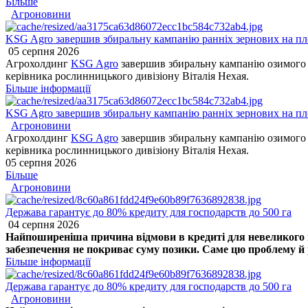
Більше
Агроновини
KSG Agro завершив збиральну кампанію ранніх зернових на пло
05 серпня 2026
Агрохолдинг
KSG Agro
завершив збиральну кампанію озимого я
керівника рослинницького дивізіону Віталія Нехая.
Більше інформації
KSG Agro завершив збиральну кампанію ранніх зернових на пло
Агроновини
Агрохолдинг
KSG Agro
завершив збиральну кампанію озимого я
керівника рослинницького дивізіону Віталія Нехая.
05 серпня 2026
Більше
Агроновини
Держава гарантує до 80% кредиту для господарств до 500 га
04 серпня 2026
Найпоширеніша причина відмови в кредиті для невеликого го
забезпечення не покриває суму позики. Саме цю проблему й р
Більше інформації
Держава гарантує до 80% кредиту для господарств до 500 га
Агроновини