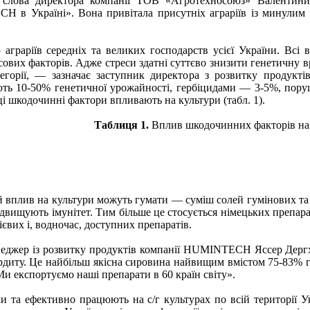
 слова директора компанії ТОВ «Агротехносоюз» Валентин
 в Україні». Вона привітала присутніх аграріїв із минулим д
 аграріїв середніх та великих господарств усієї України. Вс
вих факторів. Адже стреси здатні суттєво знизити генетичну вро
егорії, — зазначає заступник директора з розвитку продукт
ють 10-50% генетичної урожайності, гербіцидами — 3-5%, по
ці шкодочинні фактори впливають на культури (табл. 1).
Таблиця 1.
Вплив шкодочинних факторів на
вплив на культури можуть гумати — суміш солей гумінових та 
двищують імунітет. Тим більше це стосується німецьких препар
євих і, водночас, доступних препаратів.
менеджер із розвитку продуктів компанії HUMINTECH Яссер Дерг
диту. Це найбільш якісна сировина найвищим вмістом 75-83% гу
и експортуємо наші препарати в 60 країн світу».
а ефективно працюють на с/г культурах по всій території Ук