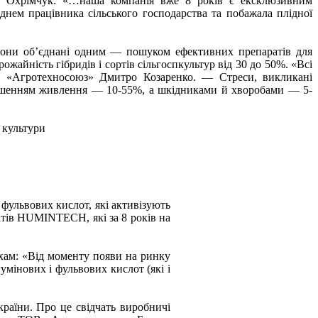
и Охрімчук: «…наша компанія вже 8 років є ексклюзивним
нем працівника сільського господарства та побажала плідної
і вони об’єднані одним — пошуком ефективних препаратів для
жайність гібридів і сортів сільгоспкультур від 30 до 50%. «Всі
ів «Агротехносоюз» Дмитро Козаренко. — Стреси, викликані
рушенням живлення — 10-55%, а шкідниками й хворобами — 5-
 культури
фульвових кислот, які активізують
атів HUMINTECH, які за 8 років на
хам: «Від моменту появи на ринку
мінових і фульвових кислот (які і
раїни. Про це свідчать виробничі