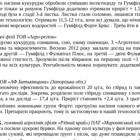
 насіння кукурудзи обробили сумішшю інсектициду та Гуміфілда
але тільки за рахунок Гуміфілда додатково отримали приріст + 1,
оді була в стадії 3-4 листка. Листки стали соломою, лишився ті
ю технологією. Отримали 11,5-12 т/га, хоча всі думали, що нічог
нові морських водоростей — Гуміфілд Форте Брікс . Треба йти в но
ої філії
ТОВ «Агро-регіон»
ощуємо кукурудзу, соняшник, сою, озиму пшеницю. З «Агротехн
ива та мікроелементи. Весною 2012 року заклали дослід на пш
а другій — Гуміфілд і Фульвітал Плюс, на третій — двічі Фульв
повної стиглості. Зрозуміли після збирання: на першому полі +3
 на всіх культурах. Рентабельність можна порахувати: додатков
ТОВ «АФ Батьківщина» (Запорізька обл.)
омічну ефективність до врожайності 20 ц/га, бо гібрид із та
ато дослідів. Зокрема, розділили поле гібриду соняшнику з поте
а, а на досліді — 17,4 ц/га. Приріст становить +2,4 ц/га. З ц
собливо новинками групи Форте: протруїли насіння озимого я
и. Препарати працюють, тому їх застосовуємо в нашій технології
К
,
головний агрохімік (філія «Рідний край»)
ПАТ «Миронівський хл
га посіяли цукрові буряки. На одному полі культура у фазі перш
али суховії, які переміщали ґрунт і пісок, що дуже пошкодили