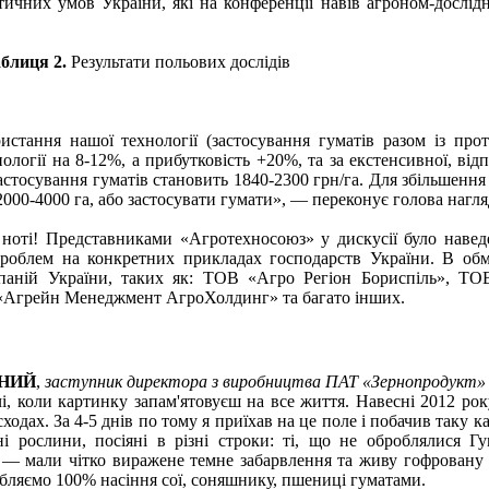
матичних умов України, які на конференції навів агроном-досл
блиця 2.
Результати польових дослідів
стання нашої технології (застосування гуматів разом із прот
нології на 8-12%, а прибутковість +20%, та за екстенсивної, ві
стосування гуматів становить 1840-2300 грн/га. Для збільшення 
е 2000-4000 га, або застосувати гумати», — переконує голова н
 ноті! Представниками «Агротехносоюз» у дискусії було навед
роблем на конкретних прикладах господарств України. В обмі
мпаній України, таких як: ТОВ «Агро Регіон Бориспіль», 
«Агрейн Менеджмент АгроХолдинг» та багато
інших.
РНИЙ
,
заступник директора з виробництва ПАТ «Зернопродукт»
чі, коли картинку запам'ятовуєш на все життя. Навесні 2012 р
сходах. За 4-5 днів по тому я приїхав на це поле і побачив таку к
ні рослини, посіяні в різні строки: ті, що не оброблялися Г
 — мали чітко виражене темне забарвлення та живу гофровану с
бляємо 100% насіння сої, соняшнику, пшениці гуматами.