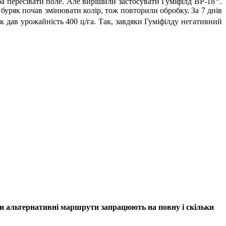
а пересівати поле. Але вирішили застосувати Гуміфілд ВР-18
.
 буряк почав змінювати колір, тож повторили обробку. За 7 днів
к дав урожайність 400 ц/га. Так, завдяки Гуміфілду негативний
оли альтернативні маршрути запрацюють на повну і скільки