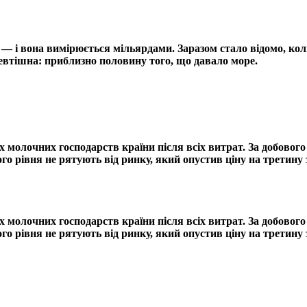
і — і вона вимірюється мільярдами. Заразом стало відомо, к
невтішна: приблизно половину того, що давало море.
 молочних господарств країни після всіх витрат. За добовог
го рівня не рятують від ринку, який опустив ціну на третину з
 молочних господарств країни після всіх витрат. За добовог
го рівня не рятують від ринку, який опустив ціну на третину з