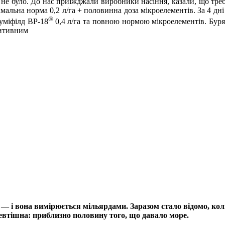
не було. До нас приїжджали виробники насіння, казали, що треб
мальна норма 0,2 л/га + половинна доза мікроелементів. За 4 дні
®
уміфілд ВР-18
0,4 л/га та повною нормою мікроелементів. Буря
зитивним
і — і вона вимірюється мільярдами. Заразом стало відомо, к
невтішна: приблизно половину того, що давало море.