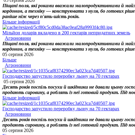
05 серпня 2026
Піщані поля, які роками вважали малопродуктивними й майже
кордоном, а техніку — конструювати з нуля, бо готових ріше
раніше ніж через п'ять-шість років.
Більше інформації
Мільйон доларів вкладено в 200 гектарів непридатних земель
Агроновини
Піщані поля, які роками вважали малопродуктивними й майже
кордоном, а техніку — конструювати з нуля, бо готових ріше
05 серпня 2026
Більше
Агроновини
Господарство запустило переробку льону на 70 гектарах
05 серпня 2026
Десять років поспіль посухи й шкідники не давали цьому госп
продають сировину, а роблять із неї готовий продукт. Під нов
Більше інформації
Господарство запустило переробку льону на 70 гектарах
Агроновини
Десять років поспіль посухи й шкідники не давали цьому госп
продають сировину, а роблять із неї готовий продукт. Під нов
05 серпня 2026