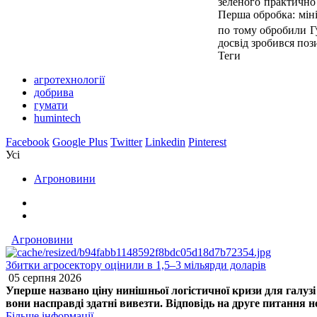
зеленого практично 
Перша обробка: міні
по тому обробили Г
досвід зробився по
Теги
агротехнології
добрива
гумати
humintech
Facebook
Google Plus
Twitter
Linkedin
Pinterest
Усі
Агроновини
Агроновини
Збитки агросектору оцінили в 1,5–3 мільярди доларів
05 серпня 2026
Уперше названо ціну нинішньої логістичної кризи для галуз
вони насправді здатні вивезти. Відповідь на друге питання 
Більше інформації