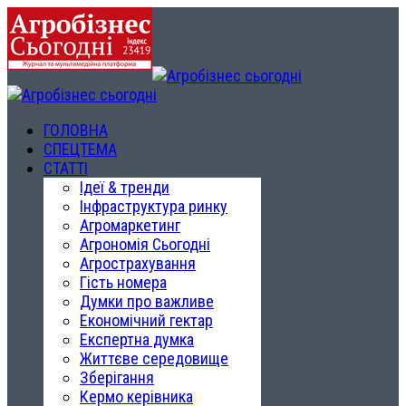
ГОЛОВНА
СПЕЦТЕМА
СТАТТІ
Ідеї & тренди
Інфраструктура ринку
Агромаркетинг
Агрономія Сьогодні
Агрострахування
Гість номера
Думки про важливе
Економічний гектар
Експертна думка
Життєве середовище
Зберігання
Кермо керівника