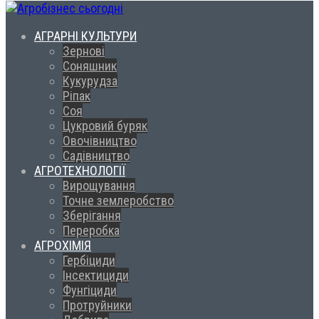
АГРАРНІ КУЛЬТУРИ
Зернові
Соняшник
Кукурудза
Ріпак
Соя
Цукровий буряк
Овочівництво
Садівництво
АГРОТЕХНОЛОГІЇ
Вирощування
Точне землеробство
Зберігання
Переробка
АГРОХІМІЯ
Гербіциди
Інсектициди
Фунгіциди
Протруйники