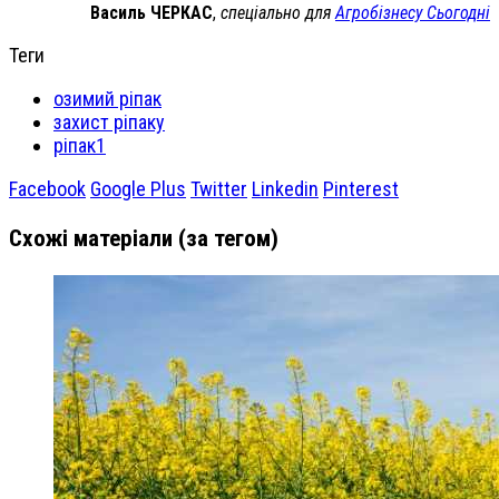
Василь ЧЕРКАС
,
спеціально для
Агробізнесу Сьогодні
Теги
озимий ріпак
захист ріпаку
ріпак1
Facebook
Google Plus
Twitter
Linkedin
Pinterest
Схожі матеріали (за тегом)