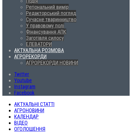
Подія
Регіональний вимір
Редакторський погляд
Сучасне тваринництво
У правовому полі
Фінансування АПК
Заготівля силосу
ЕЛЕВАТОРИ
АКТУАЛЬНА РОЗМОВА
АГРОРЕКОРДИ
АГРОРЕКОРДИ НОВИНИ
Twitter
Youtube
Instagram
Facebook
АКТУАЛЬНІ СТАТТІ
АГРОНОВИНИ
КАЛЕНДАР
ВІДЕО
ОГОЛОШЕННЯ