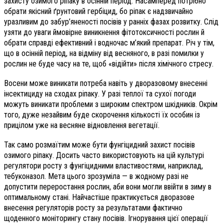
захисту озимого ріпаку в осінній період. Насамперед потрібно
обрати якісний ґрунтовий гербіцид, бо ріпак є надзвичайно
уразливим до забур’яненості посівів у ранніх фазах розвитку. Слід
узяти до уваги ймовірне виникнення фітотоксичності рослин й
обрати справді ефективний і водночас м’який препарат. Річ у тім,
що в осінній період, на відміну від весняного, в разі помилки у
рослин не буде часу на те, щоб «відійти» після хімічного стресу.
Восени може виникати потреба навіть у дворазовому внесенні
інсектициду на сходах ріпаку. У разі теплої та сухої погоди
можуть виникати проблеми з широким спектром шкідників. Окрім
того, дуже незайвим буде скорочення кількості їх особин із
прицілом уже на весняне відновлення вегетації.
Так само розмаїтим може бути фунгіцидний захист посівів
озимого ріпаку. Досить часто використовують на цій культурі
регулятори росту з фунгіцидними властивостями, наприклад,
тебуконазол. Мета цього зрозуміла — в жодному разі не
допустити переростання рослин, аби вони могли ввійти в зиму в
оптимальному стані. Найчастіше практикується дворазове
внесення регуляторів росту за результатами фактично
щоденного моніторингу стану посівів. Ігнорування цієї операції