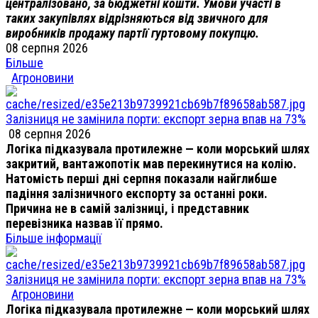
централізовано, за бюджетні кошти. Умови участі в
таких закупівлях відрізняються від звичного для
виробників продажу партії гуртовому покупцю.
08 серпня 2026
Більше
Агроновини
Залізниця не замінила порти: експорт зерна впав на 73%
08 серпня 2026
Логіка підказувала протилежне — коли морський шлях
закритий, вантажопотік мав перекинутися на колію.
Натомість перші дні серпня показали найглибше
падіння залізничного експорту за останні роки.
Причина не в самій залізниці, і представник
перевізника назвав її прямо.
Більше інформації
Залізниця не замінила порти: експорт зерна впав на 73%
Агроновини
Логіка підказувала протилежне — коли морський шлях