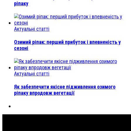
ріпаку
Актуальні статті
Озимий ріпак: перший прибуток і впевненість у
сезоні
Актуальні статті
Як забезпечити якісне підживлення озимого
ріпаку впродовж вегетації