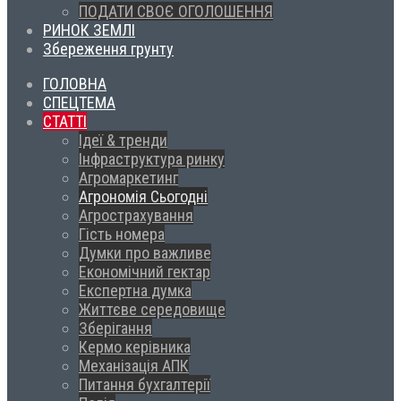
ПОДАТИ СВОЄ ОГОЛОШЕННЯ
РИНОК ЗЕМЛІ
Збереження грунту
ГОЛОВНА
СПЕЦТЕМА
СТАТТІ
Ідеї & тренди
Інфраструктура ринку
Агромаркетинг
Агрономія Сьогодні
Агрострахування
Гість номера
Думки про важливе
Економічний гектар
Експертна думка
Життєве середовище
Зберігання
Кермо керівника
Механізація АПК
Питання бухгалтерії