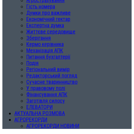
Агрострахування
Гість номера
Думки про важливе
Економічний гектар
Експертна думка
Життєве середовище
Зберігання
Кермо керівника
Механізація АПК
Питання бухгалтерії
Подія
Регіональний вимір
Редакторський погляд
Сучасне тваринництво
У правовому полі
Фінансування АПК
Заготівля силосу
ЕЛЕВАТОРИ
АКТУАЛЬНА РОЗМОВА
АГРОРЕКОРДИ
АГРОРЕКОРДИ НОВИНИ