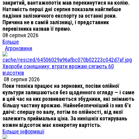
закритий, вантажопотік мав перекинутися на колію.
Натомість перші дні серпня показали найглибше
падіння залізничного експорту за останні роки.
Причина не в самій залізниці, і представник
перевізника назвав її прямо.
08 серпня 2026
Більше
Агроновини
Хвороби соняшнику: втрати врожаю сягають 60
відсотків
08 серпня 2026
Поки техніка працює на зернових, посіви олійної
культури залишаються без щоденного огляду — і саме
в цей час на них розвиваються збудники, які знімають
більшу частину врожаю. Найнебезпечніший із них б'є
двічі: спершу по валу, потім по олійності, від якої
залежить приймальна ціна. За нинішніх котирувань
кожен відсоток має конкретну вартість.
Більше інформації