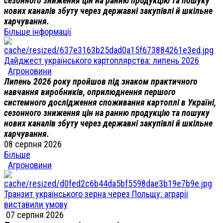
сезонного зниження цін на ранню продукцію та пошуку
нових каналів збуту через державні закупівлі й шкільне
харчування.
Більше інформації
Дайджест українського картоплярства: липень 2026
Агроновини
Липень 2026 року пройшов під знаком практичного
навчання виробників, оприлюднення першого
системного дослідження споживання картоплі в Україні,
сезонного зниження цін на ранню продукцію та пошуку
нових каналів збуту через державні закупівлі й шкільне
харчування.
08 серпня 2026
Більше
Агроновини
Транзит українського зерна через Польщу: аграрії
виставили умову
07 серпня 2026