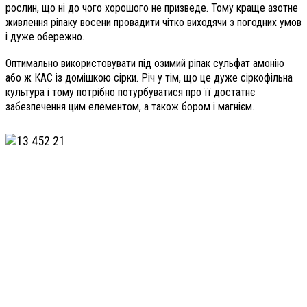
рослин, що ні до чого хорошого не призведе. Тому краще азотне
живлення ріпаку восени провадити чітко виходячи з погодних умов
і дуже обережно.
Оптимально використовувати під озимий ріпак сульфат амонію
або ж КАС із домішкою сірки. Річ у тім, що це дуже сіркофільна
культура і тому потрібно потурбуватися про її достатнє
забезпечення цим елементом, а також бором і магнієм.