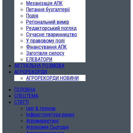
Механізація АПК
Питання бухгалтерії
Подія
Регіональний вимір
Редакторський погляд
Сучасне тваринництво
У правовому полі
Фінансування АПК
Заготівля силосу
ЕЛЕВАТОРИ
АКТУАЛЬНА РОЗМОВА
АГРОРЕКОРДИ
АГРОРЕКОРДИ НОВИНИ
ГОЛОВНА
СПЕЦТЕМА
СТАТТІ
Ідеї & тренди
Інфраструктура ринку
Агромаркетинг
Агрономія Сьогодні