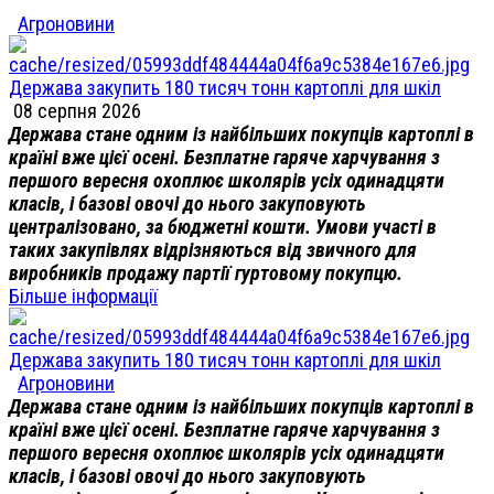
Агроновини
Держава закупить 180 тисяч тонн картоплі для шкіл
08 серпня 2026
Держава стане одним із найбільших покупців картоплі в
країні вже цієї осені. Безплатне гаряче харчування з
першого вересня охоплює школярів усіх одинадцяти
класів, і базові овочі до нього закуповують
централізовано, за бюджетні кошти. Умови участі в
таких закупівлях відрізняються від звичного для
виробників продажу партії гуртовому покупцю.
Більше інформації
Держава закупить 180 тисяч тонн картоплі для шкіл
Агроновини
Держава стане одним із найбільших покупців картоплі в
країні вже цієї осені. Безплатне гаряче харчування з
першого вересня охоплює школярів усіх одинадцяти
класів, і базові овочі до нього закуповують