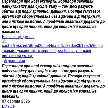
Переговори про нові експортні коридори зачепили
найчутливішу для сусідів тему — там досі рахують
збитки від подій трирічної давнини. Позиція галузевої
організації сформульована без відмови від підтримки,
але з чіткою вимогою. А профільні аналітики додають до
цього ще один чинник, який до економіки взагалі не
належить.
Більше інформації
Транзит українського зерна через Польщу: аграрії
виставили умову
Агроновини
Переговори про нові експортні коридори зачепили
найчутливішу для сусідів тему — там досі рахують
збитки від подій трирічної давнини. Позиція галузевої
організації сформульована без відмови від підтримки,
але з чіткою вимогою. А профільні аналітики додають до
цього ще один чинник, який до економіки взагалі не
належить.
07 серпня 2026
Більше