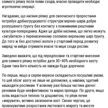
озимого ріпаку після появи сходів, вчасно провадити необхідні
агротехнічні операції.
Нагадаємо, що насіння ріпаку для своєчасного проростання
потребує дрібногрудкуватої структури верхніх шарів добре
розпушеного ґрунту без контакту з пожнивними рештками
культури-попередника. Адже це дрібні насінини, що легко можуть
«загубитися» у перенасиченому соломою верхньому шарі ґрунту.
До того ж без доступної вологи у стартовий період розвитку
навряд чи вийде отримати вчасні та міцні сходи рослин.
Заведено вважати, що під передпосівне та стартове внесення
для озимого ріпаку потрібно дати 30–40% необхідного азоту.
Однак така його кількість не завжди буде доречною.
По-перше, якщо в серпні-вересні складаються посушливі умови,
то цей обсяг азоту не лише не допоможе, а, навпаки, здатний
нашкодити рослинам. У всякому разі більша частина діючої
речовини буде неефективною та марно пропаде. По-друге, якщо
осінь видасться теплою та дощовитою, то ріпак почне
«жирувати», активно засвоюючи азот. Своєю чергою, це
провокуватиме розростання листкового апарату та висоти