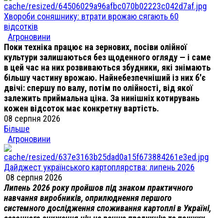
Хвороби соняшнику: втрати врожаю сягають 60
відсотків
Агроновини
Поки техніка працює на зернових, посіви олійної
культури залишаються без щоденного огляду — і саме
в цей час на них розвиваються збудники, які знімають
більшу частину врожаю. Найнебезпечніший із них б'є
двічі: спершу по валу, потім по олійності, від якої
залежить приймальна ціна. За нинішніх котирувань
кожен відсоток має конкретну вартість.
08 серпня 2026
Більше
Агроновини
Дайджест українського картоплярства: липень 2026
08 серпня 2026
Липень 2026 року пройшов під знаком практичного
навчання виробників, оприлюднення першого
системного дослідження споживання картоплі в Україні,