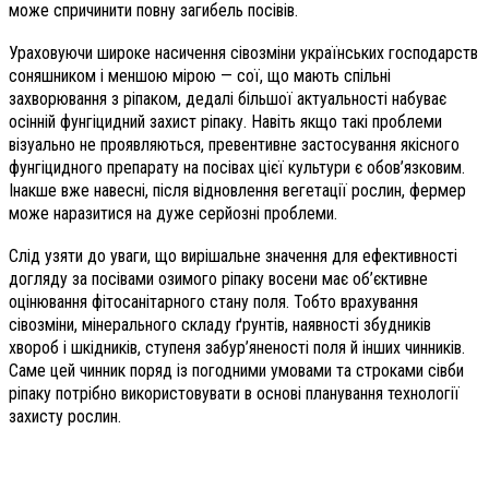
може спричинити повну загибель посівів.
Ураховуючи широке насичення сівозміни українських господарств
соняшником і меншою мірою — сої, що мають спільні
захворювання з ріпаком, дедалі більшої актуальності набуває
осінній фунгіцидний захист ріпаку. Навіть якщо такі проблеми
візуально не проявляються, превентивне застосування якісного
фунгіцидного препарату на посівах цієї культури є обов’язковим.
Інакше вже навесні, після відновлення вегетації рослин, фермер
може наразитися на дуже серйозні проблеми.
Слід узяти до уваги, що вирішальне значення для ефективності
догляду за посівами озимого ріпаку восени має об’єктивне
оцінювання фітосанітарного стану поля. Тобто врахування
сівозміни, мінерального складу ґрунтів, наявності збудників
хвороб і шкідників, ступеня забур’яненості поля й інших чинників.
Саме цей чинник поряд із погодними умовами та строками сівби
ріпаку потрібно використовувати в основі планування технології
захисту рослин.