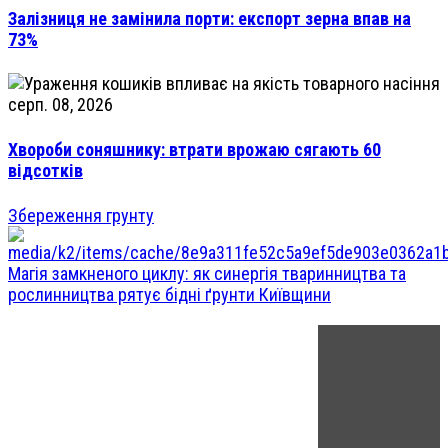
Залізниця не замінила порти: експорт зерна впав на
73%
серп. 08, 2026
Хвороби соняшнику: втрати врожаю сягають 60
відсотків
Збереження грунту
Магія замкненого циклу: як синергія тваринництва та
рослинництва рятує бідні ґрунти Київщини