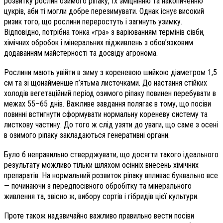
розвитку рослин озимого ріпаку, їх зміцнінню та накопиченню
цукрів, аби ті могли добре перезимувати. Однак існує високий
ризик того, що рослини переростуть і загинуть узимку.
Відповідно, потрібна тонка «гра» з варіюванням термінів сівби,
хімічних обробок і мінеральних підживлень з обов’язковим
додаванням майстерності та досвіду агронома.
Рослини мають увійти в зиму з кореневою шийкою діаметром 1,5
см та зі щонайменше п’ятьма листочками. До настання стійких
холодів вегетаційний період озимого ріпаку повинен перебувати в
межах 55–65 днів. Важливе завдання полягає в тому, що посіви
повинні встигнути сформувати нормальну кореневу систему та
листкову частину. До того ж слід узяти до уваги, що саме з осені
в озимого ріпаку закладаються генеративні органи.
Було б неправильно стверджувати, що досягти такого ідеального
результату можливо тільки шляхом осінніх внесень хімічних
препаратів. На нормальний розвиток ріпаку впливає буквально все
— починаючи з передпосівного обробітку та мінерального
живлення та, звісно ж, вибору сортів і гібридів цієї культури.
Проте також надзвичайно важливо правильно вести посіви