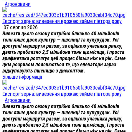
Агроновини
Експорт зерна: вивезення врожаю займе півтора року
07 серпня 2026
Вивезти цього сезону потрібно близько 40 мільйонів
тонн лише двох культур — пшениці та кукурудзи. Усі
доступні маршрути разом, за оцінкою учасника ринку,
дають приблизно 2,5 мільйона тонн щомісяця, і проста
арифметика розтягує цей процес більш ніж на рік. Саме
цим розривом пояснюється те, що елеватори зараз
відкуповують пшеницю з дисконтом.
Більше інформації
Експорт зерна: вивезення врожаю займе півтора року
Агроновини
Вивезти цього сезону потрібно близько 40 мільйонів
тонн лише двох культур — пшениці та кукурудзи. Усі
доступні маршрути разом, за оцінкою учасника ринку,
дають приблизно 2,5 мільйона тонн щомісяця, і проста
арифметика розтягує цей процес більш ніж на рік. Саме