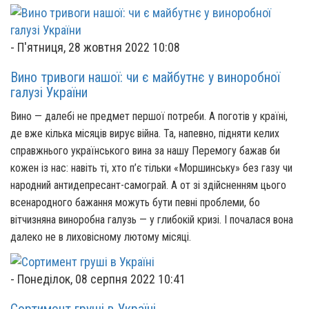
-
П'ятниця, 28 жовтня 2022 10:08
Вино тривоги нашої: чи є майбутнє у виноробної
галузі України
Вино — далебі не предмет першої потреби. А поготів у країні,
де вже кілька місяців вирує війна. Та, напевно, підняти келих
справжнього українського вина за нашу Перемогу бажав би
кожен із нас: навіть ті, хто п’є тільки «Моршинську» без газу чи
народний антидепресант-самограй. А от зі здійсненням цього
всенародного бажання можуть бути певні проблеми, бо
вітчизняна виноробна галузь — у глибокій кризі. І почалася вона
далеко не в лиховісному лютому місяці.
-
Понеділок, 08 серпня 2022 10:41