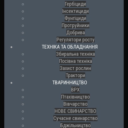
Гербіциди
Інсектициди
Фунгіциди
Протруйники
Добрива
Регулятори росту
ТЕХНІКА ТА ОБЛАДНАННЯ
Збиральна техніка
Посівна техніка
Захист рослин
Трактори
ТВАРИННИЦТВО
ВРХ
Птахівництво
Вівчарство
НОВЕ СВИНАРСТВО
Сучасне свинарство
Бджільництво