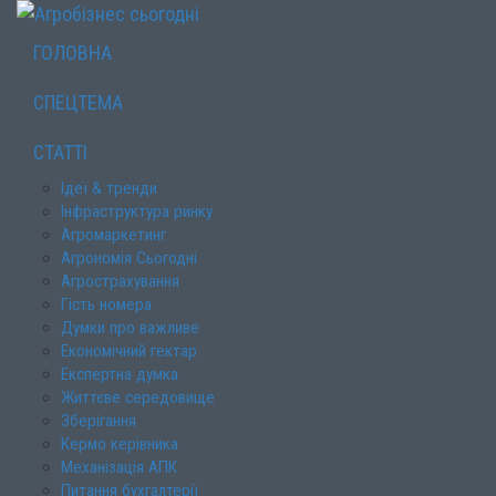
ГОЛОВНА
СПЕЦТЕМА
СТАТТІ
Ідеї & тренди
Інфраструктура ринку
Агромаркетинг
Агрономія Сьогодні
Агрострахування
Гість номера
Думки про важливе
Економічний гектар
Експертна думка
Життєве середовище
Зберігання
Кермо керівника
Механізація АПК
Питання бухгалтерії