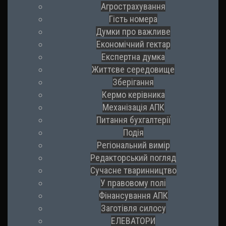
Агрострахування
Гість номера
Думки про важливе
Економічний гектар
Експертна думка
Життєве середовище
Зберігання
Кермо керівника
Механізація АПК
Питання бухгалтерії
Подія
Регіональний вимір
Редакторський погляд
Сучасне тваринництво
У правовому полі
Фінансування АПК
Заготівля силосу
ЕЛЕВАТОРИ