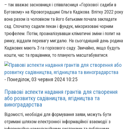
– так вважає засновниця і співвласниця «Горіхової садиби в
Буговому» на Кіровоградщині Ольга Кадікова. Влітку 2022 року
вона разом із чоловіком та його батьками почала закладати
сад. Спочатку садили пекан і фундук, мікоризовані чорним
трюфелем. Потім, проаналізувавши кліматичні зміни і попит на
ринку, віддали перевагу мигдалю. На сьогоднішній день родина
Кадікових мають 3 га горіхового саду. Звичайно, якщо будуть
кошти, час та працівники, то планують масштабуватися.
-
Понеділок, 03 червня 2024 10:25
Правові аспекти надання грантів для створення
або розвитку садівництва, ягідництва та
виноградарства
Відомості, необхідні для формування заяви, можуть бути
отримані шляхом електронної інформаційної взаємодії з
інформаційно-комунікаційними системами та публічними