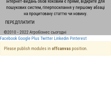
інтернет-видань обов'язковим є пряме, відкрите для
пошукових систем, гіперпосилання у першому абзаці
на процитовану статтю чи новину.
ПЕРЕДПЛАТИТИ
©2010 - 2022 Агробізнес сьогодні
Facebook
Google Plus
Twitter
Linkedin
Pinterest
Please publish modules in
offcanvas
position.