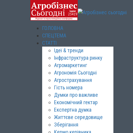
ГОЛОВНА
СПЕЦТЕМА
СТАТТІ
Ідеї & тренди
Інфраструктура ринку
Агромаркетинг
Агрономія Сьогодні
Агрострахування
Гість номера
Думки про важливе
Економічний гектар
Експертна думка
Життєве середовище
Зберігання
Кермо керівника