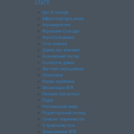
СТАТТІ
Ідеї & тренди
Інфраструктура ринку
Агромаркетинг
Агрономія Сьогодні
Агрострахування
Гість номера
Думки про важливе
Економічний гектар
Експертна думка
Життєве середовище
Зберігання
Кермо керівника
Механізація АПК
Питання бухгалтерії
Подія
Регіональний вимір
Редакторський погляд
Сучасне тваринництво
У правовому полі
Фінансування АПК