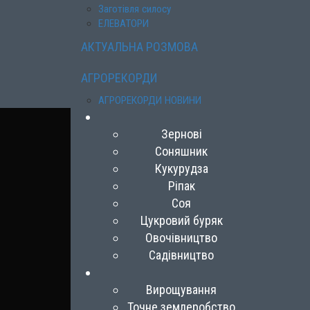
Заготівля силосу
ЕЛЕВАТОРИ
АКТУАЛЬНА РОЗМОВА
АГРОРЕКОРДИ
АГРОРЕКОРДИ НОВИНИ
Зернові
Соняшник
Кукурудза
Ріпак
Соя
Цукровий буряк
Овочівництво
Садівництво
Вирощування
Точне землеробство