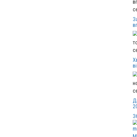
с
З
в
с
Х
в
с
Д
2
З
М