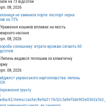
ерп. 08, 2026
алізниця не замінила порти: експорт зерна
пав на 73%
ерп. 08, 2026
вороби соняшнику: втрати врожаю сягають 60
ідсотків
ерп. 08, 2026
айджест українського картоплярства: липень
026
береження грунту
агія замкненого циклу: як синергія