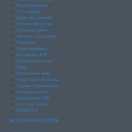
Агрострахування
Гість номера
Думки про важливе
Економічний гектар
Експертна думка
Життєве середовище
Зберігання
Кермо керівника
Механізація АПК
Питання бухгалтерії
Подія
Регіональний вимір
Редакторський погляд
Сучасне тваринництво
У правовому полі
Фінансування АПК
Заготівля силосу
ЕЛЕВАТОРИ
АКТУАЛЬНА РОЗМОВА