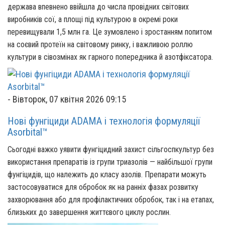
держава впевнено ввійшла до числа провідних світових
виробників сої, а площі під культурою в окремі роки
перевищували 1,5 млн га. Це зумовлено і зростанням попитом
на соєвий протеїн на світовому ринку, і важливою роллю
культури в сівозмінах як гарного попередника й азотфіксатора.
-
Вівторок, 07 квітня 2026 09:15
Нові фунгіциди ADAMA і технологія формуляції
Asorbital™
Сьогодні важко уявити фунгіцидний захист сільгоспкультур без
використання препаратів із групи триазолів — найбільшої групи
фунгіцидів, що належить до класу азолів. Препарати можуть
застосовуватися для обробок як на ранніх фазах розвитку
захворювання або для профілактичних обробок, так і на етапах,
близьких до завершення життєвого циклу рослин.