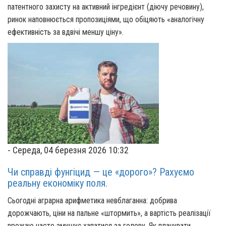
патентного захисту на активний інгредієнт (діючу речовину),
ринок наповнюється пропозиціями, що обіцяють «аналогічну
ефективність за вдвічі меншу ціну».
-
Середа, 04 березня 2026 10:32
Чи справді фунгіцид — це «дорого»? Рахуємо
реальну економіку поля.
Сьогодні аграрна арифметика невблаганна: добрива
дорожчають, ціни на пальне «штормить», а вартість реалізації
врожаю часто змушує хапатися за голову. Як планувати