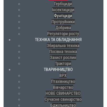
Гербіциди
Інсектициди
Фунгіциди
Протруйники
Добрива
Регулятори росту
ТЕХНІКА ТА ОБЛАДНАННЯ
Збиральна техніка
Посівна техніка
Захист рослин
Трактори
ТВАРИННИЦТВО
ВРХ
Птахівництво
Вівчарство
НОВЕ СВИНАРСТВО
Сучасне свинарство
Бджільництво