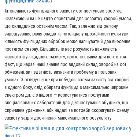
фунгіцидний захист
Інтенсивність фунгіцидного захисту сої поступово зростає,
незважаючи на не надто сприятливі для розвитку хвороб умови,
що складалися останнім часом. Так, залежно від регіону
вирощування, рівня опадів та потенціалу врожайності культури
кількість фунгіцидних обробок може налічувати й два внесення
протягом сезону. Більшість із нас розуміють важливість
якісного фунгіцидного захисту, проте спільним для всіх є той
факт, що наразі наші знання про видовий склад хвороб на сої
обмежені, як і здатність визначити проблему в польових
умовах. З огляду на це при побудові схеми захисту від хвороб,
з одного боку, слід обирати фунгіцид з максимально широким
спектром дії, а з іншого — користуватися послугами
спеціалізованих лабораторій для діагностування збудника, що
спричинив ураження, аби надалі за потреби скоригувати схему
захисту задля досягнення максимального результату.