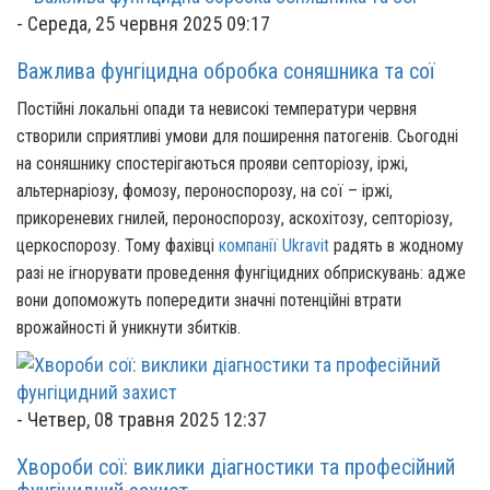
-
Середа, 25 червня 2025 09:17
Важлива фунгіцидна обробка соняшника та сої
Постійні локальні опади та невисокі температури червня
створили сприятливі умови для поширення патогенів. Сьогодні
на соняшнику спостерігаються прояви септоріозу, іржі,
альтернаріозу, фомозу, пероноспорозу, на сої – іржі,
прикореневих гнилей, пероноспорозу, аскохітозу, септоріозу,
церкоспорозу. Тому фахівці
компанії Ukravit
радять в жодному
разі не ігнорувати проведення фунгіцидних обприскувань: адже
вони допоможуть попередити значні потенційні втрати
врожайності й уникнути збитків.
-
Четвер, 08 травня 2025 12:37
Хвороби сої: виклики діагностики та професійний