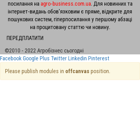
посилання на
agro-business.com.ua
. Для новинних та
інтернет-видань обов'язковим є пряме, відкрите для
пошукових систем, гіперпосилання у першому абзаці
на процитовану статтю чи новину.
ПЕРЕДПЛАТИТИ
©2010 - 2022 Агробізнес сьогодні
Facebook
Google Plus
Twitter
Linkedin
Pinterest
Please publish modules in
offcanvas
position.