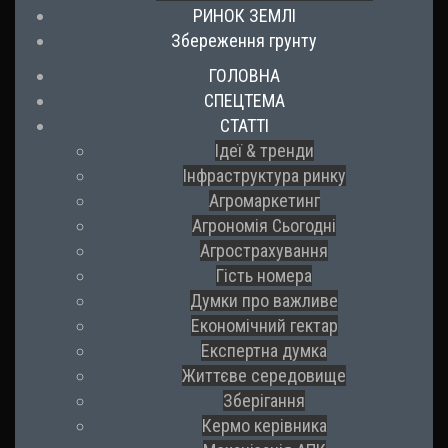
РИНОК ЗЕМЛІ
Збереження грунту
ГОЛОВНА
СПЕЦТЕМА
СТАТТІ
Ідеї & тренди
Інфраструктура ринку
Агромаркетинг
Агрономія Сьогодні
Агрострахування
Гість номера
Думки про важливе
Економічний гектар
Експертна думка
Життєве середовище
Зберігання
Кермо керівника