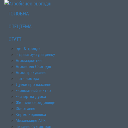
ГОЛОВНА
СПЕЦТЕМА
СТАТТІ
Ідеї & тренди
Інфраструктура ринку
Агромаркетинг
Агрономія Сьогодні
Агрострахування
Гість номера
Думки про важливе
Економічний гектар
Експертна думка
Життєве середовище
Зберігання
Кермо керівника
Механізація АПК
Питання бухгалтерії