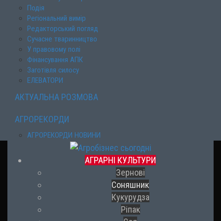
Подія
Регіональний вимір
Редакторський погляд
Сучасне тваринництво
У правовому полі
Фінансування АПК
Заготівля силосу
ЕЛЕВАТОРИ
АКТУАЛЬНА РОЗМОВА
АГРОРЕКОРДИ
АГРОРЕКОРДИ НОВИНИ
АГРАРНІ КУЛЬТУРИ
Зернові
Соняшник
Кукурудза
Ріпак