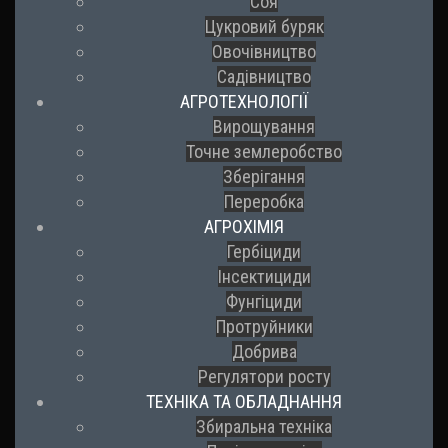
Соя
Цукровий буряк
Овочівництво
Садівництво
АГРОТЕХНОЛОГІЇ
Вирощування
Точне землеробство
Зберігання
Переробка
АГРОХІМІЯ
Гербіциди
Інсектициди
Фунгіциди
Протруйники
Добрива
Регулятори росту
ТЕХНІКА ТА ОБЛАДНАННЯ
Збиральна техніка