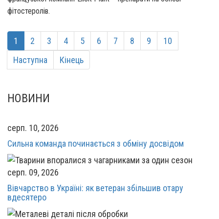
фітостеролів.
1
2
3
4
5
6
7
8
9
10
Наступна
Кінець
НОВИНИ
серп. 10, 2026
Сильна команда починається з обміну досвідом
серп. 09, 2026
Вівчарство в Україні: як ветеран збільшив отару
вдесятеро