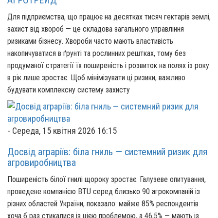
Для підприємства, що працює на десятках тисяч гектарів землі,
захист від хвороб — це складова загального управління
ризиками бізнесу. Хвороби часто мають властивість
накопичуватися в ґрунті та рослинних рештках,
тому без
продуманої стратегії їх поширеність і розвиток на полях із року
в рік лише зростає. Щоб мінімізувати
ці ризики, важливо
будувати комплексну систему захисту
-
Середа, 15 квітня 2026 16:15
Досвід аграріїв: біла гниль — системний ризик для
агровиробництва
Поширеність білої гнилі щороку зростає. Галузеве опитування,
проведене компанією BTU серед близько 90 агрокомпаній із
різних областей України, показало: майже 85% респондентів
хоча б раз стикалися із цією проблемою, а 46,5% — мають із