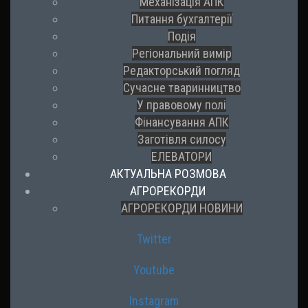
Механізація АПК
Питання бухгалтерії
Подія
Регіональний вимір
Редакторський погляд
Сучасне тваринництво
У правовому полі
Фінансування АПК
Заготівля силосу
ЕЛЕВАТОРИ
АКТУАЛЬНА РОЗМОВА
АГРОРЕКОРДИ
АГРОРЕКОРДИ НОВИНИ
Twitter
Youtube
Instagram