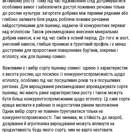
активному росту. Тому під час підживлення слід дотримуватися
особливих вимог і забезпечити доступ поживних речовин тільки
до рослин культури: загортати добрива між парними рядками або
глибоко заливати біля рядка, роблячи поживні речовини
найдоступнішими для пшениці, надаючи їй конкурентних переваг
над егілопсом. Також рекомендовано внесення мінеральних
добрив навесні, а не під час сівби в осінній період. До того ж азот,
унесений навесні, глибше проникає в ґрунтовий профіль і є менш
доступним для проростання поверхневих бур’янів, зокрема і
егілопсу, ніж для пшениці озимої.
Важливим є і вибір сорту пшениці озимої: однією з характеристик
є висота рослин, що посилює її конкурентоспроможність щодо
егілопсу, особливо під час посушливих років та в посушливих
регіонах. Для вирощування рекомендовано впроваджувати сорти
пшениці, які мають ранні характеристики росту і також можуть
бути більш конкурентоспроможними щодо егілопсу. Ці самі сорти
краще висівати в районах із недостатнім рівнем зволоження.
Однак вибір сорту не повинен ґрунтуватися тільки на
конкурентоспроможності. Такі чинники, як стійкість до хвороб,
дозрівання й агротехніка вирощування можуть вплинути на
продуктивність будь-якого сорту, чим не варто нехтувати.