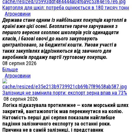
Картопля для шкіл: потреба оцінюється в 180 тисяч тонн
Агроновини
Держава стане одним із найбільших покупців картоплі в
країні вже цієї осені. Безплатне гаряче харчування з
першого вересня охоплює школярів усіх одинадцяти
класів, і базові овочі до нього закуповують
централізовано, за бюджетні кошти. Умови участі в
таких закупівлях відрізняються від звичного для
виробників продажу партії гуртовому покупцю.
08 серпня 2026
Більше
Агроновини
Залізниця не замінила порти: експорт зерна впав на 73%
08 серпня 2026
Логіка підказувала протилежне — коли морський шлях
закритий, вантажопотік мав перекинутися на колію.
Натомість перші дні серпня показали найглибше
падіння залізничного експорту за останні роки.
Причина не в самій залізниці, і представник