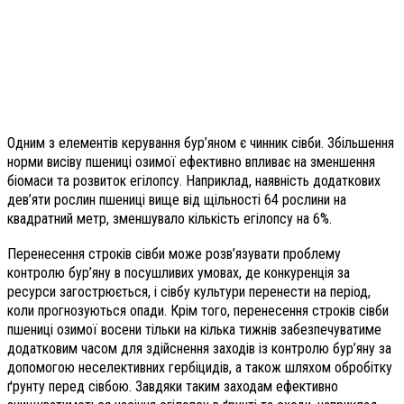
Одним з елементів керування бур’яном є чинник сівби. Збільшення
норми висіву пшениці озимої ефективно впливає на зменшення
біомаси та розвиток егілопсу. Наприклад, наявність додаткових
дев’яти рослин пшениці вище від щільності 64 рослини на
квадратний метр, зменшувало кількість егілопсу на 6%.
Перенесення строків сівби може розв’язувати проблему
контролю бур’яну в посушливих умовах, де конкуренція за
ресурси загострюється, і сівбу культури перенести на період,
коли прогнозуються опади. Крім того, перенесення строків сівби
пшениці озимої восени тільки на кілька тижнів забезпечуватиме
додатковим часом для здійснення заходів із контролю бур’яну за
допомогою неселективних гербіцидів, а також шляхом обробітку
ґрунту перед сівбою. Завдяки таким заходам ефективно