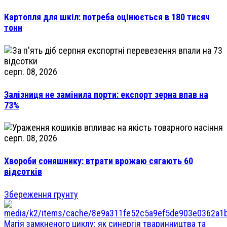
Картопля для шкіл: потреба оцінюється в 180 тисяч
тонн
серп. 08, 2026
Залізниця не замінила порти: експорт зерна впав на
73%
серп. 08, 2026
Хвороби соняшнику: втрати врожаю сягають 60
відсотків
Збереження грунту
Магія замкненого циклу: як синергія тваринництва та