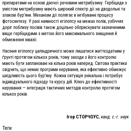
препаратами на основі діючої речовини метрибузину. Гербіциди з
умістом метрибузину мають широкий спектр дії на дводольні та
злакові бур’яни. Механізм дії полягає в інгібуванні процесу
фотосинтезу. У разі наявності егілопсу на межах полів, узбіччях
доріг поблизу посівів також доцільно обприскувати зазначеними
вище гербіцидами з метою його максимального знищення й
обмеження інвазії.
Насіння егілопсу циліндричного може лишатися життєздатним у
ґрунті протягом кількох років, тому заходи з його контролю
мають бути заплановані на кілька років наперед. Світова практика
свідчить, що немає програми керування, яка ефективно обмежує
шкідливість цього бур’яну. Кожна ситуація унікальна і потребує
індивідуального підходу та курсу дій. Ключ до ефективності
керування — інтеграція тактичних методів контролю протягом
кількох років.
Ігор СТОРЧОУС
,
канд. с.-г. наук
Теги