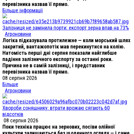
перевізника назвав її прямо.
Більше інформації
Залізниця не замінила порти: експорт зерна впав на 73%
Агроновини
Логіка підказувала протилежне — коли морський шлях
закритий, вантажопотік мав перекинутися на колію.
Натомість перші дні серпня показали найглибше
падіння залізничного експорту за останні роки.
Причина не в самій залізниці, і представник
перевізника назвав її прямо.
08 серпня 2026
Більше
Агроновини
Хвороби соняшнику: втрати врожаю сягають 60
відсотків
08 серпня 2026
Поки техніка працює на зернових, посіви олійної
культури залишаються без щоденного огляду — і саме