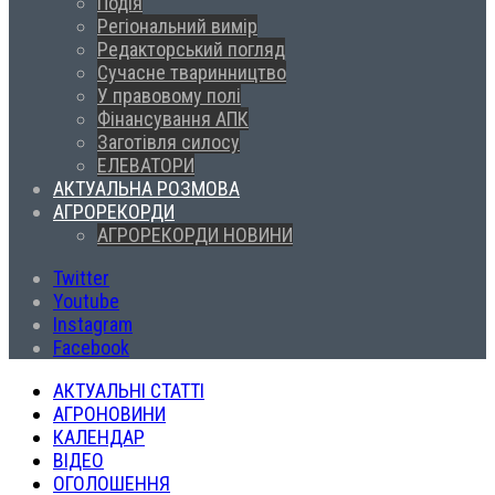
Подія
Регіональний вимір
Редакторський погляд
Сучасне тваринництво
У правовому полі
Фінансування АПК
Заготівля силосу
ЕЛЕВАТОРИ
АКТУАЛЬНА РОЗМОВА
АГРОРЕКОРДИ
АГРОРЕКОРДИ НОВИНИ
Twitter
Youtube
Instagram
Facebook
АКТУАЛЬНІ СТАТТІ
АГРОНОВИНИ
КАЛЕНДАР
ВІДЕО
ОГОЛОШЕННЯ