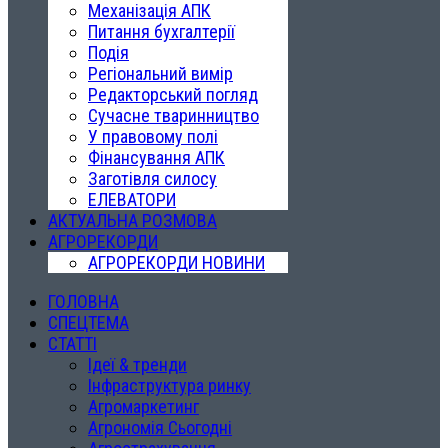
Механізація АПК
Питання бухгалтерії
Подія
Регіональний вимір
Редакторський погляд
Сучасне тваринництво
У правовому полі
Фінансування АПК
Заготівля силосу
ЕЛЕВАТОРИ
АКТУАЛЬНА РОЗМОВА
АГРОРЕКОРДИ
АГРОРЕКОРДИ НОВИНИ
ГОЛОВНА
СПЕЦТЕМА
СТАТТІ
Ідеї & тренди
Інфраструктура ринку
Агромаркетинг
Агрономія Сьогодні