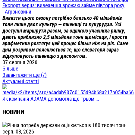
Експорт зерна: вивезення врожаю займе півтора року
Агроновини
Вивезти цього сезону потрібно близько 40 мільйонів
тонн лише двох культур — пшениці та кукурудзи. Усі
доступні маршрути разом, за оцінкою учасника ринку,
дають приблизно 2,5 мільйона тонн щомісяця, і проста
арифметика розтягує цей процес більш ніж на рік. Саме
цим розривом пояснюється те, що елеватори зараз
відкуповують пшеницю з дисконтом.
07 серпня 2026
Більше
Завантажити ще (
/
)
Актуальні статті
Як компанія ADAMA допомогла ще трьом ...
НОВИНИ
серп. 08, 2026