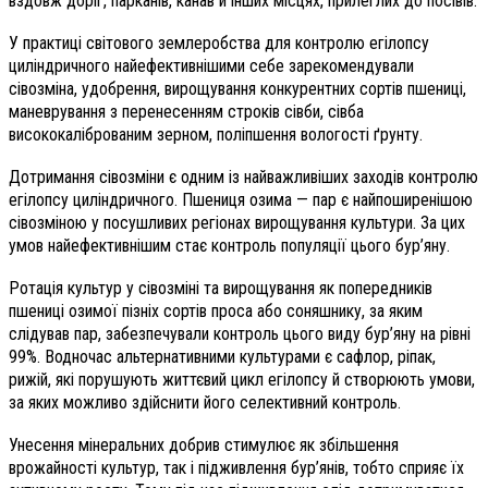
вздовж доріг, парканів, канав й інших місцях, прилеглих до посівів.
У практиці світового землеробства для контролю егілопсу
циліндричного найефективнішими себе зарекомендували
сівозміна, удобрення, вирощування конкурентних сортів пшениці,
маневрування з перенесенням строків сівби, сівба
висококаліброваним зерном, поліпшення вологості ґрунту.
Дотримання сівозміни є одним із найважливіших заходів контролю
егілопсу циліндричного. Пшениця озима — пар є найпоширенішою
сівозміною у посушливих регіонах вирощування культури. За цих
умов найефективнішим стає контроль популяції цього бур’яну.
Ротація культур у сівозміні та вирощування як попередників
пшениці озимої пізніх сортів проса або соняшнику, за яким
слідував пар, забезпечували контроль цього виду бур’яну на рівні
99%. Водночас альтернативними культурами є сафлор, ріпак,
рижій, які порушують життєвий цикл егілопсу й створюють умови,
за яких можливо здійснити його селективний контроль.
Унесення мінеральних добрив стимулює як збільшення
врожайності культур, так і підживлення бур’янів, тобто сприяє їх