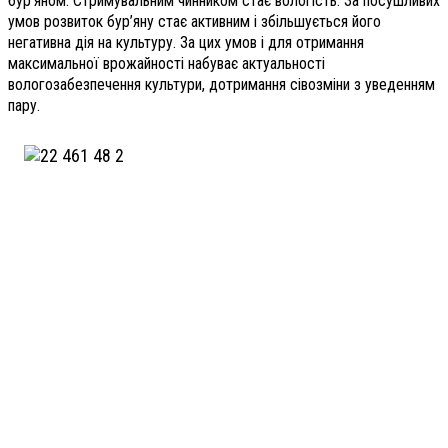
бур’яном. Стримувальним чинником стає вологість. За посушливих
умов розвиток бур’яну стає активним і збільшується його
негативна дія на культуру. За цих умов і для отримання
максимальної врожайності набуває актуальності
вологозабезпечення культури, дотримання сівозміни з уведенням
пару.