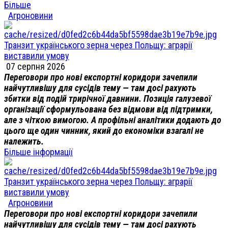
Більше
Агроновини
Транзит українського зерна через Польщу: аграрії
виставили умову
07 серпня 2026
Переговори про нові експортні коридори зачепили
найчутливішу для сусідів тему — там досі рахують
збитки від подій трирічної давнини. Позиція галузевої
організації сформульована без відмови від підтримки,
але з чіткою вимогою. А профільні аналітики додають до
цього ще один чинник, який до економіки взагалі не
належить.
Більше інформації
Транзит українського зерна через Польщу: аграрії
виставили умову
Агроновини
Переговори про нові експортні коридори зачепили
найчутливішу для сусідів тему — там досі рахують