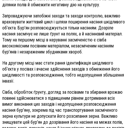
ділянки полів й обмежити негативну дію на культуру.
Запроваджуючи запобіжні заходи та заходи контролю, важливо
враховувати життєвий цикл і шляхи поширення насіння шкідливого
об’єкта. Бур’ян розповсюджується тільки насінням. Дозріле
насіння засмічує не лише ґрунт на полях, а й насіннєвий матеріал.
Тому на першому місці в керуванні засміченістю є сівба
високоякісним посівним матеріалом, незасміченим насінням
бур’янів і незараженим збудниками хвороб.
На другому місці має стати рання ідентифікація шкідливого
об’єкта у посівах і вчасне здійснення заходів з обмеження його
шкідливості та розповсюдження, тобто недопущення збільшення
інвазії.
Сівба, обробіток ґрунту, догляд за посівами та збирання врожаю
повинні здійснюватися з підвищеним рівнем дотримання всіх
вимог виконання цих заходів і недопущення розповсюдження
насіння бур’яну, зокрема під час транспортування засміченого
зерна культури не допускати його розсипання зерна. Важливо
знищувати цей бур’ян до дозрівання його насіння на межах полів,