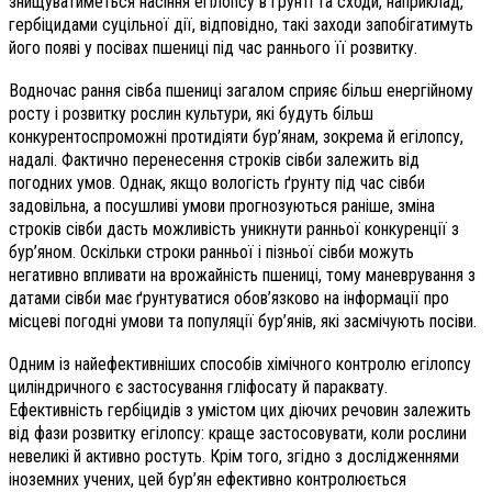
знищуватиметься насіння егілопсу в ґрунті та сходи, наприклад,
гербіцидами суцільної дії, відповідно, такі заходи запобігатимуть
його появі у посівах пшениці під час раннього її розвитку.
Водночас рання сівба пшениці загалом сприяє більш енергійному
росту і розвитку рослин культури, які будуть більш
конкурентоспроможні протидіяти бур’янам, зокрема й егілопсу,
надалі. Фактично перенесення строків сівби залежить від
погодних умов. Однак, якщо вологість ґрунту під час сівби
задовільна, а посушливі умови прогнозуються раніше, зміна
строків сівби дасть можливість уникнути ранньої конкуренції з
бур’яном. Оскільки строки ранньої і пізньої сівби можуть
негативно впливати на врожайність пшениці, тому маневрування з
датами сівби має ґрунтуватися обов’язково на інформації про
місцеві погодні умови та популяції бур’янів, які засмічують посіви.
Одним із найефективніших способів хімічного контролю егілопсу
циліндричного є застосування гліфосату й параквату.
Ефективність гербіцидів з умістом цих діючих речовин залежить
від фази розвитку егілопсу: краще застосовувати, коли рослини
невеликі й активно ростуть. Крім того, згідно з дослідженнями
іноземних учених, цей бур’ян ефективно контролюється