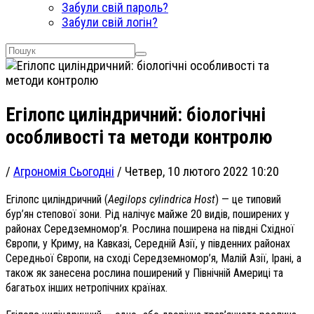
Забули свій пароль?
Забули свій логін?
Егілопс циліндричний: біологічні
особливості та методи контролю
/
Агрономія Сьогодні
/
Четвер, 10 лютого 2022 10:20
Егілопс циліндричний (
Aegilops cylindrica Host
) — це типовий
бур’ян степової зони. Рід налічує майже 20 видів, поширених у
районах Середземномор’я. Рослина поширена на півдні Східної
Європи, у Криму, на Кавказі, Середній Азії, у південних районах
Середньої Європи, на сході Середземномор’я, Малій Азії, Ірані, а
також як занесена рослина поширений у Північній Америці та
багатьох інших нетропічних країнах.