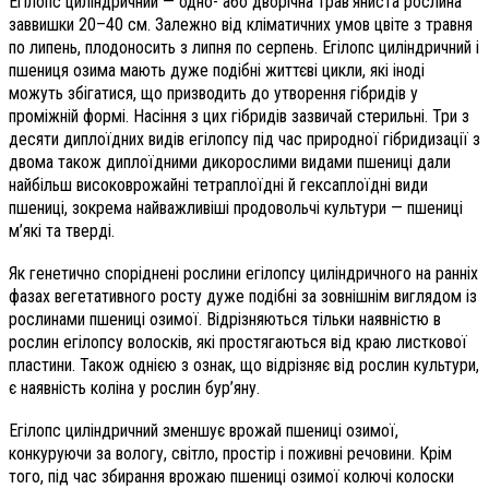
Егілопс циліндричний — одно- або дворічна трав’яниста рослина
заввишки 20–40 см. Залежно від кліматичних умов цвіте з травня
по липень, плодоносить з липня по серпень. Егілопс циліндричний і
пшениця озима мають дуже подібні життєві цикли, які іноді
можуть збігатися, що призводить до утворення гібридів у
проміжній формі. Насіння з цих гібридів зазвичай стерильні. Три з
десяти диплоїдних видів егілопсу під час природної гібридизації з
двома також диплоїдними дикорослими видами пшениці дали
найбільш високоврожайні тетраплоїдні й гексаплоїдні види
пшениці, зокрема найважливіші продовольчі культури — пшениці
м’які та тверді.
Як генетично споріднені рослини егілопсу циліндричного на ранніх
фазах вегетативного росту дуже подібні за зовнішнім виглядом із
рослинами пшениці озимої. Відрізняються тільки наявністю в
рослин егілопсу волосків, які простягаються від краю листкової
пластини. Також однією з ознак, що відрізняє від рослин культури,
є наявність коліна у рослин бур’яну.
Егілопс циліндричний зменшує врожай пшениці озимої,
конкуруючи за вологу, світло, простір і поживні речовини. Крім
того, під час збирання врожаю пшениці озимої колючі колоски