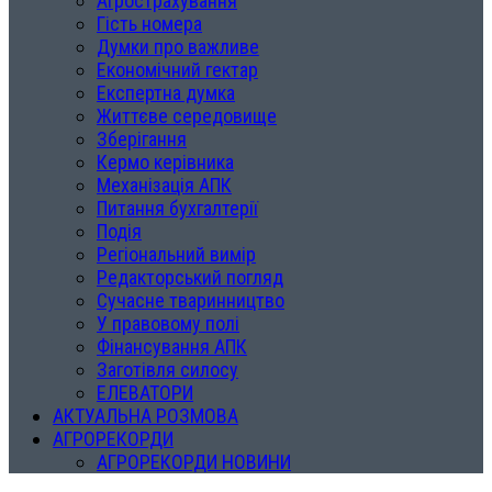
Агрострахування
Гість номера
Думки про важливе
Економічний гектар
Експертна думка
Життєве середовище
Зберігання
Кермо керівника
Механізація АПК
Питання бухгалтерії
Подія
Регіональний вимір
Редакторський погляд
Сучасне тваринництво
У правовому полі
Фінансування АПК
Заготівля силосу
ЕЛЕВАТОРИ
АКТУАЛЬНА РОЗМОВА
АГРОРЕКОРДИ
АГРОРЕКОРДИ НОВИНИ