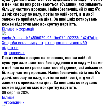
в цей час на них розвиваються збудники, які знімають
більшу частину врожаю. Найнебезпечніший із них б'є
двічі: спершу по валу, потім по олійності, від якої
залежить приймальна ціна. За нинішніх котирувань
кожен відсоток має конкретну вартість.
Більше інформації
Хвороби соняшнику: втрати врожаю сягають 60
відсотків
Агроновини
Поки техніка працює на зернових, посіви олійної
культури залишаються без щоденного огляду — і саме
в цей час на них розвиваються збудники, які знімають
більшу частину врожаю. Найнебезпечніший із них б'є
двічі: спершу по валу, потім по олійності, від якої
залежить приймальна ціна. За нинішніх котирувань
кожен відсоток має конкретну вартість.
08 серпня 2026
Більше
Агроновини