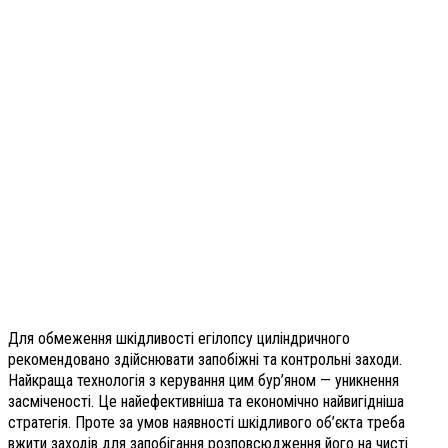
Для обмеження шкідливості егілопсу циліндричного
рекомендовано здійснювати запобіжні та контрольні заходи.
Найкраща технологія з керування цим бур’яном — уникнення
засміченості. Це найефективніша та економічно найвигідніша
стратегія. Проте за умов наявності шкідливого об’єкта треба
вжити заходів для запобігання розповсюдження його на чисті