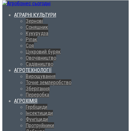
АГРАРНІ КУЛЬТУРИ
Зернові
Соняшник
Кукурудза
Ріпак
Соя
Цукровий буряк
Овочівництво
Садівництво
АГРОТЕХНОЛОГІЇ
Вирощування
Точне землеробство
Зберігання
Переробка
АГРОХІМІЯ
Гербіциди
Інсектициди
Фунгіциди
Протруйники