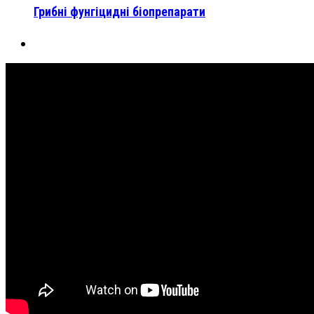
Грибні фунгіцидні біопрепарати