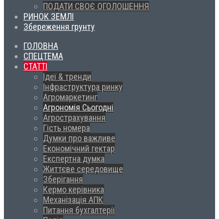
ПОДАТИ СВОЄ ОГОЛОШЕННЯ
РИНОК ЗЕМЛІ
Збереження грунту
ГОЛОВНА
СПЕЦТЕМА
СТАТТІ
Ідеї & тренди
Інфраструктура ринку
Агромаркетинг
Агрономія Сьогодні
Агрострахування
Гість номера
Думки про важливе
Економічний гектар
Експертна думка
Життєве середовище
Зберігання
Кермо керівника
Механізація АПК
Питання бухгалтерії