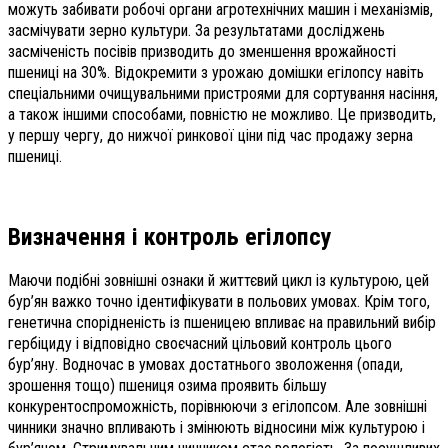
можуть забивати робочі органи агротехнічних машин і механізмів,
засмічувати зерно культури. За результатами досліджень
засміченість посівів призводить до зменшення врожайності
пшениці на 30%. Відокремити з урожаю домішки егілопсу навіть
спеціальними очищувальними пристроями для сортування насіння,
а також іншими способами, повністю не можливо. Це призводить,
у першу чергу, до нижчої ринкової ціни під час продажу зерна
пшениці.
Визначення і контроль егілопсу
Маючи подібні зовнішні ознаки й життєвий цикл із культурою, цей
бур’ян важко точно ідентифікувати в польових умовах. Крім того,
генетична спорідненість із пшеницею впливає на правильний вибір
гербіциду і відповідно своєчасний цільовий контроль цього
бур’яну. Водночас в умовах достатнього зволоження (опади,
зрошення тощо) пшениця озима проявить більшу
конкурентоспроможність, порівнюючи з егілопсом. Але зовнішні
чинники значно впливають і змінюють відносини між культурою і