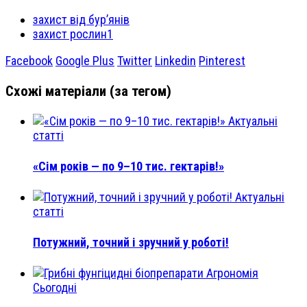
захист від бур’янів
захист рослин1
Facebook
Google Plus
Twitter
Linkedin
Pinterest
Схожі матеріали (за тегом)
Актуальні
статті
«Сім років — по 9–10 тис. гектарів!»
Актуальні
статті
Потужний, точний і зручний у роботі!
Агрономія
Сьогодні