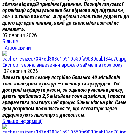
збитки від подій трирічної давнини. Позиція галузевої
організації сформульована без відмови від підтримки,
але з чіткою вимогою. А профільні аналітики додають до
цього ще один чинник, який до економіки взагалі не
належить.
07 серпня 2026
Більше
Агроновини
Експорт зерна: вивезення врожаю займе півтора року
07 серпня 2026
Вивезти цього сезону потрібно близько 40 мільйонів
тонн лише двох культур — пшениці та кукурудзи. Усі
доступні маршрути разом, за оцінкою учасника ринку,
дають приблизно 2,5 мільйона тонн щомісяця, і проста
арифметика розтягує цей процес більш ніж на рік. Саме
цим розривом пояснюється те, що елеватори зараз
відкуповують пшеницю з дисконтом.
Більше інформації