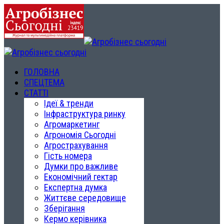
ГОЛОВНА
СПЕЦТЕМА
СТАТТІ
Ідеї & тренди
Інфраструктура ринку
Агромаркетинг
Агрономія Сьогодні
Агрострахування
Гість номера
Думки про важливе
Економічний гектар
Експертна думка
Життєве середовище
Зберігання
Кермо керівника