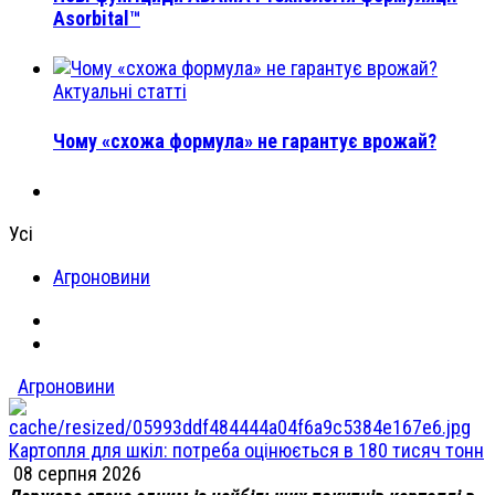
Asorbital™
Актуальні статті
Чому «схожа формула» не гарантує врожай?
Усі
Агроновини
Агроновини
Картопля для шкіл: потреба оцінюється в 180 тисяч тонн
08 серпня 2026