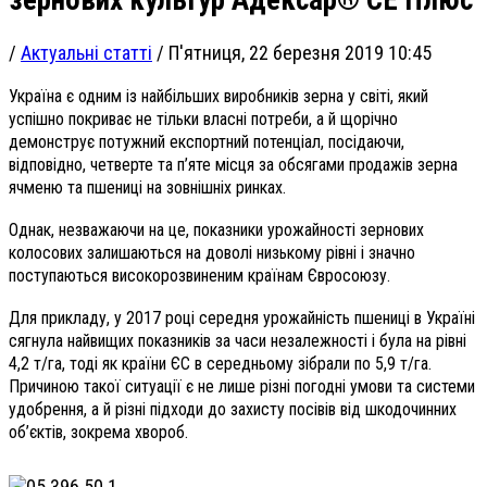
/
Актуальні статті
/
П'ятниця, 22 березня 2019 10:45
Україна є одним із найбільших виробників зерна у світі, який
успішно покриває не тільки власні потреби, а й щорічно
демонструє потужний експортний потенціал, посідаючи,
відповідно, четверте та п’яте місця за обсягами продажів зерна
ячменю та пшениці на зовнішніх ринках.
Однак, незважаючи на це, показники урожайності зернових
колосових залишаються на доволі низькому рівні і значно
поступаються високорозвиненим країнам Євросоюзу.
Для прикладу, у 2017 році середня урожайність пшениці в Україні
сягнула найвищих показників за часи незалежності і була на рівні
4,2 т/га, тоді як країни ЄС в середньому зібрали по 5,9 т/га.
Причиною такої ситуації є не лише різні погодні умови та системи
удобрення, а й різні підходи до захисту посівів від шкодочинних
об’єктів, зокрема хвороб.