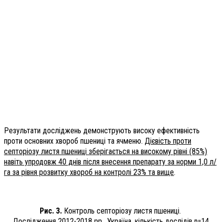
Результати досліджень демонструють високу ефективність
проти основних хвороб пшениці та ячменю.
Дієвість проти
септоріозу листя пшениці зберігається на високому рівні (85%)
навіть упродовж 40 днів після внесення препарату за норми 1,0 л/
га за рівня розвитку хвороб на контролі 23% та вище
.
Рис. 3.
Контроль септоріозу листя пшениці.
Дослідження 2012-2018 рр., Україна, кількість дослідів n=14