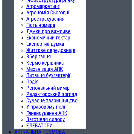
Агромаркетинг
Агрономія Сьогодні
Агрострахування
Гість номера
Думки про важливе
Економічний гектар
Експертна думка
Життєве середовище
Зберігання
Кермо керівника
Механізація АПК
Питання бухгалтерії
Подія
Регіональний вимір
Редакторський погляд
Сучасне тваринництво
У правовому полі
Фінансування АПК
Заготівля силосу
ЕЛЕВАТОРИ
АКТУАЛЬНА РОЗМОВА