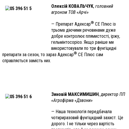
Олексій КОВАЛЬЧУК
,
головний
агроном ТОВ «Арчі»
®
— Препарат Адексар
СЕ Плюс із
трьома діючими речовинами дуже
добре контролює плямистості, іржу,
гельмінтосоріоз. Якщо раніше ми
використовували по три фунгіцидні
®
препарати за сезон, то зараз Адексар
СЕ Плюс сам
справляється замість них.
Зиновій МАКСИМИШИН
,
директор ПП
«Агрофірма «Дзвони»
— Наша технологія передбачала
чотириразовий фунгіцидний захист. Це
дорого. І не тільки через вартість