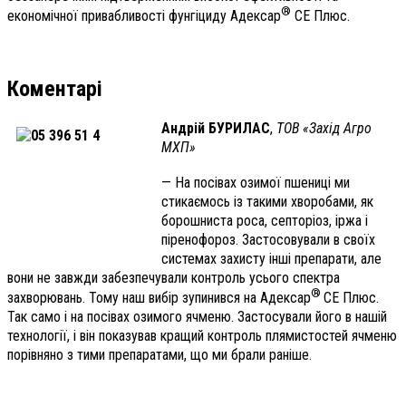
®
економічної привабливості фунгіциду Адексар
СЕ Плюс.
Коментарі
Андрій БУРИЛАС
,
ТОВ «Захід Агро
МХП»
— На посівах озимої пшениці ми
стикаємось із такими хворобами, як
борошниста роса, септоріоз, іржа і
піренофороз. Застосовували в своїх
системах захисту інші препарати, але
вони не завжди забезпечували контроль усього спектра
®
захворювань. Тому наш вибір зупинився на Адексар
СЕ Плюс.
Так само і на посівах озимого ячменю. Застосували його в нашій
технології, і він показував кращий контроль плямистостей ячменю
порівняно з тими препаратами, що ми брали раніше.