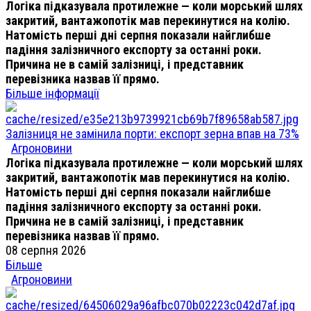
Логіка підказувала протилежне — коли морський шлях
закритий, вантажопотік мав перекинутися на колію.
Натомість перші дні серпня показали найглибше
падіння залізничного експорту за останні роки.
Причина не в самій залізниці, і представник
перевізника назвав її прямо.
Більше інформації
Залізниця не замінила порти: експорт зерна впав на 73%
Агроновини
Логіка підказувала протилежне — коли морський шлях
закритий, вантажопотік мав перекинутися на колію.
Натомість перші дні серпня показали найглибше
падіння залізничного експорту за останні роки.
Причина не в самій залізниці, і представник
перевізника назвав її прямо.
08 серпня 2026
Більше
Агроновини