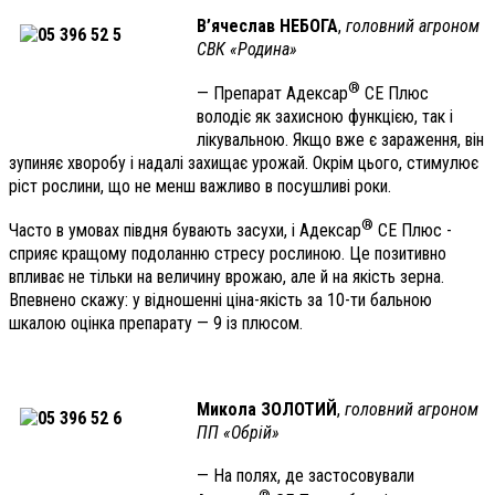
В’ячеслав НЕБОГА
,
головний агроном
СВК «Родина»
®
— Препарат Адексар
СЕ Плюс
володіє як захисною функцією, так і
лікувальною. Якщо вже є зараження, він
зупиняє хворобу і надалі захищає урожай. Окрім цього, стимулює
ріст рослини, що не менш важливо в посушливі роки.
®
Часто в умовах півдня бувають засухи, і Адексар
СЕ Плюс ­
сприяє кращому подоланню стресу рослиною. Це позитивно
впливає не тільки на величину врожаю, але й на якість зерна.
Впевнено скажу: у відношенні ціна-якість за 10-ти бальною
шкалою оцінка препарату — 9 із плюсом.
Микола ЗОЛОТИЙ
,
головний агроном
ПП «Обрій»
— На полях, де застосовували
®