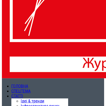
ГОЛОВНА
СПЕЦТЕМА
СТАТТІ
Ідеї & тренди
Інфраструктура ринку