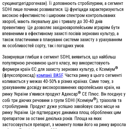
сукцинатдегідрогенази). Її доповнюють стробілурини, а сегмент
SDHI лише починає розвиватися. Ці фунгіциди характеризуються
високою ефективністю і широким спектром контрольованих
хвороб, мають лікувальну дію і тривалу до 30-40 днів
превентивну. Це дозволяє західноєвропейським аграріям бути
впевненими в ефективному захисті посівів зернових культур, а
також пластичними в плануванні системи захисту з урахуванням
як особливостей сорту, так і погодних умов.
Зазирнувши глибше в сегмент SDHI, виявиться, що найбільш
популярною речовиною цього класу, яку використовують
®
фермери країн ЄС для захисту зернових культур, є Ксеміум
(флуксопіроксад)
компанії BASF
. Частка ринку в цього сегменті
коливається у межах 40-50% в різних країнах. Саме тому, з
урахуванням досвіду високорозвинених європейських країн, на
®
ринку України з’явився продукт Адексар
СЕ Плюс. Він поєднує у
®
собі три діючих речовини з групи SDHI (Ксеміум
), тріазолів та
стробілуринів. Продукт дуже успішно завойовує своє місце на
ринку України. Це підтверджує динаміка площ оброблених цим
препаратом за останні декілька років. Площа на яких
застосовується препарат, з моменту появи його на ринку виросла