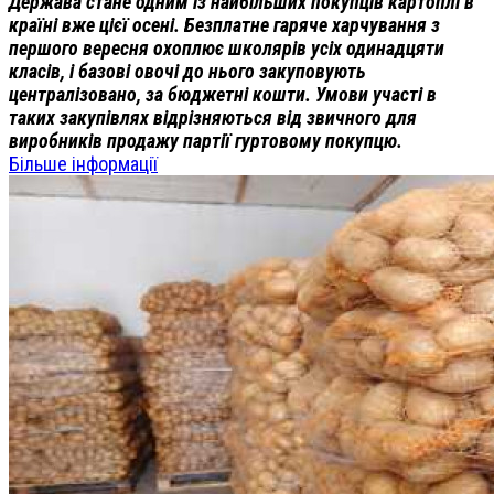
Держава стане одним із найбільших покупців картоплі в
країні вже цієї осені. Безплатне гаряче харчування з
першого вересня охоплює школярів усіх одинадцяти
класів, і базові овочі до нього закуповують
централізовано, за бюджетні кошти. Умови участі в
таких закупівлях відрізняються від звичного для
виробників продажу партії гуртовому покупцю.
Більше інформації