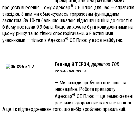
препаратів, але й за рахунок самих
®
процесів внесення. Тому
Адексар
СЕ Плюс для нас — справжня
знахідка. З ним ми обмежуємось триразовим фунгіцидним
захистом. За 10-ти бальною шкалою відношення ціни до якості я
б йому поставив 9,9 бала. Якщо ви хочете бути конкурентними на
цьому ринку та не тільки спостерігачами, а й активними
®
учасниками — тільки з Адексар
СЕ Плюс у вас є майбутнє.
Геннадій ТЕРЗИ
,
директор ТОВ
«Комсомолець»
— Ми завжди пробуємо все нове та
інноваційне. Робота препарату
®
Адексар
СЕ Плюс — це темно-зелені
рослини і здорові листки у нас на полі.
А це і є підтвердженням того, що вибір зроблено правильний.