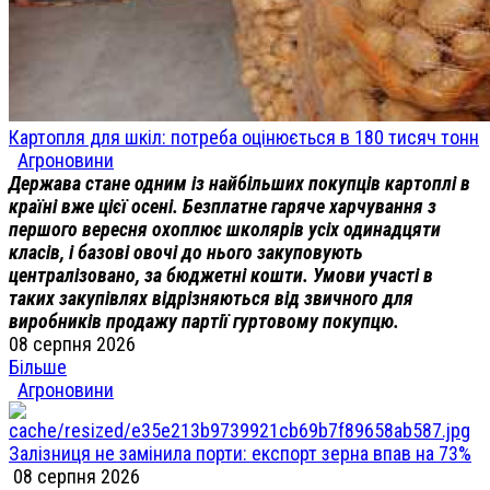
Картопля для шкіл: потреба оцінюється в 180 тисяч тонн
Агроновини
Держава стане одним із найбільших покупців картоплі в
країні вже цієї осені. Безплатне гаряче харчування з
першого вересня охоплює школярів усіх одинадцяти
класів, і базові овочі до нього закуповують
централізовано, за бюджетні кошти. Умови участі в
таких закупівлях відрізняються від звичного для
виробників продажу партії гуртовому покупцю.
08 серпня 2026
Більше
Агроновини
Залізниця не замінила порти: експорт зерна впав на 73%
08 серпня 2026