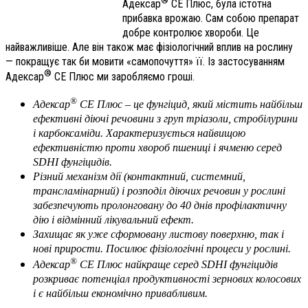
Адексар
СЕ Плюс, була істотна
прибавка врожаю. Сам собою препарат
добре контролює хвороби. Це
найважливіше. Але він також має фізіологічний вплив на рослину
— покращує так би мовити «самопочуття» її. Із застосуванням
®
Адексар
СЕ Плюс ми заробляємо гроші.
®
Адексар
СЕ Плюс – це фунгіцид, який містить найбільш
ефективні діючі речовини з груп тріазоли, стробілурини
і карбоксаміди. Характеризується найвищою
ефективністю проти хвороб пшениці і ячменю серед
SDHI фунгіцидів.
Різний механізм дії (контактний, системний,
трансламінарний) і розподіл діючих речовин у рослині
забезпечують пролонговану до 40 днів профілактичну
дію і відмінний лікувальний ефект.
Захищає як уже сформовану листову поверхню, так і
нові прирости. Посилює фізіологічні процеси у рослині.
®
Адексар
СЕ Плюс найкраще серед SDHI фунгіцидів
розкриває потенціал продуктивності зернових колосових
і є найбільш економічно привабливим.