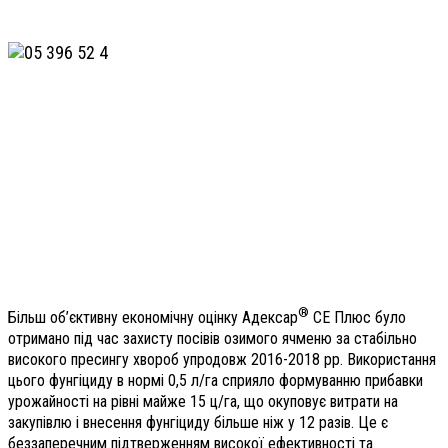
®
Більш об’єктивну економічну оцінку Адексар
СЕ Плюс було
отримано під час захисту посівів озимого ячменю за стабільно
високого пресингу хвороб упродовж 2016-2018 рр. Використання
цього фунгіциду в нормі 0,5 л/га сприяло формуванню прибавки
урожайності на рівні майже 15 ц/га, що окуповує витрати на
закупівлю і внесення фунгіциду більше ніж у 12 разів. Це є
беззаперечним підтверженням високої ефективності та