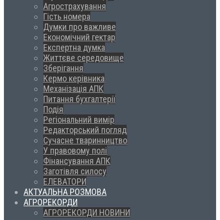
Агрострахування
Гість номера
Думки про важливе
Економічний гектар
Експертна думка
Життєве середовище
Зберігання
Кермо керівника
Механізація АПК
Питання бухгалтерії
Подія
Регіональний вимір
Редакторський погляд
Сучасне тваринництво
У правовому полі
Фінансування АПК
Заготівля силосу
ЕЛЕВАТОРИ
АКТУАЛЬНА РОЗМОВА
АГРОРЕКОРДИ
АГРОРЕКОРДИ НОВИНИ