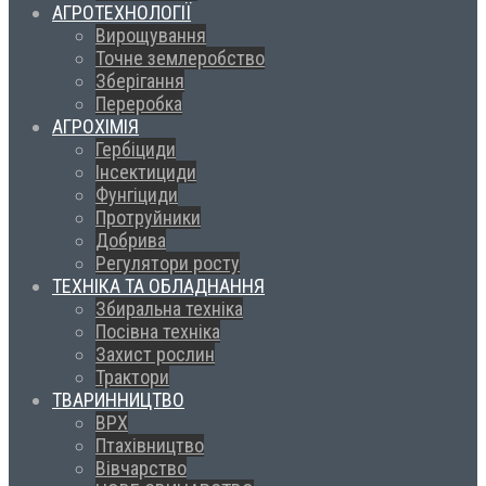
АГРОТЕХНОЛОГІЇ
Вирощування
Точне землеробство
Зберігання
Переробка
АГРОХІМІЯ
Гербіциди
Інсектициди
Фунгіциди
Протруйники
Добрива
Регулятори росту
ТЕХНІКА ТА ОБЛАДНАННЯ
Збиральна техніка
Посівна техніка
Захист рослин
Трактори
ТВАРИННИЦТВО
ВРХ
Птахівництво
Вівчарство