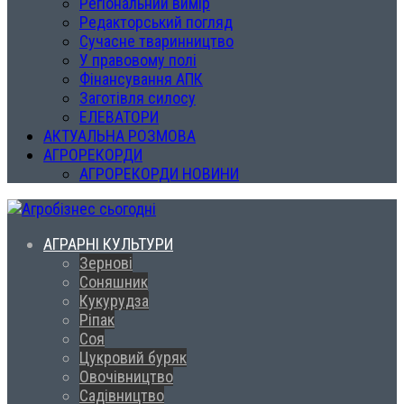
Регіональний вимір
Редакторський погляд
Сучасне тваринництво
У правовому полі
Фінансування АПК
Заготівля силосу
ЕЛЕВАТОРИ
АКТУАЛЬНА РОЗМОВА
АГРОРЕКОРДИ
АГРОРЕКОРДИ НОВИНИ
АГРАРНІ КУЛЬТУРИ
Зернові
Соняшник
Кукурудза
Ріпак
Соя
Цукровий буряк
Овочівництво
Садівництво