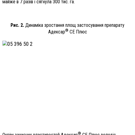
майже в 7 разів і сягнула 300 тис. га.
Рис. 2.
Динаміка зростання площ застосування препарату
®
Адексар
СЕ Плюс
®
Окрім захисних властивостей Адексар
СЕ Плюс володіє