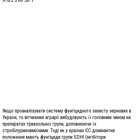
Якщо проаналізувати систему фунгіцидного захисту зернових в
Україні, то вітчизняні аграрії вибудовують її головним чином на
препаратах триазольної групи, доповнюючи їх
стробілуриновмісними. Тоді як у країнах ЄС домінантне
положення мають фунгіциди групи SDHI (інгібітори