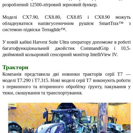
розроблений 12500-літровий зерновий бункер.
Моделі CX7.90, CX8.80, CX8.85 і CX8.90 можуть
обладнуватися напівгусеничним рушієм SmartTrax™ з
системою підвіски Terraglide™.
У новій кабіні Harvest Suite Ultra оператору допоможе в роботі
багатофункціональний джойстик CommandGrip і 10,5-
дюймовий кольоровий сенсорний монітор IntelliView IV.
Трактори
Компанія представила дві новинки тракторів серії Т7 —
моделі T7.290 і T7.315. Нові моделі серії T7 виконують роботи
з первинного та вторинного обробітку ґрунту, пакування у
тюки, скошування та транспортування.