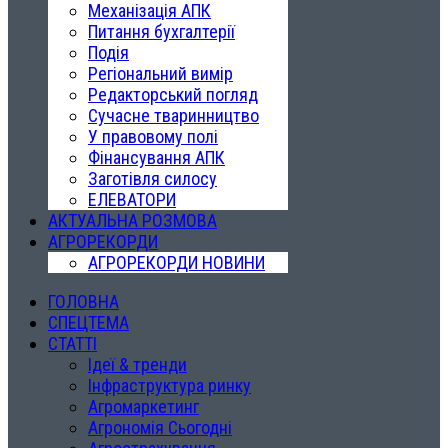
Механізація АПК
Питання бухгалтерії
Подія
Регіональний вимір
Редакторський погляд
Сучасне тваринництво
У правовому полі
Фінансування АПК
Заготівля силосу
ЕЛЕВАТОРИ
АКТУАЛЬНА РОЗМОВА
АГРОРЕКОРДИ
АГРОРЕКОРДИ НОВИНИ
ГОЛОВНА
СПЕЦТЕМА
СТАТТІ
Ідеї & тренди
Інфраструктура ринку
Агромаркетинг
Агрономія Сьогодні