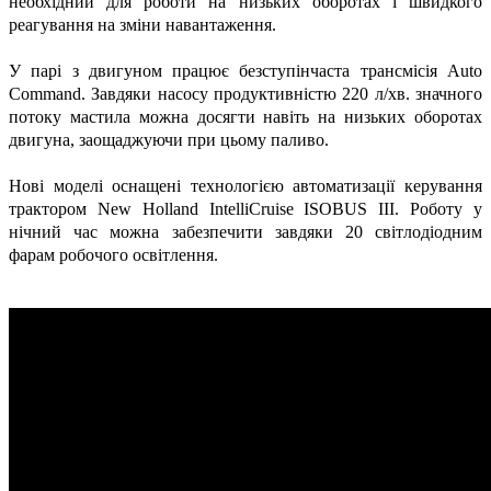
необхідний для роботи на низьких оборотах і швидкого
реагування на зміни навантаження.
У парі з двигуном працює безступінчаста трансмісія Auto
Command. Завдяки насосу продуктивністю 220 л/хв. значного
потоку мастила можна досягти навіть на низьких оборотах
двигуна, заощаджуючи при цьому паливо.
Нові моделі оснащені технологією автоматизації керування
трактором New Holland IntelliCruise ISOBUS ІІІ. Роботу у
нічний час можна забезпечити завдяки 20 світлодіодним
фарам робочого освітлення.