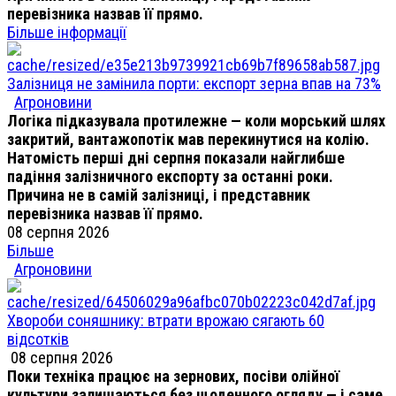
перевізника назвав її прямо.
Більше інформації
Залізниця не замінила порти: експорт зерна впав на 73%
Агроновини
Логіка підказувала протилежне — коли морський шлях
закритий, вантажопотік мав перекинутися на колію.
Натомість перші дні серпня показали найглибше
падіння залізничного експорту за останні роки.
Причина не в самій залізниці, і представник
перевізника назвав її прямо.
08 серпня 2026
Більше
Агроновини
Хвороби соняшнику: втрати врожаю сягають 60
відсотків
08 серпня 2026
Поки техніка працює на зернових, посіви олійної
культури залишаються без щоденного огляду — і саме