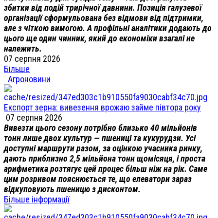
збитки від подій трирічної давнини. Позиція галузевої
організації сформульована без відмови від підтримки,
але з чіткою вимогою. А профільні аналітики додають до
цього ще один чинник, який до економіки взагалі не
належить.
07 серпня 2026
Більше
Агроновини
Експорт зерна: вивезення врожаю займе півтора року
07 серпня 2026
Вивезти цього сезону потрібно близько 40 мільйонів
тонн лише двох культур — пшениці та кукурудзи. Усі
доступні маршрути разом, за оцінкою учасника ринку,
дають приблизно 2,5 мільйона тонн щомісяця, і проста
арифметика розтягує цей процес більш ніж на рік. Саме
цим розривом пояснюється те, що елеватори зараз
відкуповують пшеницю з дисконтом.
Більше інформації