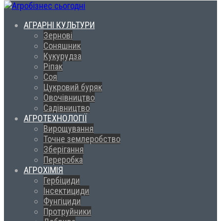
АГРАРНІ КУЛЬТУРИ
Зернові
Соняшник
Кукурудза
Ріпак
Соя
Цукровий буряк
Овочівництво
Садівництво
АГРОТЕХНОЛОГІЇ
Вирощування
Точне землеробство
Зберігання
Переробка
АГРОХІМІЯ
Гербіциди
Інсектициди
Фунгіциди
Протруйники