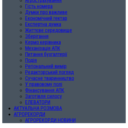
Агрострахування
Гість номера
Думки про важливе
Економічний гектар
Експертна думка
Життєве середовище
Зберігання
Кермо керівника
Механізація АПК
Питання бухгалтерії
Подія
Регіональний вимір
Редакторський погляд
Сучасне тваринництво
У правовому полі
Фінансування АПК
Заготівля силосу
ЕЛЕВАТОРИ
АКТУАЛЬНА РОЗМОВА
АГРОРЕКОРДИ
АГРОРЕКОРДИ НОВИНИ