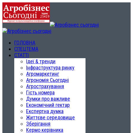
ГОЛОВНА
СПЕЦТЕМА
СТАТТІ
Ідеї & тренди
Інфраструктура ринку
Агромаркетинг
Агрономія Сьогодні
Агрострахування
Гість номера
Думки про важливе
Економічний гектар
Експертна думка
Життєве середовище
Зберігання
Кермо керівника