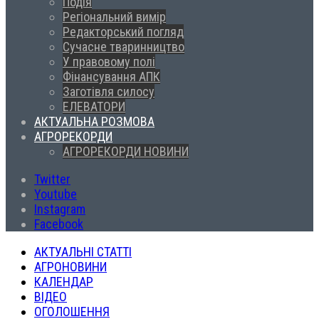
Подія
Регіональний вимір
Редакторський погляд
Сучасне тваринництво
У правовому полі
Фінансування АПК
Заготівля силосу
ЕЛЕВАТОРИ
АКТУАЛЬНА РОЗМОВА
АГРОРЕКОРДИ
АГРОРЕКОРДИ НОВИНИ
Twitter
Youtube
Instagram
Facebook
АКТУАЛЬНІ СТАТТІ
АГРОНОВИНИ
КАЛЕНДАР
ВІДЕО
ОГОЛОШЕННЯ