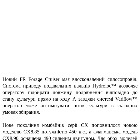
Новий FR Forage Cruiser має вдосконалений силосопровід.
Система приводу подавальних вальців Hydroloc™ дозволяє
оператору підбирати довжину подрібнення відповідно до
стану культури прямо на ходу. А завдяки системі Variflow™
оператор може оптимізувати потік культури в складних
умовах збирання.
Нове покоління комбайнів серії CX поповнилося новою
моделлю CX8.85 потужністю 450 к.с., а флагманська модель
CX8.90 оснащена 490-сильним двигуном. Для обох моделей