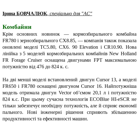
Ірина БОВЧАЛЮК
,
спеціально для "АС"
Комбайни
Крім основних новинок — кормозбирального комбайна
FR780 і зернозбирального CX8.85, — компанія також показала
оновлені моделі TC5.80, CX6. 90 Elevation і CR10.90. Нова
лінійка з 5 моделей кормозбиральних комбайнів New Holland
FR Forage Cruiser оснащена двигунами FРT максимальною
потужністю від 476 до 824 к. с.
На дві менші моделі встановлений двигун Cursor 13, а моделі
FR650 і FR780 оснащені двигуном Cursor 16. Найпотужніша
модель отримала двигун Vector об’ємом 20,1 л і потужністю
824 к.с. При цьому сучасна технологія ECOBlue HI-eSCR не
тільки забезпечує необхідну потужність, але й сприяє економії
пального. Нові інженерні рішення сприяють збільшенню
продуктивності та ефективності машин.