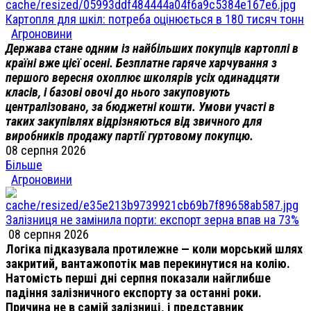
Картопля для шкіл: потреба оцінюється в 180 тисяч тонн
Агроновини
Держава стане одним із найбільших покупців картоплі в
країні вже цієї осені. Безплатне гаряче харчування з
першого вересня охоплює школярів усіх одинадцяти
класів, і базові овочі до нього закуповують
централізовано, за бюджетні кошти. Умови участі в
таких закупівлях відрізняються від звичного для
виробників продажу партії гуртовому покупцю.
08 серпня 2026
Більше
Агроновини
Залізниця не замінила порти: експорт зерна впав на 73%
08 серпня 2026
Логіка підказувала протилежне — коли морський шлях
закритий, вантажопотік мав перекинутися на колію.
Натомість перші дні серпня показали найглибше
падіння залізничного експорту за останні роки.
Причина не в самій залізниці, і представник