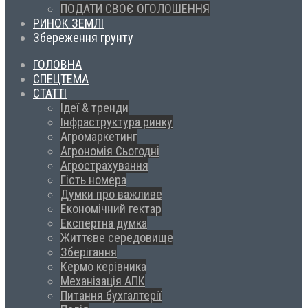
ПОДАТИ СВОЄ ОГОЛОШЕННЯ
РИНОК ЗЕМЛІ
Збереження грунту
ГОЛОВНА
СПЕЦТЕМА
СТАТТІ
Ідеї & тренди
Інфраструктура ринку
Агромаркетинг
Агрономія Сьогодні
Агрострахування
Гість номера
Думки про важливе
Економічний гектар
Експертна думка
Життєве середовище
Зберігання
Кермо керівника
Механізація АПК
Питання бухгалтерії