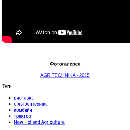
Фотогалерея
AGRITECHNIKA - 2015
Теги
виставка
сільгосптехніка
комбайн
трактор
New Holland Agriculture