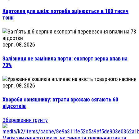
Картопля для шкіл: потреба оцінюється в 180 тисяч
тонн
серп. 08, 2026
Залізниця не замінила порти: експорт зерна впав на
73%
серп. 08, 2026
Хвороби соняшнику: втрати врожаю сягають 60
відсотків
Збереження грунту
Магія замкненого циклу: як синергія тваринництва та