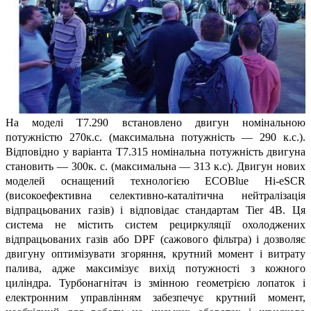
На моделі T7.290 встановлено двигун номінальною
потужністю 270к.с. (максимальна потужність — 290 к.с.).
Відповідно у варіанта T7.315 номінальна потужність двигуна
становить — 300к. с. (максимальна — 313 к.с). Двигун нових
моделей оснащений технологією ECOBlue Hi-eSCR
(високоефективна селективно-каталітична нейтралізація
відпрацьованих газів) і відповідає стандартам Tier 4B. Ця
система не містить систем рециркуляції охолоджених
відпрацьованих газів або DPF (сажового фільтра) і дозволяє
двигуну оптимізувати згоряння, крутний момент і витрату
палива, адже максимізує вихід потужності з кожного
циліндра. Турбонагнітач із змінною геометрією лопаток і
електронним управлінням забезпечує крутний момент,