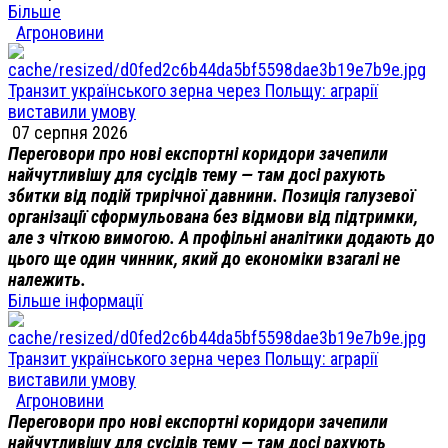
Більше
Агроновини
Транзит українського зерна через Польщу: аграрії
виставили умову
07 серпня 2026
Переговори про нові експортні коридори зачепили
найчутливішу для сусідів тему — там досі рахують
збитки від подій трирічної давнини. Позиція галузевої
організації сформульована без відмови від підтримки,
але з чіткою вимогою. А профільні аналітики додають до
цього ще один чинник, який до економіки взагалі не
належить.
Більше інформації
Транзит українського зерна через Польщу: аграрії
виставили умову
Агроновини
Переговори про нові експортні коридори зачепили
найчутливішу для сусідів тему — там досі рахують