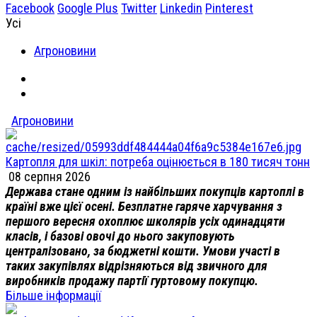
Facebook
Google Plus
Twitter
Linkedin
Pinterest
Усі
Агроновини
Агроновини
Картопля для шкіл: потреба оцінюється в 180 тисяч тонн
08 серпня 2026
Держава стане одним із найбільших покупців картоплі в
країні вже цієї осені. Безплатне гаряче харчування з
першого вересня охоплює школярів усіх одинадцяти
класів, і базові овочі до нього закуповують
централізовано, за бюджетні кошти. Умови участі в
таких закупівлях відрізняються від звичного для
виробників продажу партії гуртовому покупцю.
Більше інформації