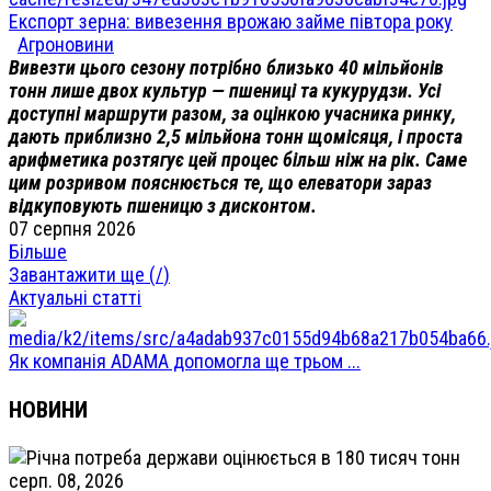
Експорт зерна: вивезення врожаю займе півтора року
Агроновини
Вивезти цього сезону потрібно близько 40 мільйонів
тонн лише двох культур — пшениці та кукурудзи. Усі
доступні маршрути разом, за оцінкою учасника ринку,
дають приблизно 2,5 мільйона тонн щомісяця, і проста
арифметика розтягує цей процес більш ніж на рік. Саме
цим розривом пояснюється те, що елеватори зараз
відкуповують пшеницю з дисконтом.
07 серпня 2026
Більше
Завантажити ще (
/
)
Актуальні статті
Як компанія ADAMA допомогла ще трьом ...
НОВИНИ
серп. 08, 2026