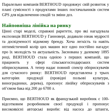
Паралельно компанія BERTHOUD продовжує свій розвиток у
плані сумісності з продуктами інших постачальників систем
GPS для відключення секцій та зміни доз.
Найповніша лінійка
на ринку
Цінні старі моделі, справжні раритети, про які нагадувала
експозиція BERTHOUD у Ганновері, додавали ознак мудрості
та досвідченості відомому бренду. Хоча легкість та навіть
оптимістичний колір цих машин все одно постійно нагадує
про їх молодість та актуальність. Заснована у далекому 1895
році, BERTHOUD стала однією з перших компаній, що
працюють у сфері сільськогосподарських систем
обприскування. А тепер надає повний спектр обприскувачів
для сучасного ринку: BERTHOUD представлена у трьох
категоріях продукції (провідні польові культури,
виноградники, дерева), пропонує лінійку обприскувачів з
об’ємом бака від 200 до 6700 л.
Приємно, що BERTHOUD як французький виробник є 100-
відсотковим розробником своєї продукції і пропонує
високоякісні авторські вироби: від насоса до штанги,