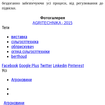
бездоганно забезпечуючи усі процеси, від регулювання до
підвіски.
Фотогалерея
AGRITECHNIKA - 2015
Теги
виставка
сільгосптехніка
обприскувач
огляд сільгосптехніки
berthoud
Facebook
Google Plus
Twitter
Linkedin
Pinterest
Усі
Агроновини
Агроновини