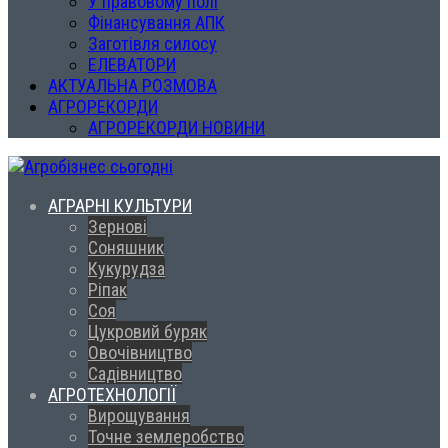
У правовому полі
Фінансування АПК
Заготівля силосу
ЕЛЕВАТОРИ
АКТУАЛЬНА РОЗМОВА
АГРОРЕКОРДИ
АГРОРЕКОРДИ НОВИНИ
АГРАРНІ КУЛЬТУРИ
Зернові
Соняшник
Кукурудза
Ріпак
Соя
Цукровий буряк
Овочівництво
Садівництво
АГРОТЕХНОЛОГІЇ
Вирощування
Точне землеробство