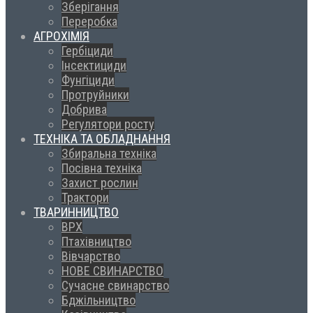
Зберігання
Переробка
АГРОХІМІЯ
Гербіциди
Інсектициди
Фунгіциди
Протруйники
Добрива
Регулятори росту
ТЕХНІКА ТА ОБЛАДНАННЯ
Збиральна техніка
Посівна техніка
Захист рослин
Трактори
ТВАРИННИЦТВО
ВРХ
Птахівництво
Вівчарство
НОВЕ СВИНАРСТВО
Сучасне свинарство
Бджільництво