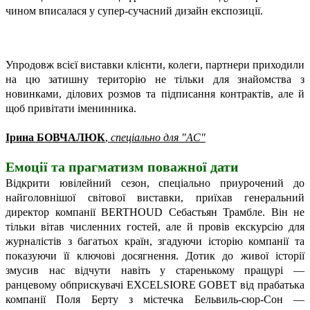
чином вписалася у супер-сучасний дизайн експозиції.
Упродовж всієї виставки клієнти, колеги, партнери приходили
на цю затишну територію не тільки для знайомства з
новинками, ділових розмов та підписання контрактів, але й
щоб привітати іменинника.
Ірина БОВЧАЛЮК
,
спеціально для "АС"
Емоції та прагматизм поважної дати
Відкрити ювілейний сезон, спеціально приурочений до
найголовнішої світової виставки, приїхав генеральний
директор компанії BERTHOUD Себастьян Трамбле. Він не
тільки вітав численних гостей, але й провів екскурсію для
журналістів з багатьох країн, згадуючи історію компанії та
показуючи її ключові досягнення. Дотик до живої історії
змусив нас відчути навіть у старенькому пращурі —
ранцевому обприскувачі EXCELSIORE GOBET від прабатька
компанії Поля Берту з містечка Бельвиль-сюр-Сон —