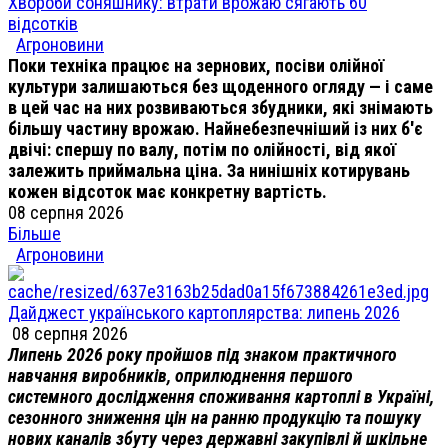
Хвороби соняшнику: втрати врожаю сягають 60
відсотків
Агроновини
Поки техніка працює на зернових, посіви олійної
культури залишаються без щоденного огляду — і саме
в цей час на них розвиваються збудники, які знімають
більшу частину врожаю. Найнебезпечніший із них б'є
двічі: спершу по валу, потім по олійності, від якої
залежить приймальна ціна. За нинішніх котирувань
кожен відсоток має конкретну вартість.
08 серпня 2026
Більше
Агроновини
Дайджест українського картоплярства: липень 2026
08 серпня 2026
Липень 2026 року пройшов під знаком практичного
навчання виробників, оприлюднення першого
системного дослідження споживання картоплі в Україні,
сезонного зниження цін на ранню продукцію та пошуку
нових каналів збуту через державні закупівлі й шкільне