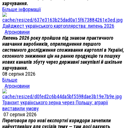
харчування.
Більше інформації
Дайджест українського картоплярства: липень 2026
Агроновини
Липень 2026 року пройшов під знаком практичного
навчання виробників, оприлюднення першого
системного дослідження споживання картоплі в Україні,
сезонного зниження цін на ранню продукцію та пошуку
нових каналів збуту через державні закупівлі й шкільне
харчування.
08 серпня 2026
Більше
Агроновини
Транзит українського зерна через Польщу: аграрії
виставили умову
07 серпня 2026
Переговори про нові експортні коридори зачепили
найчутливішу для сусідів тему — там досі рахують