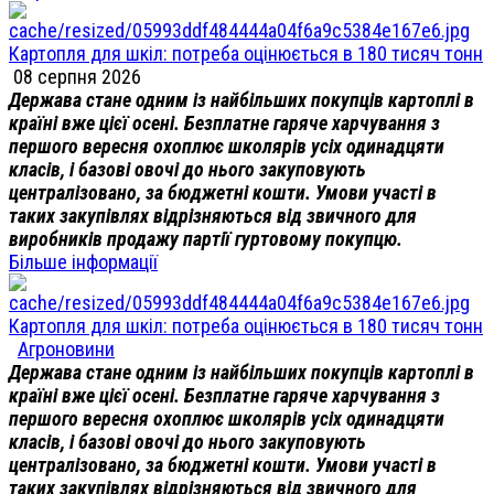
Картопля для шкіл: потреба оцінюється в 180 тисяч тонн
08 серпня 2026
Держава стане одним із найбільших покупців картоплі в
країні вже цієї осені. Безплатне гаряче харчування з
першого вересня охоплює школярів усіх одинадцяти
класів, і базові овочі до нього закуповують
централізовано, за бюджетні кошти. Умови участі в
таких закупівлях відрізняються від звичного для
виробників продажу партії гуртовому покупцю.
Більше інформації
Картопля для шкіл: потреба оцінюється в 180 тисяч тонн
Агроновини
Держава стане одним із найбільших покупців картоплі в
країні вже цієї осені. Безплатне гаряче харчування з
першого вересня охоплює школярів усіх одинадцяти
класів, і базові овочі до нього закуповують
централізовано, за бюджетні кошти. Умови участі в
таких закупівлях відрізняються від звичного для