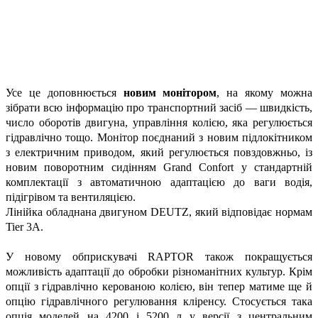
Усе це доповнюється
новим монітором
, на якому можна
зібрати всю інформацію про транспортний засіб — швидкість,
число оборотів двигуна, управління колією, яка регулюється
гідравлічно тощо. Монітор поєднаний з новим підлокітником
з електричним приводом, який регулюється повздовжньо, із
новим поворотним сидінням Grand Confort у стандартній
комплектації з автоматичною адаптацією до ваги водія,
підігрівом та вентиляцією.
Лінійка обладнана двигуном DEUTZ, який відповідає нормам
Tier 3А.
У новому обприскувачі RAPTOR також покращується
можливість адаптації до обробки різноманітних культур. Крім
опції з гідравлічно керованою колією, він тепер матиме ще й
опцію гідравлічного регулювання кліренсу. Стосується така
опція моделей на 4200 і 5200 л у версії з центральним