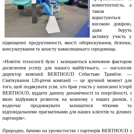
компетентність, а
також
користуються
високою довірою,
адже беруть
активну участь у
підвищенні продуктивності, якості обприскування, безпеки,
консультування та захисту навколишнього середовища.
«Новітні технології були і залишаються ключовим фактором
досягнення успіху для нашого майбутнього, — наголосив
директор компанії BERTHOUD Себастьян Трамбле. —
Святкування 120-річчя компанії — це зручний момент для
того, щоб подякувати усім, хто брав участь у написанні історії
BERTHOUD, віддати данину динамічності та енергійності, з
якою відбувався розвиток на кожному з наших ринків, і
водночас продовжувати залишатися чіткими та
відповідальними прагматиками для наших клієнтів та ділових
партнерів».
Природно, бачимо на урочистостях і партнерів BERTHOUD з