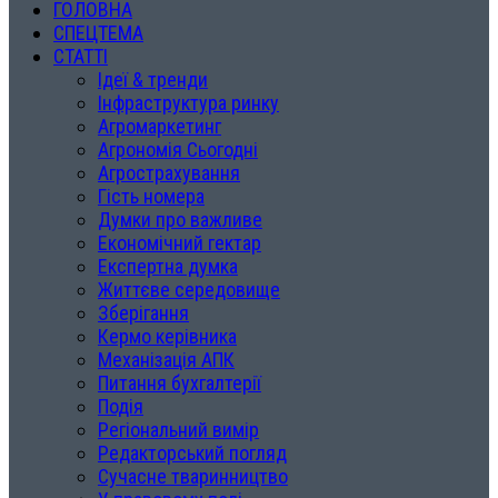
ГОЛОВНА
СПЕЦТЕМА
СТАТТІ
Ідеї & тренди
Інфраструктура ринку
Агромаркетинг
Агрономія Сьогодні
Агрострахування
Гість номера
Думки про важливе
Економічний гектар
Експертна думка
Життєве середовище
Зберігання
Кермо керівника
Механізація АПК
Питання бухгалтерії
Подія
Регіональний вимір
Редакторський погляд
Сучасне тваринництво