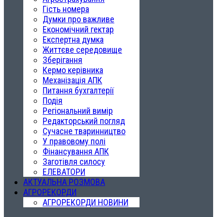
Гість номера
Думки про важливе
Економічний гектар
Експертна думка
Життєве середовище
Зберігання
Кермо керівника
Механізація АПК
Питання бухгалтерії
Подія
Регіональний вимір
Редакторський погляд
Сучасне тваринництво
У правовому полі
Фінансування АПК
Заготівля силосу
ЕЛЕВАТОРИ
АКТУАЛЬНА РОЗМОВА
АГРОРЕКОРДИ
АГРОРЕКОРДИ НОВИНИ