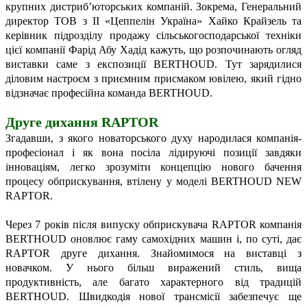
крупних дистриб’юторських компаній. Зокрема, Генеральний
директор ТОВ з ІІ «Цеппелін Україна» Хайко Крайзель та
керівник підрозділу продажу сільськогосподарської техніки
цієї компанії Фарід Абу Хадід кажуть, що розпочинають огляд
виставки саме з експозиції BERTHOUD. Тут зарядилися
діловим настроєм з приємним присмаком ювілею, який гідно
відзначає професійна команда BERTHOUD.
Друге дихання RAPTOR
Згадавши, з якого новаторського духу народилася компанія-
професіонал і як вона посіла лідируючі позиції завдяки
інноваціям, легко зрозуміти концепцію нового бачення
процесу обприскування, втілену у моделі BERTHOUD NEW
RAPTOR.
Через 7 років після випуску обприскувача RAPTOR компанія
BERTHOUD оновлює гаму самохідних машин і, по суті, дає
RAPTOR друге дихання. Знайомимося на виставці з
новачком. У нього більш виражений стиль, вища
продуктивність, але багато характерного від традицій
BERTHOUD. Швидкодія нової трансмісії забезпечує ще