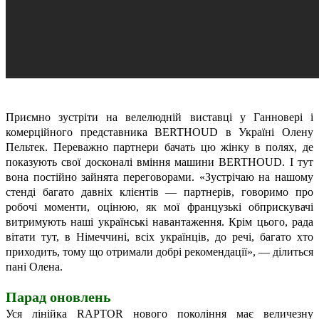
Приємно зустріти на велелюдній виставці у Ганновері і
комерційного представника BERTHOUD в Україні Олену
Пельтек. Переважно партнери бачать цю жінку в полях, де
показують свої досконалі вміння машини BERTHOUD. І тут
вона постійно зайнята переговорами. «Зустрічаю на нашому
стенді багато давніх клієнтів — партнерів, говоримо про
робочі моменти, оцінюю, як мої французькі обприскувачі
витримують наші українські навантаження. Крім цього, рада
вітати тут, в Німеччині, всіх українців, до речі, багато хто
приходить, тому що отримали добрі рекомендації», — ділиться
пані Олена.
Парад оновлень
Уся лінійка RAPTOR нового покоління має величезну