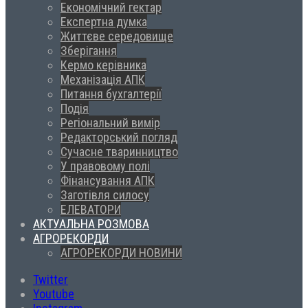
Економічний гектар
Експертна думка
Життєве середовище
Зберігання
Кермо керівника
Механізація АПК
Питання бухгалтерії
Подія
Регіональний вимір
Редакторський погляд
Сучасне тваринництво
У правовому полі
Фінансування АПК
Заготівля силосу
ЕЛЕВАТОРИ
АКТУАЛЬНА РОЗМОВА
АГРОРЕКОРДИ
АГРОРЕКОРДИ НОВИНИ
Twitter
Youtube