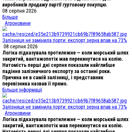
виробників продажу партії гуртовому покупцю.
08 серпня 2026
Більше
Агроновини
Залізниця не замінила порти: експорт зерна впав на 73%
08 серпня 2026
Логіка підказувала протилежне — коли морський шлях
закритий, вантажопотік мав перекинутися на колію.
Натомість перші дні серпня показали найглибше
падіння залізничного експорту за останні роки.
Причина не в самій залізниці, і представник
перевізника назвав її прямо.
Більше інформації
Залізниця не замінила порти: експорт зерна впав на 73%
Агроновини
Логіка підказувала протилежне — коли морський шлях
закритий, вантажопотік мав перекинутися на колію.
Натомість перші дні серпня показали найглибше