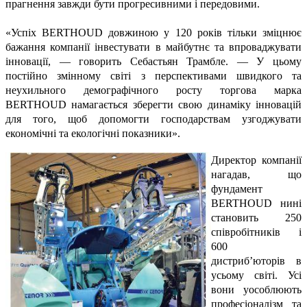
прагнення завжди бути прогресивними і передовими.
«Успіх BERTHOUD довжиною у 120 років тільки зміцнює
бажання компанії інвестувати в майбутнє та впроваджувати
інновації, — говорить Себастьян Трамбле. — У цьому
постійно змінному світі з перспективами швидкого та
неухильного демографічного росту торгова марка
BERTHOUD намагається зберегти свою динаміку інновацій
для того, щоб допомогти господарствам узгоджувати
економічні та екологічні показники».
Директор компанії
нагадав, що
фундамент
BERTHOUD нині
становить 250
співробітників і
600
дистриб’юторів в
усьому світі. Усі
вони уособлюють
професіоналізм та