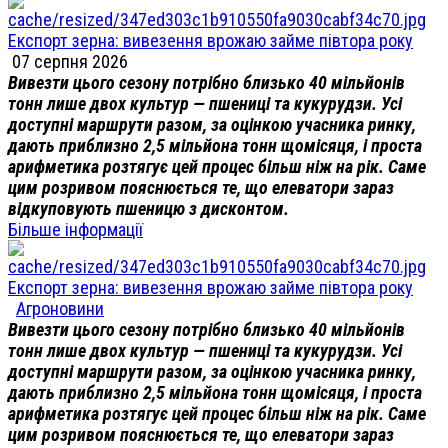
Експорт зерна: вивезення врожаю займе півтора року
07 серпня 2026
Вивезти цього сезону потрібно близько 40 мільйонів
тонн лише двох культур — пшениці та кукурудзи. Усі
доступні маршрути разом, за оцінкою учасника ринку,
дають приблизно 2,5 мільйона тонн щомісяця, і проста
арифметика розтягує цей процес більш ніж на рік. Саме
цим розривом пояснюється те, що елеватори зараз
відкуповують пшеницю з дисконтом.
Більше інформації
Експорт зерна: вивезення врожаю займе півтора року
Агроновини
Вивезти цього сезону потрібно близько 40 мільйонів
тонн лише двох культур — пшениці та кукурудзи. Усі
доступні маршрути разом, за оцінкою учасника ринку,
дають приблизно 2,5 мільйона тонн щомісяця, і проста
арифметика розтягує цей процес більш ніж на рік. Саме
цим розривом пояснюється те, що елеватори зараз