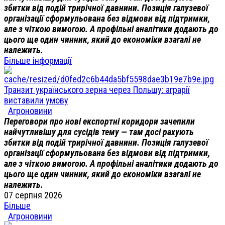
збитки від подій трирічної давнини. Позиція галузевої
організації сформульована без відмови від підтримки,
але з чіткою вимогою. А профільні аналітики додають до
цього ще один чинник, який до економіки взагалі не
належить.
Більше інформації
Транзит українського зерна через Польщу: аграрії
виставили умову
Агроновини
Переговори про нові експортні коридори зачепили
найчутливішу для сусідів тему — там досі рахують
збитки від подій трирічної давнини. Позиція галузевої
організації сформульована без відмови від підтримки,
але з чіткою вимогою. А профільні аналітики додають до
цього ще один чинник, який до економіки взагалі не
належить.
07 серпня 2026
Більше
Агроновини