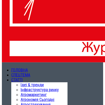
ГОЛОВНА
СПЕЦТЕМА
СТАТТІ
Ідеї & тренди
Інфраструктура ринку
Агромаркетинг
Агрономія Сьогодні
Агрострахування