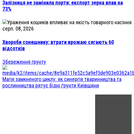
Залізниця не замінила порти: експорт зерна впав на
73%
серп. 08, 2026
Хвороби соняшнику: втрати врожаю сягають 60
відсотків
Збереження грунту
Магія замкненого циклу: як синергія тваринництва та
рослинництва рятує бідні ґрунти Київщини