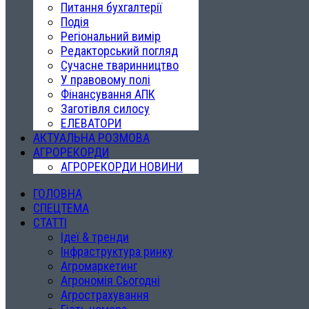
Питання бухгалтерії
Подія
Регіональний вимір
Редакторський погляд
Сучасне тваринництво
У правовому полі
Фінансування АПК
Заготівля силосу
ЕЛЕВАТОРИ
АКТУАЛЬНА РОЗМОВА
АГРОРЕКОРДИ
АГРОРЕКОРДИ НОВИНИ
ГОЛОВНА
СПЕЦТЕМА
СТАТТІ
Ідеї & тренди
Інфраструктура ринку
Агромаркетинг
Агрономія Сьогодні
Агрострахування