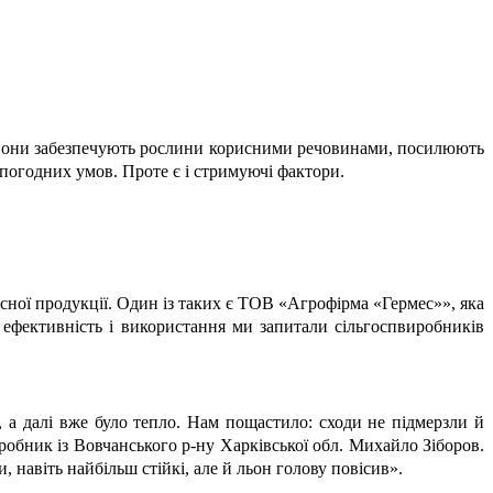
ті вони забезпечують рослини корисними речовинами, посилюють
х погодних умов. Проте є і стримуючі фактори.
існої продукції. Один із таких є ТОВ «Агрофірма «Гермес»», яка
ефективність і використання ми запитали сільгоспвиробників
, а далі вже було тепло. Нам пощастило: сходи не підмерзли й
робник із Вовчанського р-ну Харківської обл. Михайло Зіборов.
 навіть найбільш стійкі, але й льон голову повісив».