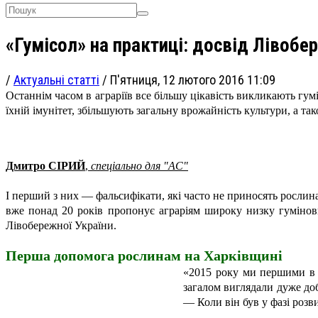
«Гумісол» на практиці: досвід Лівоб
/
Актуальні статті
/
П'ятниця, 12 лютого 2016 11:09
Останнім часом в аграріїв все більшу цікавість викликають г
їхній імунітет, збільшують загальну врожайність культури, а т
Дмитро СІРИЙ
,
спеціально для "АС"
І перший з них — фальсифікати, які часто не приносять рослина
вже понад 20 років пропонує аграріям широку низку гумінов
Лівобережної України.
Перша допомога рослинам
на Харківщині
«2015 року ми першими в р
загалом виглядали дуже доб
— Коли він був у фазі розв