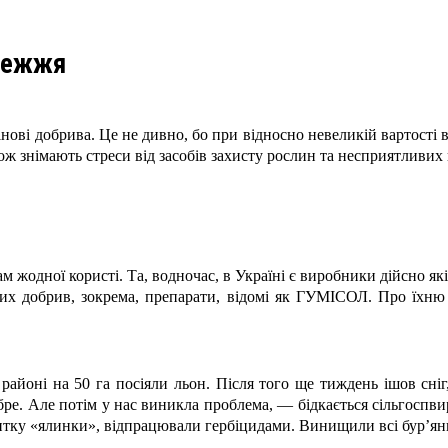
ережжя
умінові добрива. Це не дивно, бо при відносно невеликій вартос
акож знімають стреси від засобів захисту рослин та несприятливи
м жодної користі. Та, водночас, в Україні є виробники дійсно як
их добрив, зокрема, препарати, відомі як ГУМІСОЛ. Про їхню 
айоні на 50 га посіяли льон. Після того ще тиждень ішов сніг
ре. Але потім у нас виникла проблема, — бідкається сільгоспви
итку «ялинки», відпрацювали гербіцидами. Винищили всі бур’яни,