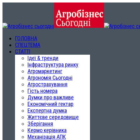
ГОЛОВНА
СПЕЦТЕМА
СТАТТІ
Ідеї & тренди
Інфраструктура ринку
Агромаркетинг
Агрономія Сьогодні
Агрострахування
Гість номера
Думки про важливе
Економічний гектар
Експертна думка
Життєве середовище
Зберігання
Кермо керівника
Механізація АПК