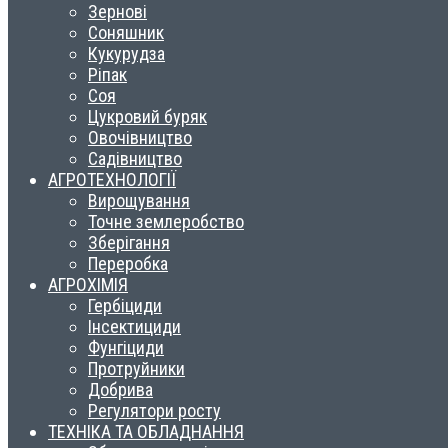
Зернові
Соняшник
Кукурудза
Ріпак
Соя
Цукровий буряк
Овочівництво
Садівництво
АГРОТЕХНОЛОГІЇ
Вирощування
Точне землеробство
Зберігання
Переробка
АГРОХІМІЯ
Гербіциди
Інсектициди
Фунгіциди
Протруйники
Добрива
Регулятори росту
ТЕХНІКА ТА ОБЛАДНАННЯ