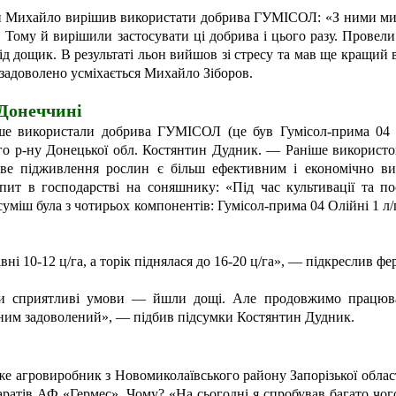
ан Михайло вирішив використати добрива ГУМІСОЛ:
«З ними ми
. Тому й вирішили застосувати ці добрива і цього разу. Провел
ід дощик. В результаті льон вийшов зі стресу та мав ще кращи
 задоволено усміхається Михайло Зіборов.
Донеччині
е використали добрива ГУМІСОЛ (це був Гумісол-прима 04 О
го р-ну Донецької обл. Костянтин Дудник. — Раніше використов
кове підживлення рослин є більш ефективним і економічно в
пит в господарстві на соняшнику: «Під час культивації та п
 суміш була з чотирьох компонентів: Гумісол-прима 04 Олійні
1 л/
і 10-12 ц/га, а торік піднялася до 16-20 ц/га», — підкреслив фе
ули сприятливі умови — йшли дощі. Але продовжимо працю
 ним задоволений», — підбив підсумки Костянтин Дудник.
агровиробник з Новомиколаївського району Запорізької області
атів АФ «Гермес». Чому? «На сьогодні я спробував багато чого: і