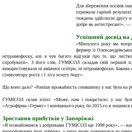
Для збереження посівів п
отримали гарний результат
тиждень здійснили другу п
добре як антистресант», —
Успішний досвід
на 
«Минулого року ми вперш
фермер із Олександрівсько
нітроамофоску, але я чув багато відгуків про те, що лист
спробувати». З його слів, ГУМІСОЛ складав свій перший іс
використовували ні аміачної селітри, ні нітроамофоски. Бакова
стимулятору росту і 1 л/га хелату бору».
Що воно дало? «Раніше врожайність соняшнику у нас була на рівн
ГУМІСОЛ склав іспит: «Може, нам і пощастило: у нас б
«Агрофірма «Гермес» і нинішнього року, бо 2015-го я лишився
Зростання прибутків
у Запоріжжі
«Я познайомився з добривами ГУМІСОЛ ще 1998 року», — каже 
випробовуючи інші добрива, а зараз знову повернувся до препар