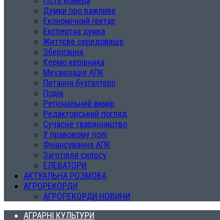
Гість номера
Думки про важливе
Економічний гектар
Експертна думка
Життєве середовище
Зберігання
Кермо керівника
Механізація АПК
Питання бухгалтерії
Подія
Регіональний вимір
Редакторський погляд
Сучасне тваринництво
У правовому полі
Фінансування АПК
Заготівля силосу
ЕЛЕВАТОРИ
АКТУАЛЬНА РОЗМОВА
АГРОРЕКОРДИ
АГРОРЕКОРДИ НОВИНИ
АГРАРНІ КУЛЬТУРИ