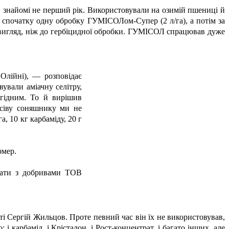
 знайомі не перший рік. Використовували на озимій пшениці й
и спочатку одну обробку ГУМІСОЛом-Супер (2 л/га), а потім за
й вигляд, ніж до гербіцидної обробки. ГУМІСОЛ спрацював дуже
лійні), — розповідає
ували аміачну селітру,
игідним. То й вирішив
осіву соняшнику ми не
га, 10 кг карбаміду, 20 г
рмер.
вати з добривами ТОВ
 Сергій Жильцов. Проте певний час він їх не використовував,
 карбамід, і Крісталон, і Рост-концентрат, і багато інших, але