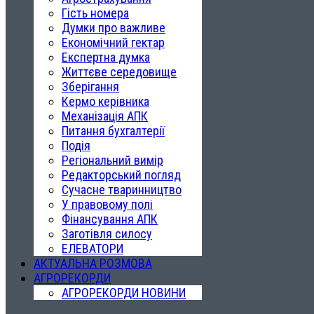
Гість номера
Думки про важливе
Економічний гектар
Експертна думка
Життєве середовище
Зберігання
Кермо керівника
Механізація АПК
Питання бухгалтерії
Подія
Регіональний вимір
Редакторський погляд
Сучасне тваринництво
У правовому полі
Фінансування АПК
Заготівля силосу
ЕЛЕВАТОРИ
АКТУАЛЬНА РОЗМОВА
АГРОРЕКОРДИ
АГРОРЕКОРДИ НОВИНИ