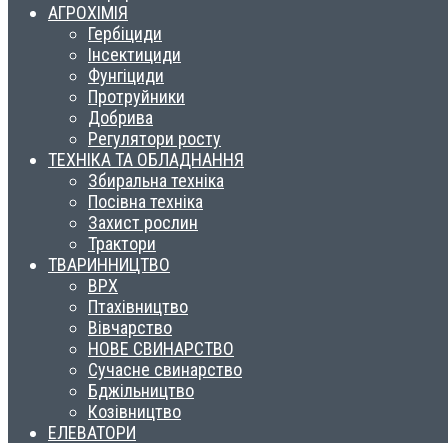
АГРОХІМІЯ
Гербіциди
Інсектициди
Фунгіциди
Протруйники
Добрива
Регулятори росту
ТЕХНІКА ТА ОБЛАДНАННЯ
Збиральна техніка
Посівна техніка
Захист рослин
Трактори
ТВАРИННИЦТВО
ВРХ
Птахівництво
Вівчарство
НОВЕ СВИНАРСТВО
Сучасне свинарство
Бджільництво
Козівництво
ЕЛЕВАТОРИ