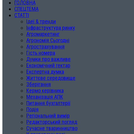
ГОЛОВНА
СПЕЦТЕМА
СТАТТІ
Ідеї & тренди
Інфраструктура ринку
Агромаркетинг
Агрономія Сьогодні
Агрострахування
Гість номера
Думки про важливе
Економічний гектар
Експертна думка
Життєве середовище
Зберігання
Кермо керівника
Механізація АПК
Питання бухгалтерії
Подія
Регіональний вимір
Редакторський погляд
Сучасне тваринництво