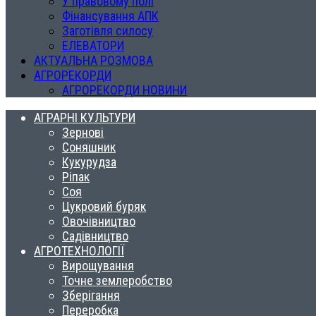
У правовому полі
Фінансування АПК
Заготівля силосу
ЕЛЕВАТОРИ
АКТУАЛЬНА РОЗМОВА
АГРОРЕКОРДИ
АГРОРЕКОРДИ НОВИНИ
АГРАРНІ КУЛЬТУРИ
Зернові
Соняшник
Кукурудза
Ріпак
Соя
Цукровий буряк
Овочівництво
Садівництво
АГРОТЕХНОЛОГІЇ
Вирощування
Точне землеробство
Зберігання
Переробка