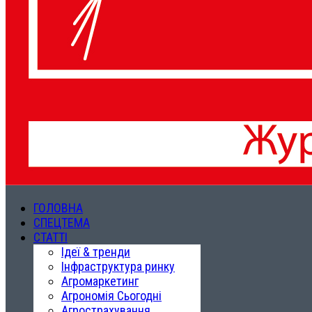
ГОЛОВНА
СПЕЦТЕМА
СТАТТІ
Ідеї & тренди
Інфраструктура ринку
Агромаркетинг
Агрономія Сьогодні
Агрострахування