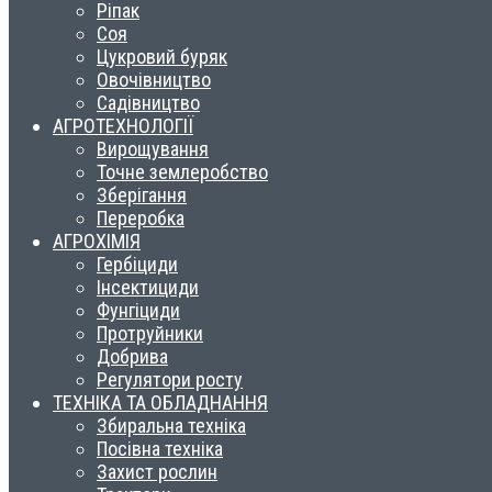
Ріпак
Соя
Цукровий буряк
Овочівництво
Садівництво
АГРОТЕХНОЛОГІЇ
Вирощування
Точне землеробство
Зберігання
Переробка
АГРОХІМІЯ
Гербіциди
Інсектициди
Фунгіциди
Протруйники
Добрива
Регулятори росту
ТЕХНІКА ТА ОБЛАДНАННЯ
Збиральна техніка
Посівна техніка
Захист рослин