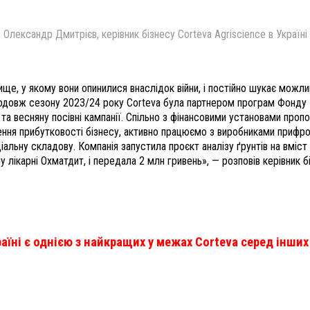
Олександр Дмитрієв, керівник бізнесу Corteva Agriscience в Україні
ще, у якому вони опинилися внаслідок війни, і постійно шукає можлив
продовж сезону 2023/24 року Corteva була партнером програм Фонду
а весняну посівні кампанії. Спільно з фінансовими установами проп
ення прибутковості бізнесу, активно працюємо з виробниками прифр
іальну складову. Компанія запустила проєкт аналізу ґрунтів на вміст
лікарні Охматдит, і передала 2 млн гривень», — розповів керівник б
аїні є однією з найкращих у межах Corteva серед інших