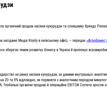
рудзи
ила органічний продаж насіння кукурудзи та соняшнику бренду Pione
на засіданні Медіа Клубу в київському офісі, — передає
«Агробізнес 
a зберігає темпи розвитку бізнесу в Україні й пропонує агровиробни
дерство на ринку насіння кукурудзи, за даними внутрішньої аналітик
на 20 та 9% відповідно, як порівняти з аналогічним періодом минулог
. Глобальні органічні продажі й операційна EBITDA Corteva зросли з