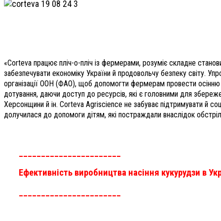
«Corteva працює пліч-о-пліч із фермерами, розуміє складне станови
забезпечувати економіку України й продовольчу безпеку світу. У
організації ООН (ФАО), щоб допомогти фермерам провести осінню т
дотування, даючи доступ до ресурсів, які є головними для збереж
Херсонщини й ін. Corteva Agriscience не забуває підтримувати й соц
долучилася до допомоги дітям, які постраждали внаслідок обстрілу 
_______________________
Ефективність виробництва насіння кукурудзи в Укр
_______________________