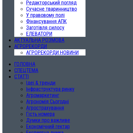
Редакторський погляд
Сучасне тваринництво
У правовому полі
Фінансування АПК
Заготівля силосу
ЕЛЕВАТОРИ
АКТУАЛЬНА РОЗМОВА
АГРОРЕКОРДИ
АГРОРЕКОРДИ НОВИНИ
ГОЛОВНА
СПЕЦТЕМА
СТАТТІ
Ідеї & тренди
Інфраструктура ринку
Агромаркетинг
Агрономія Сьогодні
Агрострахування
Гість номера
Думки про важливе
Економічний гектар
Експертна думка