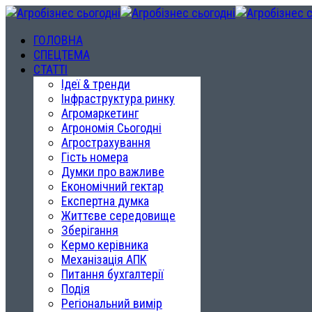
ГОЛОВНА
СПЕЦТЕМА
СТАТТІ
Ідеї & тренди
Інфраструктура ринку
Агромаркетинг
Агрономія Сьогодні
Агрострахування
Гість номера
Думки про важливе
Економічний гектар
Експертна думка
Життєве середовище
Зберігання
Кермо керівника
Механізація АПК
Питання бухгалтерії
Подія
Регіональний вимір