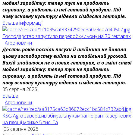
моделі заробітку: тепер тут не продають
сировину, а роблять із неї готовий продукт. Під
нову основну культуру відвели сімдесят гектарів.
Більше інформації
Господарство запустило переробку льону на 70 гектарах
Агроновини
Десять років поспіль посухи й шкідники не давали
цьому господарству вийти на стабільний урожай.
Вихід знайшовся не в нових гектарах, а в зміні самої
моделі заробітку: тепер тут не продають
сировину, а роблять із неї готовий продукт. Під
нову основну культуру відвели сімдесят гектарів.
05 серпня 2026
Більше
Агроновини
KSG Agro завершив збиральну кампанію ранніх зернових
на площі майже 5 тис. Га
05 серпня 2026