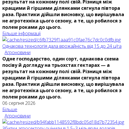
результат на кожному полі свій. Різниця між
кращими й гіршими ділянками сягнула півтора
раза. Практики дійшли висновку, що вирішувала
не агротехніка цього сезону, а те, що робилося з
полем роками до цього.
Більше інформації
Однакова технологія дала врожайність від 15 до 24 ц/га
Агроновини
Одне господарство, один сорт, однакова схема
посіву й догляду на трьохстах гектарах — а
результат на кожному полі свій. Різниця між
кращими й гіршими ділянками сягнула півтора
раза. Практики дійшли висновку, що вирішувала
не агротехніка цього сезону, а те, що робилося з
полем роками до цього.
06 серпня 2026
Більше
Агроновини
Збитки агросектору оцінили в 1,5–3 мільярди доларів