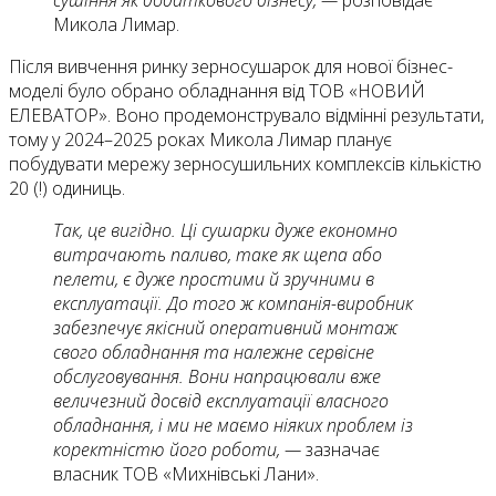
сушіння як додаткового бізнесу, —
розповідає
Микола Лимар.
Після вивчення ринку зерносушарок для нової бізнес-
моделі було обрано обладнання від ТОВ «НОВИЙ
ЕЛЕВАТОР». Воно продемонструвало відмінні результати,
тому у 2024–2025 роках Микола Лимар планує
побудувати мережу зерносушильних комплексів кількістю
20 (!) одиниць.
Так, це вигідно. Ці сушарки дуже економно
витрачають паливо, таке як щепа або
пелети, є дуже простими й зручними в
експлуатації. До того ж компанія-виробник
забезпечує якісний оперативний монтаж
свого обладнання та належне сервісне
обслуговування. Вони напрацювали вже
величезний досвід експлуатації власного
обладнання, і ми не маємо ніяких проблем із
коректністю його роботи, —
зазначає
власник ТОВ «Михнівські Лани».