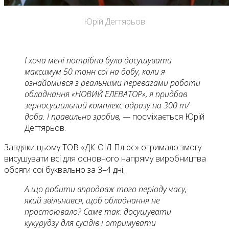
Юрій Дегтярьов
І хоча мені потрібно було досушувати
максимум 50 тонн сої на добу, коли я
ознайомився з реальними перевагами роботи
обладнання «НОВИЙ ЕЛЕВАТОР», я придбав
зерносушильний комплекс одразу на 300 т/
доба. І правильно зробив, —
посміхається Юрій
Дегтярьов.
Завдяки цьому ТОВ «ДК-ОІЛ Плюс» отримало змогу
висушувати всі для основного напряму виробництва
обсяги сої буквально за 3–4 дні.
А що робити впродовж того періоду часу,
який звільнився, щоб обладнання не
простоювало? Саме так: досушувати
кукурудзу для сусідів і отримувати