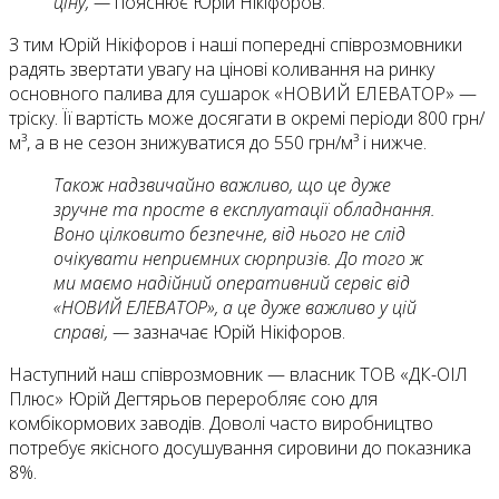
ціну, —
пояснює Юрій Нікіфоров.
З тим Юрій Нікіфоров і наші попередні співрозмовники
радять звертати увагу на цінові коливання на ринку
основного палива для сушарок «НОВИЙ ЕЛЕВАТОР» —
тріску. Її вартість може досягати в окремі періоди 800 грн/
м³, а в не сезон знижуватися до 550 грн/м³ і нижче.
Також надзвичайно важливо, що це дуже
зручне та просте в експлуатації обладнання.
Воно цілковито безпечне, від нього не слід
очікувати неприємних сюрпризів. До того ж
ми маємо надійний оперативний сервіс від
«НОВИЙ ЕЛЕВАТОР», а це дуже важливо у цій
справі, —
зазначає Юрій Нікіфоров.
Наступний наш співрозмовник — власник ТОВ «ДК-ОІЛ
Плюс» Юрій Дегтярьов переробляє сою для
комбікормових заводів. Доволі часто виробництво
потребує якісного досушування сировини до показника
8%.