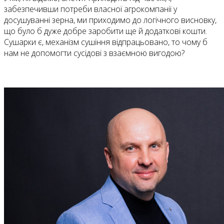
забезпечивши потреби власної агрокомпанії у
досушуванні зерна, ми приходимо до логічного висновку,
що було б дуже добре заробити ще й додаткові кошти.
Сушарки є, механізм сушіння відпрацьовано, то чому б
нам не допомогти сусідові з взаємною вигодою?