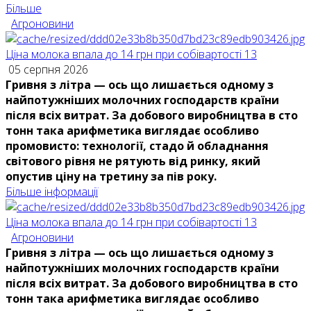
Більше
Агроновини
Ціна молока впала до 14 грн при собівартості 13
05 серпня 2026
Гривня з літра — ось що лишається одному з
найпотужніших молочних господарств країни
після всіх витрат. За добового виробництва в сто
тонн така арифметика виглядає особливо
промовисто: технології, стадо й обладнання
світового рівня не рятують від ринку, який
опустив ціну на третину за пів року.
Більше інформації
Ціна молока впала до 14 грн при собівартості 13
Агроновини
Гривня з літра — ось що лишається одному з
найпотужніших молочних господарств країни
після всіх витрат. За добового виробництва в сто
тонн така арифметика виглядає особливо