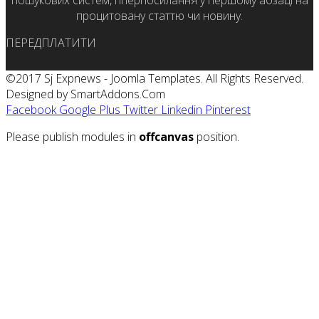
пошукових систем, гіперпосилання у першому абзаці на
процитовану статтю чи новину.
ПЕРЕДПЛАТИТИ
©2017 Sj Expnews - Joomla Templates. All Rights Reserved.
Designed by SmartAddons.Com
Facebook
Google Plus
Twitter
Linkedin
Pinterest
Please publish modules in
offcanvas
position.