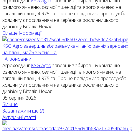
Агрохолдинг
KSG Agro
завершив збиральну кампанію
озимого ячменю, озимої пшениці та ярого ячменю на
загальній площі 4 975 га. Про це повідомила пресслужба
холдингу з посиланням на керівника рослинницького
дивізіону Віталія Нехая.
Більше інформації
KSG Agro завершив збиральну кампанію ранніх зернових
на площі майже 5 тис. Га
Агроновини
Агрохолдинг
KSG Agro
завершив збиральну кампанію
озимого ячменю, озимої пшениці та ярого ячменю на
загальній площі 4 975 га. Про це повідомила пресслужба
холдингу з посиланням на керівника рослинницького
дивізіону Віталія Нехая.
05 серпня 2026
Більше
Завантажити ще (
/
)
Актуальні статті