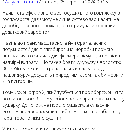
/
Актуальні статті
/
Четвер, 05 вересня 2024 09:15
Наявність ефективного зерносушильного комплексу в
господарстві дає змогу не лише суттєво заощадити на
доробці власного врожаю, а й отримувати хороший
додатковий заробіток
Навіть до повномасштабної війни брак власних
потужностей для післязбиральної доробки врожаю
автоматично означав для фермера відчутні, а незрідка,
надмірні витрати. Що таке зібрати кукурудзу з вологістю
30–35% і завезти її на регіональний елеватор, де її
нашвидкуруч досушать природним газом, так би мовити,
«на всі гроші»…
Тому кожен аграрій, який турбується про збереження та
розвиток свого бізнесу, обов’язково прагне мати власну
сушарку. До того ж не просто сушарку, а сучасний
економічний зерносушильний комплекс, що забезпечує
гарантовано якісне сушіння.
Утім, як відомо, апетит приходить під час їжі, і,