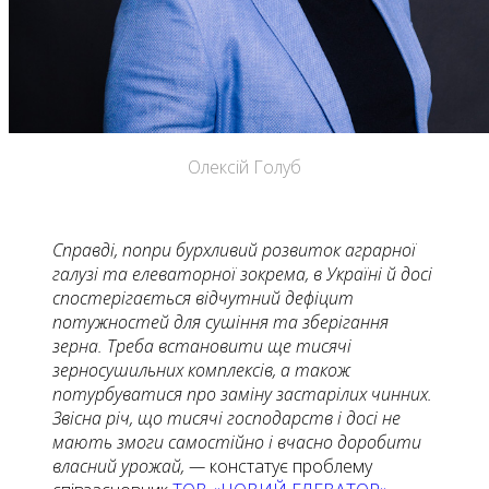
Олексій Голуб
Справді, попри бурхливий розвиток аграрної
галузі та елеваторної зокрема, в Україні й досі
спостерігається відчутний дефіцит
потужностей для сушіння та зберігання
зерна. Треба встановити ще тисячі
зерносушильних комплексів, а також
потурбуватися про заміну застарілих чинних.
Звісна річ, що тисячі господарств і досі не
мають змоги самостійно і вчасно доробити
власний урожай, —
констатує проблему