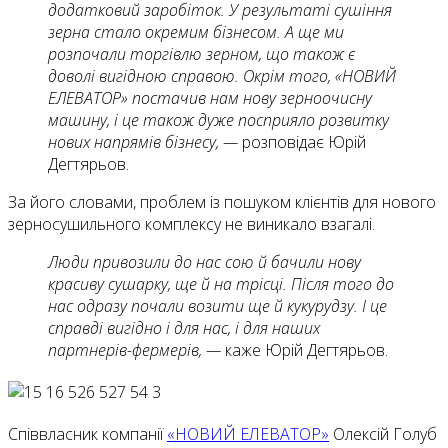
додатковий заробіток. У результаті сушіння
зерна стало окремим бізнесом. А ще ми
розпочали торгівлю зерном, що також є
доволі вигідною справою. Окрім того, «НОВИЙ
ЕЛЕВАТОР» постачив нам нову зерноочисну
машину, і це також дуже посприяло розвитку
нових напрямів бізнесу, —
розповідає Юрій
Дегтярьов.
За його словами, проблем із пошуком клієнтів для нового
зерносушильного комплексу не виникало взагалі.
Люди привозили до нас сою й бачили нову
красиву сушарку, ще й на трісці. Після того до
нас одразу почали возити ще й кукурудзу. І це
справді вигідно і для нас, і для наших
партнерів-фермерів, —
каже Юрій Дегтярьов.
Співвласник компанії
«НОВИЙ ЕЛЕВАТОР»
Олексій Голуб