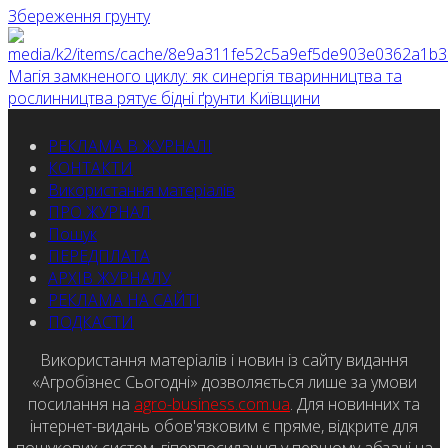
Збереження грунту
Магія замкненого циклу: як синергія тваринництва та
рослинництва рятує бідні ґрунти Київщини
РЕКЛАМА В ЖУРНАЛІ
КОНТАКТИ
Використання матеріалів
ПРО ЖУРНАЛ
Пошук
ПЕРЕДПЛАТА
АРХІВ ЖУРНАЛУ
РЕКЛАМА НА САЙТІ
ПОДКАСТИ
Використання матеріалів і новин із сайту видання
«Агробізнес Сьогодні» дозволяється лише за умови
посилання на
agro-business.com.ua
. Для новинних та
інтернет-видань обов'язковим є пряме, відкрите для