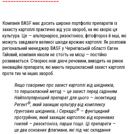
Компанія ВASF має досить широке портфоліо препаратів із
захисту картоплі практично від усіх хвороб, на які хворіє ця
культура. Це — альтернаріоз, ризоктоніоз, фітофтороз й інші, які
можуть завдавати великої шкоди врожаю картоплі. Як розповів
регіональний менеджер ВASF у Чернігівській області Євген
Гайовий, компанія ніколи не стоїть на місці — постійно
розвивається. Створює нові діючі речовини, виводить на ринок
інноваційні препарати, які мають першокласний захист картоплі
проти тих чи інших хвороб.
Якщо говоримо про захист картоплі від шкідників,
то першокласний метод — це захист перед садінням.
Найпопулярніший препарат для цього — інсектицид
®
Регент
, який захищає культуру від комплексу
®
ґрунтових шкідників, і Серкадіс
— фунгіцидний
протруйник, який захищає картоплю від кореневих
гнилей — ризоктоніоз, парша тощо. Ці препарати —
це два основних флагмани, які під час складання