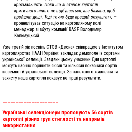
крохмальність. Поки що зі станом картоплі
критичного нічого не відбувається, але бажано, щоб
пройшли дощі. Тоді точно буде кращий результат», —
проаналізував ситуацію на картопляному полі
менеджер зі збуту компанії ВАSF Володимир
Кальмуцький.
Уже третій рік поспіль СТОВ «Десна» співпрацює з Інститутом
картоплярства НААН України: закладає демополе із сортами
української селекції. Завдяки цьому учасники Дня картоплі
можуть наочно порівняти якісні та кількісні показники сортів
іноземної й української селекції. За належного живлення та
захисту наша картопля показує не гірші результати.
_____________________
Українські селекціонери пропонують 56 сортів
картоплі різних груп стиглості та напрямів
використання