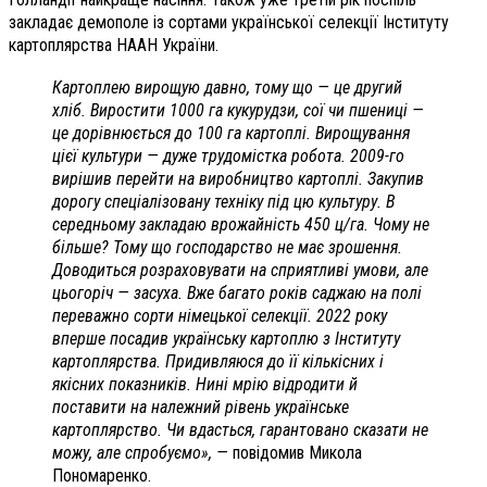
закладає демополе із сортами української селекції Інституту
картоплярства НААН України.
Картоплею вирощую давно, тому що — це другий
хліб. Виростити 1000 га кукурудзи, сої чи пшениці —
це дорівнюється до 100 га картоплі. Вирощування
цієї культури — дуже трудомістка робота. 2009-го
вирішив перейти на виробництво картоплі. Закупив
дорогу спеціалізовану техніку під цю культуру. В
середньому закладаю врожайність 450 ц/га. Чому не
більше? Тому що господарство не має зрошення.
Доводиться розраховувати на сприятливі умови, але
цьогоріч — засуха. Вже багато років саджаю на полі
переважно сорти німецької селекції. 2022 року
вперше посадив українську картоплю з Інституту
картоплярства. Придивляюся до її кількісних і
якісних показників. Нині мрію відродити й
поставити на належний рівень українське
картоплярство. Чи вдасться, гарантовано сказати не
можу, але спробуємо», —
повідомив Микола
Пономаренко.