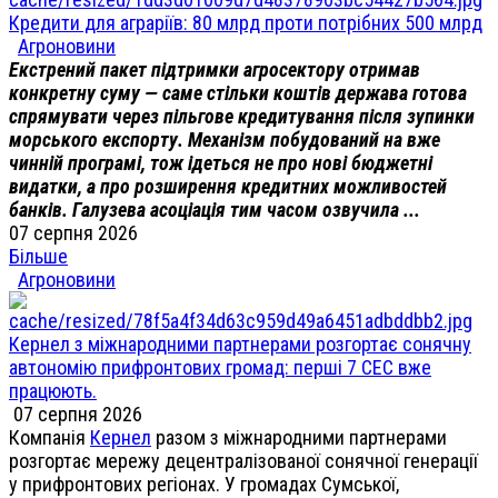
Кредити для аграріїв: 80 млрд проти потрібних 500 млрд
Агроновини
Екстрений пакет підтримки агросектору отримав
конкретну суму — саме стільки коштів держава готова
спрямувати через пільгове кредитування після зупинки
морського експорту. Механізм побудований на вже
чинній програмі, тож ідеться не про нові бюджетні
видатки, а про розширення кредитних можливостей
банків. Галузева асоціація тим часом озвучила ...
07 серпня 2026
Більше
Агроновини
Кернел з міжнародними партнерами розгортає сонячну
автономію прифронтових громад: перші 7 СЕС вже
працюють.
07 серпня 2026
Компанія
Кернел
разом з міжнародними партнерами
розгортає мережу децентралізованої сонячної генерації
у прифронтових регіонах. У громадах Сумської,