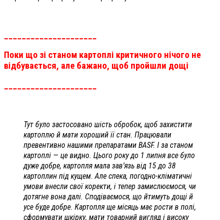
_____________________
Поки що зі станом картоплі критичного нічого не
відбувається, але бажано, щоб пройшли дощі
_____________________
Тут було застосовано шість обробок, щоб захистити
картоплю й мати хороший її стан. Працювали
превентивно нашими препаратами ВАSF. І за станом
картоплі — це видно. Цього року до 1 липня все було
дуже добре, картопля мала зав’язь від 15 до 38
картоплин під кущем. Але спека, погодно-кліматичні
умови внесли свої коректи, і тепер замислюємося, чи
дотягне вона далі. Сподіваємося, що йтимуть дощі й
усе буде добре. Картопля ще місяць має рости в полі,
сформувати шкірку, мати товарний вигляд і високу