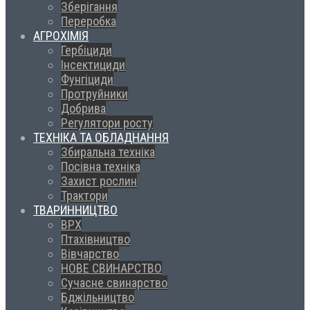
Зберігання
Переробка
АГРОХІМІЯ
Гербіциди
Інсектициди
Фунгіциди
Протруйники
Добрива
Регулятори росту
ТЕХНІКА ТА ОБЛАДНАННЯ
Збиральна техніка
Посівна техніка
Захист рослин
Трактори
ТВАРИННИЦТВО
ВРХ
Птахівництво
Вівчарство
НОВЕ СВИНАРСТВО
Сучасне свинарство
Бджільництво