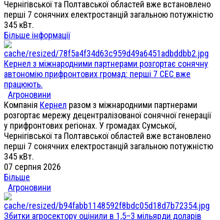
Чернігівської та Полтавської областей вже встановлено
перші 7 сонячних електростанцій загальною потужністю
345 кВт.
Більше інформації
Кернел з міжнародними партнерами розгортає сонячну
автономію прифронтових громад: перші 7 СЕС вже
працюють.
Агроновини
Компанія
Кернел
разом з міжнародними партнерами
розгортає мережу децентралізованої сонячної генерації
у прифронтових регіонах. У громадах Сумської,
Чернігівської та Полтавської областей вже встановлено
перші 7 сонячних електростанцій загальною потужністю
345 кВт.
07 серпня 2026
Більше
Агроновини
Збитки агросектору оцінили в 1,5–3 мільярди доларів