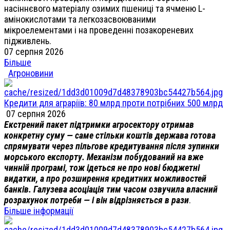
насіннєвого матеріалу озимих пшениці та ячменю L-
амінокислотами та легкозасвоюваними
мікроелементами і на проведенні позакореневих
підживлень.
07 серпня 2026
Більше
Агроновини
Кредити для аграріїв: 80 млрд проти потрібних 500 млрд
07 серпня 2026
Екстрений пакет підтримки агросектору отримав
конкретну суму — саме стільки коштів держава готова
спрямувати через пільгове кредитування після зупинки
морського експорту. Механізм побудований на вже
чинній програмі, тож ідеться не про нові бюджетні
видатки, а про розширення кредитних можливостей
банків. Галузева асоціація тим часом озвучила власний
розрахунок потреби — і він відрізняється в рази
.
Більше інформації