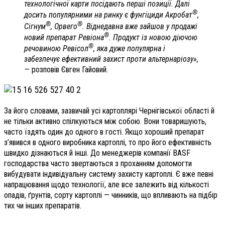
технологічної карти посідають перші позиції. Далі
®
досить популярними на ринку є фунгіциди Акробат
,
®
®
Сігнум
, Орвего
. Віднедавна вже зайшов у продажі
®
новий препарат Ревіона
. Продукт із новою діючою
®
речовиною Ревісол
, яка дуже популярна і
забезпечує ефективний захист проти альтернаріозу»,
—
розповів Євген Гайовий.
За його словами, зазвичай усі картоплярі Чернігівської області й
не тільки активно спілкуються між собою. Вони товаришують,
часто їздять один до одного в гості. Якщо хороший препарат
з’явився в одного виробника картоплі, то про його ефективність
швидко дізнаються й інші. До менеджерів компанії ВASF
господарства часто звертаються з проханням допомогти
вибудувати індивідуальну систему захисту картоплі. Є вже певні
напрацювання щодо технології, але все залежить від кількості
опадів, ґрунтів, сорту картоплі — чинників, що впливають на підбір
тих чи інших препаратів.