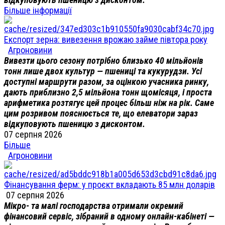
Більше інформації
Експорт зерна: вивезення врожаю займе півтора року
Агроновини
Вивезти цього сезону потрібно близько 40 мільйонів
тонн лише двох культур — пшениці та кукурудзи. Усі
доступні маршрути разом, за оцінкою учасника ринку,
дають приблизно 2,5 мільйона тонн щомісяця, і проста
арифметика розтягує цей процес більш ніж на рік. Саме
цим розривом пояснюється те, що елеватори зараз
відкуповують пшеницю з дисконтом.
07 серпня 2026
Більше
Агроновини
Фінансування ферм: у проєкт вкладають 85 млн доларів
07 серпня 2026
Мікро- та малі господарства отримали окремий
фінансовий сервіс, зібраний в одному онлайн-кабінеті —