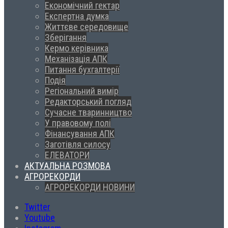
Економічний гектар
Експертна думка
Життєве середовище
Зберігання
Кермо керівника
Механізація АПК
Питання бухгалтерії
Подія
Регіональний вимір
Редакторський погляд
Сучасне тваринництво
У правовому полі
Фінансування АПК
Заготівля силосу
ЕЛЕВАТОРИ
АКТУАЛЬНА РОЗМОВА
АГРОРЕКОРДИ
АГРОРЕКОРДИ НОВИНИ
Twitter
Youtube