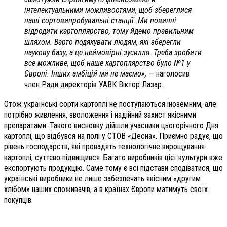
інтелектуальними можливостями, щоб збереглися
наші сортовипробувальні станції. Ми повинні
відродити картоплярство, тому йдемо правильним
шляхом. Варто подякувати людям, які зберегли
наукову базу, а це неймовірні зусилля. Треба зробити
все можливе, щоб наше картоплярство було №1 у
Європі. Інших амбіцій ми не маємо», —
наголосив
член Ради директорів УАВК Віктор Лазар.
Отож українські сорти картоплі не поступаються іноземним, але
потрібно живлення, зволоження і надійний захист якісними
препаратами. Такого висновку дійшли учасники цьогорічного Дня
картоплі, що відбувся на полі у СТОВ «Десна». Приємно радує, що
рівень господарств, які провадять технологічне вирощування
картоплі, суттєво підвищився. Багато виробників цієї культури вже
експортують продукцію. Саме тому є всі підстави сподіватися, що
українські виробники не лише забезпечать якісним «другим
хлібом» наших споживачів, а в країнах Європи матимуть своїх
покупців.