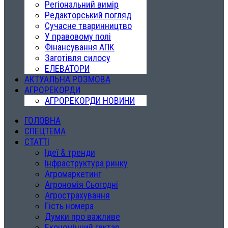
Регіональний вимір
Редакторський погляд
Сучасне тваринництво
У правовому полі
Фінансування АПК
Заготівля силосу
ЕЛЕВАТОРИ
АКТУАЛЬНА РОЗМОВА
АГРОРЕКОРДИ
АГРОРЕКОРДИ НОВИНИ
ГОЛОВНА
СПЕЦТЕМА
СТАТТІ
Ідеї & тренди
Інфраструктура ринку
Агромаркетинг
Агрономія Сьогодні
Агрострахування
Гість номера
Думки про важливе
Економічний гектар