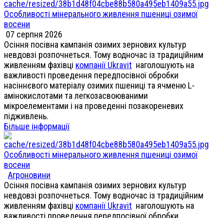
Особливості мінерального живлення пшениці озимої
восени
07 серпня 2026
Осіння посівна кампанія озимих зернових культур
невдовзі розпочнеться. Тому водночас із традиційним
живленням фахівці
компанії Ukravit
наголошують на
важливості проведення передпосівної обробки
насіннєвого матеріалу озимих пшениці та ячменю L-
амінокислотами та легкозасвоюваними
мікроелементами і на проведенні позакореневих
підживлень.
Більше інформації
Особливості мінерального живлення пшениці озимої
восени
Агроновини
Осіння посівна кампанія озимих зернових культур
невдовзі розпочнеться. Тому водночас із традиційним
живленням фахівці
компанії Ukravit
наголошують на
важливості проведення передпосівної обробки