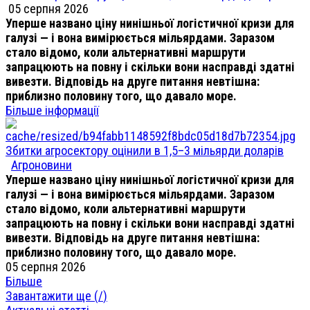
05 серпня 2026
Уперше названо ціну нинішньої логістичної кризи для
галузі — і вона вимірюється мільярдами. Заразом
стало відомо, коли альтернативні маршрути
запрацюють на повну і скільки вони насправді здатні
вивезти. Відповідь на друге питання невтішна:
приблизно половину того, що давало море.
Більше інформації
Збитки агросектору оцінили в 1,5–3 мільярди доларів
Агроновини
Уперше названо ціну нинішньої логістичної кризи для
галузі — і вона вимірюється мільярдами. Заразом
стало відомо, коли альтернативні маршрути
запрацюють на повну і скільки вони насправді здатні
вивезти. Відповідь на друге питання невтішна:
приблизно половину того, що давало море.
05 серпня 2026
Більше
Завантажити ще (
/
)