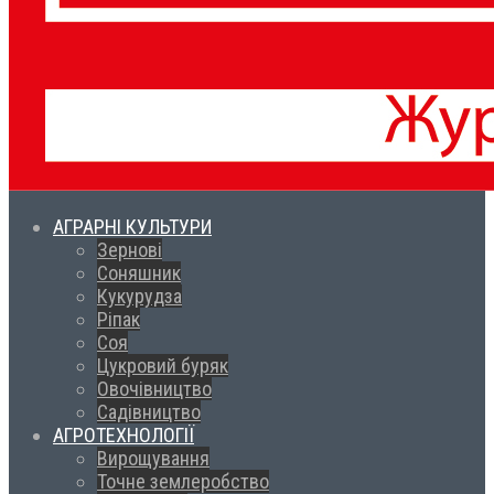
АГРАРНІ КУЛЬТУРИ
Зернові
Соняшник
Кукурудза
Ріпак
Соя
Цукровий буряк
Овочівництво
Садівництво
АГРОТЕХНОЛОГІЇ
Вирощування
Точне землеробство