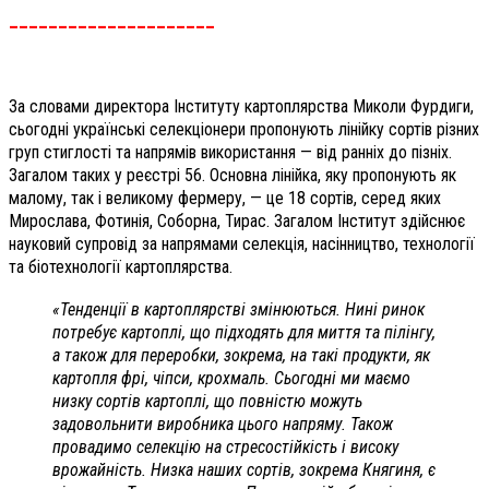
_____________________
За словами директора Інституту картоплярства Миколи Фурдиги,
сьогодні українські селекціонери пропонують лінійку сортів різних
груп стиглості та напрямів використання — від ранніх до пізніх.
Загалом таких у реєстрі 56. Основна лінійка, яку пропонують як
малому, так і великому фермеру, — це 18 сортів, серед яких
Мирослава, Фотинія, Соборна, Тирас. Загалом Інститут здійснює
науковий супровід за напрямами селекція, насінництво, технології
та біотехнології картоплярства.
«Тенденції в картоплярстві змінюються. Нині ринок
потребує картоплі, що підходять для миття та пілінгу,
а також для переробки, зокрема, на такі продукти, як
картопля фрі, чіпси, крохмаль. Сьогодні ми маємо
низку сортів картоплі, що повністю можуть
задовольнити виробника цього напряму. Також
провадимо селекцію на стресостійкість і високу
врожайність. Низка наших сортів, зокрема Княгиня, є