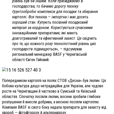
рівень був би іншим. Коли приїжджаємо в
господарства, то бачимо дорогу техніку:
ґрунтообробні комплекси для посадки та збирання
картоплі. Вся техніка — імпортна і має досить
хороший стан. Купують посівний посадковий
матеріал за кордоном. Користуються сучасними
інноваційними препаратами, які мають
довготривалий та ефективний захист. Це свідчить
про те, що кожного року технологічний рівень цих
господарств підвищується», —
підсумував
регіональний менеджер ВASF у Чернігівській
області
Євген Гайовий.
Попередником картоплі на полях СТОВ «Десна» був люпин. Ця
бобова культура дещо нетрадиційна для України, але чудово
росте на Чернігівщині й частково в Сумській та Київській
областях. Спочатку посіяли люпин, восени зробили глибоке
розпушення й внесли добрива, а весною посіяли картоплю.
Компанія ВАSF зі свого боку надала препарати для захисту від
хвороб — фітофторозу й альтернаріозу.