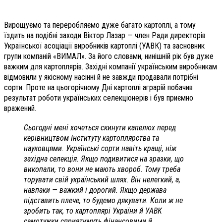
Вирощуємо та переробляємо дуже багато картоплі, а тому
їздить на подібні заходи Віктор Лазар — член Ради директорів
Української асоціації виробників картоплі (УАВК) та засновник
групи компаній «ВИМАЛ». За його словами, нинішній рік був дуже
важким для картоплярів. Західні компанії українським виробникам
відмовили у якісному насінні й не завжди продавали потрібні
сорти. Проте на цьогорічному Дні картоплі аграрій побачив
результат роботи українських селекціонерів і був приємно
вражений.
Сьогодні мені хочеться скинути капелюх перед
керівництвом Інституту картоплярства та
науковцями. Українські сорти навіть кращі, ніж
західна селекція. Якщо подивитися на зразки, що
викопали, то вони не мають хвороб. Тому треба
торувати свій український шлях. Він нелегкий, а,
навпаки — важкий і дорогий. Якщо держава
підставить плече, то будемо дякувати. Коли ж не
зробить так, то картоплярі України й УАВК
самотужки сприятимуть фінансовими й