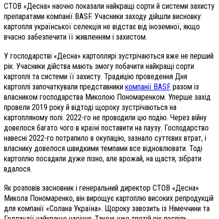
СТОВ «Десна» наочно показали найкращі сорти й системи захисту
препаратами компанії BASF. Учасники заходу дійшли висновку:
картопля української селекція не відстає від іноземної, якщо
вчасно забезпечити її живленням і захистом.
У господарстві «Десна» картоплярі зустрічаються вже не перший
рік. Учасники дійства мають змогу побачити найкращі сорти
картоплі та системи її захисту. Традицію проведення Дня
картоплі започаткували представники
компанії ВАSF
разом із
власником господарства Миколою Пономаренком. Уперше захід
провели 2019 року й відтоді щороку зустрічаються на
картопляному полі. 2022-го не проводили цю подію. Через війну
довелося багато чого в країні поставити на паузу. Господарство
навесні 2022-го потрапило в окупацію, зазнало суттєвих втрат, і
власнику довелося швидкими темпами все відновлювати. Тоді
картоплю посадили дуже пізно, але врожай, на щастя, зібрати
вдалося.
Як розповів засновник і генеральний директор СТОВ «Десна»
Микола Пономаренко, він вирощує картоплю високих репродукцій
для компанії «Солана Україна». Щороку завозить із Німеччини та
Голландії найкраще насіння. Також уже третій рік поспіль