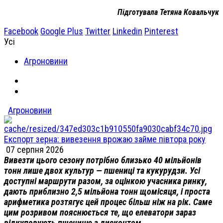
Підготувала Тетяна Ковальчук
Facebook
Google Plus
Twitter
Linkedin
Pinterest
Усі
Агроновини
Агроновини
Експорт зерна: вивезення врожаю займе півтора року
07 серпня 2026
Вивезти цього сезону потрібно близько 40 мільйонів
тонн лише двох культур — пшениці та кукурудзи. Усі
доступні маршрути разом, за оцінкою учасника ринку,
дають приблизно 2,5 мільйона тонн щомісяця, і проста
арифметика розтягує цей процес більш ніж на рік. Саме
цим розривом пояснюється те, що елеватори зараз
відкуповують пшеницю з дисконтом.