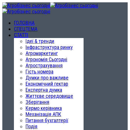
ГОЛОВНА
СПЕЦТЕМА
СТАТТІ
Ідеї & тренди
Інфраструктура ринку
Агромаркетинг
Агрономія Сьогодні
Агрострахування
Гість номера
Думки про важливе
Економічний гектар
Експертна думка
Життєве середовище
Зберігання
Кермо керівника
Механізація АПК
Питання бухгалтерії
Подія